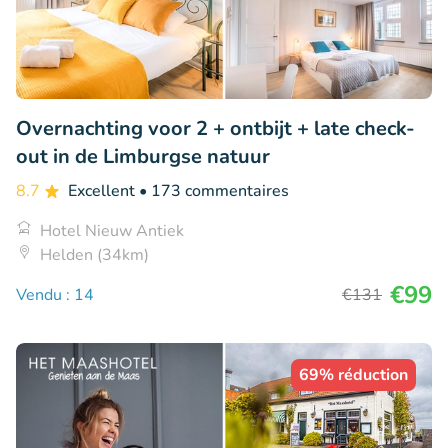
Overnachting voor 2 + ontbijt + late check-
out in de Limburgse natuur
8.7
Excellent
• 173 commentaires
Hotel Nieuw Antiek
Helden (34km)
€99
Vendu : 14
€131
69% réduction