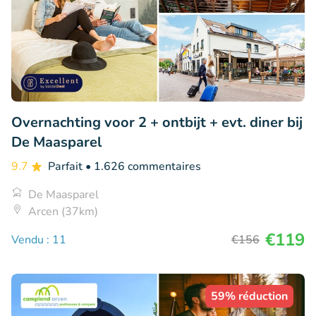
Overnachting voor 2 + ontbijt + evt. diner bij
De Maasparel
9.7
Parfait
• 1.626 commentaires
De Maasparel
Arcen (37km)
€119
Vendu : 11
€156
59% réduction