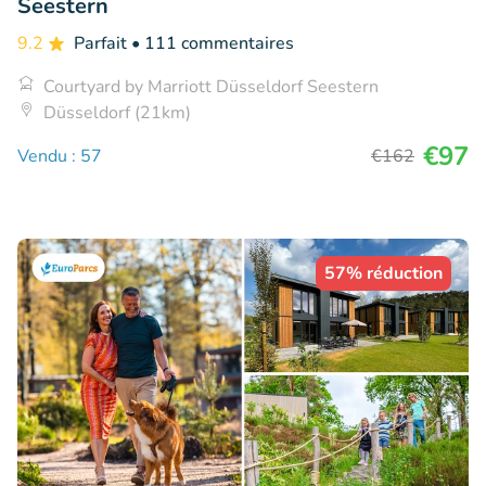
Seestern
9.2
Parfait
• 111 commentaires
Courtyard by Marriott Düsseldorf Seestern
Düsseldorf (21km)
€97
Vendu : 57
€162
57% réduction