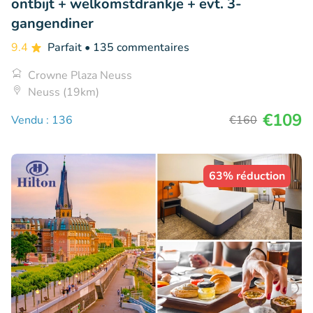
ontbijt + welkomstdrankje + evt. 3-
gangendiner
9.4
Parfait
• 135 commentaires
Crowne Plaza Neuss
Neuss (19km)
€109
Vendu : 136
€160
63% réduction