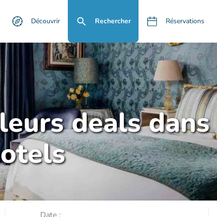
Découvrir
Rechercher
Réservations
lleurs deals dans
otels
Date :