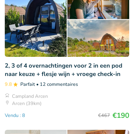
2, 3 of 4 overnachtingen voor 2 in een pod
naar keuze + flesje wijn + vroege check-in
9.8
Parfait
• 12 commentaires
Campland Arcen
Arcen (39km)
€190
Vendu : 8
€467