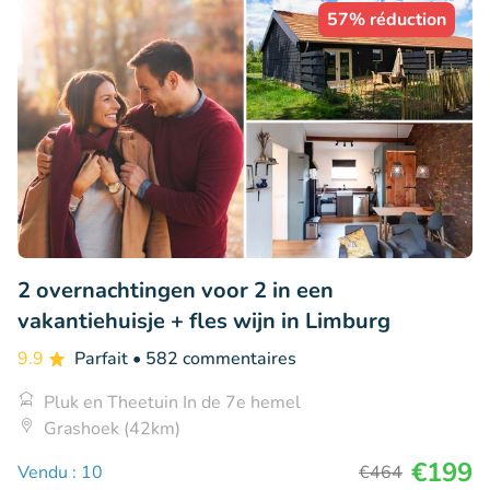
57% réduction
2 overnachtingen voor 2 in een
vakantiehuisje + fles wijn in Limburg
9.9
Parfait
• 582 commentaires
Pluk en Theetuin In de 7e hemel
Grashoek (42km)
€199
Vendu : 10
€464