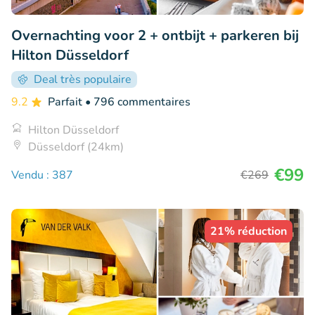
Overnachting voor 2 + ontbijt + parkeren bij
Hilton Düsseldorf
Deal très populaire
9.2
Parfait
• 796 commentaires
Hilton Düsseldorf
Düsseldorf (24km)
€99
Vendu : 387
€269
21% réduction