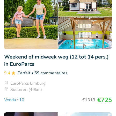
Weekend of midweek weg (12 tot 14 pers.)
in EuroParcs
9.4
Parfait
• 69 commentaires
EuroParcs Limburg
Susteren (40km)
€725
Vendu : 10
€1313