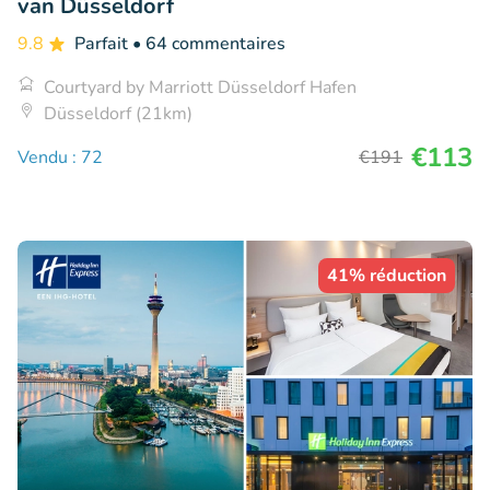
van Düsseldorf
9.8
Parfait
• 64 commentaires
Courtyard by Marriott Düsseldorf Hafen
Düsseldorf (21km)
€113
Vendu : 72
€191
41% réduction