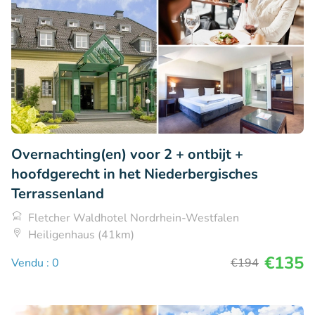
Overnachting(en) voor 2 + ontbijt +
hoofdgerecht in het Niederbergisches
Terrassenland
Fletcher Waldhotel Nordrhein-Westfalen
Heiligenhaus (41km)
€135
Vendu : 0
€194