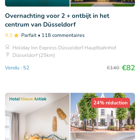
Overnachting voor 2 + ontbijt in het
centrum van Düsseldorf
9.3
Parfait
• 118 commentaires
Holiday Inn Express Düsseldorf Hauptbahnhof
Düsseldorf (25km)
€82
Vendu : 52
€140
24% réduction