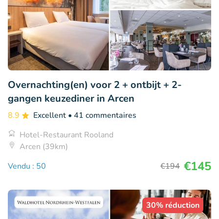
Overnachting(en) voor 2 + ontbijt + 2-
gangen keuzediner in Arcen
8.9
Excellent
• 41 commentaires
Hotel-Restaurant Rooland
Arcen (39km)
€145
Vendu : 50
€194
30% réduction