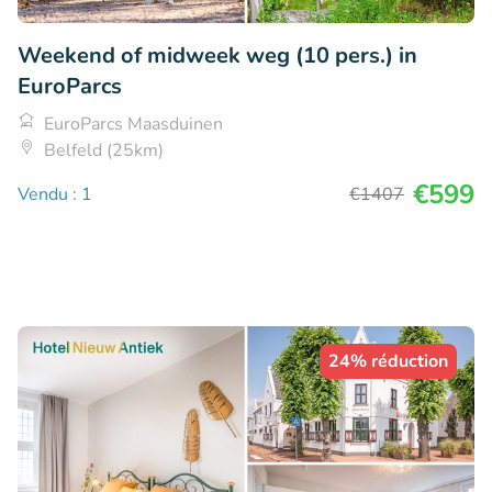
Weekend of midweek weg (10 pers.) in
EuroParcs
EuroParcs Maasduinen
Belfeld (25km)
€599
Vendu : 1
€1407
24% réduction