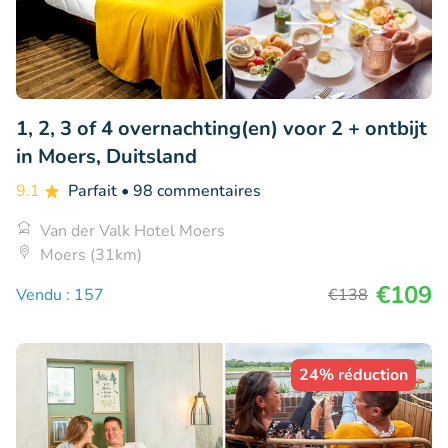
1, 2, 3 of 4 overnachting(en) voor 2 + ontbijt
in Moers, Duitsland
9.1
Parfait
• 98 commentaires
Van der Valk Hotel Moers
Moers (31km)
€109
Vendu : 157
€138
24% réduction