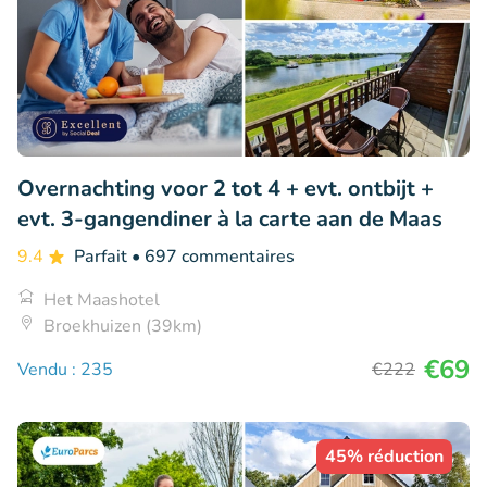
Overnachting voor 2 tot 4 + evt. ontbijt +
evt. 3-gangendiner à la carte aan de Maas
9.4
Parfait
• 697 commentaires
Het Maashotel
Broekhuizen (39km)
€69
Vendu : 235
€222
45% réduction