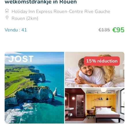
welkomstdrankje in Rouen
Holiday Inn Express Rouen-Centre Rive Gauche
Rouen (2km)
€95
Vendu : 41
€135
15% réduction