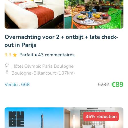
Overnachting voor 2 + ontbijt + late check-
out in Parijs
9.3
Parfait
• 43 commentaires
Hôtel Olympic Paris Boulogne
Boulogne-Billancourt (107km)
€89
Vendu : 668
€232
35% réduction