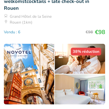
welkomstcocktails + late check-out in
Rouen
Grand Hôtel de la Seine
Rouen (1km)
€98
Vendu : 6
€98
38% réduction