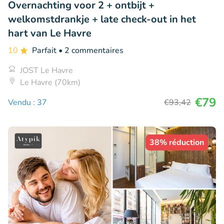
Overnachting voor 2 + ontbijt +
welkomstdrankje + late check-out in het
hart van Le Havre
10
Parfait
• 2 commentaires
JOST Le Havre
Le Havre (70km)
€79
Vendu : 37
€93
,42
38% réduction