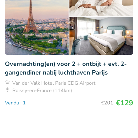
Overnachting(en) voor 2 + ontbijt + evt. 2-
gangendiner nabij luchthaven Parijs
Van der Valk Hotel Paris CDG Airport
Roissy-en-France (114km)
€129
Vendu : 1
€201