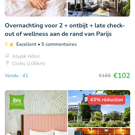
Overnachting voor 2 + ontbijt + late check-
out of wellness aan de rand van Parijs
8
Excellent
• 5 commentaires
Atypik Hôtel
Clichy (106km)
€102
Vendu : 41
€165
43% réduction