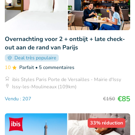
Overnachting voor 2 + ontbijt + late check-
out aan de rand van Parijs
Deal très populaire
10
Parfait
• 5 commentaires
ibis Styles Paris Porte de Versailles - Mairie d'Issy
Issy-les-Moulineaux (109km)
€85
Vendu : 207
€150
33% réduction