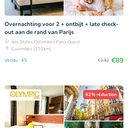
Overnachting voor 2 + ontbijt + late check-
out aan de rand van Parijs
ibis Styles Colombes Paris Ouest
Colombes (101km)
€89
Vendu : 45
€132
62% réduction