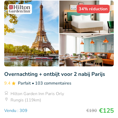
34% réduction
Overnachting + ontbijt voor 2 nabij Parijs
9.4
Parfait
• 103 commentaires
Hilton Garden Inn Paris Orly
Rungis (119km)
€125
Vendu : 309
€190