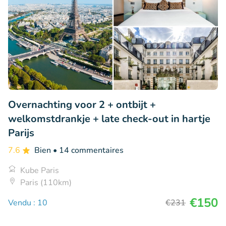
Overnachting voor 2 + ontbijt +
welkomstdrankje + late check-out in hartje
Parijs
7.6
Bien
• 14 commentaires
Kube Paris
Paris (110km)
€150
Vendu : 10
€231