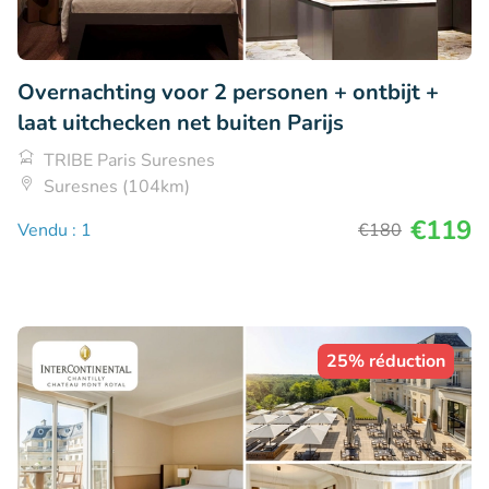
Overnachting voor 2 personen + ontbijt +
laat uitchecken net buiten Parijs
TRIBE Paris Suresnes
Suresnes (104km)
€119
Vendu : 1
€180
25% réduction