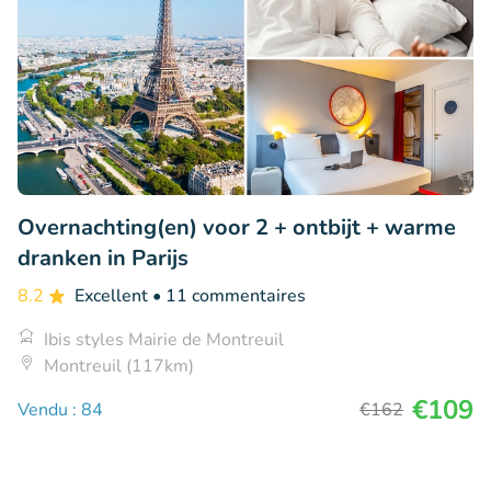
Overnachting(en) voor 2 + ontbijt + warme
dranken in Parijs
8.2
Excellent
• 11 commentaires
Ibis styles Mairie de Montreuil
Montreuil (117km)
€109
Vendu : 84
€162