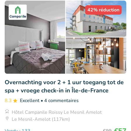
42% réduction
Overnachting voor 2 + 1 uur toegang tot de
spa + vroege check-in in Île-de-France
8.3
Excellent
• 4 commentaires
Hôtel Campanile Roissy Le Mesnil Amelot
Le Mesnil-Amelot (117km)
€57
Vendu : 133
€99