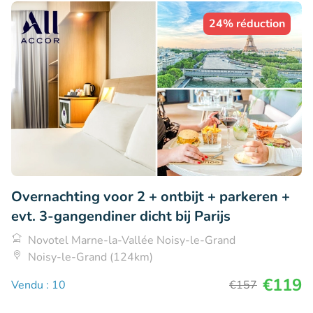
24% réduction
Overnachting voor 2 + ontbijt + parkeren +
evt. 3-gangendiner dicht bij Parijs
Novotel Marne-la-Vallée Noisy-le-Grand
Noisy-le-Grand (124km)
€119
Vendu : 10
€157