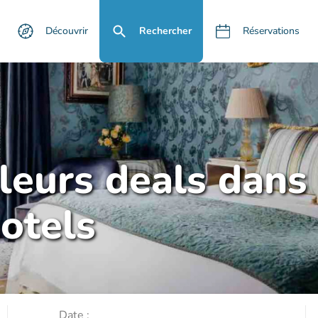
Découvrir
Rechercher
Réservations
lleurs deals dans
otels
Date :