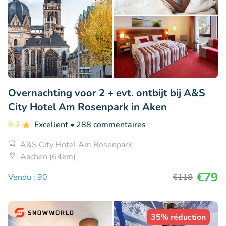
Overnachting voor 2 + evt. ontbijt bij A&S
City Hotel Am Rosenpark in Aken
8.2
Excellent
• 288 commentaires
A&S City Hotel Am Rosenpark
Aachen (64km)
€79
Vendu : 90
€118
35% réduction