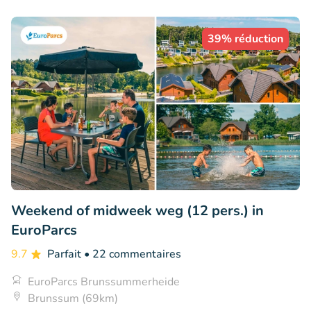
39% réduction
Weekend of midweek weg (12 pers.) in
EuroParcs
9.7
Parfait
• 22 commentaires
EuroParcs Brunssummerheide
Brunssum (69km)