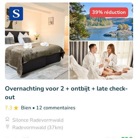
39% réduction
Overnachting voor 2 + ontbijt + late check-
out
7.3
Bien
• 12 commentaires
Silonce Radevormwald
Radevormwald (37km)