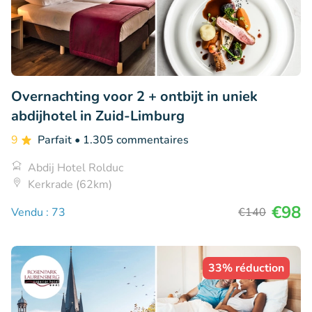
Overnachting voor 2 + ontbijt in uniek
abdijhotel in Zuid-Limburg
9
Parfait
• 1.305 commentaires
Abdij Hotel Rolduc
Kerkrade (62km)
€98
Vendu : 73
€140
33% réduction