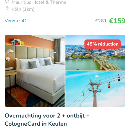
Mauritius Hotel & Therme
Köln (1km)
€159
Vendu : 41
€281
48% réduction
Overnachting voor 2 + ontbijt +
CologneCard in Keulen