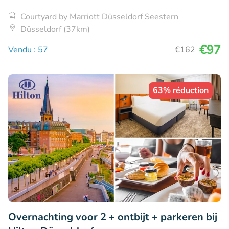
Courtyard by Marriott Düsseldorf Seestern
Düsseldorf (37km)
€97
Vendu : 57
€162
63% réduction
Overnachting voor 2 + ontbijt + parkeren bij