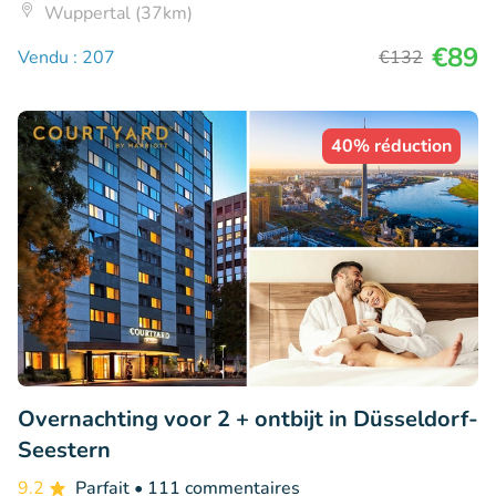
Wuppertal (37km)
€89
Vendu : 207
€132
40% réduction
Overnachting voor 2 + ontbijt in Düsseldorf-
Seestern
9.2
Parfait
• 111 commentaires