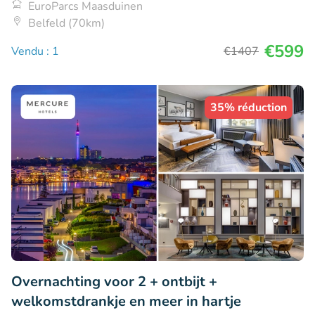
EuroParcs Maasduinen
Belfeld (70km)
€599
Vendu : 1
€1407
35% réduction
Overnachting voor 2 + ontbijt +
welkomstdrankje en meer in hartje