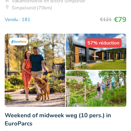
Vakantiehoeve en Bistro Simplevei
Simpelveld (70km)
€79
Vendu : 181
€121
57% réduction
Weekend of midweek weg (10 pers.) in
EuroParcs