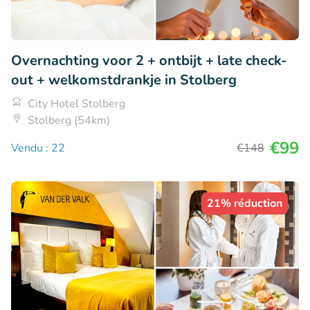
Overnachting voor 2 + ontbijt + late check-
out + welkomstdrankje in Stolberg
City Hotel Stolberg
Stolberg (54km)
€99
Vendu : 22
€148
21% réduction