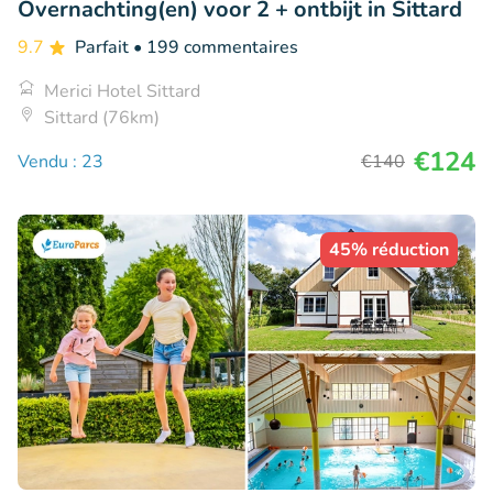
Overnachting(en) voor 2 + ontbijt in Sittard
9.7
Parfait
• 199 commentaires
Merici Hotel Sittard
Sittard (76km)
€124
Vendu : 23
€140
45% réduction