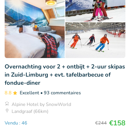
Overnachting voor 2 + ontbijt + 2-uur skipas
in Zuid-Limburg + evt. tafelbarbecue of
fondue-diner
8.8
Excellent
• 93 commentaires
Alpine Hotel by SnowWorld
Landgraaf (66km)
€158
Vendu : 46
€244