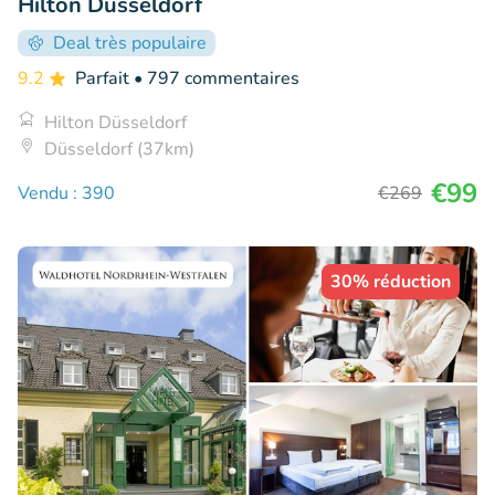
Hilton Düsseldorf
Deal très populaire
9.2
Parfait
• 797 commentaires
Hilton Düsseldorf
Düsseldorf (37km)
€99
Vendu : 390
€269
30% réduction