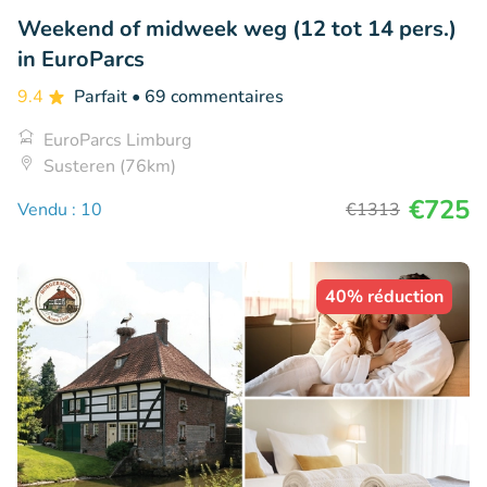
Weekend of midweek weg (12 tot 14 pers.)
in EuroParcs
9.4
Parfait
• 69 commentaires
EuroParcs Limburg
Susteren (76km)
€725
Vendu : 10
€1313
40% réduction