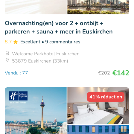
Overnachting(en) voor 2 + ontbijt +
parkeren + sauna + meer in Euskirchen
8.7
Excellent
• 9 commentaires
Welcome Parkhotel Euskirchen
53879 Euskirchen (33km)
€142
Vendu : 77
€202
41% réduction