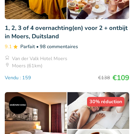
1, 2, 3 of 4 overnachting(en) voor 2 + ontbijt
in Moers, Duitsland
9.1
Parfait
• 98 commentaires
Van der Valk Hotel Moers
Moers (61km)
€109
Vendu : 159
€138
30% réduction