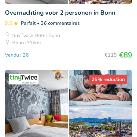
Overnachting voor 2 personen in Bonn
9.5
Parfait
• 36 commentaires
tinyTwice Hotel Bonn
Bonn (31km)
€89
Vendu : 26
€119
25% réduction