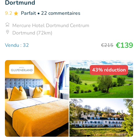
Dortmund
9.2
Parfait
• 22 commentaires
Mercure Hotel Dortmund Centrum
Dortmund (72km)
€139
Vendu : 32
€215
43% réduction