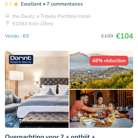
8.5
Excellent
• 7 commentaires
the Deutz, a Tribute Portfolio Hotel
51063 Köln (2km)
€104
Vendu : 69
€199
48% réduction
Overnachting voor 2 + ontbijt +