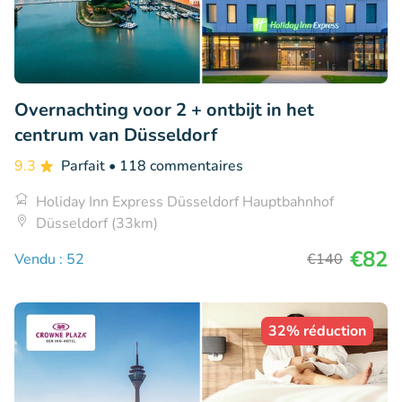
Overnachting voor 2 + ontbijt in het
centrum van Düsseldorf
9.3
Parfait
• 118 commentaires
Holiday Inn Express Düsseldorf Hauptbahnhof
Düsseldorf (33km)
€82
Vendu : 52
€140
32% réduction