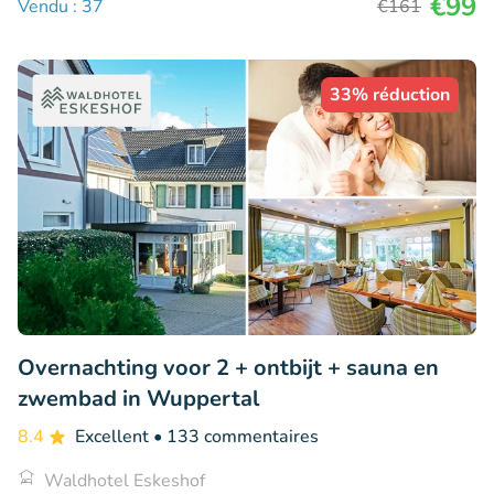
€99
Vendu : 37
€161
33% réduction
Overnachting voor 2 + ontbijt + sauna en
zwembad in Wuppertal
8.4
Excellent
• 133 commentaires
Waldhotel Eskeshof