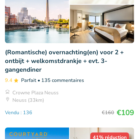
(Romantische) overnachting(en) voor 2 +
ontbijt + welkomstdrankje + evt. 3-
gangendiner
9.4
Parfait
• 135 commentaires
Crowne Plaza Neuss
Neuss (33km)
€109
Vendu : 136
€160
41% réduction