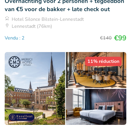
Overnachting voor 2 personen + tegoedbon
van €5 voor de bakker + late check out
Hotel Silonce Bilstein-Lennestadt
Lennestadt (76km)
€99
Vendu : 2
€140
11% réduction