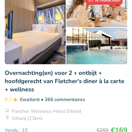
17% réduction
Overnachting(en) voor 2 + ontbijt +
hoofdgerecht van Fletcher's diner à la carte
+ wellness
8.2
Excellent
• 366 commentaires
Fletcher Wellness-Hotel Sittard
Sittard (23km)
€169
Vendu : 10
€203