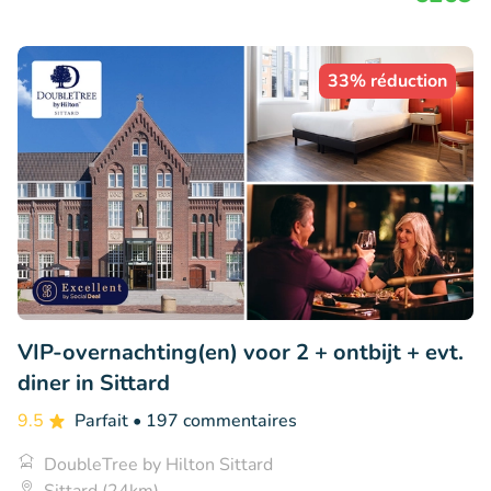
33% réduction
VIP-overnachting(en) voor 2 + ontbijt + evt.
diner in Sittard
9.5
Parfait
• 197 commentaires
DoubleTree by Hilton Sittard
Sittard (24km)