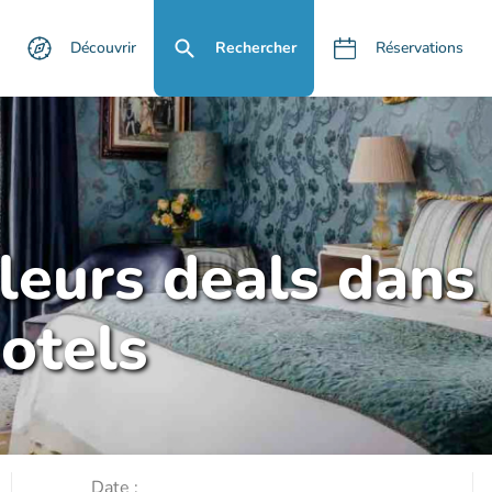
Découvrir
Rechercher
Réservations
lleurs deals dans
otels
Date :