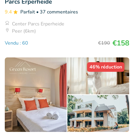
Parcs Erperheide
9.4
Parfait
• 37 commentaires
Center Parcs Erperheide
Peer (6km)
€158
Vendu : 60
€190
46% réduction