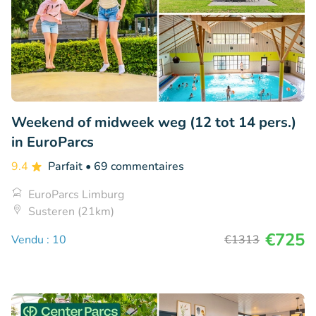
Weekend of midweek weg (12 tot 14 pers.)
in EuroParcs
9.4
Parfait
• 69 commentaires
EuroParcs Limburg
Susteren (21km)
€725
Vendu : 10
€1313