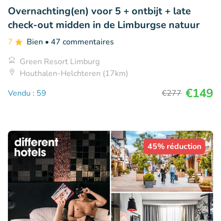
Overnachting(en) voor 5 + ontbijt + late
check-out midden in de Limburgse natuur
7
Bien
• 47 commentaires
Green Resort Limburg
Houthalen-Helchteren (17km)
€149
Vendu : 59
€277
45% réduction