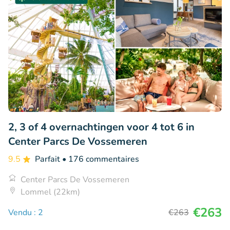
2, 3 of 4 overnachtingen voor 4 tot 6 in
Center Parcs De Vossemeren
9.5
Parfait
• 176 commentaires
Center Parcs De Vossemeren
Lommel (22km)
€263
Vendu : 2
€263