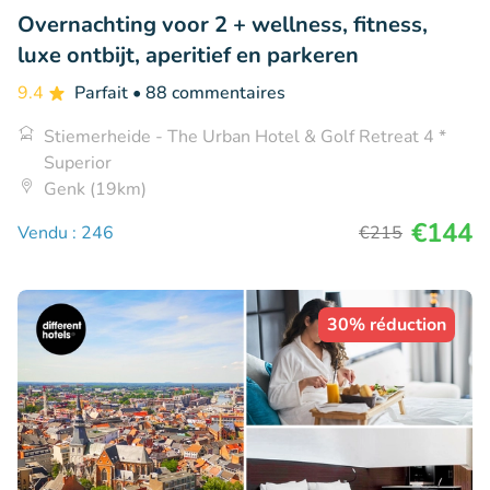
Overnachting voor 2 + wellness, fitness,
luxe ontbijt, aperitief en parkeren
9.4
Parfait
• 88 commentaires
Stiemerheide - The Urban Hotel & Golf Retreat 4 *
Superior
Genk (19km)
€144
Vendu : 246
€215
30% réduction