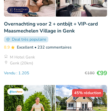
Overnachting voor 2 + ontbijt + VIP-card
Maasmechelen Village in Genk
Deal très populaire
8.9
Excellent
• 232 commentaires
M Hotel Genk
Genk (20km)
€99
Vendu : 1.205
€180
45% réduction