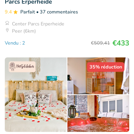
Parcs Erperheide
9.4
Parfait
• 37 commentaires
Center Parcs Erperheide
Peer (6km)
€433
Vendu : 2
€509
,41
35% réduction