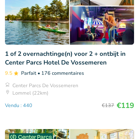
1 of 2 overnachtinge(n) voor 2 + ontbijt in
Center Parcs Hotel De Vossemeren
9.5
Parfait
• 176 commentaires
Center Parcs De Vossemeren
Lommel (22km)
€119
Vendu : 440
€137