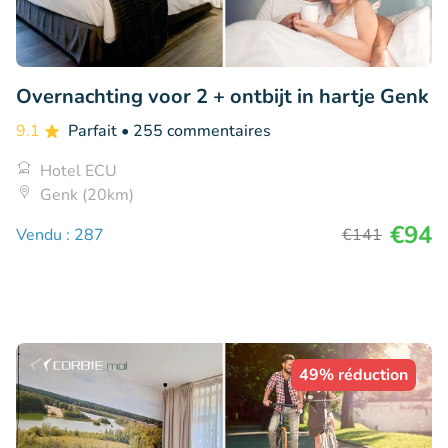
Overnachting voor 2 + ontbijt in hartje Genk
9.1
Parfait
• 255 commentaires
Hotel ECU
Genk (20km)
€94
Vendu : 287
€141
49% réduction