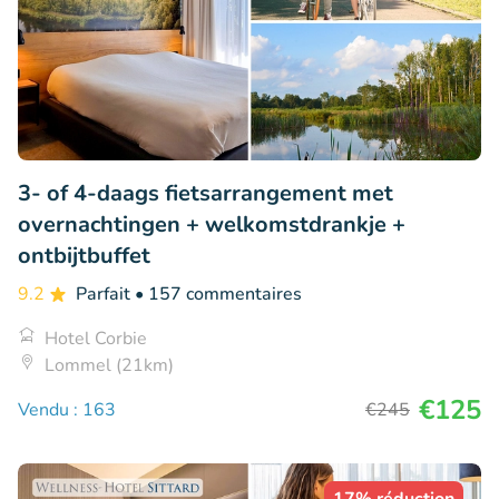
3- of 4-daags fietsarrangement met
overnachtingen + welkomstdrankje +
ontbijtbuffet
9.2
Parfait
• 157 commentaires
Hotel Corbie
Lommel (21km)
€125
Vendu : 163
€245