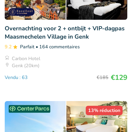
Overnachting voor 2 + ontbijt + VIP-dagpas
Maasmechelen Village in Genk
9.2
Parfait
• 164 commentaires
Carbon Hotel
Genk (20km)
€129
Vendu : 63
€185
13% réduction