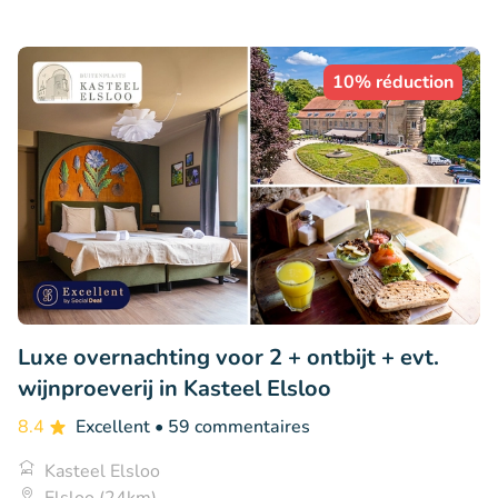
10% réduction
Luxe overnachting voor 2 + ontbijt + evt.
wijnproeverij in Kasteel Elsloo
8.4
Excellent
• 59 commentaires
Kasteel Elsloo
Elsloo (24km)