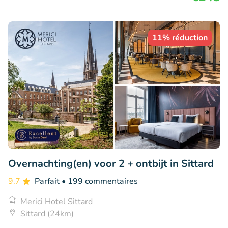
11% réduction
Overnachting(en) voor 2 + ontbijt in Sittard
9.7
Parfait
• 199 commentaires
Merici Hotel Sittard
Sittard (24km)