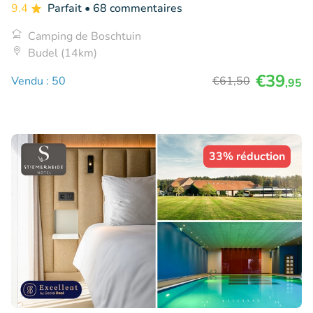
9.4
Parfait
• 68 commentaires
Camping de Boschtuin
Budel (14km)
€39
Vendu : 50
€61
,50
,95
33% réduction