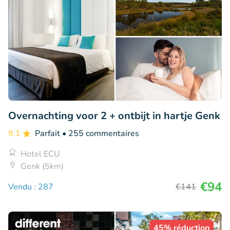
Overnachting voor 2 + ontbijt in hartje Genk
9.1
Parfait
• 255 commentaires
Hotel ECU
Genk (5km)
€94
Vendu : 287
€141
45% réduction