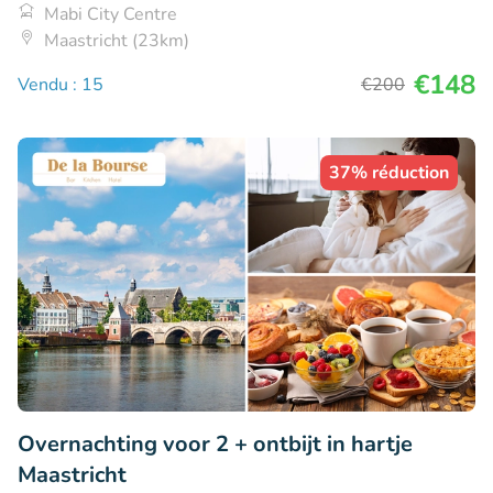
Mabi City Centre
Maastricht (23km)
€148
Vendu : 15
€200
37% réduction
Overnachting voor 2 + ontbijt in hartje
Maastricht