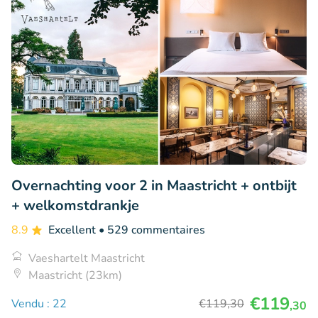
Overnachting voor 2 in Maastricht + ontbijt
+ welkomstdrankje
8.9
Excellent
• 529 commentaires
Vaeshartelt Maastricht
Maastricht (23km)
€119
Vendu : 22
€119
,30
,30