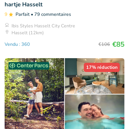
hartje Hasselt
9
Parfait
• 79 commentaires
Ibis Styles Hasselt City Centre
Hasselt (12km)
€85
Vendu : 360
€106
17% réduction