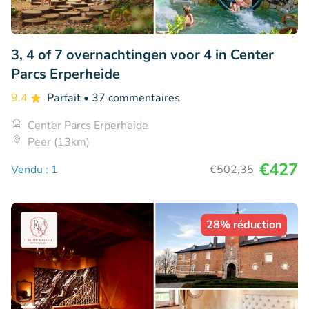
3, 4 of 7 overnachtingen voor 4 in Center
Parcs Erperheide
9.4
Parfait
• 37 commentaires
Center Parcs Erperheide
Peer (13km)
€427
Vendu : 1
€502
,35
28% réduction