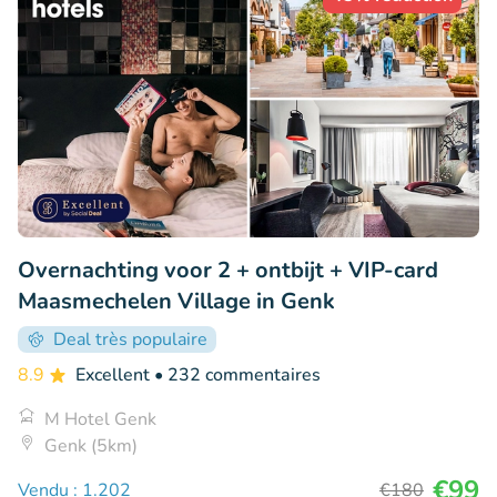
Overnachting voor 2 + ontbijt + VIP-card
Maasmechelen Village in Genk
Deal très populaire
8.9
Excellent
• 232 commentaires
M Hotel Genk
Genk (5km)
€99
Vendu : 1.202
€180