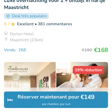
Luxe overnachting voor 2 + ontbijt in hartje
Maastricht
Deal très populaire
8.7
Excellent
• 381 commentaires
Derlon Hotel
Maastricht (23km)
€168
Vendu : 268
€190
19% réduction
€149
Réserver maintenant pour
par chambre, par nuit
Découvrir
Rechercher
Réservations
Menu