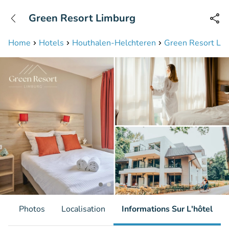
+31208087423
Green Resort Limburg
Disponible jusqu'à 23:00 heures
Home
Hotels
Houthalen-Helchteren
Green Resort Li
s
Photos
Localisation
Informations Sur L'hôtel