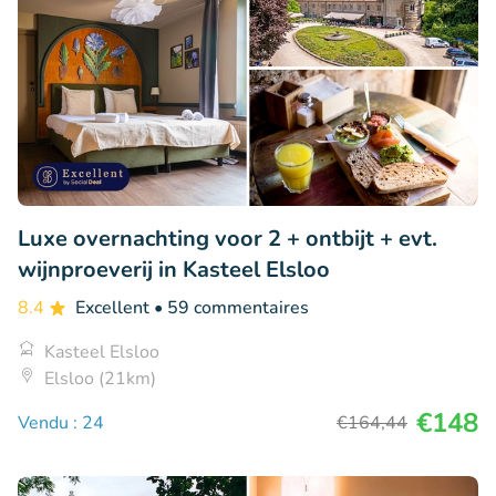
Luxe overnachting voor 2 + ontbijt + evt.
wijnproeverij in Kasteel Elsloo
8.4
Excellent
• 59 commentaires
Kasteel Elsloo
Elsloo (21km)
€148
Vendu : 24
€164
,44