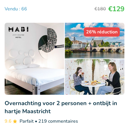
€129
Vendu : 66
€180
26% réduction
Overnachting voor 2 personen + ontbijt in
hartje Maastricht
9.6
Parfait
• 219 commentaires