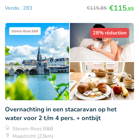
€115
Vendu : 283
€115
,85
,85
28% réduction
Overnachting in een stacaravan op het
water voor 2 t/m 4 pers. + ontbijt
Steven-Roos B&B
Maastricht (23km)