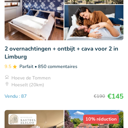
2 overnachtingen + ontbijt + cava voor 2 in
Limburg
9.5
Parfait
• 850 commentaires
Hoeve de Tommen
Hoeselt (20km)
€145
Vendu : 87
€190
10% réduction