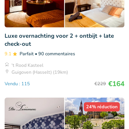
Luxe overnachting voor 2 + ontbijt + late
check-out
9.1
Parfait
• 90 commentaires
't Rood Kasteel
Guigoven (Hasselt) (19km)
€164
Vendu : 115
€229
24% réduction