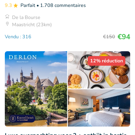
9.3
Parfait
• 1.708 commentaires
De la Bourse
Maastricht (23km)
€94
Vendu : 316
€150
12% réduction