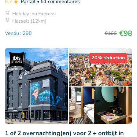
9.7
Parfait
• 51 commentaires
Holiday Inn Express
Hasselt (12km)
€98
Vendu : 298
€166
20% réduction
1 of 2 overnachting(en) voor 2 + ontbijt in