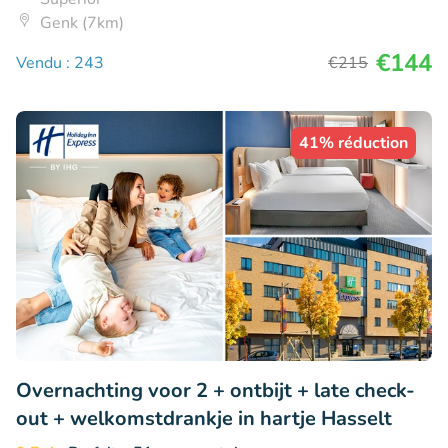
Genk (7km)
€144
Vendu : 243
€215
41% réduction
Overnachting voor 2 + ontbijt + late check-
out + welkomstdrankje in hartje Hasselt