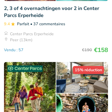
2, 3 of 4 overnachtingen voor 2 in Center
Parcs Erperheide
9.4
Parfait
• 37 commentaires
Center Parcs Erperheide
Peer (13km)
€158
Vendu : 57
€190
15% réduction