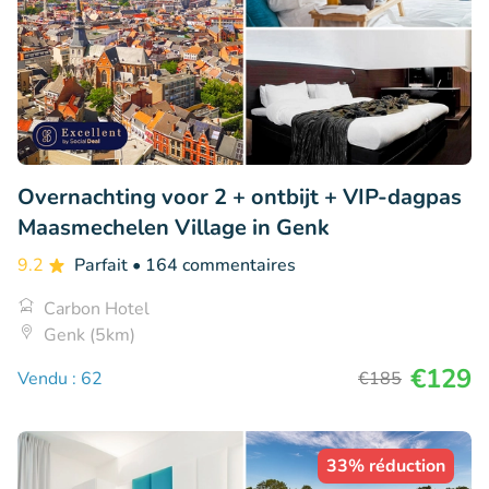
Overnachting voor 2 + ontbijt + VIP-dagpas
Maasmechelen Village in Genk
9.2
Parfait
• 164 commentaires
Carbon Hotel
Genk (5km)
€129
Vendu : 62
€185
33% réduction