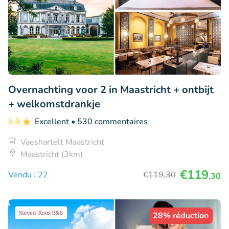
Overnachting voor 2 in Maastricht + ontbijt
+ welkomstdrankje
8.9
Excellent
• 530 commentaires
Vaeshartelt Maastricht
Maastricht (3km)
€119
Vendu : 22
€119
,30
,30
28% réduction