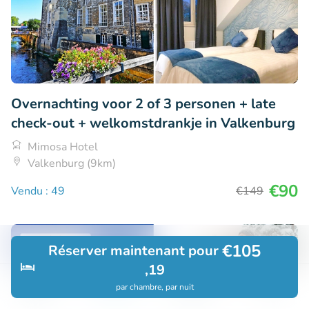
Overnachting voor 2 of 3 personen + late
check-out + welkomstdrankje in Valkenburg
Mimosa Hotel
Valkenburg (9km)
€90
Vendu : 49
€149
€105
Réserver maintenant pour
,19
par chambre, par nuit
Découvrir
Rechercher
Réservations
Menu