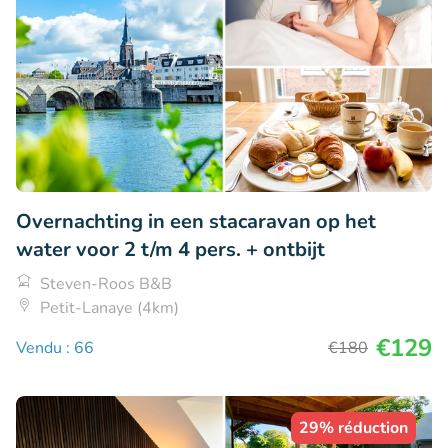
Overnachting in een stacaravan op het
water voor 2 t/m 4 pers. + ontbijt
Steven-Roos B&B
Petit-Lanaye (4km)
€129
Vendu : 66
€180
29% réduction