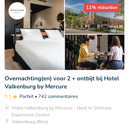
11% réduction
Overnachting(en) voor 2 + ontbijt bij Hotel
Valkenburg by Mercure
9.1
Parfait
• 742 commentaires
Hotel Valkenburg by Mercure - Next to Shimano
Experience Center
Valkenburg (8km)