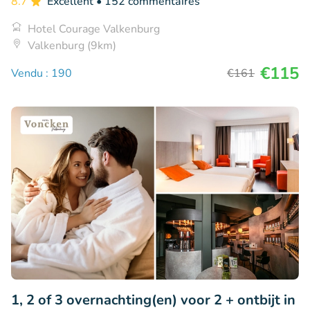
8.7
Excellent
• 152 commentaires
Hotel Courage Valkenburg
Valkenburg (9km)
€115
Vendu : 190
€161
1, 2 of 3 overnachting(en) voor 2 + ontbijt in