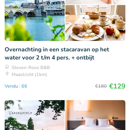
Overnachting in een stacaravan op het
water voor 2 t/m 4 pers. + ontbijt
Steven-Roos B&B
Maastricht (1km)
€129
Vendu : 66
€180