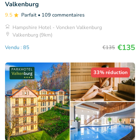
Valkenburg
9.5
Parfait
• 109 commentaires
Hampshire Hotel - Voncken Valkenburg
Valkenburg (9km)
€135
Vendu : 85
€135
33% réduction