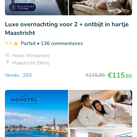
Luxe overnachting voor 2 + ontbijt in hartje
Maastricht
9.4
Parfait
• 136 commentaires
Hotel Monastère
Maastricht (0km)
€115
Vendu : 283
€115
,85
,85