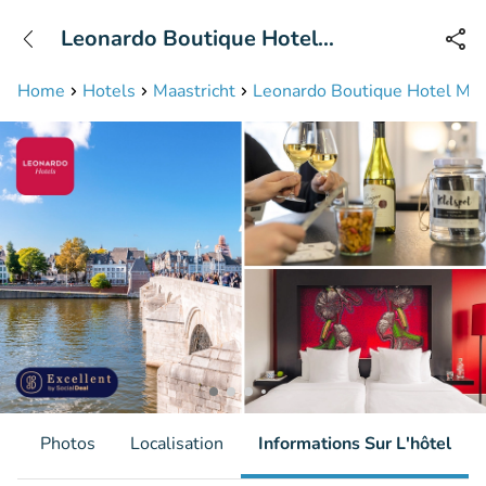
+31208087423
Leonardo Boutique Hotel
Disponible jusqu'à 23:00 heures
Maastricht City Center
Home
Hotels
Maastricht
Leonardo Boutique Hotel Maas
s
Photos
Localisation
Informations Sur L'hôtel