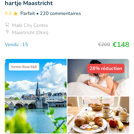
hartje Maastricht
9.6
Parfait
• 220 commentaires
Mabi City Centre
Maastricht (0km)
€148
Vendu : 15
€200
28% réduction