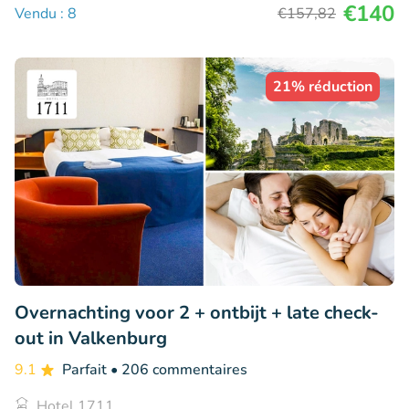
€140
Vendu : 8
€157
,82
21% réduction
Overnachting voor 2 + ontbijt + late check-
out in Valkenburg
9.1
Parfait
• 206 commentaires
Hotel 1711