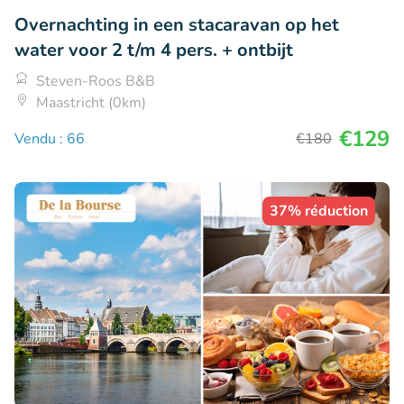
Overnachting in een stacaravan op het
water voor 2 t/m 4 pers. + ontbijt
Steven-Roos B&B
Maastricht (0km)
€129
Vendu : 66
€180
37% réduction