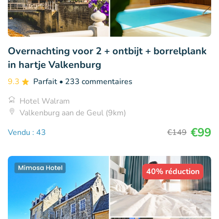
Overnachting voor 2 + ontbijt + borrelplank
in hartje Valkenburg
9.3
Parfait
• 233 commentaires
Hotel Walram
Valkenburg aan de Geul (9km)
€99
Vendu : 43
€149
40% réduction