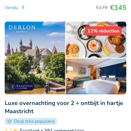
€145
Vendu : 5
€179
12% réduction
Luxe overnachting voor 2 + ontbijt in hartje
Maastricht
Deal très populaire
8.7
Excellent
• 381 commentaires