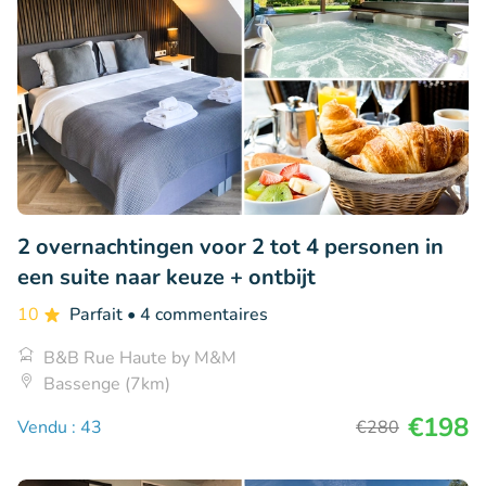
2 overnachtingen voor 2 tot 4 personen in
een suite naar keuze + ontbijt
10
Parfait
• 4 commentaires
B&B Rue Haute by M&M
Bassenge (7km)
€198
Vendu : 43
€280