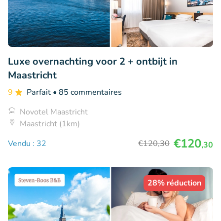
Luxe overnachting voor 2 + ontbijt in
Maastricht
9
Parfait
• 85 commentaires
Novotel Maastricht
Maastricht (1km)
€120
Vendu : 32
€120
,30
,30
28% réduction