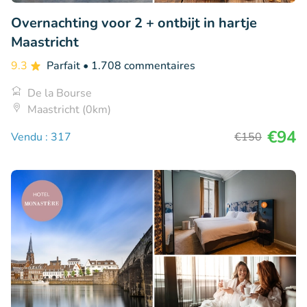
Overnachting voor 2 + ontbijt in hartje
Maastricht
9.3
Parfait
• 1.708 commentaires
De la Bourse
Maastricht (0km)
€94
Vendu : 317
€150