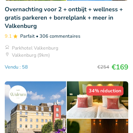
Overnachting voor 2 + ontbijt + wellness +
gratis parkeren + borrelplank + meer in
Valkenburg
9.1
Parfait
• 306 commentaires
Parkhotel Valkenburg
Valkenburg (9km)
€169
Vendu : 58
€254
34% réduction