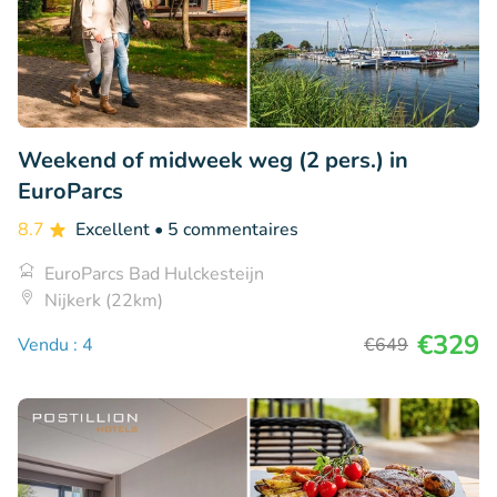
Weekend of midweek weg (2 pers.) in
EuroParcs
8.7
Excellent
• 5 commentaires
EuroParcs Bad Hulckesteijn
Nijkerk (22km)
€329
Vendu : 4
€649