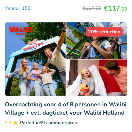
€117
Vendu : 158
€117
,60
,60
20% réduction
Overnachting voor 4 of 8 personen in Walibi
Village + evt. dagticket voor Walibi Holland
9.1
Parfait
• 69 commentaires