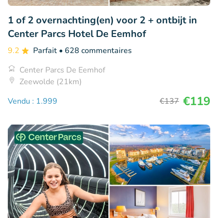
1 of 2 overnachting(en) voor 2 + ontbijt in
Center Parcs Hotel De Eemhof
9.2
Parfait
• 628 commentaires
Center Parcs De Eemhof
Zeewolde (21km)
€119
Vendu : 1.999
€137