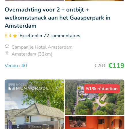
Overnachting voor 2 + ontbijt +
welkomstsnack aan het Gaasperpark in
Amsterdam
8.4
Excellent
• 72 commentaires
Campanile Hotel Amsterdam
Amsterdam (32km)
€119
Vendu : 40
€201
51% réduction