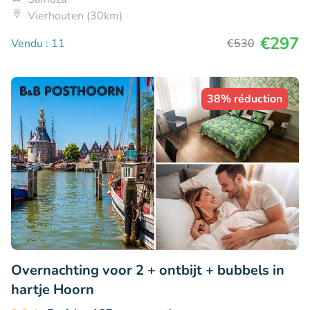
Vierhouten (30km)
€297
Vendu : 11
€530
38% réduction
Overnachting voor 2 + ontbijt + bubbels in
hartje Hoorn