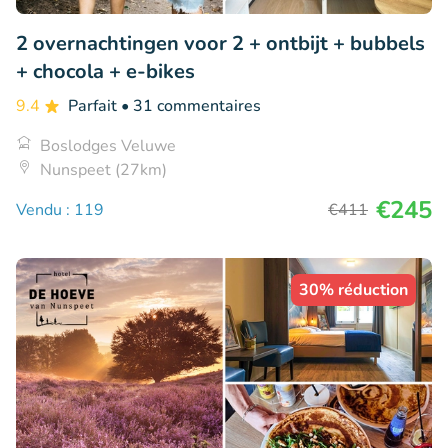
2 overnachtingen voor 2 + ontbijt + bubbels
+ chocola + e-bikes
9.4
Parfait
• 31 commentaires
Boslodges Veluwe
Nunspeet (27km)
€245
Vendu : 119
€411
30% réduction