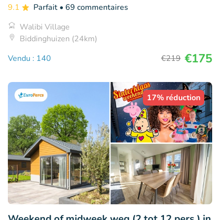
9.1
Parfait
• 69 commentaires
Walibi Village
Biddinghuizen (24km)
€175
Vendu : 140
€219
17% réduction
Weekend of midweek weg (2 tot 12 pers.) in