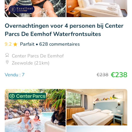
Overnachtingen voor 4 personen bij Center
Parcs De Eemhof Waterfrontsuites
9.2
Parfait
• 628 commentaires
Center Parcs De Eemhof
Zeewolde (21km)
€238
Vendu : 7
€238