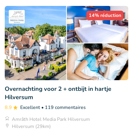
14% réduction
Overnachting voor 2 + ontbijt in hartje
Hilversum
8.9
Excellent
• 119 commentaires
Amrâth Hotel Media Park Hilversum
Hilversum (29km)