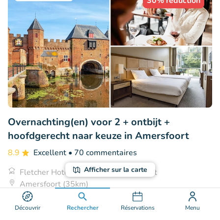
30% réduction
Overnachting(en) voor 2 + ontbijt +
hoofdgerecht naar keuze in Amersfoort
8.9
Excellent
• 70 commentaires
Afficher sur la carte
Fletcher Hotel-Restaurant Amersfoort
Amersfoort (35km)
€139
Vendu : 15
€199
Découvrir
Rechercher
Réservations
Menu