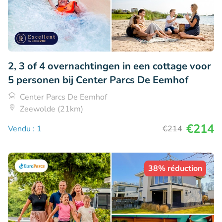
2, 3 of 4 overnachtingen in een cottage voor
5 personen bij Center Parcs De Eemhof
Center Parcs De Eemhof
Zeewolde (21km)
€214
Vendu : 1
€214
38% réduction