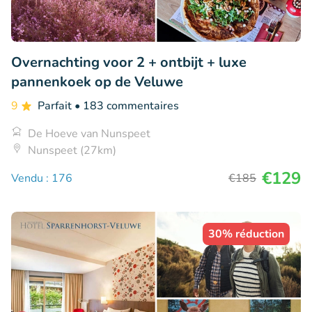
Overnachting voor 2 + ontbijt + luxe
pannenkoek op de Veluwe
9
Parfait
• 183 commentaires
De Hoeve van Nunspeet
Nunspeet (27km)
€129
Vendu : 176
€185
30% réduction