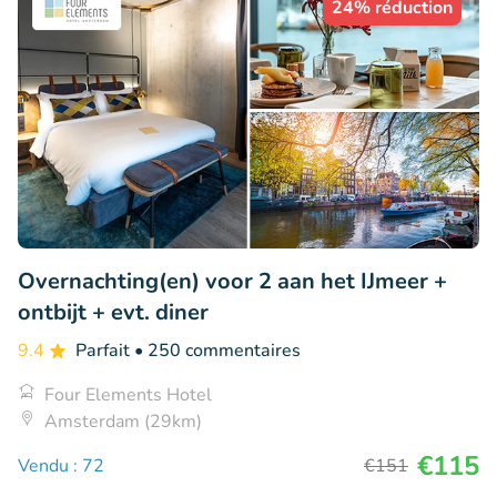
24% réduction
Overnachting(en) voor 2 aan het IJmeer +
ontbijt + evt. diner
9.4
Parfait
• 250 commentaires
Four Elements Hotel
Amsterdam (29km)
€115
Vendu : 72
€151