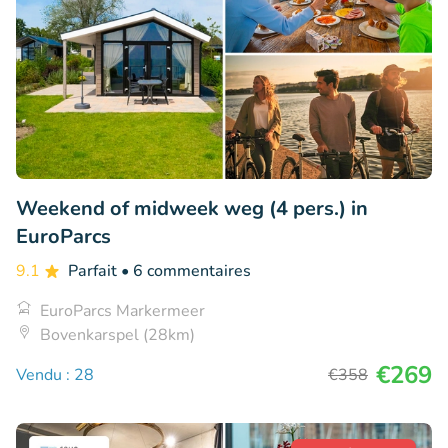
Weekend of midweek weg (4 pers.) in
EuroParcs
9.1
Parfait
• 6 commentaires
EuroParcs Markermeer
Bovenkarspel (28km)
€269
Vendu : 28
€358