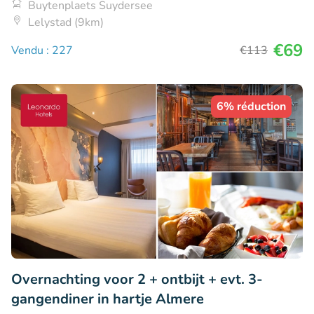
Buytenplaets Suydersee
Lelystad (9km)
€69
Vendu : 227
€113
6% réduction
Overnachting voor 2 + ontbijt + evt. 3-
gangendiner in hartje Almere