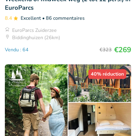
EuroParcs
8.4
Excellent
• 86 commentaires
EuroParcs Zuiderzee
Biddinghuizen (26km)
€269
Vendu : 64
€323
40% réduction