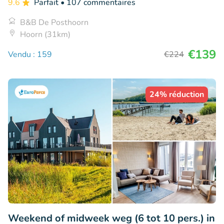
9.6
Parfait
• 107 commentaires
B&B De Posthoorn
Hoorn (31km)
€139
Vendu : 159
€224
24% réduction
Weekend of midweek weg (6 tot 10 pers.) in