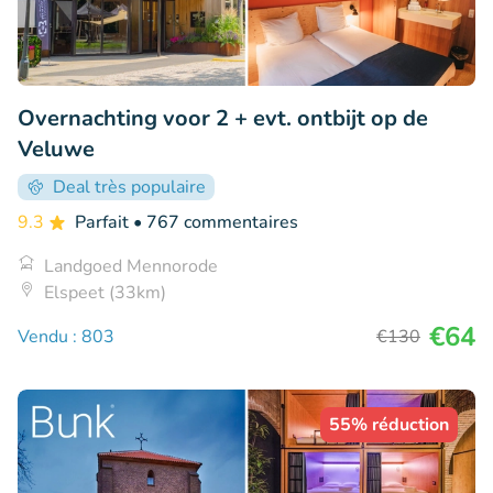
Overnachting voor 2 + evt. ontbijt op de
Veluwe
Deal très populaire
9.3
Parfait
• 767 commentaires
Landgoed Mennorode
Elspeet (33km)
€64
Vendu : 803
€130
55% réduction