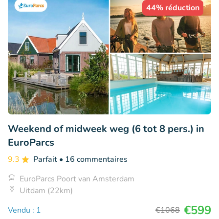
44% réduction
Weekend of midweek weg (6 tot 8 pers.) in
EuroParcs
9.3
Parfait
• 16 commentaires
EuroParcs Poort van Amsterdam
Uitdam (22km)
€599
Vendu : 1
€1068