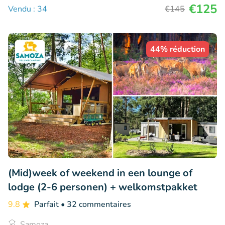
€125
Vendu : 34
€145
44% réduction
(Mid)week of weekend in een lounge of
lodge (2-6 personen) + welkomstpakket
9.8
Parfait
• 32 commentaires
Samoza