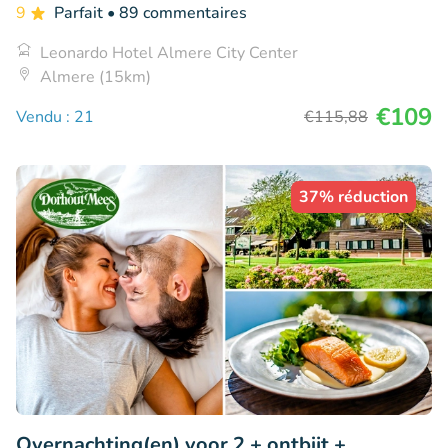
9
Parfait
• 89 commentaires
Leonardo Hotel Almere City Center
Almere (15km)
€109
Vendu : 21
€115
,88
37% réduction
Overnachting(en) voor 2 + ontbijt +