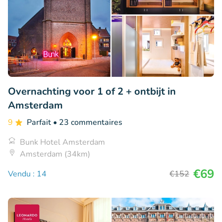
Overnachting voor 1 of 2 + ontbijt in
Amsterdam
9
Parfait
• 23 commentaires
Bunk Hotel Amsterdam
Amsterdam (34km)
€69
Vendu : 14
€152