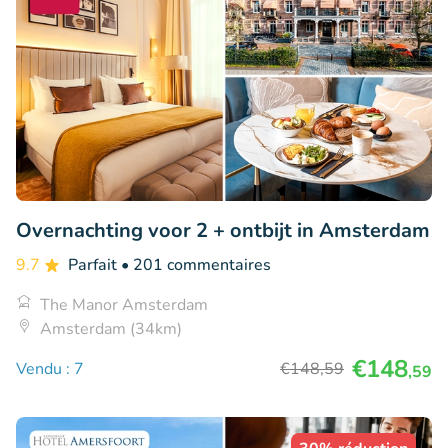
Overnachting voor 2 + ontbijt in Amsterdam
9.7
Parfait
• 201 commentaires
The Manor Amsterdam
Amsterdam (34km)
€148
Vendu : 7
€148
,59
,59