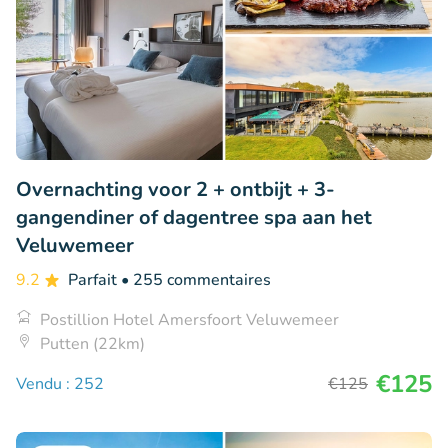
Overnachting voor 2 + ontbijt + 3-
gangendiner of dagentree spa aan het
Veluwemeer
9.2
Parfait
• 255 commentaires
Postillion Hotel Amersfoort Veluwemeer
Putten (22km)
€125
Vendu : 252
€125