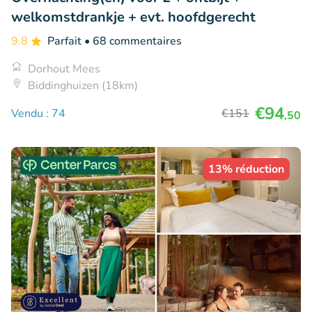
welkomstdrankje + evt. hoofdgerecht
9.8
Parfait
• 68 commentaires
Dorhout Mees
Biddinghuizen (18km)
€94
Vendu : 74
€151
,50
13% réduction