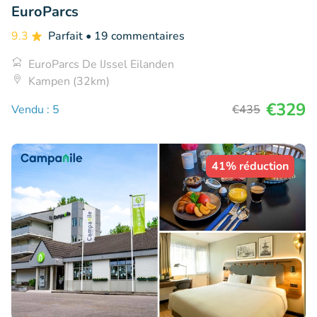
EuroParcs
9.3
Parfait
• 19 commentaires
EuroParcs De IJssel Eilanden
Kampen (32km)
€329
Vendu : 5
€435
41% réduction