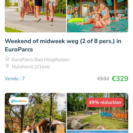
Weekend of midweek weg (2 of 8 pers.) in
EuroParcs
EuroParcs Bad Hoophuizen
Hulshorst (21km)
€329
Vendu : 7
€532
49% réduction