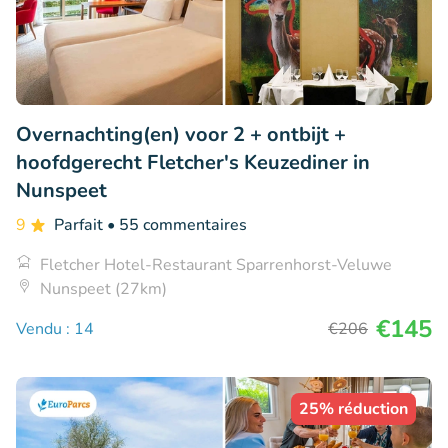
Overnachting(en) voor 2 + ontbijt +
hoofdgerecht Fletcher's Keuzediner in
Nunspeet
9
Parfait
• 55 commentaires
Fletcher Hotel-Restaurant Sparrenhorst-Veluwe
Nunspeet (27km)
€145
Vendu : 14
€206
25% réduction