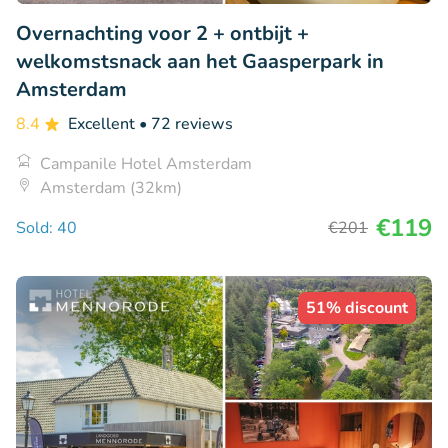
Overnachting voor 2 + ontbijt +
welkomstsnack aan het Gaasperpark in
Amsterdam
8.4
Excellent
• 72 reviews
Campanile Hotel Amsterdam
Amsterdam (32km)
€119
Sold: 40
€201
51% discount