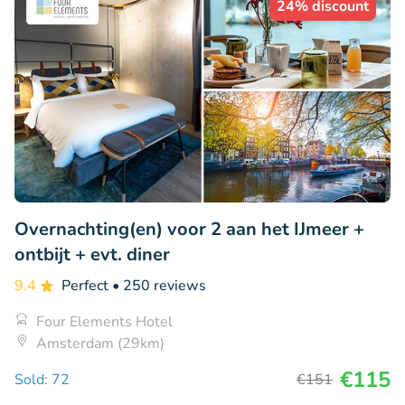
24% discount
Overnachting(en) voor 2 aan het IJmeer +
ontbijt + evt. diner
9.4
Perfect
• 250 reviews
Four Elements Hotel
Amsterdam (29km)
€115
Sold: 72
€151