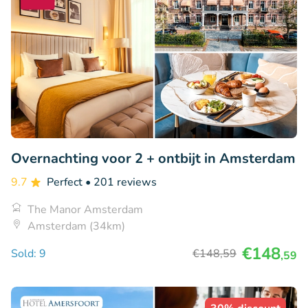
Overnachting voor 2 + ontbijt in Amsterdam
9.7
Perfect
• 201 reviews
The Manor Amsterdam
Amsterdam (34km)
€148
Sold: 9
€148
,59
,59