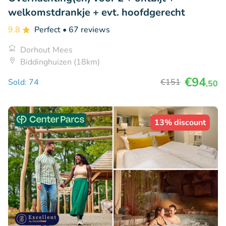
welkomstdrankje + evt. hoofdgerecht
9.8
Perfect
• 67 reviews
Dorhout Mees
Biddinghuizen (18km)
€94
Sold: 74
€151
,50
13% discount