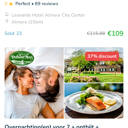
9
Perfect
• 89 reviews
Leonardo Hotel Almere City Center
Almere (15km)
€109
Sold: 23
€115
,88
37% discount
Overnachting(en) voor 2 + ontbijt +