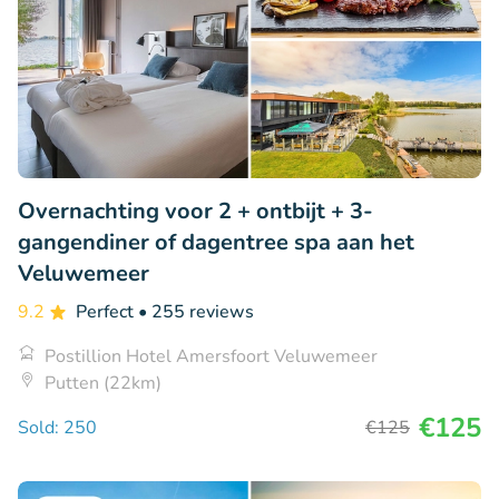
Overnachting voor 2 + ontbijt + 3-
gangendiner of dagentree spa aan het
Veluwemeer
9.2
Perfect
• 255 reviews
Postillion Hotel Amersfoort Veluwemeer
Putten (22km)
€125
Sold: 250
€125