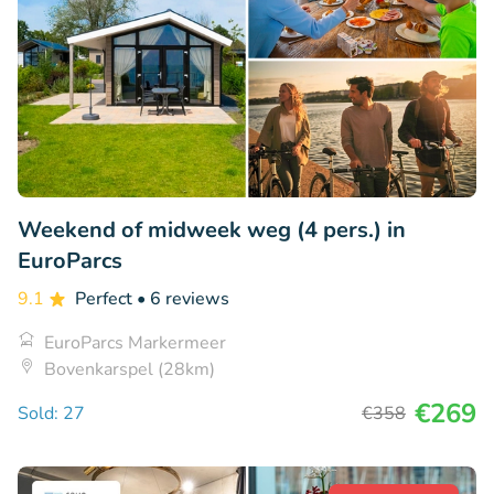
Weekend of midweek weg (4 pers.) in
EuroParcs
9.1
Perfect
• 6 reviews
EuroParcs Markermeer
Bovenkarspel (28km)
€269
Sold: 27
€358