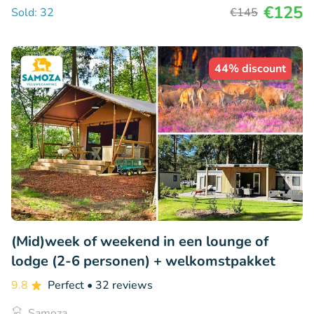
€125
Sold: 32
€145
44% discount
(Mid)week of weekend in een lounge of
lodge (2-6 personen) + welkomstpakket
9.8
Perfect
• 32 reviews
Samoza