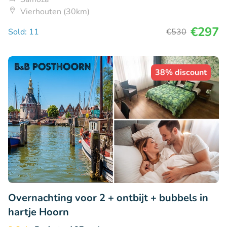
Vierhouten (30km)
€297
Sold: 11
€530
38% discount
Overnachting voor 2 + ontbijt + bubbels in
hartje Hoorn