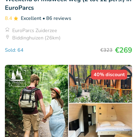
EuroParcs
8.4
Excellent
• 86 reviews
EuroParcs Zuiderzee
Biddinghuizen (26km)
€269
Sold: 64
€323
40% discount