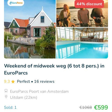
44% discount
Weekend of midweek weg (6 tot 8 pers.) in
EuroParcs
9.3
Perfect
• 16 reviews
EuroParcs Poort van Amsterdam
Uitdam (22km)
€599
Sold: 1
€1068