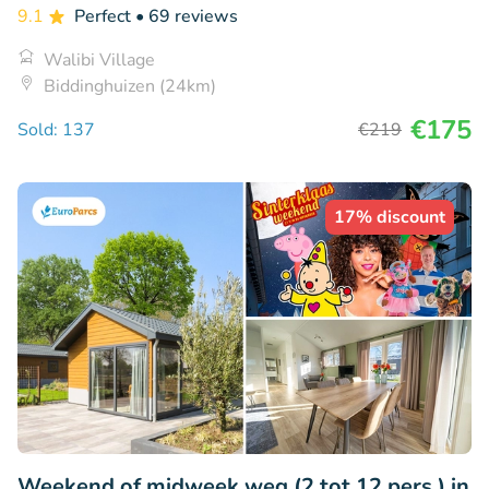
9.1
Perfect
• 69 reviews
Walibi Village
Biddinghuizen (24km)
€175
Sold: 137
€219
17% discount
Weekend of midweek weg (2 tot 12 pers.) in