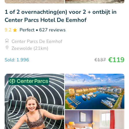
1 of 2 overnachting(en) voor 2 + ontbijt in
Center Parcs Hotel De Eemhof
9.2
Perfect
• 627 reviews
Center Parcs De Eemhof
Zeewolde (21km)
€119
Sold: 1.996
€137