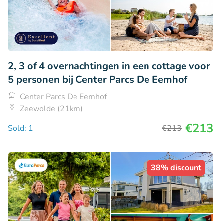
2, 3 of 4 overnachtingen in een cottage voor
5 personen bij Center Parcs De Eemhof
Center Parcs De Eemhof
Zeewolde (21km)
€213
Sold: 1
€213
38% discount