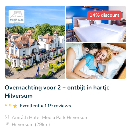
14% discount
Overnachting voor 2 + ontbijt in hartje
Hilversum
8.9
Excellent
• 119 reviews
Amrâth Hotel Media Park Hilversum
Hilversum (29km)