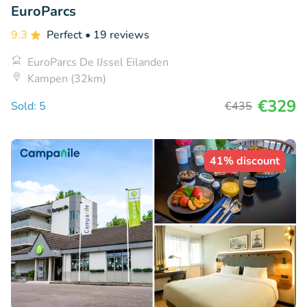
EuroParcs
9.3
Perfect
• 19 reviews
EuroParcs De IJssel Eilanden
Kampen (32km)
€329
Sold: 5
€435
41% discount