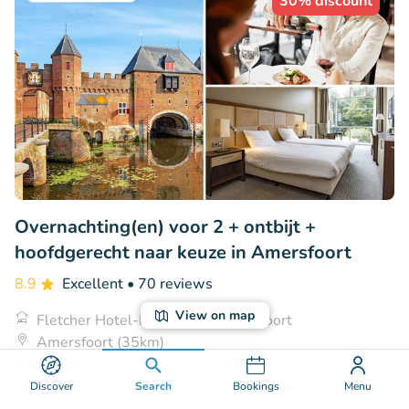
30% discount
Overnachting(en) voor 2 + ontbijt +
hoofdgerecht naar keuze in Amersfoort
8.9
Excellent
• 70 reviews
View on map
Fletcher Hotel-Restaurant Amersfoort
Amersfoort (35km)
€139
Sold: 15
€199
Discover
Search
Bookings
Menu