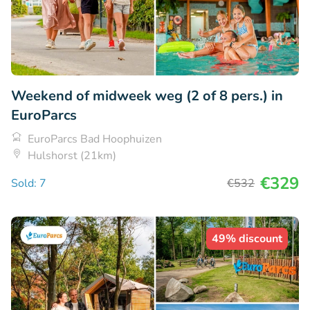
Weekend of midweek weg (2 of 8 pers.) in
EuroParcs
EuroParcs Bad Hoophuizen
Hulshorst (21km)
€329
Sold: 7
€532
49% discount