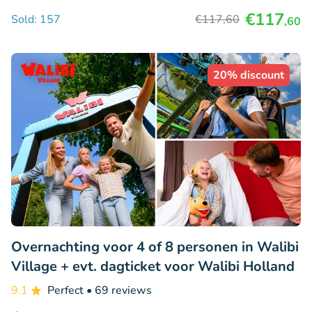
€117
Sold: 157
€117
,60
,60
20% discount
Overnachting voor 4 of 8 personen in Walibi
Village + evt. dagticket voor Walibi Holland
9.1
Perfect
• 69 reviews