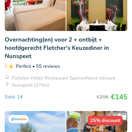
Overnachting(en) voor 2 + ontbijt +
hoofdgerecht Fletcher's Keuzediner in
Nunspeet
9
Perfect
• 55 reviews
Fletcher Hotel-Restaurant Sparrenhorst-Veluwe
Nunspeet (27km)
€145
Sold: 14
€206
25% discount