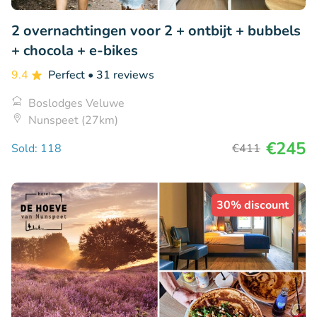
2 overnachtingen voor 2 + ontbijt + bubbels
+ chocola + e-bikes
9.4
Perfect
• 31 reviews
Boslodges Veluwe
Nunspeet (27km)
€245
Sold: 118
€411
30% discount