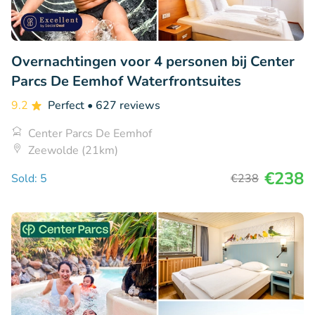
Overnachtingen voor 4 personen bij Center
Parcs De Eemhof Waterfrontsuites
9.2
Perfect
• 627 reviews
Center Parcs De Eemhof
Zeewolde (21km)
€238
Sold: 5
€238