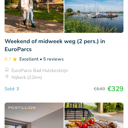
Weekend of midweek weg (2 pers.) in
EuroParcs
8.7
Excellent
• 5 reviews
EuroParcs Bad Hulckesteijn
Nijkerk (22km)
€329
Sold: 3
€649