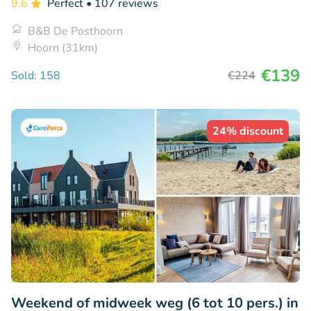
9.6
Perfect
• 107 reviews
B&B De Posthoorn
Hoorn (31km)
€139
Sold: 158
€224
24% discount
Weekend of midweek weg (6 tot 10 pers.) in