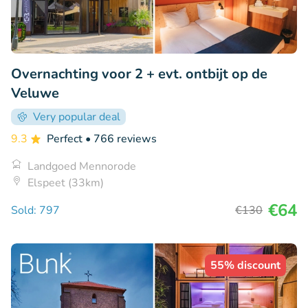
Overnachting voor 2 + evt. ontbijt op de
Veluwe
Very popular deal
9.3
Perfect
• 766 reviews
Landgoed Mennorode
Elspeet (33km)
€64
Sold: 797
€130
55% discount