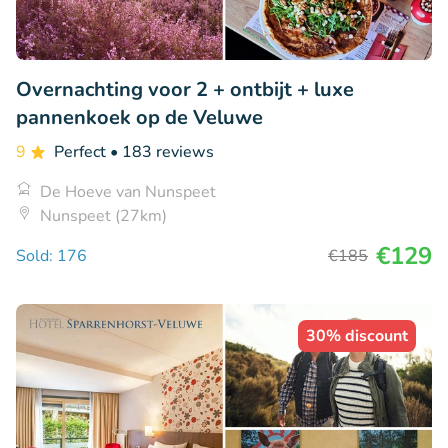
Overnachting voor 2 + ontbijt + luxe
pannenkoek op de Veluwe
9
Perfect
• 183 reviews
De Hoeve van Nunspeet
Nunspeet (27km)
€129
Sold: 176
€185
30% discount