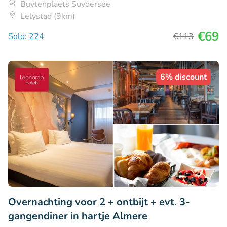
Buytenplaets Suydersee
Lelystad (9km)
€69
Sold: 224
€113
6% discount
Overnachting voor 2 + ontbijt + evt. 3-
gangendiner in hartje Almere