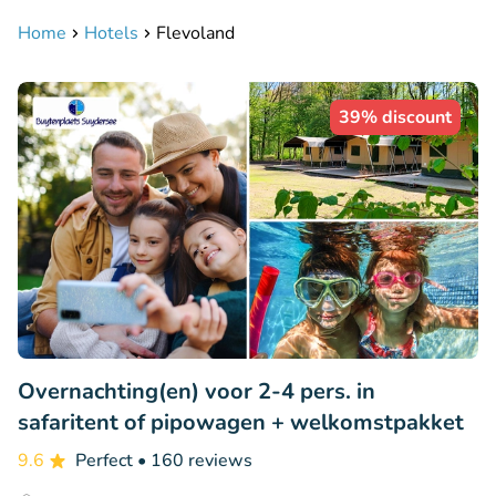
Home
Hotels
Flevoland
39% discount
Overnachting(en) voor 2-4 pers. in
safaritent of pipowagen + welkomstpakket
9.6
Perfect
• 160 reviews