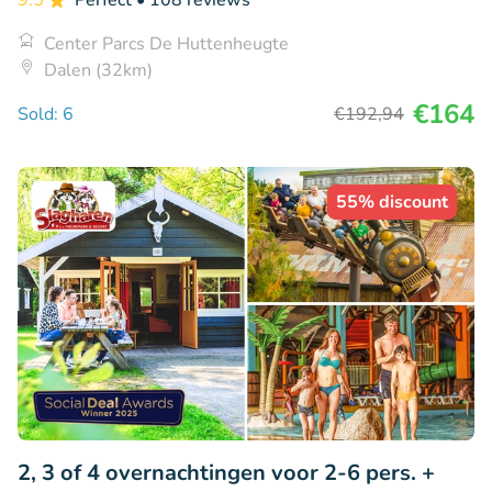
Center Parcs De Huttenheugte
Dalen (32km)
€164
Sold: 6
€192
,94
55% discount
2, 3 of 4 overnachtingen voor 2-6 pers. +