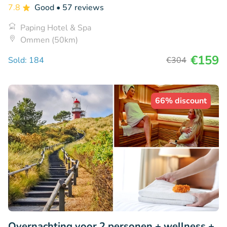
7.8
Good
• 57 reviews
Paping Hotel & Spa
Ommen (50km)
€159
Sold: 184
€304
66% discount
Overnachting voor 2 personen + wellness +