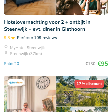
Hotelovernachting voor 2 + ontbijt in
Steenwijk + evt. diner in Giethoorn
9.8
Perfect
• 109 reviews
MyHotel Steenwijk
Steenwijk (37km)
€95
Sold: 20
€130
17% discount