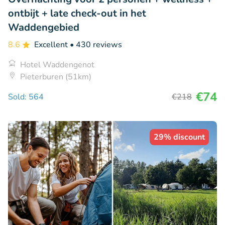
ontbijt + late check-out in het
Waddengebied
8.6
Excellent
• 430 reviews
Hotel Waddengenot
Pieterburen (51km)
€74
Sold: 564
€218
29% discount