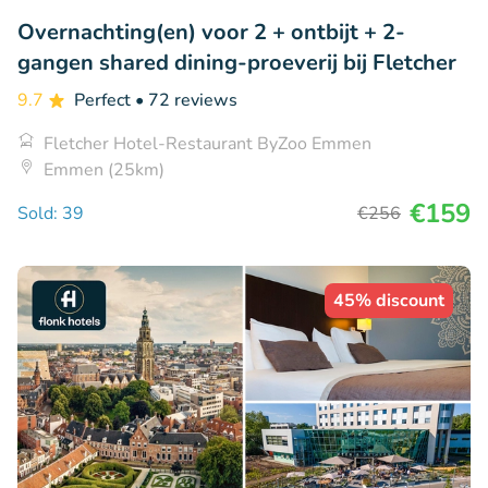
Overnachting(en) voor 2 + ontbijt + 2-
gangen shared dining-proeverij bij Fletcher
9.7
Perfect
• 72 reviews
Fletcher Hotel-Restaurant ByZoo Emmen
Emmen (25km)
€159
Sold: 39
€256
45% discount