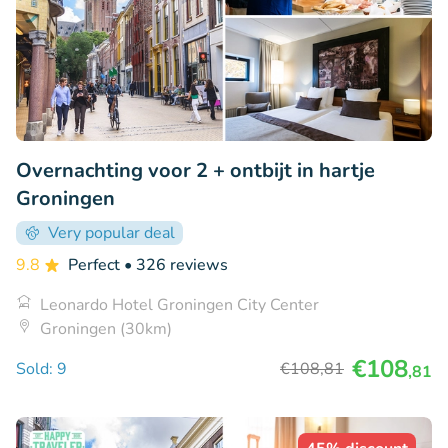
Overnachting voor 2 + ontbijt in hartje
Groningen
Very popular deal
9.8
Perfect
• 326 reviews
Leonardo Hotel Groningen City Center
Groningen (30km)
€108
Sold: 9
€108
,81
,81