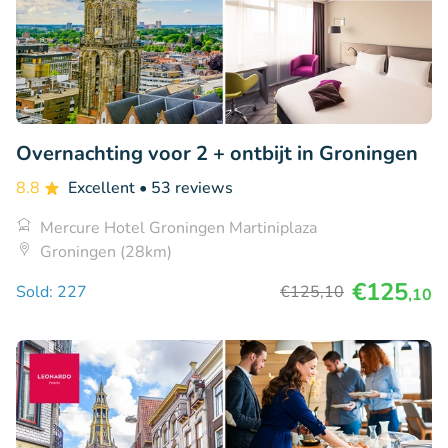
Overnachting voor 2 + ontbijt in Groningen
8.8
Excellent
• 53 reviews
Mercure Hotel Groningen Martiniplaza
Groningen (28km)
€125
Sold: 227
€125
,10
,10