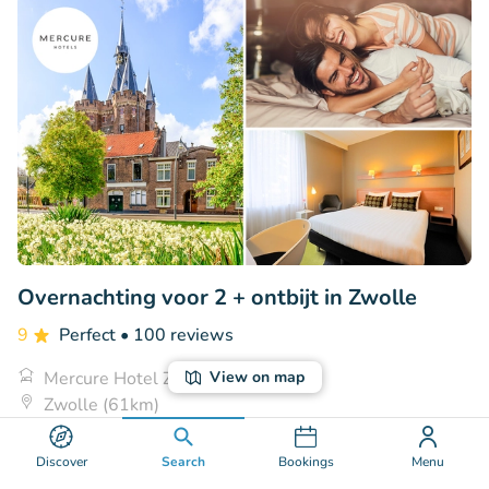
Overnachting voor 2 + ontbijt in Zwolle
9
Perfect
• 100 reviews
Mercure Hotel Zwolle
View on map
Zwolle (61km)
€134
Sold: 11
€134
,50
,50
Discover
Search
Bookings
Menu