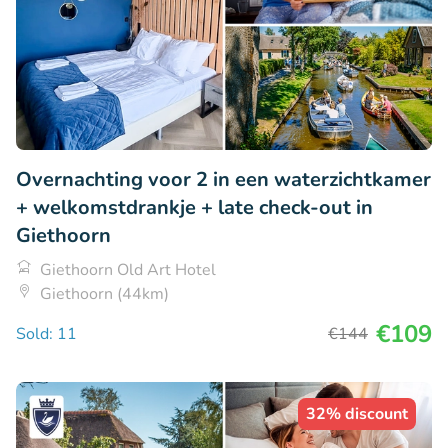
Overnachting voor 2 in een waterzichtkamer
+ welkomstdrankje + late check-out in
Giethoorn
Giethoorn Old Art Hotel
Giethoorn (44km)
€109
Sold: 11
€144
32% discount