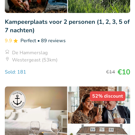
Kampeerplaats voor 2 personen (1, 2, 3, 5 of
7 nachten)
9.9
Perfect
• 89 reviews
De Hammerslag
Westergeast (53km)
€10
Sold: 181
€14
52% discount