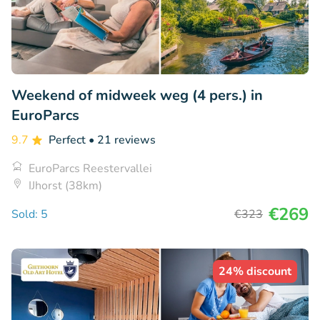
Weekend of midweek weg (4 pers.) in
EuroParcs
9.7
Perfect
• 21 reviews
EuroParcs Reestervallei
IJhorst (38km)
€269
Sold: 5
€323
24% discount