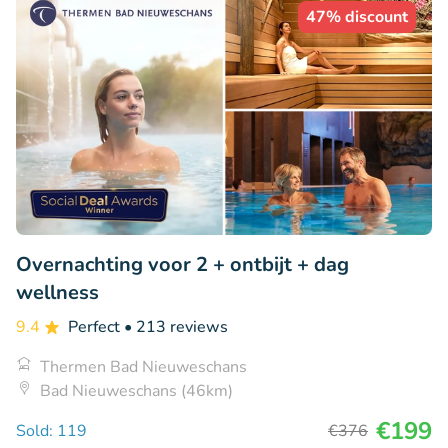
47% discount
Overnachting voor 2 + ontbijt + dag
wellness
9.4
Perfect
• 213 reviews
Thermen Bad Nieuweschans
Bad Nieuweschans (46km)
€199
Sold: 119
€376