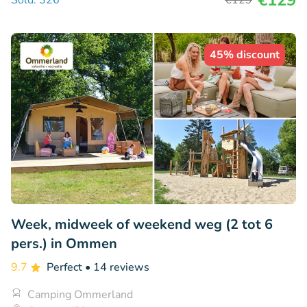
€129
Sold: 326
€129
45% discount
Week, midweek of weekend weg (2 tot 6
pers.) in Ommen
9.7
Perfect
• 14 reviews
Camping Ommerland