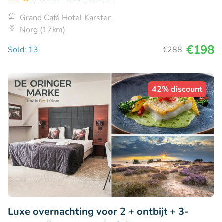
Grand Café Hotel Karsten
Norg (17km)
€198
Sold: 13
€288
42% discount
Luxe overnachting voor 2 + ontbijt + 3-