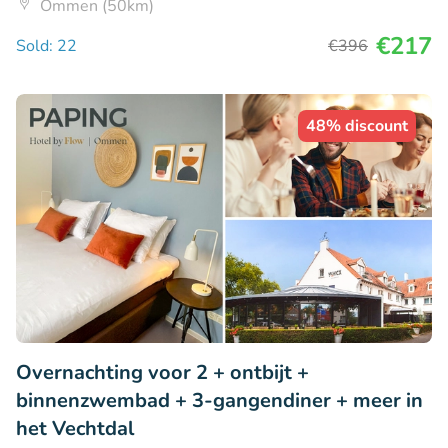
Ommen (50km)
€217
Sold: 22
€396
48% discount
Overnachting voor 2 + ontbijt +
binnenzwembad + 3-gangendiner + meer in
het Vechtdal