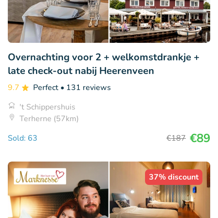
Overnachting voor 2 + welkomstdrankje +
late check-out nabij Heerenveen
9.7
Perfect
• 131 reviews
't Schippershuis
Terherne (57km)
€89
Sold: 63
€187
37% discount