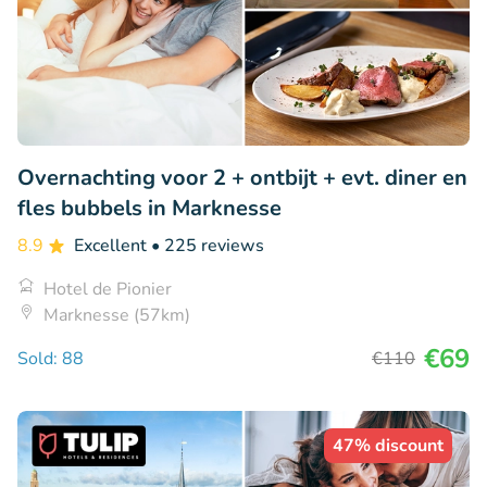
Overnachting voor 2 + ontbijt + evt. diner en
fles bubbels in Marknesse
8.9
Excellent
• 225 reviews
Hotel de Pionier
Marknesse (57km)
€69
Sold: 88
€110
47% discount