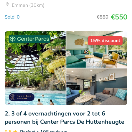
Emmen (30km)
€550
Sold: 0
€550
15% discount
2, 3 of 4 overnachtingen voor 2 tot 6
personen bij Center Parcs De Huttenheugte
9.5
Perfect
• 108 reviews