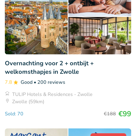
Overnachting voor 2 + ontbijt +
welkomsthapjes in Zwolle
7.8
Good
• 200 reviews
TULIP Hotels & Residences - Zwolle
Zwolle (59km)
€99
Sold: 70
€188