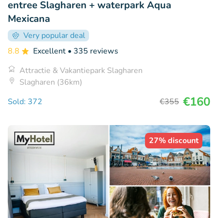
entree Slagharen + waterpark Aqua
Mexicana
Very popular deal
8.8
Excellent
• 335 reviews
Attractie & Vakantiepark Slagharen
Slagharen (36km)
€160
Sold: 372
€355
27% discount