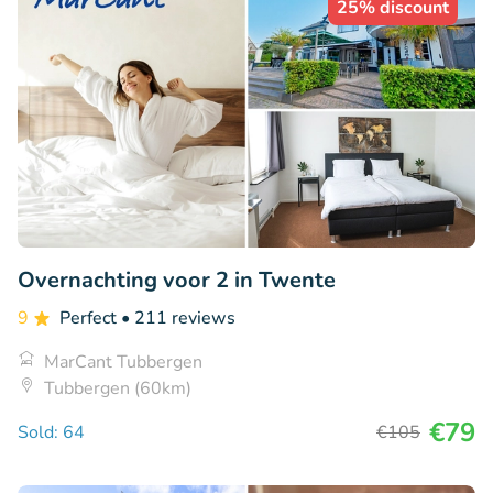
25% discount
Overnachting voor 2 in Twente
9
Perfect
• 211 reviews
MarCant Tubbergen
Tubbergen (60km)
€79
Sold: 64
€105