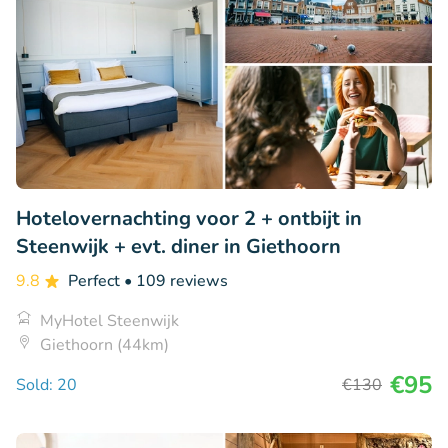
Hotelovernachting voor 2 + ontbijt in
Steenwijk + evt. diner in Giethoorn
9.8
Perfect
• 109 reviews
MyHotel Steenwijk
Giethoorn (44km)
€95
Sold: 20
€130