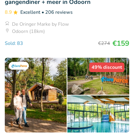
gangendiner + meer in Odoorn
8.9
Excellent
• 206 reviews
De Oringer Marke by Flow
Odoorn (18km)
€159
Sold: 83
€274
49% discount