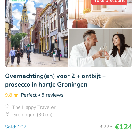
45% discount
Overnachting(en) voor 2 + ontbijt +
prosecco in hartje Groningen
9.8
Perfect
• 9 reviews
The Happy Traveler
Groningen (30km)
€124
Sold: 107
€225