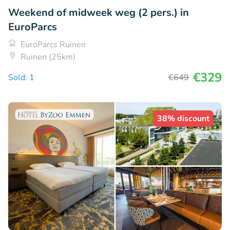
Weekend of midweek weg (2 pers.) in
EuroParcs
EuroParcs Ruinen
Ruinen (25km)
€329
Sold: 1
€649
38% discount