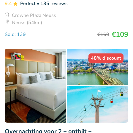
9.4
Perfect
• 135 reviews
Crowne Plaza Neuss
Neuss (54km)
€109
Sold: 139
€160
48% discount
Overnachting voor 2 + ontbijt +