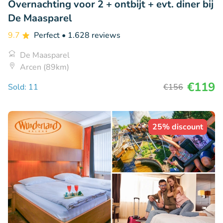
Overnachting voor 2 + ontbijt + evt. diner bij
De Maasparel
9.7
Perfect
• 1.628 reviews
De Maasparel
Arcen (89km)
€119
Sold: 11
€156
25% discount