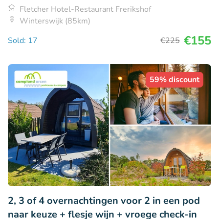
Fletcher Hotel-Restaurant Frerikshof
Winterswijk (85km)
€155
Sold: 17
€225
59% discount
2, 3 of 4 overnachtingen voor 2 in een pod
naar keuze + flesje wijn + vroege check-in