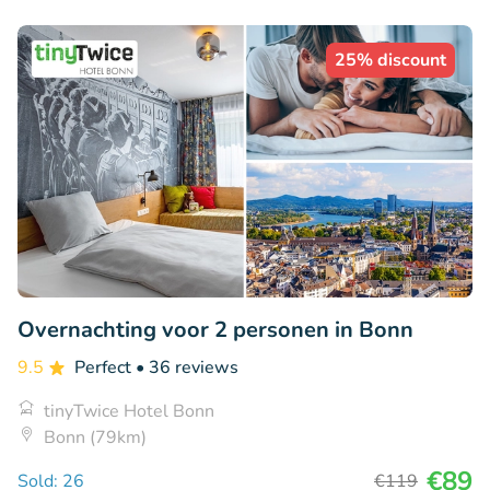
25% discount
Overnachting voor 2 personen in Bonn
9.5
Perfect
• 36 reviews
tinyTwice Hotel Bonn
Bonn (79km)
€89
Sold: 26
€119