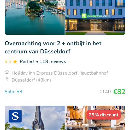
Overnachting voor 2 + ontbijt in het
centrum van Düsseldorf
9.3
Perfect
• 118 reviews
Holiday Inn Express Düsseldorf Hauptbahnhof
Düsseldorf (48km)
€82
Sold: 58
€140
29% discount