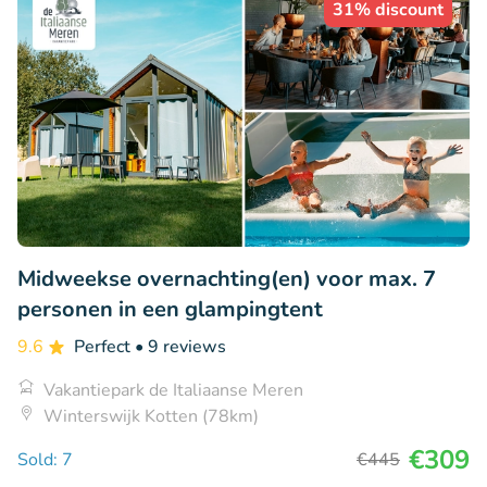
31% discount
Midweekse overnachting(en) voor max. 7
personen in een glampingtent
9.6
Perfect
• 9 reviews
Vakantiepark de Italiaanse Meren
Winterswijk Kotten (78km)
€309
Sold: 7
€445