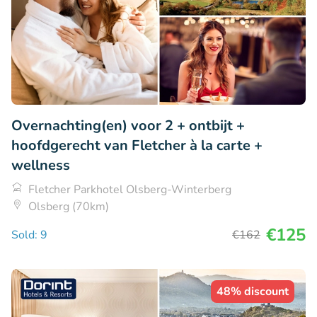
Overnachting(en) voor 2 + ontbijt +
hoofdgerecht van Fletcher à la carte +
wellness
Fletcher Parkhotel Olsberg-Winterberg
Olsberg (70km)
€125
Sold: 9
€162
48% discount