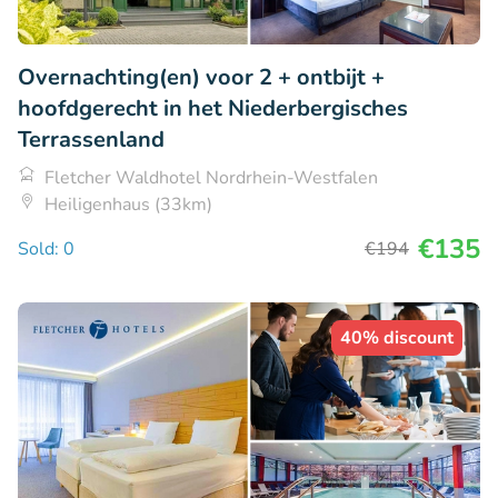
Overnachting(en) voor 2 + ontbijt +
hoofdgerecht in het Niederbergisches
Terrassenland
Fletcher Waldhotel Nordrhein-Westfalen
Heiligenhaus (33km)
€135
Sold: 0
€194
40% discount