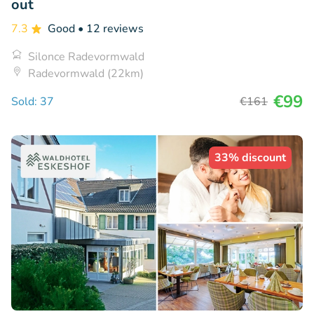
out
7.3
Good
• 12 reviews
Silonce Radevormwald
Radevormwald (22km)
€99
Sold: 37
€161
33% discount