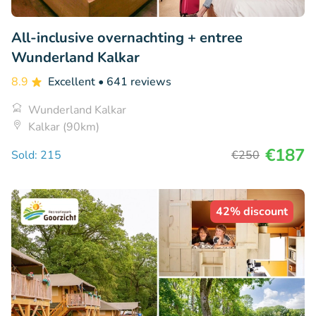
All-inclusive overnachting + entree
Wunderland Kalkar
8.9
Excellent
• 641 reviews
Wunderland Kalkar
Kalkar (90km)
€187
Sold: 215
€250
42% discount