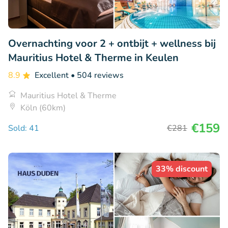
Overnachting voor 2 + ontbijt + wellness bij
Mauritius Hotel & Therme in Keulen
8.9
Excellent
• 504 reviews
Mauritius Hotel & Therme
Köln (60km)
€159
Sold: 41
€281
33% discount