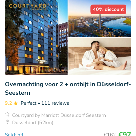
40% discount
Overnachting voor 2 + ontbijt in Düsseldorf-
Seestern
9.2
Perfect
• 111 reviews
Courtyard by Marriott Düsseldorf Seestern
Düsseldorf (52km)
€97
Sold: 59
€162