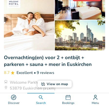
Overnachting(en) voor 2 + ontbijt +
parkeren + sauna + meer in Euskirchen
8.7
Excellent
• 9 reviews
Welcome Parkhotel Euskirchen
View on map
53879 Euskirchen (91km)
€142
Sold: 77
€202
Discover
Search
Bookings
Menu