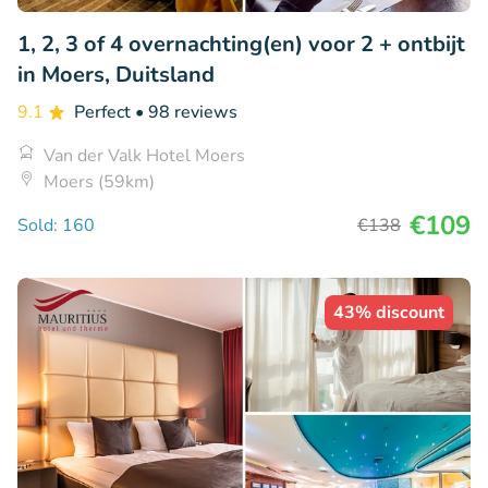
1, 2, 3 of 4 overnachting(en) voor 2 + ontbijt
in Moers, Duitsland
9.1
Perfect
• 98 reviews
Van der Valk Hotel Moers
Moers (59km)
€109
Sold: 160
€138
43% discount