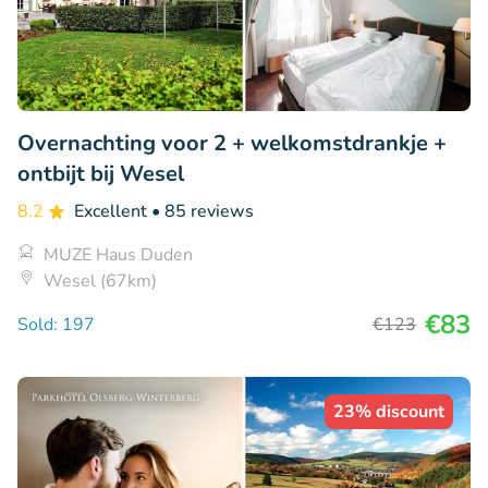
Overnachting voor 2 + welkomstdrankje +
ontbijt bij Wesel
8.2
Excellent
• 85 reviews
MUZE Haus Duden
Wesel (67km)
€83
Sold: 197
€123
23% discount