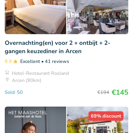
Overnachting(en) voor 2 + ontbijt + 2-
gangen keuzediner in Arcen
8.9
Excellent
• 41 reviews
Hotel-Restaurant Rooland
Arcen (90km)
€145
Sold: 50
€194
69% discount