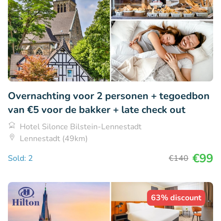
Overnachting voor 2 personen + tegoedbon
van €5 voor de bakker + late check out
Hotel Silonce Bilstein-Lennestadt
Lennestadt (49km)
€99
Sold: 2
€140
63% discount