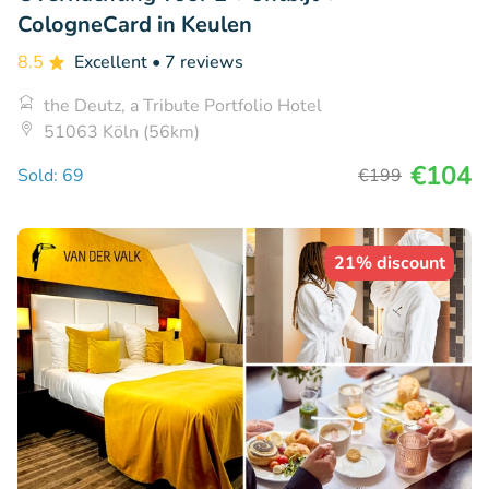
CologneCard in Keulen
8.5
Excellent
• 7 reviews
the Deutz, a Tribute Portfolio Hotel
51063 Köln (56km)
€104
Sold: 69
€199
21% discount