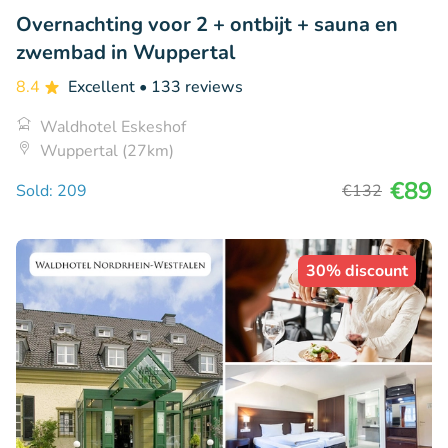
Overnachting voor 2 + ontbijt + sauna en
zwembad in Wuppertal
8.4
Excellent
• 133 reviews
Waldhotel Eskeshof
Wuppertal (27km)
€89
Sold: 209
€132
30% discount