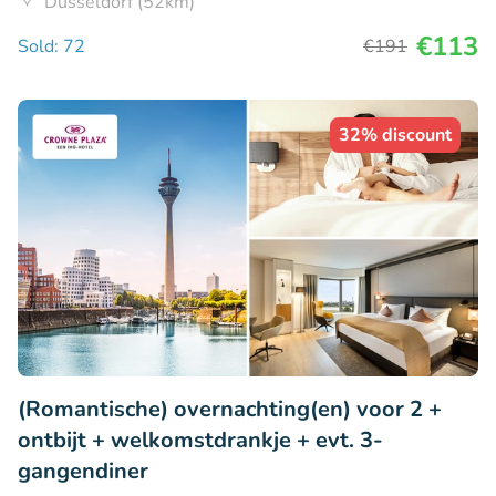
Düsseldorf (52km)
€113
Sold: 72
€191
32% discount
(Romantische) overnachting(en) voor 2 +
ontbijt + welkomstdrankje + evt. 3-
gangendiner