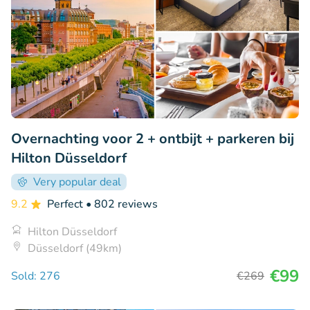
Overnachting voor 2 + ontbijt + parkeren bij
Hilton Düsseldorf
Very popular deal
9.2
Perfect
• 802 reviews
Hilton Düsseldorf
Düsseldorf (49km)
€99
Sold: 276
€269