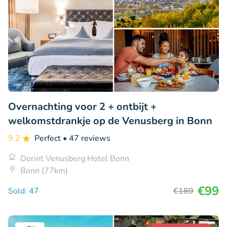
Overnachting voor 2 + ontbijt +
welkomstdrankje op de Venusberg in Bonn
9.2
Perfect
• 47 reviews
Dorint Venusberg Hotel Bonn
Bonn (77km)
€99
Sold: 47
€189