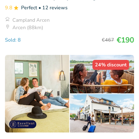
9.8
Perfect
• 12 reviews
Campland Arcen
Arcen (88km)
€190
Sold: 8
€467
24% discount