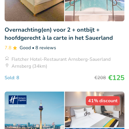
Overnachting(en) voor 2 + ontbijt +
hoofdgerecht à la carte in het Sauerland
7.8
Good
• 8 reviews
Fletcher Hotel-Restaurant Arnsberg-Sauerland
Arnsberg (34km)
€125
Sold: 8
€208
41% discount