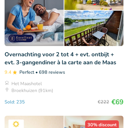
Overnachting voor 2 tot 4 + evt. ontbijt +
evt. 3-gangendiner à la carte aan de Maas
9.4
Perfect
• 698 reviews
Het Maashotel
Broekhuizen (91km)
€69
Sold: 235
€222
30% discount