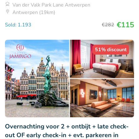
Van der Valk Park Lane Antwerpen
Antwerpen (19km)
€115
Sold: 1.193
€282
51% discount
Overnachting voor 2 + ontbijt + late check-
out OF early check-in + evt. parkeren in