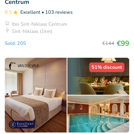
Centrum
8.5
Excellent
• 103 reviews
Ibis Sint-Niklaas Centrum
Sint-Niklaas (1km)
€99
Sold: 205
€144
51% discount