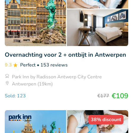
Overnachting voor 2 + ontbijt in Antwerpen
9.3
Perfect
• 153 reviews
Park Inn by Radisson Antwerp City Centre
Antwerpen (19km)
€109
Sold: 123
€177
38% discount