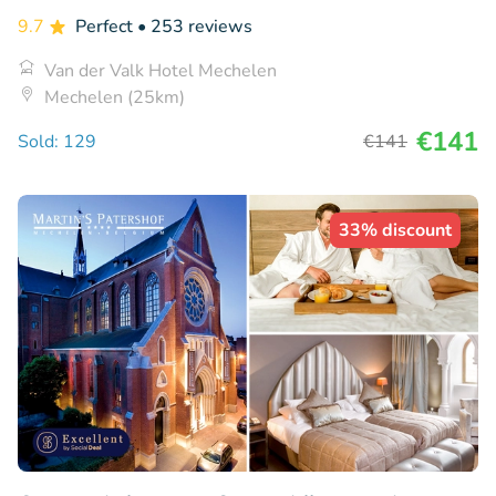
9.7
Perfect
• 253 reviews
Van der Valk Hotel Mechelen
Mechelen (25km)
€141
Sold: 129
€141
33% discount