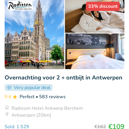
33% discount
Overnachting voor 2 + ontbijt in Antwerpen
Very popular deal
9.6
Perfect
• 583 reviews
Radisson Hotel Antwerp Berchem
Antwerpen (20km)
€109
Sold: 1.529
€162