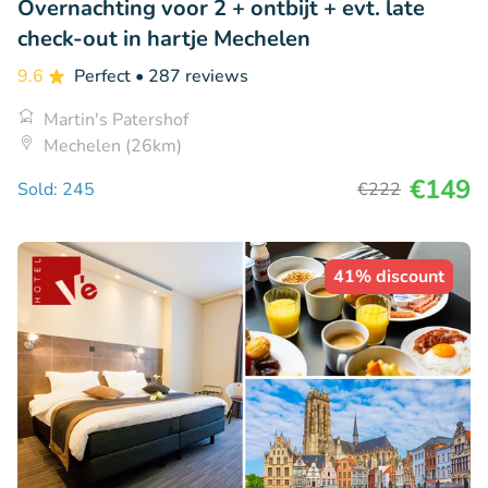
Overnachting voor 2 + ontbijt + evt. late
check-out in hartje Mechelen
9.6
Perfect
• 287 reviews
Martin's Patershof
Mechelen (26km)
€149
Sold: 245
€222
41% discount