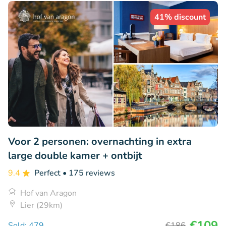
41% discount
Voor 2 personen: overnachting in extra
large double kamer + ontbijt
9.4
Perfect
• 175 reviews
Hof van Aragon
Lier (29km)
€109
Sold: 479
€186