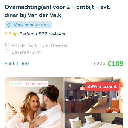
Overnachting(en) voor 2 + ontbijt + evt.
diner bij Van der Valk
Very popular deal
9.5
Perfect
• 827 reviews
Van der Valk Hotel Beveren
Beveren (6km)
€109
Sold: 1.600
€224
39% discount