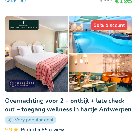
€195
Sold: 149
€359
59% discount
Overnachting voor 2 + ontbijt + late check
out + toegang wellness in hartje Antwerpen
Very popular deal
9.9
Perfect
• 85 reviews