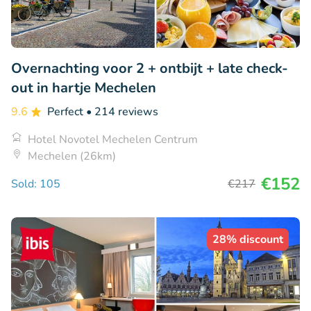
Overnachting voor 2 + ontbijt + late check-
out in hartje Mechelen
9.6
Perfect
• 214 reviews
Hotel Novotel Mechelen Centrum
Mechelen (26km)
€152
Sold: 105
€217
28% discount