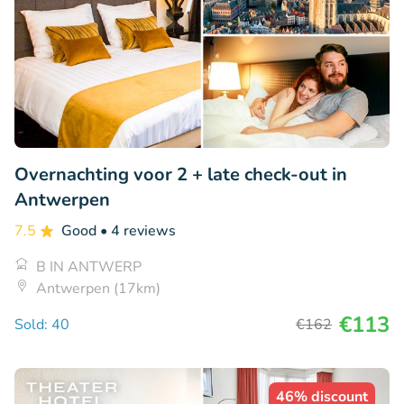
Overnachting voor 2 + late check-out in
Antwerpen
7.5
Good
• 4 reviews
B IN ANTWERP
Antwerpen (17km)
€113
Sold: 40
€162
46% discount