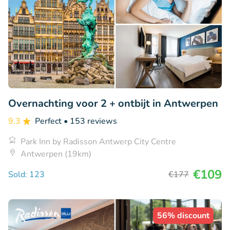
Overnachting voor 2 + ontbijt in Antwerpen
9.3
Perfect
• 153 reviews
Park Inn by Radisson Antwerp City Centre
Antwerpen (19km)
€109
Sold: 123
€177
56% discount