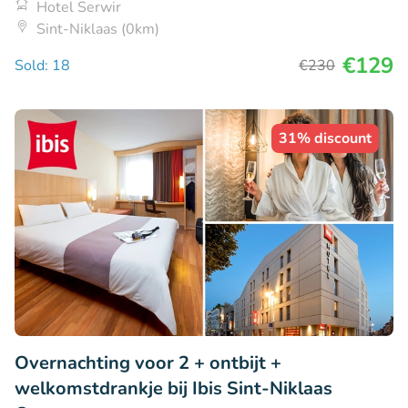
Hotel Serwir
Sint-Niklaas (0km)
€129
Sold: 18
€230
31% discount
Overnachting voor 2 + ontbijt +
welkomstdrankje bij Ibis Sint-Niklaas