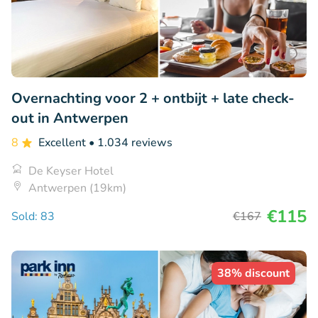
Overnachting voor 2 + ontbijt + late check-
out in Antwerpen
8
Excellent
• 1.034 reviews
De Keyser Hotel
Antwerpen (19km)
€115
Sold: 83
€167
38% discount