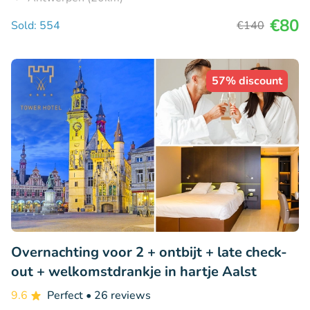
€80
Sold: 554
€140
57% discount
Overnachting voor 2 + ontbijt + late check-
out + welkomstdrankje in hartje Aalst
9.6
Perfect
• 26 reviews