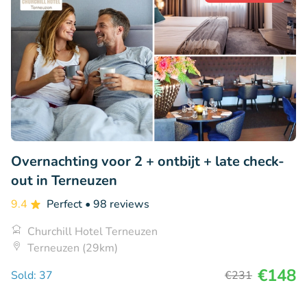
Overnachting voor 2 + ontbijt + late check-
out in Terneuzen
9.4
Perfect
• 98 reviews
Churchill Hotel Terneuzen
Terneuzen (29km)
€148
Sold: 37
€231