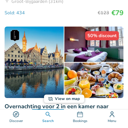
Groot-Bijgaarden (31km)
€79
Sold: 434
€123
50% discount
View on map
Overnachting voor 2 in een kamer naar
keuze + ontbijt + welkomstdrankje in hartje
Gent
Discover
Search
Bookings
Menu