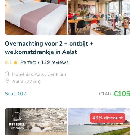
Overnachting voor 2 + ontbijt +
welkomstdrankje in Aalst
9.1
Perfect
• 129 reviews
Hotel ibis Aalst Centrum
Aalst (27km)
€105
Sold: 102
€146
43% discount