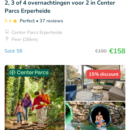
2, 3 of 4 overnachtingen voor 2 in Center
Parcs Erperheide
9.4
Perfect
• 37 reviews
Center Parcs Erperheide
Peer (26km)
€158
Sold: 58
€190
15% discount