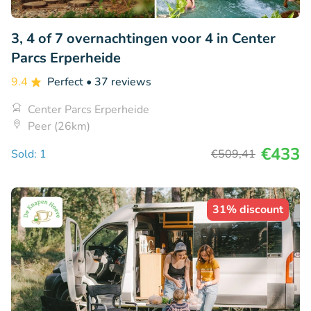
3, 4 of 7 overnachtingen voor 4 in Center
Parcs Erperheide
9.4
Perfect
• 37 reviews
Center Parcs Erperheide
Peer (26km)
€433
Sold: 1
€509
,41
31% discount