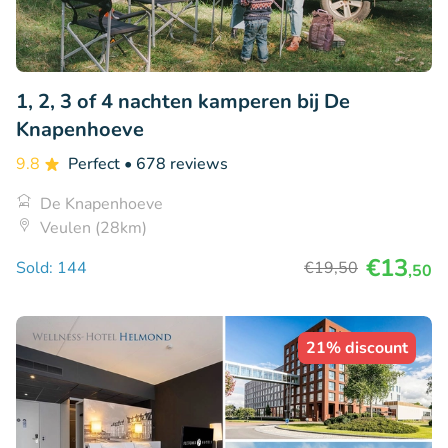
1, 2, 3 of 4 nachten kamperen bij De
Knapenhoeve
9.8
Perfect
• 678 reviews
De Knapenhoeve
Veulen (28km)
€13
Sold: 144
€19
,50
,50
21% discount