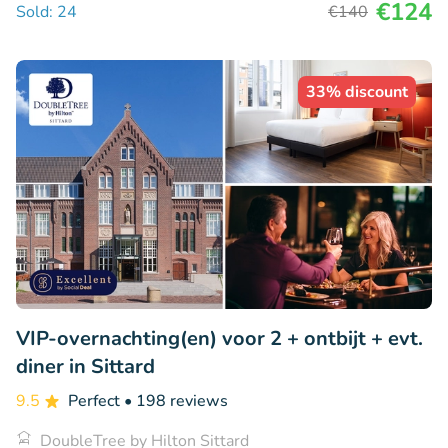
€124
Sold: 24
€140
33% discount
VIP-overnachting(en) voor 2 + ontbijt + evt.
diner in Sittard
9.5
Perfect
• 198 reviews
DoubleTree by Hilton Sittard