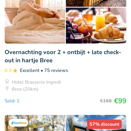
Overnachting voor 2 + ontbijt + late check-
out in hartje Bree
8.9
Excellent
• 75 reviews
Hotel Brasserie Ingredi
Bree (20km)
€99
Sold: 1
€168
57% discount