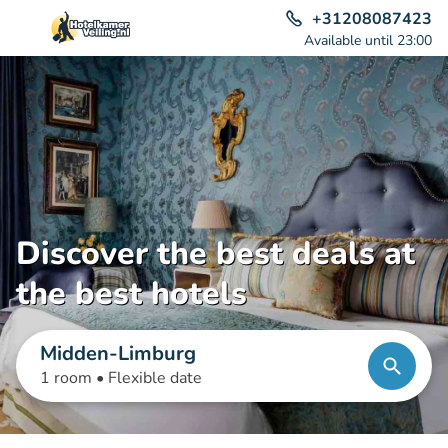
+31208087423
Available until 23:00
Discover the best deals at
the best hotels
Midden-Limburg
1 room •
Flexible date