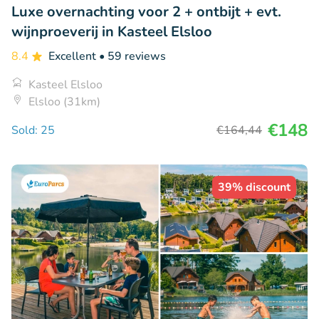
Luxe overnachting voor 2 + ontbijt + evt.
wijnproeverij in Kasteel Elsloo
8.4
Excellent
• 59 reviews
Kasteel Elsloo
Elsloo (31km)
€148
Sold: 25
€164
,44
39% discount