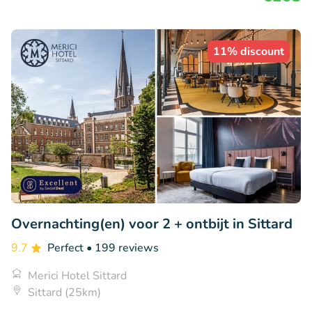
11% discount
Overnachting(en) voor 2 + ontbijt in Sittard
9.7
Perfect
• 199 reviews
Merici Hotel Sittard
Sittard (25km)