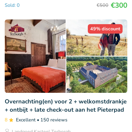
€300
Sold: 0
€500
49% discount
Overnachting(en) voor 2 + welkomstdrankje
+ ontbijt + late check-out aan het Pieterpad
8
Excellent
• 150 reviews
Landgoed Kasteel Terborgh