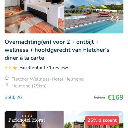
Overnachting(en) voor 2 + ontbijt +
wellness + hoofdgerecht van Fletcher's
diner à la carte
8.6
Excellent
• 171 reviews
Fletcher Wellness-Hotel Helmond
Helmond (29km)
€169
Sold: 26
€215
25% discount