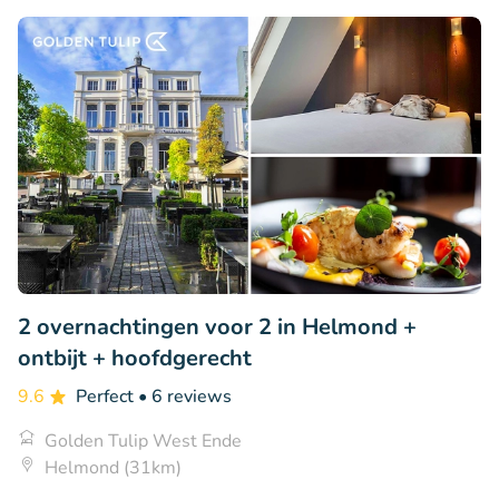
2 overnachtingen voor 2 in Helmond +
ontbijt + hoofdgerecht
9.6
Perfect
• 6 reviews
Golden Tulip West Ende
Helmond (31km)