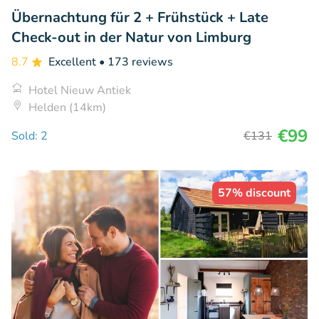
Übernachtung für 2 + Frühstück + Late
Check-out in der Natur von Limburg
8.7
Excellent
• 173 reviews
Hotel Nieuw Antiek
Helden (14km)
€99
Sold: 2
€131
57% discount