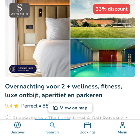
33% discount
Overnachting voor 2 + wellness, fitness,
luxe ontbijt, aperitief en parkeren
9.4
Perfect
• 88 reviews
View on map
Stiemerheide - The Urban Hotel & Golf Retreat 4 *
Superior
Discover
Search
Bookings
Menu
Genk (35km)