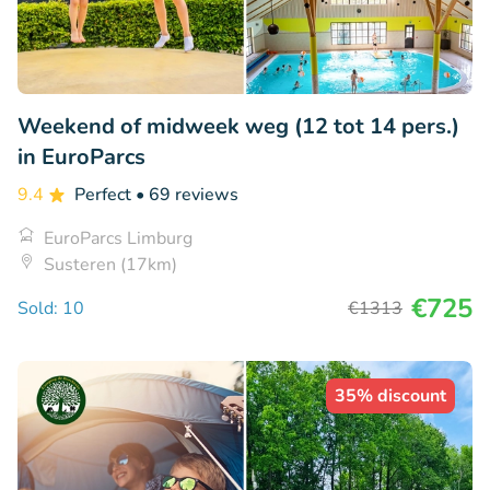
Weekend of midweek weg (12 tot 14 pers.)
in EuroParcs
9.4
Perfect
• 69 reviews
EuroParcs Limburg
Susteren (17km)
€725
Sold: 10
€1313
35% discount