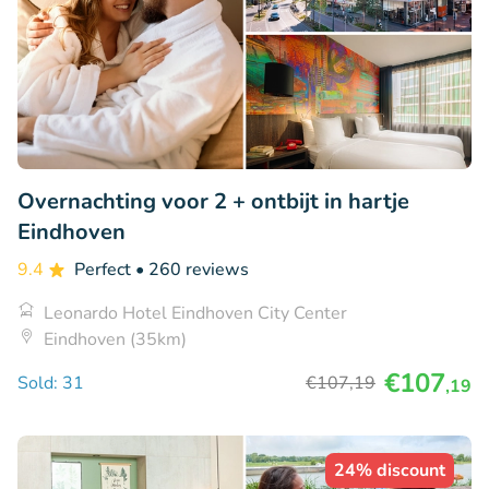
Overnachting voor 2 + ontbijt in hartje
Eindhoven
9.4
Perfect
• 260 reviews
Leonardo Hotel Eindhoven City Center
Eindhoven (35km)
€107
Sold: 31
€107
,19
,19
24% discount