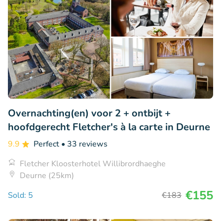
Overnachting(en) voor 2 + ontbijt +
hoofdgerecht Fletcher's à la carte in Deurne
9.9
Perfect
• 33 reviews
Fletcher Kloosterhotel Willibrordhaeghe
Deurne (25km)
€155
Sold: 5
€183