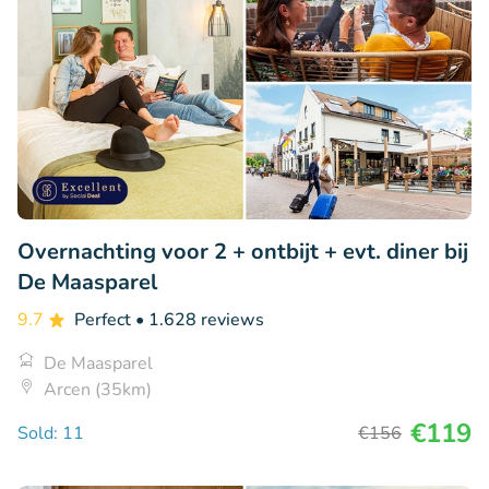
Overnachting voor 2 + ontbijt + evt. diner bij
De Maasparel
9.7
Perfect
• 1.628 reviews
De Maasparel
Arcen (35km)
€119
Sold: 11
€156