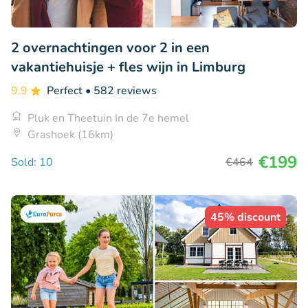
2 overnachtingen voor 2 in een
vakantiehuisje + fles wijn in Limburg
9.9
Perfect
• 582 reviews
Pluk en Theetuin In de 7e hemel
Grashoek (16km)
€199
Sold: 10
€464
45% discount