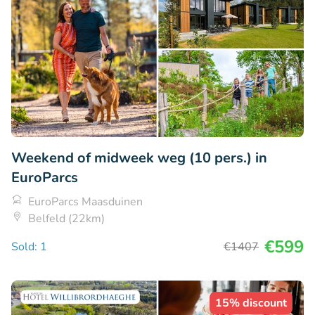
Weekend of midweek weg (10 pers.) in
EuroParcs
EuroParcs Maasduinen
Belfeld (22km)
€599
Sold: 1
€1407
15% discount