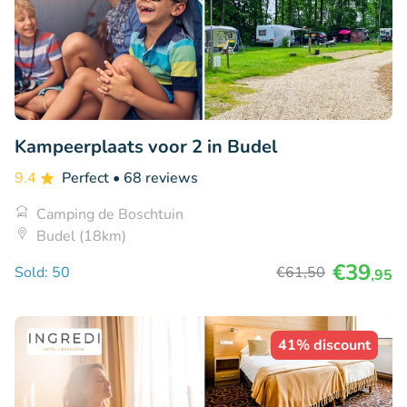
Kampeerplaats voor 2 in Budel
9.4
Perfect
• 68 reviews
Camping de Boschtuin
Budel (18km)
€39
Sold: 50
€61
,50
,95
41% discount