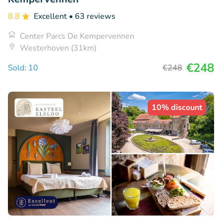
8.8
Excellent
• 63 reviews
Center Parcs De Kempervennen
Westerhoven (31km)
€248
Sold: 10
€248
10% discount