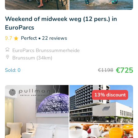
Weekend of midweek weg (12 pers.) in
EuroParcs
9.7
Perfect
• 22 reviews
EuroParcs Brunssummerheide
Brunssum (34km)
€725
Sold: 0
€1198
13% discount