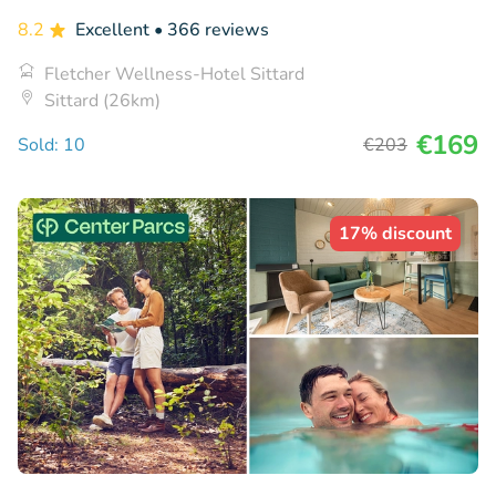
8.2
Excellent
• 366 reviews
Fletcher Wellness-Hotel Sittard
Sittard (26km)
€169
Sold: 10
€203
17% discount