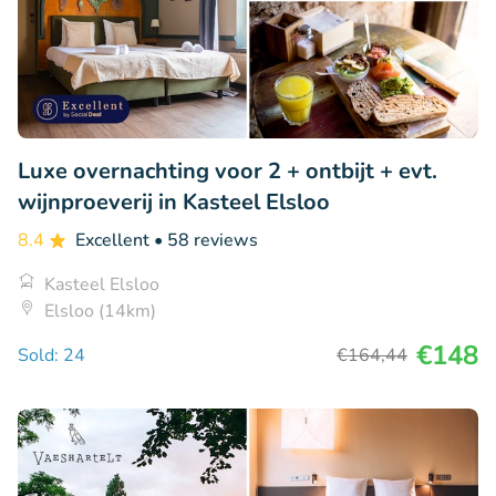
Luxe overnachting voor 2 + ontbijt + evt.
wijnproeverij in Kasteel Elsloo
8.4
Excellent
• 58 reviews
Kasteel Elsloo
Elsloo (14km)
€148
Sold: 24
€164
,44