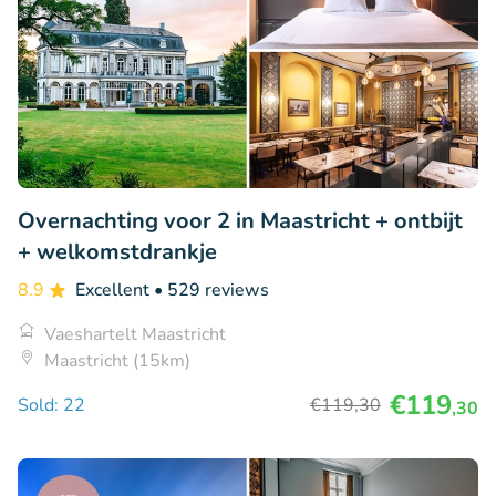
Overnachting voor 2 in Maastricht + ontbijt
+ welkomstdrankje
8.9
Excellent
• 529 reviews
Vaeshartelt Maastricht
Maastricht (15km)
€119
Sold: 22
€119
,30
,30