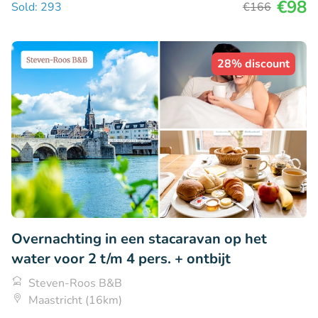
€98
Sold: 293
€166
28% discount
Overnachting in een stacaravan op het
water voor 2 t/m 4 pers. + ontbijt
Steven-Roos B&B
Maastricht (16km)