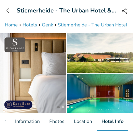
+31208087423
Stiemerheide - The Urban Hotel &
Available until 23:00
Golf Retreat 4 * Superior
Home
Hotels
Genk
Stiemerheide - The Urban Hotel & 
ity
Information
Photos
Location
Hotel Info