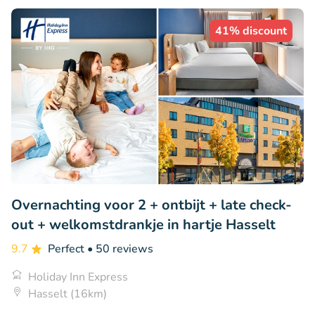
41% discount
Overnachting voor 2 + ontbijt + late check-
out + welkomstdrankje in hartje Hasselt
9.7
Perfect
• 50 reviews
Holiday Inn Express
Hasselt (16km)