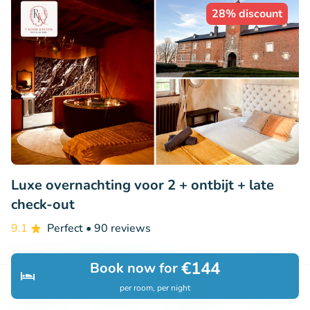
28% discount
Luxe overnachting voor 2 + ontbijt + late
check-out
9.1
Perfect
• 90 reviews
't Rood Kasteel
€144
Book now for
Guigoven (Hasselt) (17km)
per room, per night
Discover
Search
Bookings
Menu
€164
Sold: 114
€229