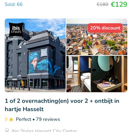
€129
Sold: 66
€180
20% discount
1 of 2 overnachting(en) voor 2 + ontbijt in
hartje Hasselt
9
Perfect
• 79 reviews
Ibis Styles Hasselt City Centre