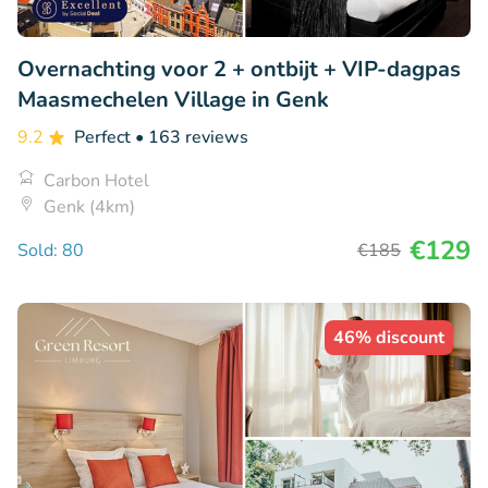
Overnachting voor 2 + ontbijt + VIP-dagpas
Maasmechelen Village in Genk
9.2
Perfect
• 163 reviews
Carbon Hotel
Genk (4km)
€129
Sold: 80
€185
46% discount