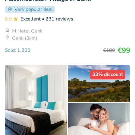
Very popular deal
8.9
Excellent
• 231 reviews
M Hotel Genk
Genk (3km)
€99
Sold: 1.200
€180
33% discount