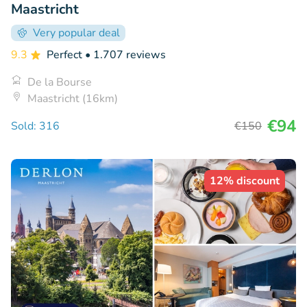
Maastricht
Very popular deal
9.3
Perfect
• 1.707 reviews
De la Bourse
Maastricht (16km)
€94
Sold: 316
€150
12% discount