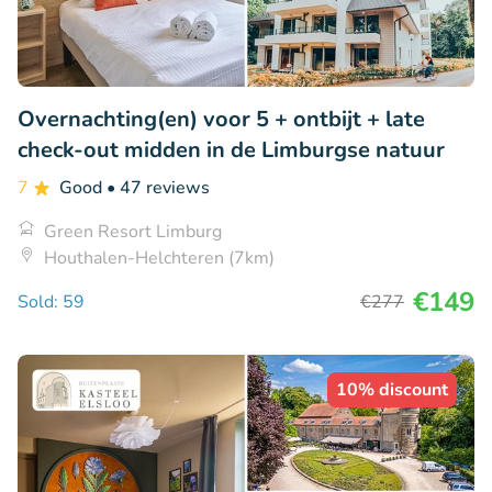
Overnachting(en) voor 5 + ontbijt + late
check-out midden in de Limburgse natuur
7
Good
• 47 reviews
Green Resort Limburg
Houthalen-Helchteren (7km)
€149
Sold: 59
€277
10% discount