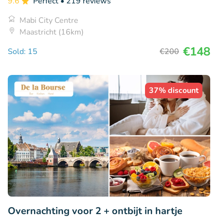
9.6
Perfect
• 219 reviews
Mabi City Centre
Maastricht (16km)
€148
Sold: 15
€200
37% discount
Overnachting voor 2 + ontbijt in hartje