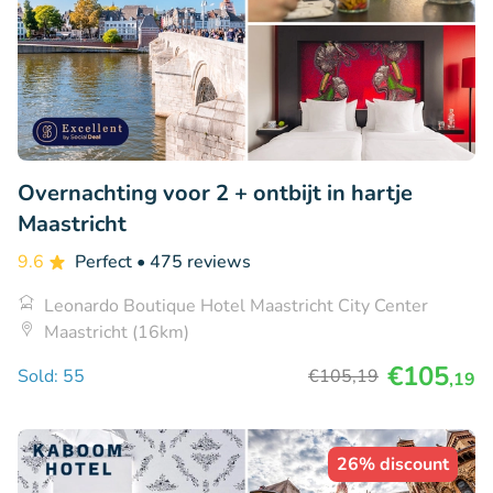
Overnachting voor 2 + ontbijt in hartje
Maastricht
9.6
Perfect
• 475 reviews
Leonardo Boutique Hotel Maastricht City Center
Maastricht (16km)
€105
Sold: 55
€105
,19
,19
26% discount