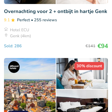
Overnachting voor 2 + ontbijt in hartje Genk
9.1
Perfect
• 255 reviews
Hotel ECU
Genk (4km)
€94
Sold: 286
€141
30% discount