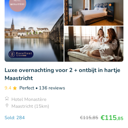
Luxe overnachting voor 2 + ontbijt in hartje
Maastricht
9.4
Perfect
• 136 reviews
Hotel Monastère
Maastricht (15km)
€115
Sold: 284
€115
,85
,85