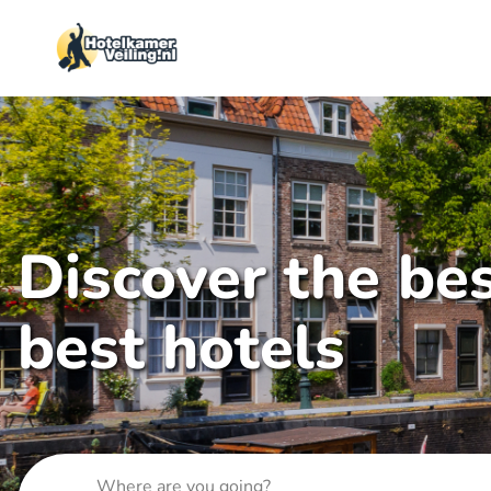
Discover the bes
best hotels
Where are you going?