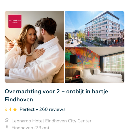
Overnachting voor 2 + ontbijt in hartje
Eindhoven
9.4
Perfect
• 260 reviews
Leonardo Hotel Eindhoven City Center
Eindhoven (29km)