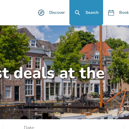
Discover
Search
Book
t deals at the
Date: