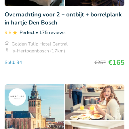
Overnachting voor 2 + ontbijt + borrelplank
in hartje Den Bosch
9.8
Perfect
• 175 reviews
Golden Tulip Hotel Central
's-Hertogenbosch (17km)
€165
Sold: 84
€257