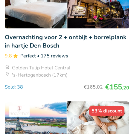
Overnachting voor 2 + ontbijt + borrelplank
in hartje Den Bosch
9.8
Perfect
• 175 reviews
Golden Tulip Hotel Central
's-Hertogenbosch (17km)
€155
Sold: 38
€165
,02
,20
53% discount