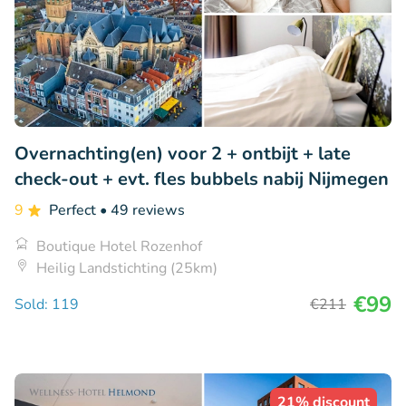
Overnachting(en) voor 2 + ontbijt + late
check-out + evt. fles bubbels nabij Nijmegen
9
Perfect
• 49 reviews
Boutique Hotel Rozenhof
Heilig Landstichting (25km)
€99
Sold: 119
€211
21% discount