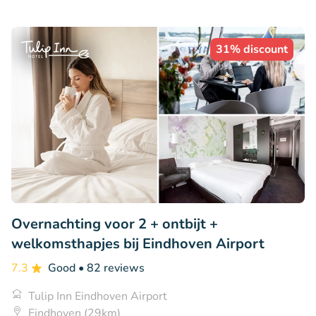
31% discount
Overnachting voor 2 + ontbijt +
welkomsthapjes bij Eindhoven Airport
7.3
Good
• 82 reviews
Tulip Inn Eindhoven Airport
Eindhoven (29km)