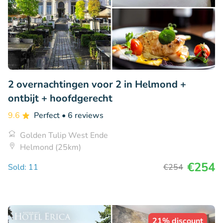
2 overnachtingen voor 2 in Helmond +
ontbijt + hoofdgerecht
9.6
Perfect
• 6 reviews
Golden Tulip West Ende
Helmond (25km)
€254
Sold: 11
€254
21% discount