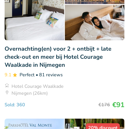
Overnachting(en) voor 2 + ontbijt + late
check-out en meer bij Hotel Courage
Waalkade in Nijmegen
9.1
Perfect
• 81 reviews
Hotel Courage Waalkade
Nijmegen (26km)
€91
Sold: 360
€176
20% discount