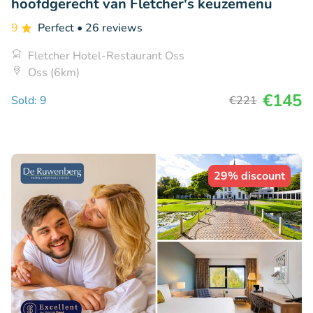
hoofdgerecht van Fletcher's keuzemenu
9
Perfect
• 26 reviews
Fletcher Hotel-Restaurant Oss
Oss (6km)
€145
Sold: 9
€221
29% discount