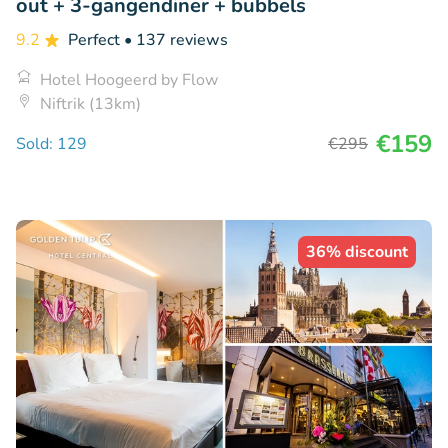
out + 3-gangendiner + bubbels
9.2
Perfect
• 137 reviews
Hotel Hoogeerd by Flow
Niftrik (13km)
€159
Sold: 129
€295
36% discount