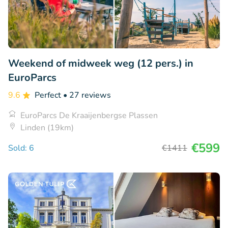
Weekend of midweek weg (12 pers.) in
EuroParcs
9.6
Perfect
• 27 reviews
EuroParcs De Kraaijenbergse Plassen
Linden (19km)
€599
Sold: 6
€1411