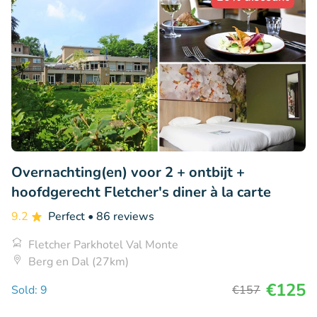
Overnachting(en) voor 2 + ontbijt +
hoofdgerecht Fletcher's diner à la carte
9.2
Perfect
• 86 reviews
Fletcher Parkhotel Val Monte
Berg en Dal (27km)
€125
Sold: 9
€157