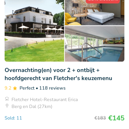
Overnachting(en) voor 2 + ontbijt +
hoofdgerecht van Fletcher's keuzemenu
9.2
Perfect
• 118 reviews
Fletcher Hotel-Restaurant Erica
Berg en Dal (27km)
€145
Sold: 11
€183