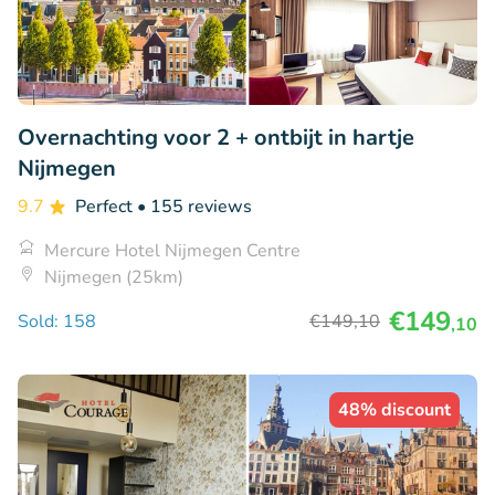
Overnachting voor 2 + ontbijt in hartje
Nijmegen
9.7
Perfect
• 155 reviews
Mercure Hotel Nijmegen Centre
Nijmegen (25km)
€149
Sold: 158
€149
,10
,10
48% discount