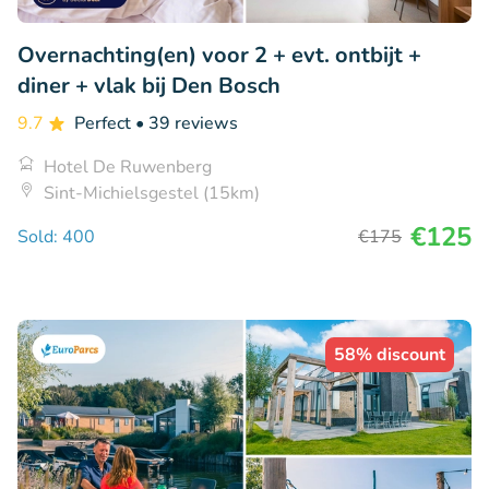
Overnachting(en) voor 2 + evt. ontbijt +
diner + vlak bij Den Bosch
9.7
Perfect
• 39 reviews
Hotel De Ruwenberg
Sint-Michielsgestel (15km)
€125
Sold: 400
€175
58% discount