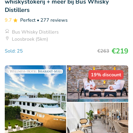
whiskystokerij + meer bij Bus Whisky
Distillers
9.7
Perfect
• 277 reviews
Bus Whisky Distillers
Loosbroek (5km)
€219
Sold: 25
€263
19% discount