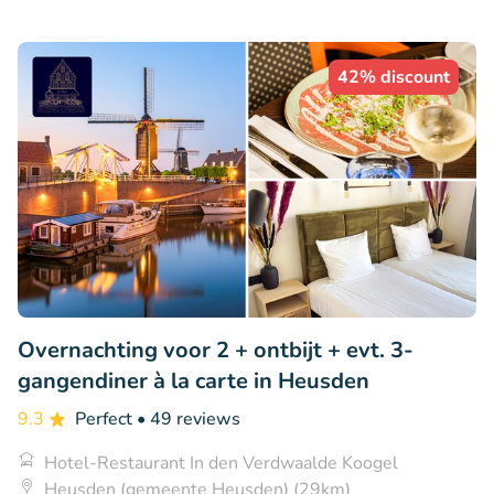
42% discount
Overnachting voor 2 + ontbijt + evt. 3-
gangendiner à la carte in Heusden
9.3
Perfect
• 49 reviews
Hotel-Restaurant In den Verdwaalde Koogel
Heusden (gemeente Heusden) (29km)