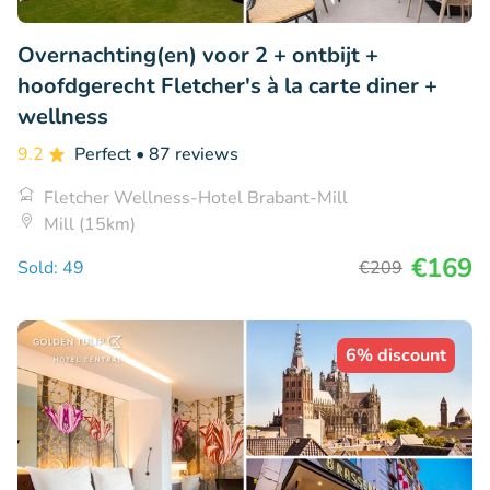
Overnachting(en) voor 2 + ontbijt +
hoofdgerecht Fletcher's à la carte diner +
wellness
9.2
Perfect
• 87 reviews
Fletcher Wellness-Hotel Brabant-Mill
Mill (15km)
€169
Sold: 49
€209
6% discount