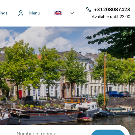
+31208087423
ings
Menu
Available until 23:00
Number of rooms: