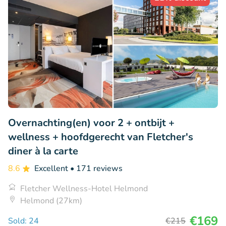
Overnachting(en) voor 2 + ontbijt +
wellness + hoofdgerecht van Fletcher's
diner à la carte
8.6
Excellent
• 171 reviews
Fletcher Wellness-Hotel Helmond
Helmond (27km)
€169
Sold: 24
€215