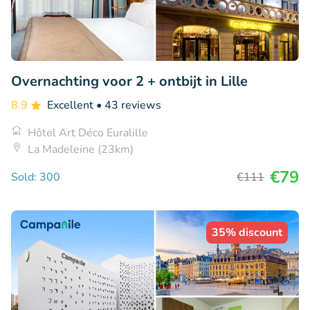
Overnachting voor 2 + ontbijt in Lille
8.9
Excellent
• 43 reviews
Hôtel Art Déco Euralille
La Madeleine (23km)
€79
Sold: 300
€111
35% discount