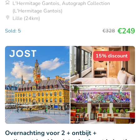
L'Hermitage Gantois, Autograph Collection
(L'Hermitage Gantois)
Lille (24km)
€249
Sold: 5
€328
15% discount
Overnachting voor 2 + ontbijt +