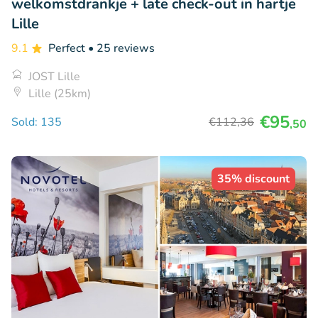
welkomstdrankje + late check-out in hartje
Lille
9.1
Perfect
• 25 reviews
JOST Lille
Lille (25km)
€95
Sold: 135
€112
,36
,50
35% discount