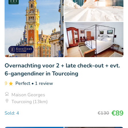
Overnachting voor 2 + late check-out + evt.
6-gangendiner in Tourcoing
9
Perfect
• 1 review
Maison Georges
Tourcoing (13km)
€89
Sold: 4
€130