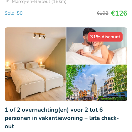
Marcq-en-Barœul (18km)
€126
Sold: 50
€192
31% discount
1 of 2 overnachting(en) voor 2 tot 6
personen in vakantiewoning + late check-
out