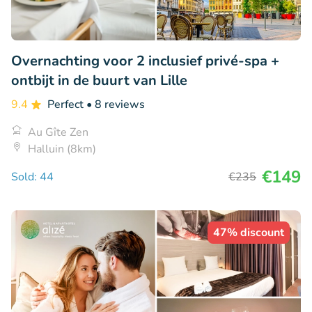
Overnachting voor 2 inclusief privé-spa +
ontbijt in de buurt van Lille
9.4
Perfect
• 8 reviews
Au Gîte Zen
Halluin (8km)
€149
Sold: 44
€235
47% discount