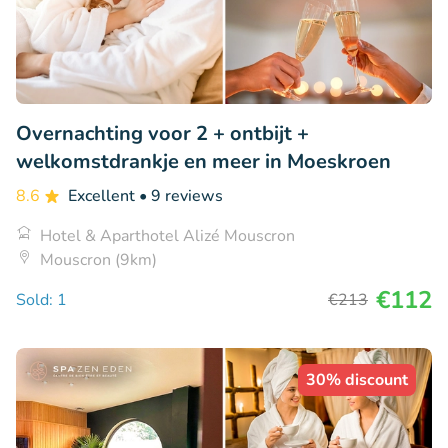
Overnachting voor 2 + ontbijt +
welkomstdrankje en meer in Moeskroen
8.6
Excellent
• 9 reviews
Hotel & Aparthotel Alizé Mouscron
Mouscron (9km)
€112
Sold: 1
€213
30% discount