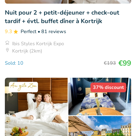
Nuit pour 2 + petit-déjeuner + check-out
tardif + évtl. buffet dîner à Kortrijk
9.3
Perfect
• 81 reviews
Ibis Styles Kortrijk Expo
Kortrijk (2km)
€99
Sold: 10
€193
37% discount