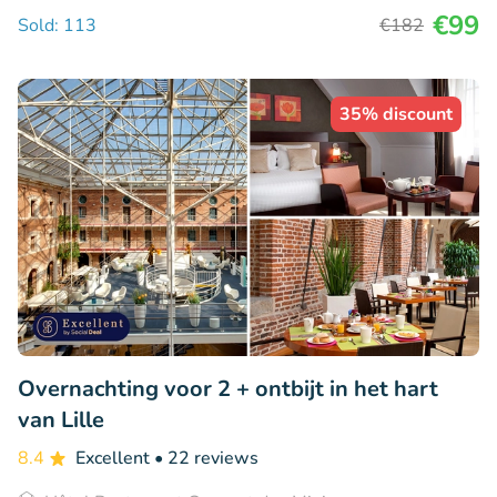
€99
Sold: 113
€182
35% discount
Overnachting voor 2 + ontbijt in het hart
van Lille
8.4
Excellent
• 22 reviews