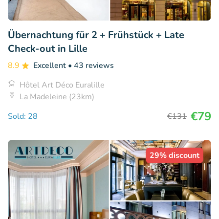
Übernachtung für 2 + Frühstück + Late
Check-out in Lille
8.9
Excellent
• 43 reviews
Hôtel Art Déco Euralille
La Madeleine (23km)
€79
Sold: 28
€131
29% discount