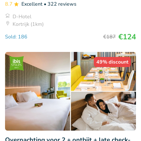
8.7
Excellent
• 322 reviews
D-Hotel
Kortrijk (1km)
€124
Sold: 186
€187
49% discount
Overnachting voor 2 + ontbijt + late check-