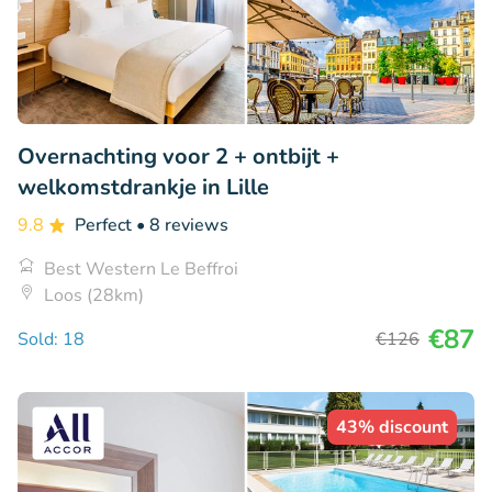
Overnachting voor 2 + ontbijt +
welkomstdrankje in Lille
9.8
Perfect
• 8 reviews
Best Western Le Beffroi
Loos (28km)
€87
Sold: 18
€126
43% discount