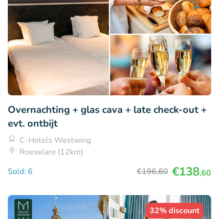
Overnachting + glas cava + late check-out +
evt. ontbijt
C-Hotels Westwing
Roeselare (12km)
€138
Sold: 6
€196
,60
,60
32% discount