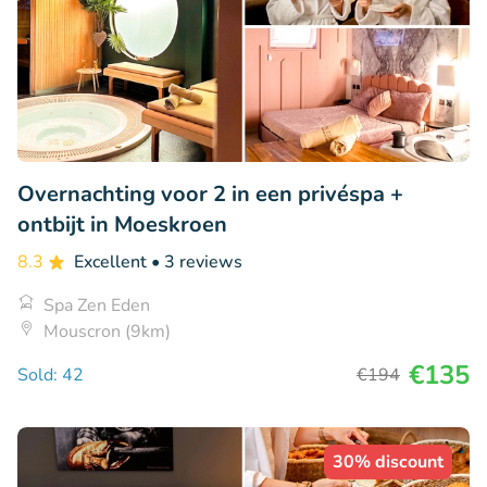
Overnachting voor 2 in een privéspa +
ontbijt in Moeskroen
8.3
Excellent
• 3 reviews
Spa Zen Eden
Mouscron (9km)
€135
Sold: 42
€194
30% discount