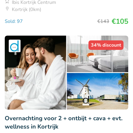
Ibis Kortrijk Centrum
Kortrijk (0km)
€105
Sold: 97
€143
34% discount
Overnachting voor 2 + ontbijt + cava + evt.
wellness in Kortrijk