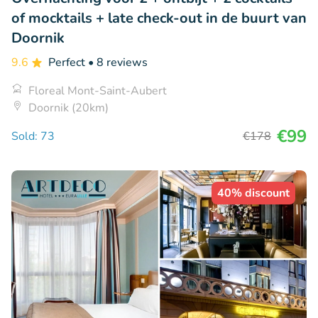
of mocktails + late check-out in de buurt van
Doornik
9.6
Perfect
• 8 reviews
Floreal Mont-Saint-Aubert
Doornik (20km)
€99
Sold: 73
€178
40% discount