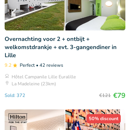
Overnachting voor 2 + ontbijt +
welkomstdrankje + evt. 3-gangendiner in
Lille
9.2
Perfect
• 42 reviews
Hôtel Campanile Lille Euralille
La Madeleine (23km)
€79
Sold: 372
€121
50% discount