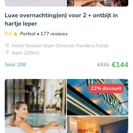
Luxe overnachting(en) voor 2 + ontbijt in
hartje Ieper
9.6
Perfect
• 177 reviews
Hotel Novotel Ieper Centrum Flanders Fields
Ieper (26km)
€144
Sold: 108
€221
22% discount