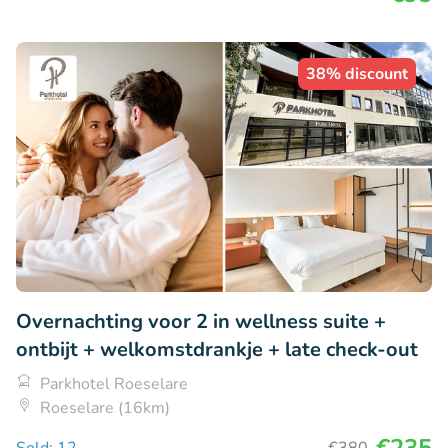
38% discount
Overnachting voor 2 in wellness suite +
ontbijt + welkomstdrankje + late check-out
Parkhotel Roeselare
Roeselare (16km)
€235
Sold: 12
€380