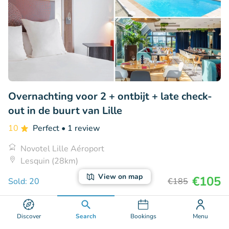
Overnachting voor 2 + ontbijt + late check-
out in de buurt van Lille
10
Perfect
• 1 review
Novotel Lille Aéroport
Lesquin (28km)
View on map
€105
Sold: 20
€185
Discover
Search
Bookings
Menu
35% discount