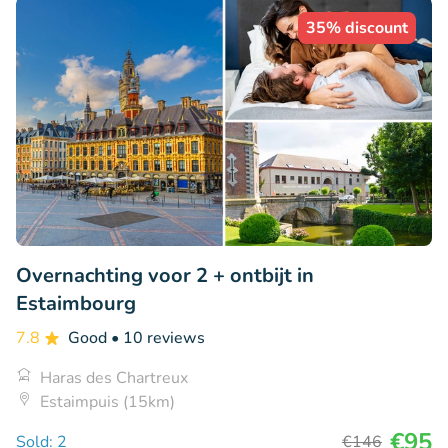
35% discount
Overnachting voor 2 + ontbijt in
Estaimbourg
7.8
Good
• 10 reviews
Haras des Chartreux
Estaimpuis (15km)
€95
Sold: 2
€146