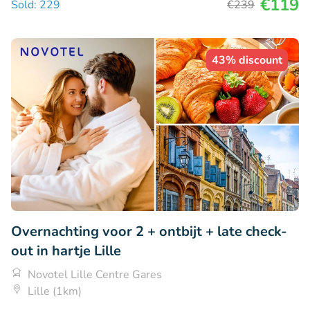
€119
Sold: 229
€239
43% discount
Overnachting voor 2 + ontbijt + late check-
out in hartje Lille
Novotel Lille Centre Gares
Lille (1km)