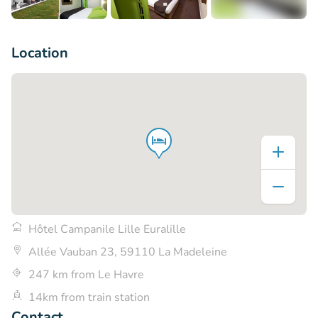
+7
Location
Hôtel Campanile Lille Euralille
Allée Vauban 23, 59110 La Madeleine
247 km from Le Havre
14km from train station
Contact