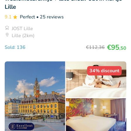
Lille
9.1
Perfect
• 25 reviews
JOST Lille
Lille (2km)
€95
Sold: 136
€112
,36
,50
34% discount