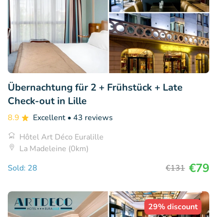
Übernachtung für 2 + Frühstück + Late
Check-out in Lille
8.9
Excellent
• 43 reviews
Hôtel Art Déco Euralille
La Madeleine (0km)
€79
Sold: 28
€131
29% discount