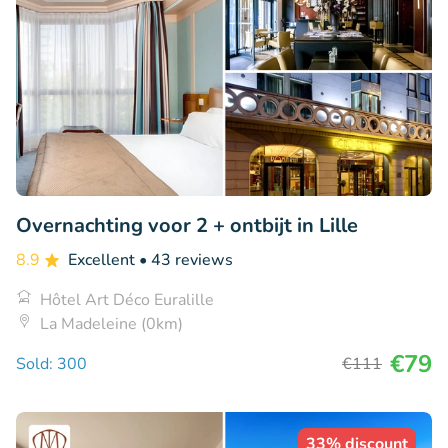
Overnachting voor 2 + ontbijt in Lille
8.9
Excellent
• 43 reviews
Hôtel Art Déco Euralille
La Madeleine (0km)
€79
Sold: 300
€111
33% discount