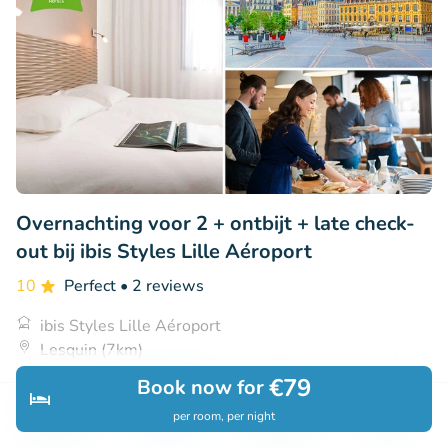
Overnachting voor 2 + ontbijt + late check-
out bij ibis Styles Lille Aéroport
10
Perfect
• 2 reviews
ibis Styles Lille Aéroport
Lesquin (7km)
€79
€89
Book now for
Sold: 78
€137
per room, per night
Discover
Search
Bookings
Menu