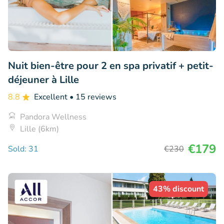
Nuit bien-être pour 2 en spa privatif + petit-
déjeuner à Lille
8.8
Excellent
• 15 reviews
Pandora Wellness
Lille (6km)
€179
Sold: 31
€230
43% discount