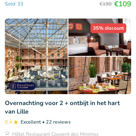
€109
Sold: 33
€190
35% discount
Overnachting voor 2 + ontbijt in het hart
van Lille
8.4
Excellent
• 22 reviews
Hôtel Restaurant Couvent des Minimes