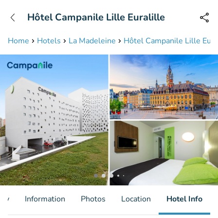
+31208087423
Hôtel Campanile Lille Euralille
Available until 23:00
Home
Hotels
La Madeleine
Hôtel Campanile Lille Eural
ity
Information
Photos
Location
Hotel Info