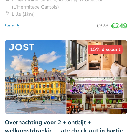
L'Hermitage Gantois, Autograph Collection
(L'Hermitage Gantois)
Lille (1km)
€249
Sold: 5
€328
15% discount
Overnachting voor 2 + ontbijt +
welkomstdrankje + late check-out in hartje