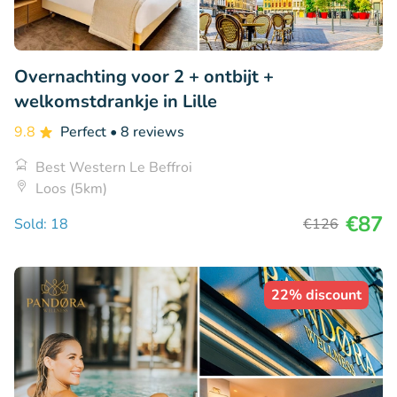
Overnachting voor 2 + ontbijt +
welkomstdrankje in Lille
9.8
Perfect
• 8 reviews
Best Western Le Beffroi
Loos (5km)
€87
Sold: 18
€126
22% discount