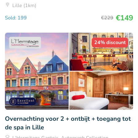
Lille (1km)
€149
Sold: 199
€229
24% discount
Overnachting voor 2 + ontbijt + toegang tot
de spa in Lille