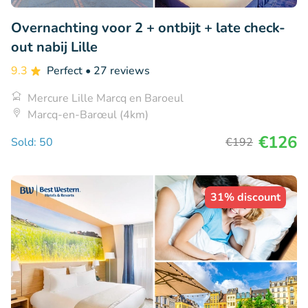
Overnachting voor 2 + ontbijt + late check-
out nabij Lille
9.3
Perfect
• 27 reviews
Mercure Lille Marcq en Baroeul
Marcq-en-Barœul (4km)
€126
Sold: 50
€192
31% discount