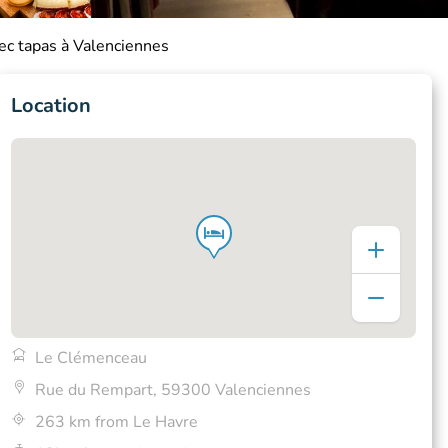
vec tapas à Valenciennes
Location
Le Clémenceau
Rue du Rempart, 59300 Valenciennes
263 km from Le Havre