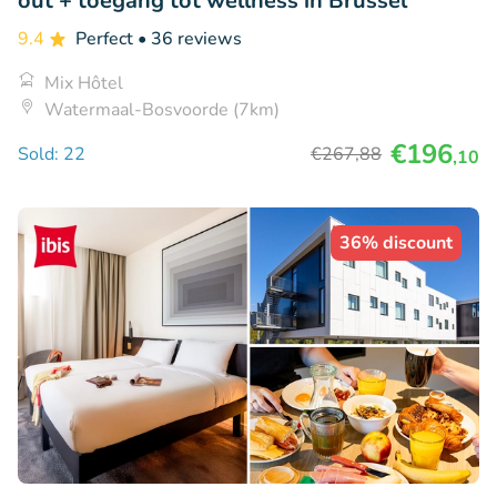
out + toegang tot wellness in Brussel
9.4
Perfect
• 36 reviews
Mix Hôtel
Watermaal-Bosvoorde (7km)
€196
Sold: 22
€267
,88
,10
36% discount