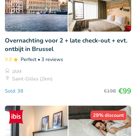
Overnachting voor 2 + late check-out + evt.
ontbijt in Brussel
9.8
Perfect
• 3 reviews
JAM
Saint-Gilles (2km)
€99
Sold: 38
€198
29% discount