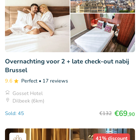
Overnachting voor 2 + late check-out nabij
Brussel
9.6
Perfect
• 17 reviews
Gosset Hotel
Dilbeek (6km)
€69
Sold: 45
€132
,90
41% discount