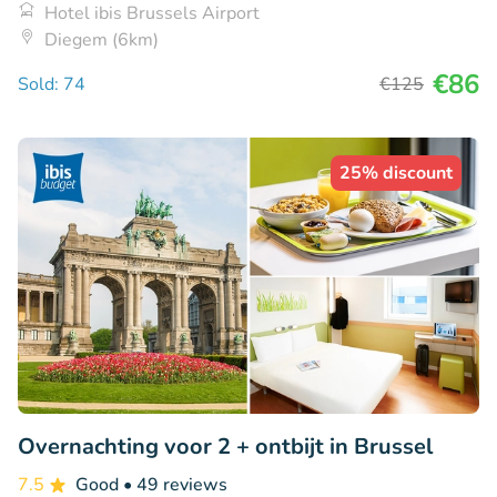
Hotel ibis Brussels Airport
Diegem (6km)
€86
Sold: 74
€125
25% discount
Overnachting voor 2 + ontbijt in Brussel
7.5
Good
• 49 reviews