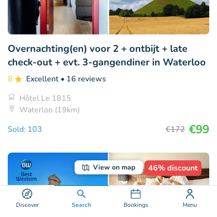
Overnachting(en) voor 2 + ontbijt + late
check-out + evt. 3-gangendiner in Waterloo
8
Excellent
• 16 reviews
Hôtel Le 1815
Waterloo (19km)
€99
Sold: 103
€172
46% discount
View on map
Discover
Search
Bookings
Menu