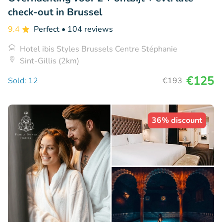
check-out in Brussel
9.4
Perfect
• 104 reviews
Hotel ibis Styles Brussels Centre Stéphanie
Sint-Gillis (2km)
€125
Sold: 12
€193
36% discount