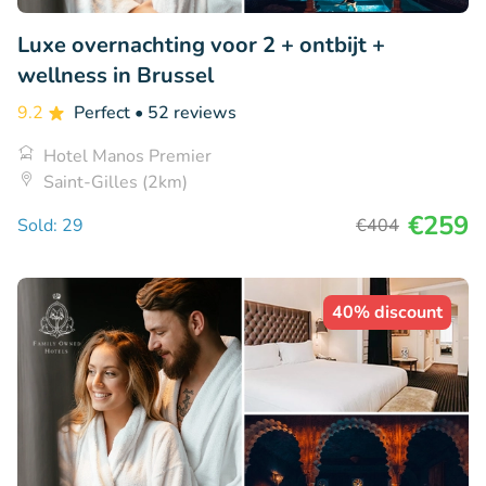
Luxe overnachting voor 2 + ontbijt +
wellness in Brussel
9.2
Perfect
• 52 reviews
Hotel Manos Premier
Saint-Gilles (2km)
€259
Sold: 29
€404
40% discount