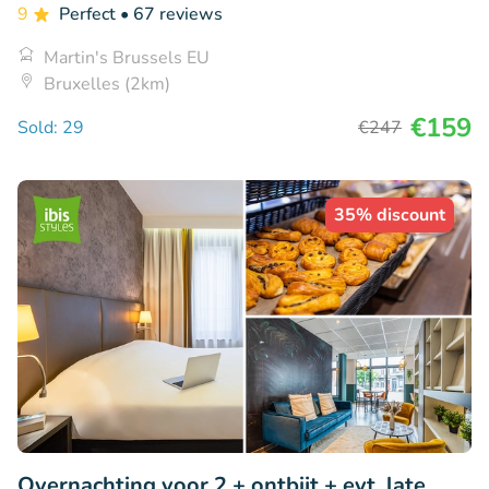
9
Perfect
• 67 reviews
Martin's Brussels EU
Bruxelles (2km)
€159
Sold: 29
€247
35% discount
Overnachting voor 2 + ontbijt + evt. late