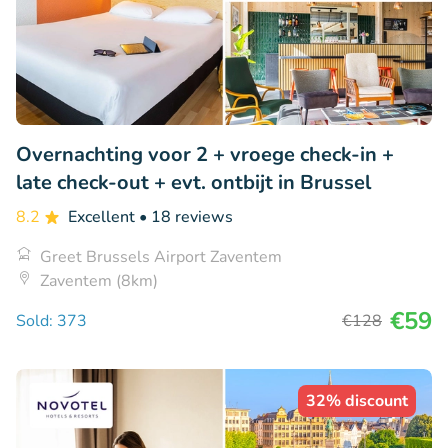
Overnachting voor 2 + vroege check-in +
late check-out + evt. ontbijt in Brussel
8.2
Excellent
• 18 reviews
Greet Brussels Airport Zaventem
Zaventem (8km)
€59
Sold: 373
€128
32% discount