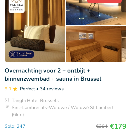
Overnachting voor 2 + ontbijt +
binnenzwembad + sauna in Brussel
9.1
Perfect
• 34 reviews
Tangla Hotel Brussels
Sint-Lambrechts-Woluwe / Woluwé St Lambert
(6km)
€179
Sold: 247
€304