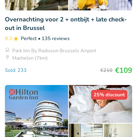
Overnachting voor 2 + ontbijt + late check-
out in Brussel
9.2
Perfect
• 135 reviews
Park Inn By Radisson Brussels Airport
Machelen (7km)
€109
Sold: 233
€210
25% discount