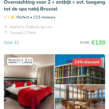
Overnachting voor 2 + ontbijt + evt. toegang
tot de spa nabij Brussel
9.2
Perfect
• 223 reviews
Martin's Château du Lac
Genval (17km)
€139
Sold: 23
€190
24% discount