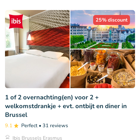
25% discount
1 of 2 overnachting(en) voor 2 +
welkomstdrankje + evt. ontbijt en diner in
Brussel
9.1
Perfect
• 31 reviews
Ibis Brussels Erasmus