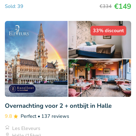
€149
Sold: 39
€334
33% discount
Overnachting voor 2 + ontbijt in Halle
9.8
Perfect
• 137 reviews
Les Eleveurs
Halle (15km)