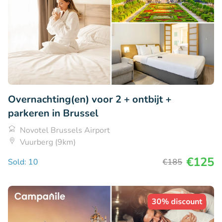
Overnachting(en) voor 2 + ontbijt +
parkeren in Brussel
Novotel Brussels Airport
Vuurberg (9km)
€125
Sold: 10
€185
30% discount