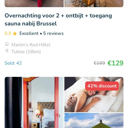
Overnachting voor 2 + ontbijt + toegang
sauna nabij Brussel
8.8
Excellent
• 5 reviews
Martin's Red Hôtel
Tubize (18km)
€129
Sold: 42
€169
42% discount