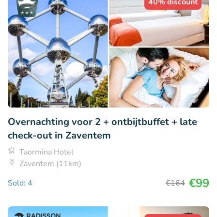
40% discount
Overnachting voor 2 + ontbijtbuffet + late
check-out in Zaventem
Taormina Hotel
Zaventem (11km)
€99
Sold: 4
€164