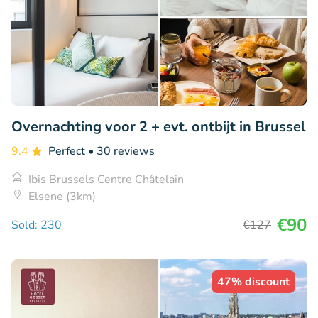
Overnachting voor 2 + evt. ontbijt in Brussel
9.4
Perfect
• 30 reviews
Ibis Brussels Centre Châtelain
Elsene (3km)
€90
Sold: 230
€127
47% discount