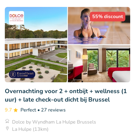
55% discount
Overnachting voor 2 + ontbijt + wellness (1
uur) + late check-out dicht bij Brussel
9.7
Perfect
• 27 reviews
Dolce by Wyndham La Hulpe Brussels
La Hulpe (13km)