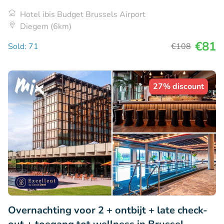
Hotel ibis Budget Brussels Airport
Diegem (6km)
€81
Sold: 71
€108
27% discount
Overnachting voor 2 + ontbijt + late check-