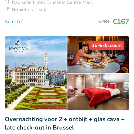
Radisson Hotel Brussels Centre Midi
Bruxelles (1km)
€167
Sold: 52
€281
36% discount
Overnachting voor 2 + ontbijt + glas cava +
late check-out in Brussel