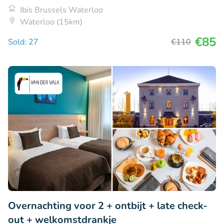
Ibis Brussels Waterloo
Waterloo (15km)
€85
Sold: 27
€110
Overnachting voor 2 + ontbijt + late check-
out + welkomstdrankje