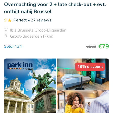
Overnachting voor 2 + late check-out + evt.
ontbijt nabij Brussel
9
Perfect
• 27 reviews
Ibis Brussels Groot-Bijgaarden
Groot-Bijgaarden (7km)
€79
Sold: 434
€123
48% discount