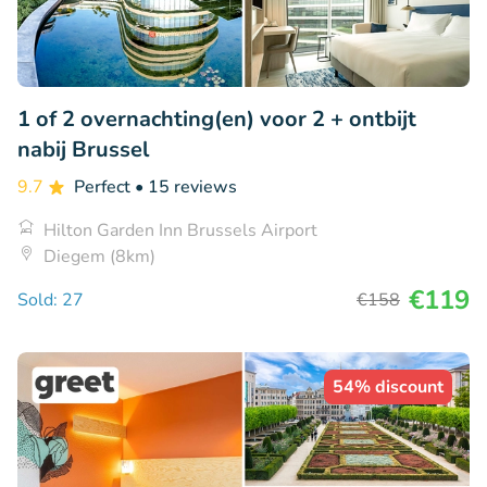
1 of 2 overnachting(en) voor 2 + ontbijt
nabij Brussel
9.7
Perfect
• 15 reviews
Hilton Garden Inn Brussels Airport
Diegem (8km)
€119
Sold: 27
€158
54% discount