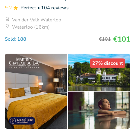
9.2
Perfect
• 104 reviews
Van der Valk Waterloo
Waterloo (16km)
€101
Sold: 188
€101
27% discount