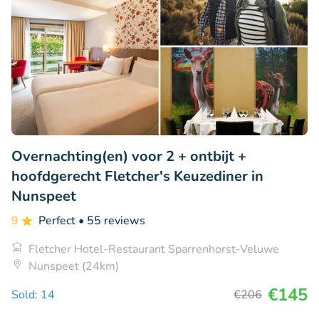
Overnachting(en) voor 2 + ontbijt +
hoofdgerecht Fletcher's Keuzediner in
Nunspeet
9
Perfect
• 55 reviews
Fletcher Hotel-Restaurant Sparrenhorst-Veluwe
Nunspeet (24km)
€145
Sold: 14
€206