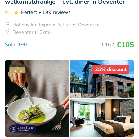
welkomstdrankje + evt. diner in Deventer
9.1
Perfect
• 199 reviews
Holiday Inn Express & Suites Deventer
Deventer (10km)
€105
Sold: 190
€162
25% discount