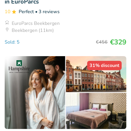
in EuroParcs
10
Perfect
• 3 reviews
EuroParcs Beekbergen
Beekbergen (11km)
€329
Sold: 5
€456
31% discount