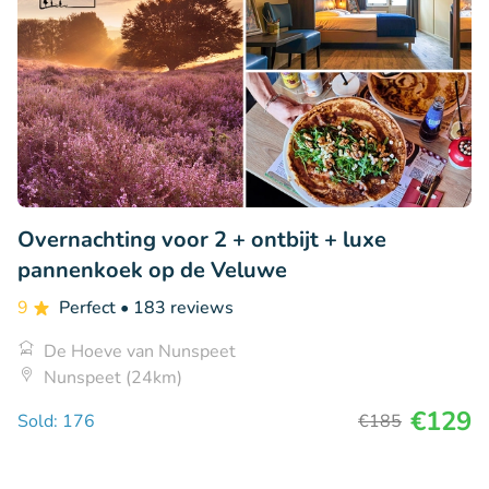
Overnachting voor 2 + ontbijt + luxe
pannenkoek op de Veluwe
9
Perfect
• 183 reviews
De Hoeve van Nunspeet
Nunspeet (24km)
€129
Sold: 176
€185