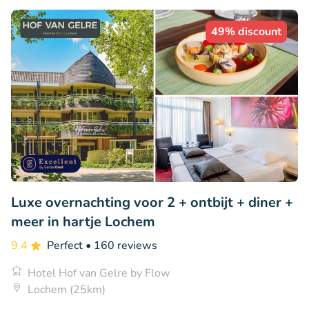
49% discount
Luxe overnachting voor 2 + ontbijt + diner +
meer in hartje Lochem
9.4
Perfect
• 160 reviews
Hotel Hof van Gelre by Flow
Lochem (25km)