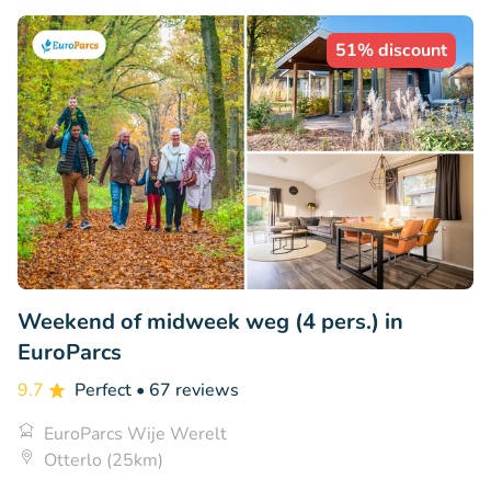
51% discount
Weekend of midweek weg (4 pers.) in
EuroParcs
9.7
Perfect
• 67 reviews
EuroParcs Wije Werelt
Otterlo (25km)