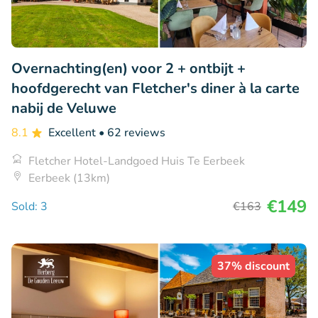
Overnachting(en) voor 2 + ontbijt +
hoofdgerecht van Fletcher's diner à la carte
nabij de Veluwe
8.1
Excellent
• 62 reviews
Fletcher Hotel-Landgoed Huis Te Eerbeek
Eerbeek (13km)
€149
Sold: 3
€163
37% discount