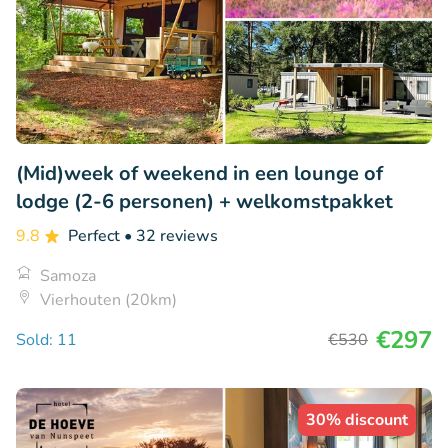
(Mid)week of weekend in een lounge of
lodge (2-6 personen) + welkomstpakket
9.8
Perfect
• 32 reviews
Samoza
Vierhouten (20km)
€297
Sold: 11
€530
30% discount