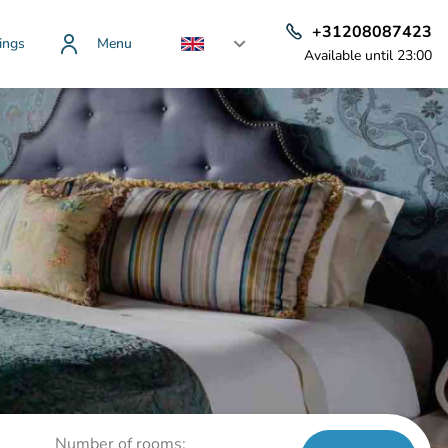
+31208087423
ings
Menu
Available until 23:00
Number of rooms: