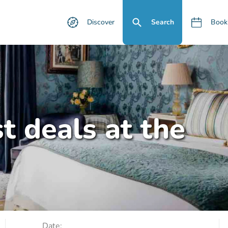
Discover
Search
Book
t deals at the
Date: