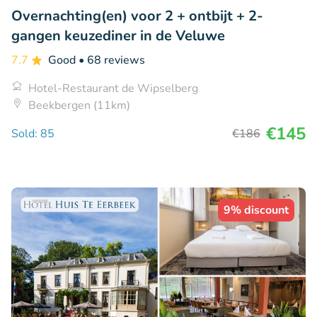
Overnachting(en) voor 2 + ontbijt + 2-
gangen keuzediner in de Veluwe
7.7
Good
• 68 reviews
Hotel-Restaurant de Wipselberg
Beekbergen (11km)
€145
Sold: 85
€186
9% discount