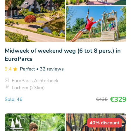
Midweek of weekend weg (6 tot 8 pers.) in
EuroParcs
9.4
Perfect
• 32 reviews
EuroParcs Achterhoek
Lochem (23km)
€329
Sold: 46
€435
40% discount