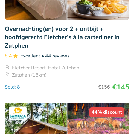
Overnachting(en) voor 2 + ontbijt +
hoofdgerecht Fletcher's à la cartediner in
Zutphen
8.4
Excellent
• 44 reviews
Fletcher Resort-Hotel Zutphen
Zutphen (15km)
€145
Sold: 8
€156
44% discount