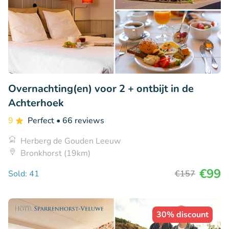
Overnachting(en) voor 2 + ontbijt in de
Achterhoek
9
Perfect
• 66 reviews
Herberg de Gouden Leeuw
Bronkhorst (19km)
€99
Sold: 41
€157
30% discount