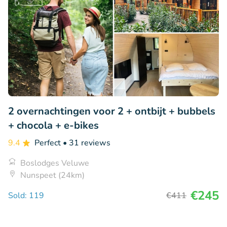
2 overnachtingen voor 2 + ontbijt + bubbels
+ chocola + e-bikes
9.4
Perfect
• 31 reviews
Boslodges Veluwe
Nunspeet (24km)
€245
Sold: 119
€411