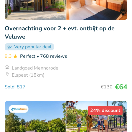
Overnachting voor 2 + evt. ontbijt op de
Veluwe
Very popular deal
9.3
Perfect
• 768 reviews
Landgoed Mennorode
Elspeet (18km)
€64
Sold: 817
€130
24% discount