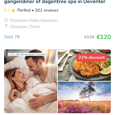
gangendiner of dagentree spa in Deventer
9.1
Perfect
• 302 reviews
Postillion Hotel Deventer
Deventer (7km)
€120
Sold: 78
€120
22% discount