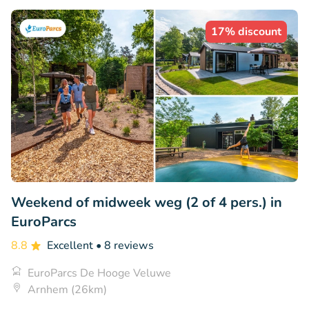
17% discount
Weekend of midweek weg (2 of 4 pers.) in
EuroParcs
8.8
Excellent
• 8 reviews
EuroParcs De Hooge Veluwe
Arnhem (26km)