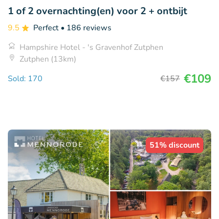
1 of 2 overnachting(en) voor 2 + ontbijt
9.5
Perfect
• 186 reviews
Hampshire Hotel - 's Gravenhof Zutphen
Zutphen (13km)
€109
Sold: 170
€157
51% discount