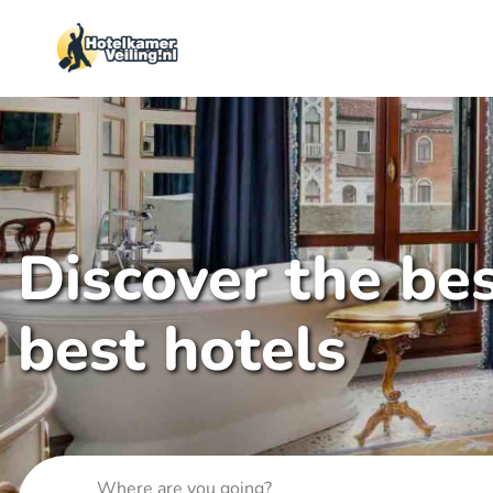
Discover the bes
best hotels
Where are you going?