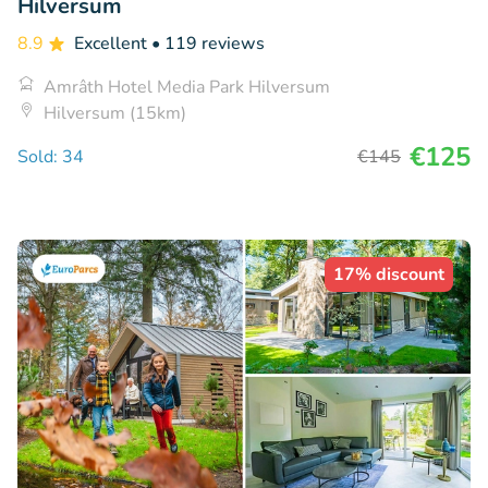
Hilversum
8.9
Excellent
• 119 reviews
Amrâth Hotel Media Park Hilversum
Hilversum (15km)
€125
Sold: 34
€145
17% discount