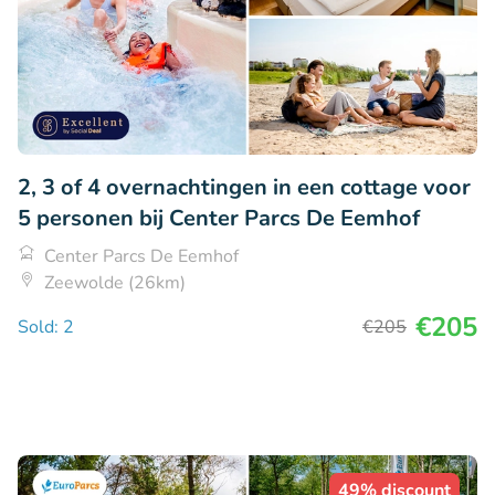
2, 3 of 4 overnachtingen in een cottage voor
5 personen bij Center Parcs De Eemhof
Center Parcs De Eemhof
Zeewolde (26km)
€205
Sold: 2
€205
49% discount