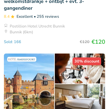
welkomstdrankje + ontbijt + evt. 3-
gangendiner
8.4
Excellent
• 255 reviews
Postillion Hotel Utrecht Bunnik
Bunnik (6km)
€120
Sold: 166
€120
30% discount