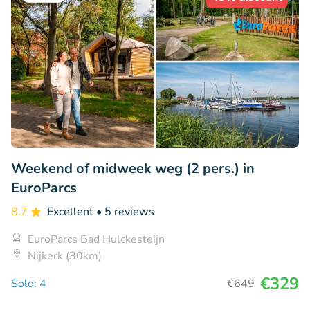
Weekend of midweek weg (2 pers.) in
EuroParcs
8.7
Excellent
• 5 reviews
EuroParcs Bad Hulckesteijn
Nijkerk (30km)
€329
Sold: 4
€649