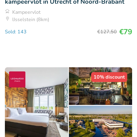
kampeervlot in Utrecht of Noord-Brabant
Kampeervlot
IJsselstein (8km)
€79
Sold: 143
€127
,50
10% discount