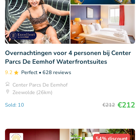
Overnachtingen voor 4 personen bij Center
Parcs De Eemhof Waterfrontsuites
9.2
Perfect
• 628 reviews
Center Parcs De Eemhof
Zeewolde (26km)
€212
Sold: 10
€212
54% discount