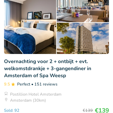
Overnachting voor 2 + ontbijt + evt.
welkomstdrankje + 3-gangendiner in
Amsterdam of Spa Weesp
9.5
Perfect
• 151 reviews
Postillion Hotel Amsterdam
Amsterdam (30km)
€139
Sold: 92
€139