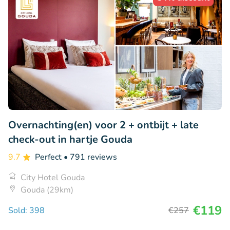
Overnachting(en) voor 2 + ontbijt + late
check-out in hartje Gouda
9.7
Perfect
• 791 reviews
City Hotel Gouda
Gouda (29km)
€119
Sold: 398
€257