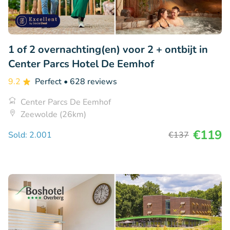
1 of 2 overnachting(en) voor 2 + ontbijt in
Center Parcs Hotel De Eemhof
9.2
Perfect
• 628 reviews
Center Parcs De Eemhof
Zeewolde (26km)
€119
Sold: 2.001
€137