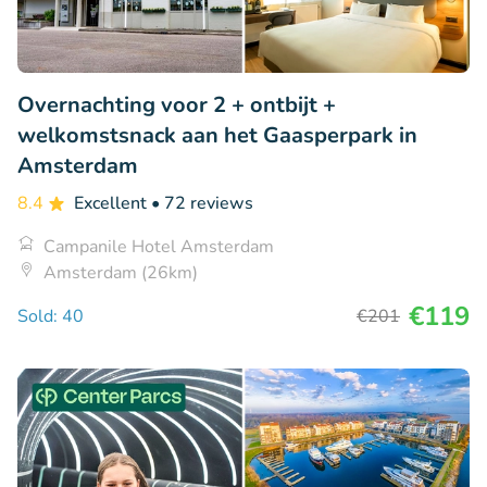
Overnachting voor 2 + ontbijt +
welkomstsnack aan het Gaasperpark in
Amsterdam
8.4
Excellent
• 72 reviews
Campanile Hotel Amsterdam
Amsterdam (26km)
€119
Sold: 40
€201