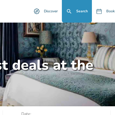
Discover
Search
Book
t deals at the
Date: