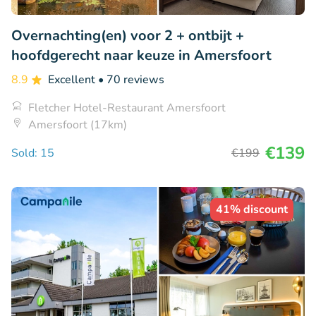
Overnachting(en) voor 2 + ontbijt +
hoofdgerecht naar keuze in Amersfoort
8.9
Excellent
• 70 reviews
Fletcher Hotel-Restaurant Amersfoort
Amersfoort (17km)
€139
Sold: 15
€199
41% discount