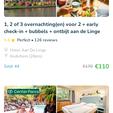
1, 2 of 3 overnachting(en) voor 2 + early
check-in + bubbels + ontbijt aan de Linge
9.8
Perfect
• 126 reviews
Hotel Aan De Linge
Kedichem (26km)
€110
Sold: 44
€170