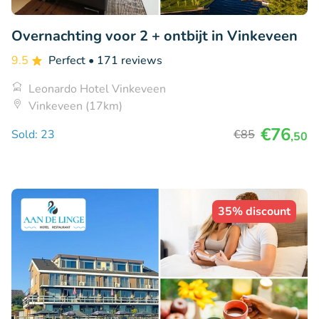
Overnachting voor 2 + ontbijt in Vinkeveen
9.5
Perfect
• 171 reviews
Leonardo Hotel Vinkeveen
Vinkeveen (17km)
€76
Sold: 23
€85
,50
35% discount