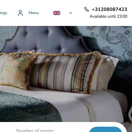
+31208087423
ings
Menu
Available until 23:00
Number of rooms: