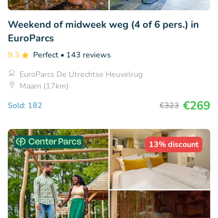
Weekend of midweek weg (4 of 6 pers.) in
EuroParcs
9.3
Perfect
• 143 reviews
EuroParcs De Utrechtse Heuvelrug
Maarn (17km)
€269
Sold: 182
€323
13% discount