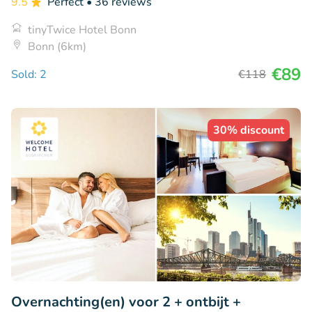
9.5
Perfect
• 36 reviews
tinyTwice Hotel Bonn
Bonn (6km)
€89
Sold: 2
€118
30% discount
Overnachting(en) voor 2 + ontbijt +