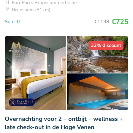
EuroParcs Brunssummerheide
Brunssum (81km)
€725
Sold: 0
€1198
32% discount
Overnachting voor 2 + ontbijt + wellness +
late check-out in de Hoge Venen