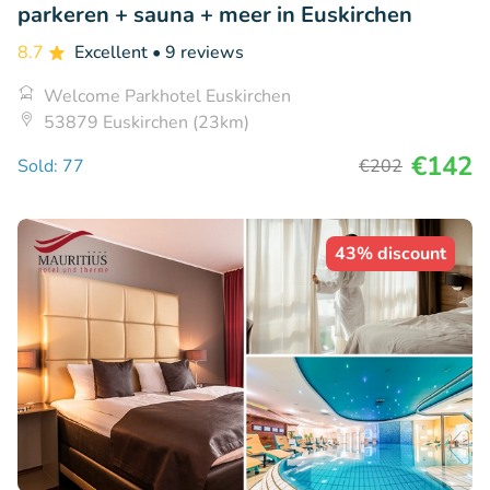
parkeren + sauna + meer in Euskirchen
8.7
Excellent
• 9 reviews
Welcome Parkhotel Euskirchen
53879 Euskirchen (23km)
€142
Sold: 77
€202
43% discount