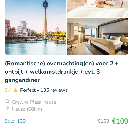
(Romantische) overnachting(en) voor 2 +
ontbijt + welkomstdrankje + evt. 3-
gangendiner
9.4
Perfect
• 135 reviews
Crowne Plaza Neuss
Neuss (58km)
€109
Sold: 139
€160