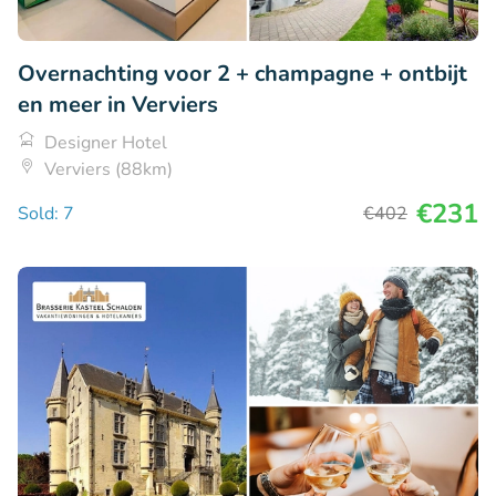
Overnachting voor 2 + champagne + ontbijt
en meer in Verviers
Designer Hotel
Verviers (88km)
€231
Sold: 7
€402