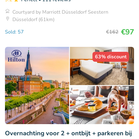
Courtyard by Marriott Düsseldorf Seestern
Düsseldorf (61km)
€97
Sold: 57
€162
63% discount
Overnachting voor 2 + ontbijt + parkeren bij