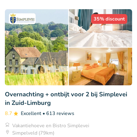
35% discount
Overnachting + ontbijt voor 2 bij Simplevei
in Zuid-Limburg
8.7
Excellent
• 613 reviews
Vakantiehoeve en Bistro Simplevei
Simpelveld (79km)