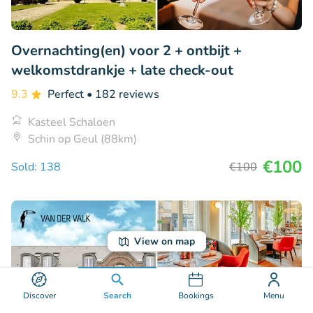
Overnachting(en) voor 2 + ontbijt +
welkomstdrankje + late check-out
9.3
Perfect
• 182 reviews
Kasteel Schaloen
Schin op Geul (88km)
€100
Sold: 138
€100
View on map
Discover
Search
Bookings
Menu