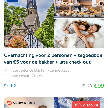
Overnachting voor 2 personen + tegoedbon
van €5 voor de bakker + late check out
Hotel Silonce Bilstein-Lennestadt
Lennestadt (76km)
€99
Sold: 2
€140
35% discount