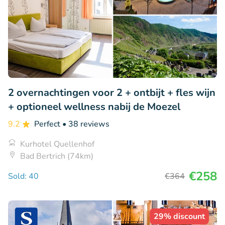
2 overnachtingen voor 2 + ontbijt + fles wijn
+ optioneel wellness nabij de Moezel
9.2
Perfect
• 38 reviews
Kurhotel Quellenhof
Bad Bertrich (74km)
€258
Sold: 40
€364
29% discount