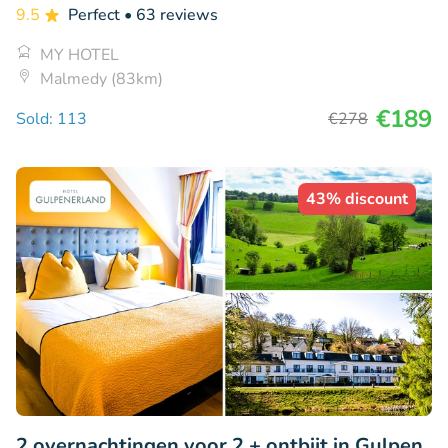
9.5
Perfect
• 63 reviews
MY HOTEL
Malmedy (83km)
€189
Sold: 113
€278
43% discount
2 overnachtingen voor 2 + ontbijt in Gulpen