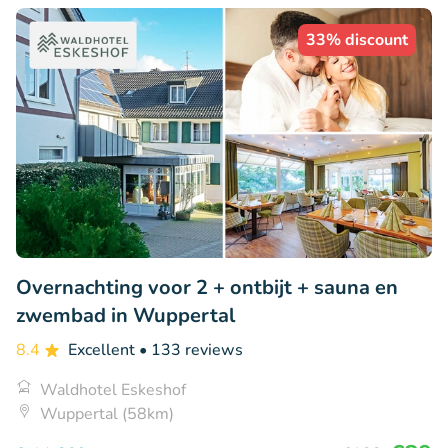
33% discount
Overnachting voor 2 + ontbijt + sauna en
zwembad in Wuppertal
8.4
Excellent
• 133 reviews
Waldhotel Eskeshof
Wuppertal (58km)