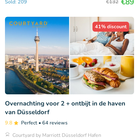
€89
Sold: 209
€132
41% discount
Overnachting voor 2 + ontbijt in de haven
van Düsseldorf
9.8
Perfect
• 64 reviews
Courtyard by Marriott Düsseldorf Hafen