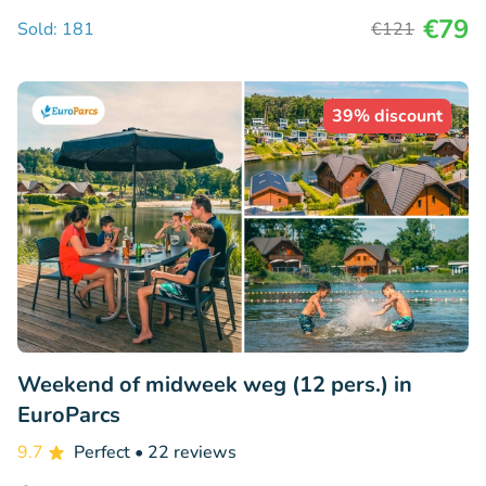
€79
Sold: 181
€121
39% discount
Weekend of midweek weg (12 pers.) in
EuroParcs
9.7
Perfect
• 22 reviews