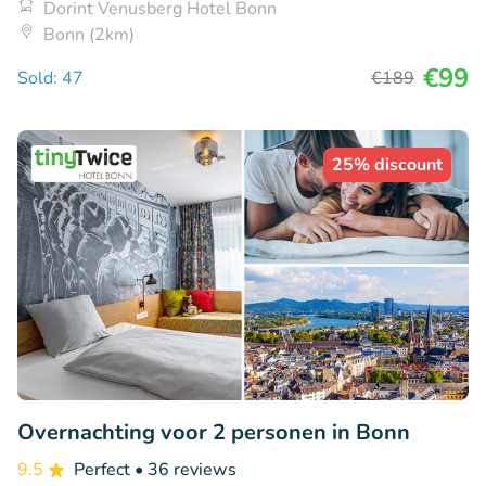
Dorint Venusberg Hotel Bonn
Bonn (2km)
€99
Sold: 47
€189
25% discount
Overnachting voor 2 personen in Bonn
9.5
Perfect
• 36 reviews