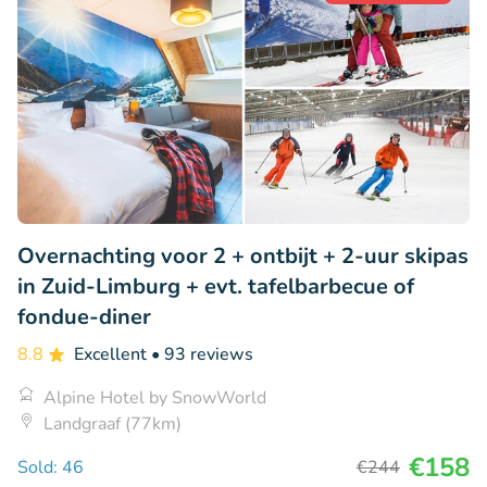
Overnachting voor 2 + ontbijt + 2-uur skipas
in Zuid-Limburg + evt. tafelbarbecue of
fondue-diner
8.8
Excellent
• 93 reviews
Alpine Hotel by SnowWorld
Landgraaf (77km)
€158
Sold: 46
€244