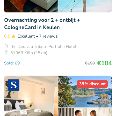
Overnachting voor 2 + ontbijt +
CologneCard in Keulen
8.5
Excellent
• 7 reviews
the Deutz, a Tribute Portfolio Hotel
51063 Köln (25km)
€104
Sold: 69
€199
39% discount