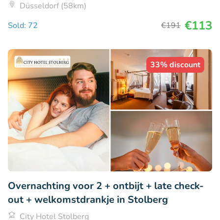
Düsseldorf (58km)
€113
Sold: 72
€191
33% discount
Overnachting voor 2 + ontbijt + late check-
out + welkomstdrankje in Stolberg
City Hotel Stolberg