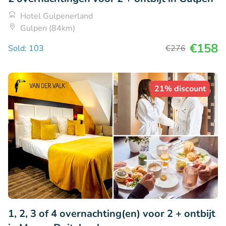
Hotel Gulpenerland
Gulpen (84km)
€158
Sold: 103
€276
21% discount
1, 2, 3 of 4 overnachting(en) voor 2 + ontbijt