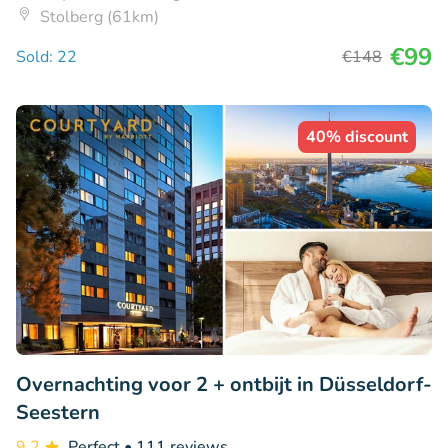
Stolberg (61km)
€99
Sold: 22
€148
40% discount
Overnachting voor 2 + ontbijt in Düsseldorf-
Seestern
9.2
Perfect
• 111 reviews