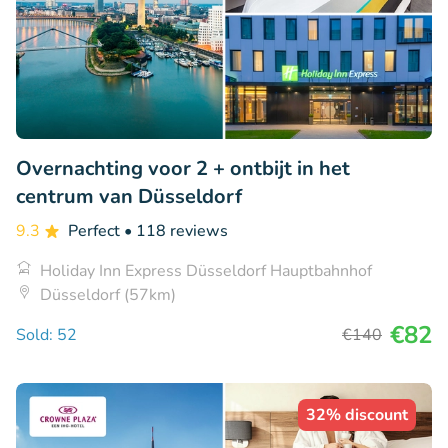
Overnachting voor 2 + ontbijt in het
centrum van Düsseldorf
9.3
Perfect
• 118 reviews
Holiday Inn Express Düsseldorf Hauptbahnhof
Düsseldorf (57km)
€82
Sold: 52
€140
32% discount