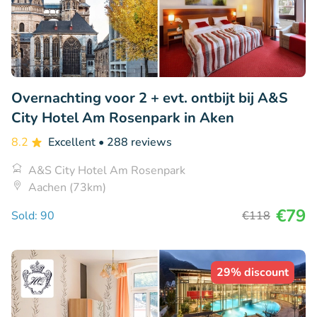
Overnachting voor 2 + evt. ontbijt bij A&S
City Hotel Am Rosenpark in Aken
8.2
Excellent
• 288 reviews
A&S City Hotel Am Rosenpark
Aachen (73km)
€79
Sold: 90
€118
29% discount