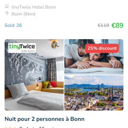
tinyTwice Hotel Bonn
Bonn (6km)
€89
Sold: 26
€119
25% discount
Nuit pour 2 personnes à Bonn