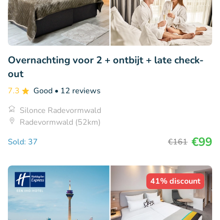
Overnachting voor 2 + ontbijt + late check-
out
7.3
Good
• 12 reviews
Silonce Radevormwald
Radevormwald (52km)
€99
Sold: 37
€161
41% discount