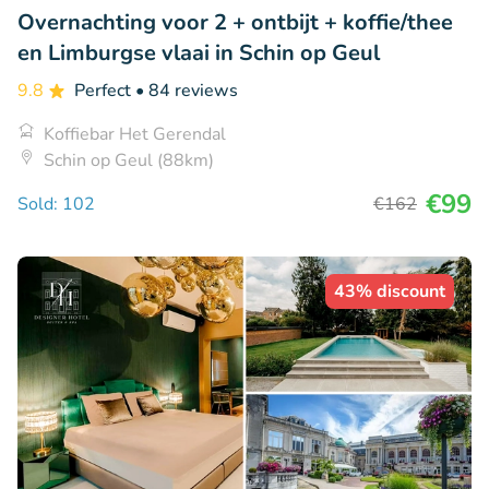
Overnachting voor 2 + ontbijt + koffie/thee
en Limburgse vlaai in Schin op Geul
9.8
Perfect
• 84 reviews
Koffiebar Het Gerendal
Schin op Geul (88km)
€99
Sold: 102
€162
43% discount