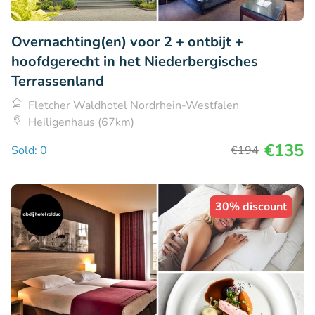
Overnachting(en) voor 2 + ontbijt +
hoofdgerecht in het Niederbergisches
Terrassenland
Fletcher Waldhotel Nordrhein-Westfalen
Heiligenhaus (67km)
€135
Sold: 0
€194
30% discount