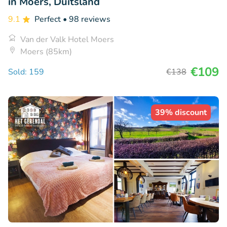
in Moers, Duitsland
9.1
Perfect
• 98 reviews
Van der Valk Hotel Moers
Moers (85km)
€109
Sold: 159
€138
39% discount