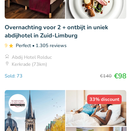
Overnachting voor 2 + ontbijt in uniek
abdijhotel in Zuid-Limburg
9
Perfect
• 1.305 reviews
Abdij Hotel Rolduc
Kerkrade (73km)
€98
Sold: 73
€140
33% discount