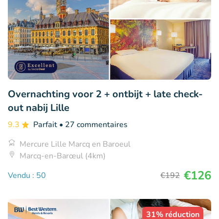
Overnachting voor 2 + ontbijt + late check-
out nabij Lille
9.3
Parfait
• 27 commentaires
Mercure Lille Marcq en Baroeul
Marcq-en-Barœul (4km)
€126
Vendu : 50
€192
31% réduction