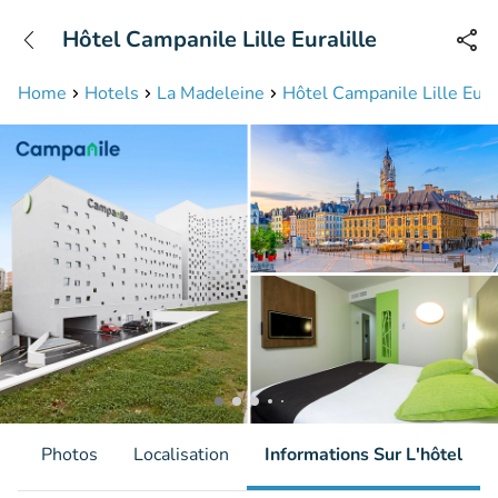
+31208087423
Hôtel Campanile Lille Euralille
Disponible jusqu'à 23:00 heures
Home
Hotels
La Madeleine
Hôtel Campanile Lille Eural
s
Photos
Localisation
Informations Sur L'hôtel