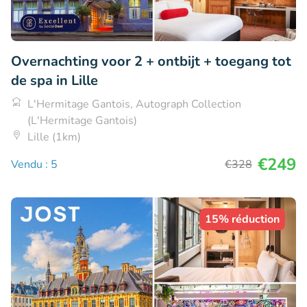
Overnachting voor 2 + ontbijt + toegang tot
de spa in Lille
L'Hermitage Gantois, Autograph Collection
(L'Hermitage Gantois)
Lille (1km)
€249
Vendu : 5
€328
15% réduction