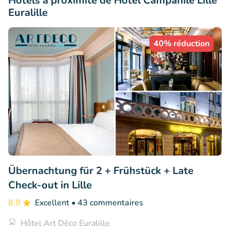
Hôtels à proximité de Hôtel Campanile Lille
Euralille
40% réduction
Übernachtung für 2 + Frühstück + Late
Check-out in Lille
8.9
Excellent
• 43 commentaires
Hôtel Art Déco Euralille