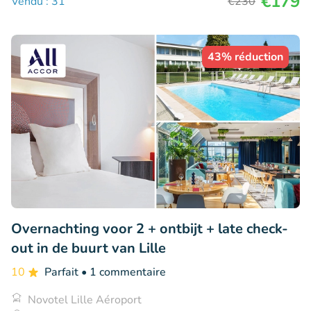
€179
Vendu : 31
€230
43% réduction
Overnachting voor 2 + ontbijt + late check-
out in de buurt van Lille
10
Parfait
• 1 commentaire
Novotel Lille Aéroport