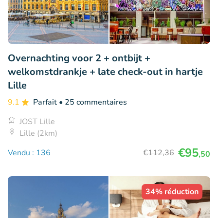
Overnachting voor 2 + ontbijt +
welkomstdrankje + late check-out in hartje
Lille
9.1
Parfait
• 25 commentaires
JOST Lille
Lille (2km)
€95
Vendu : 136
€112
,36
,50
34% réduction