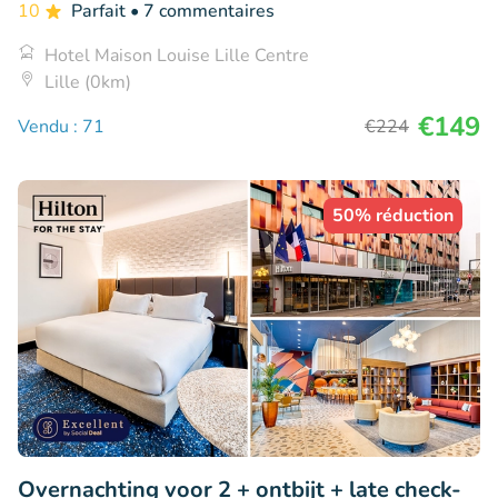
10
Parfait
• 7 commentaires
Hotel Maison Louise Lille Centre
Lille (0km)
€149
Vendu : 71
€224
50% réduction
Overnachting voor 2 + ontbijt + late check-