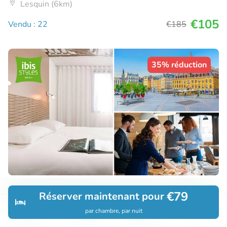
Lesquin (6km)
€105
Vendu : 22
€185
35% réduction
Overnachting voor 2 + ontbijt + late check-
€79
Réserver maintenant pour
out bij ibis Styles Lille Aéroport
par chambre, par nuit
Découvrir
Rechercher
Réservations
Menu
10
Parfait
• 2 commentaires