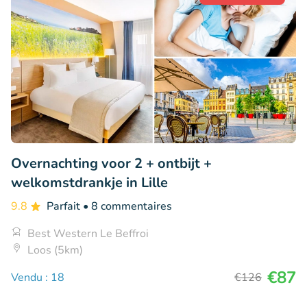
Overnachting voor 2 + ontbijt +
welkomstdrankje in Lille
9.8
Parfait
• 8 commentaires
Best Western Le Beffroi
Loos (5km)
€87
Vendu : 18
€126