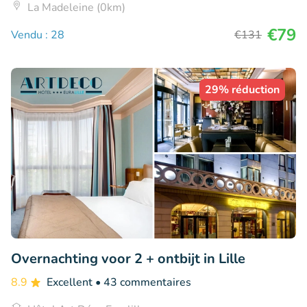
La Madeleine (0km)
€79
Vendu : 28
€131
29% réduction
Overnachting voor 2 + ontbijt in Lille
8.9
Excellent
• 43 commentaires