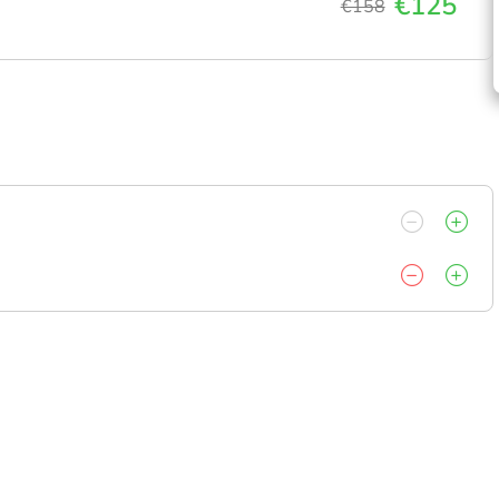
€125
€158