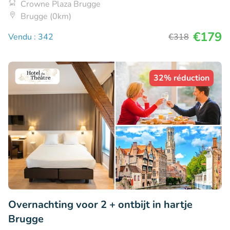
Crowne Plaza Brugge
Brugge (0km)
€179
Vendu : 342
€318
32% réduction
Overnachting voor 2 + ontbijt in hartje
Brugge