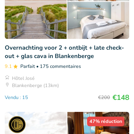
Overnachting voor 2 + ontbijt + late check-
out + glas cava in Blankenberge
9.1
Parfait
• 175 commentaires
Hôtel José
Blankenberge (13km)
€148
Vendu : 15
€200
47% réduction