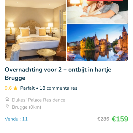
Overnachting voor 2 + ontbijt in hartje
Brugge
9.6
Parfait
• 18 commentaires
Dukes' Palace Residence
Brugge (0km)
€159
Vendu : 11
€286