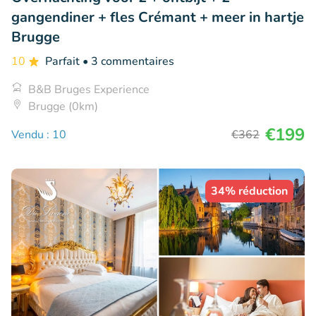
gangendiner + fles Crémant + meer in hartje
Brugge
10
Parfait
• 3 commentaires
B&B Bruges Experience
Brugge (0km)
€199
Vendu : 10
€362
34% réduction