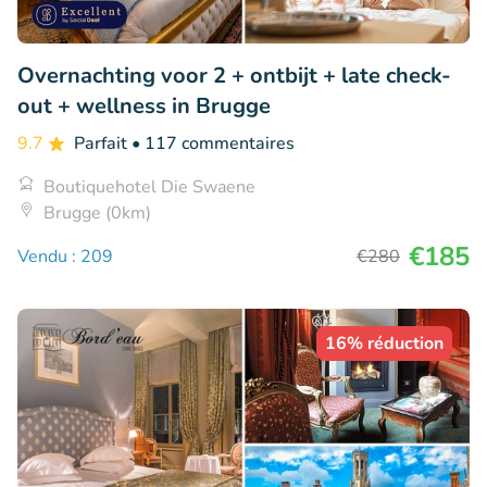
Overnachting voor 2 + ontbijt + late check-
out + wellness in Brugge
9.7
Parfait
• 117 commentaires
Boutiquehotel Die Swaene
Brugge (0km)
€185
Vendu : 209
€280
16% réduction