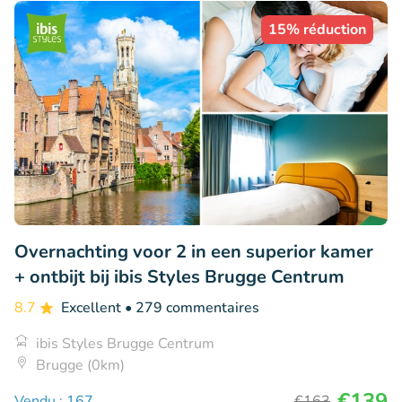
15% réduction
Overnachting voor 2 in een superior kamer
+ ontbijt bij ibis Styles Brugge Centrum
8.7
Excellent
• 279 commentaires
ibis Styles Brugge Centrum
Brugge (0km)
€139
Vendu : 167
€163