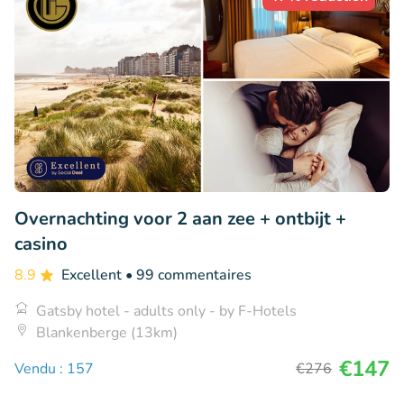
Overnachting voor 2 aan zee + ontbijt +
casino
8.9
Excellent
• 99 commentaires
Gatsby hotel - adults only - by F-Hotels
Blankenberge (13km)
€147
Vendu : 157
€276