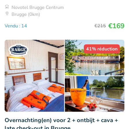
Novotel Brugge Centrum
Brugge (0km)
€169
Vendu : 14
€215
41% réduction
Overnachting(en) voor 2 + ontbijt + cava +
late check-out in Brugge