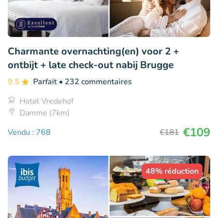
Charmante overnachting(en) voor 2 +
ontbijt + late check-out nabij Brugge
9.5
Parfait
• 232 commentaires
Hotel Vredehof
Damme (7km)
€109
Vendu : 768
€181
48% réduction