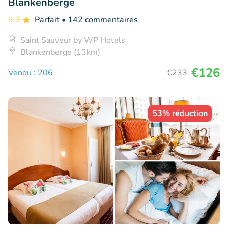
Blankenberge
9.3
Parfait
• 142 commentaires
Saint Sauveur by WP Hotels
Blankenberge (13km)
€126
Vendu : 206
€233
53% réduction