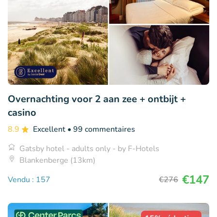
Overnachting voor 2 aan zee + ontbijt +
casino
8.9
Excellent
• 99 commentaires
Gatsby hotel - adults only - by F-Hotels
Blankenberge (13km)
€147
Vendu : 157
€276