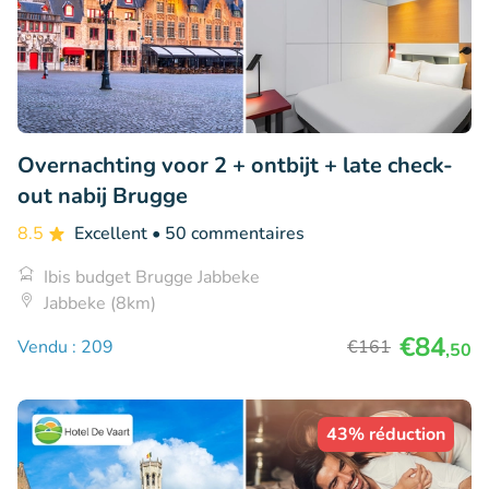
Overnachting voor 2 + ontbijt + late check-
out nabij Brugge
8.5
Excellent
• 50 commentaires
Ibis budget Brugge Jabbeke
Jabbeke (8km)
€84
Vendu : 209
€161
,50
43% réduction