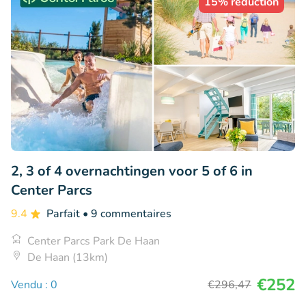
15% réduction
2, 3 of 4 overnachtingen voor 5 of 6 in
Center Parcs
9.4
Parfait
• 9 commentaires
Center Parcs Park De Haan
De Haan (13km)
€252
Vendu : 0
€296
,47