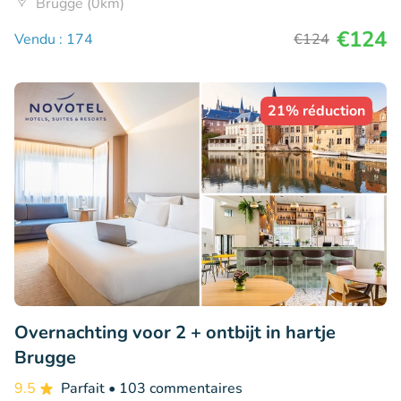
Brugge (0km)
€124
Vendu : 174
€124
21% réduction
Overnachting voor 2 + ontbijt in hartje
Brugge
9.5
Parfait
• 103 commentaires