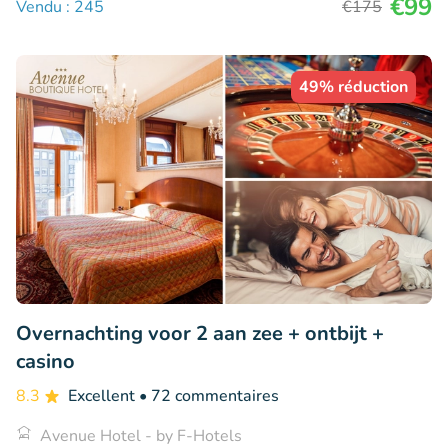
€99
Vendu : 245
€175
49% réduction
Overnachting voor 2 aan zee + ontbijt +
casino
8.3
Excellent
• 72 commentaires
Avenue Hotel - by F-Hotels