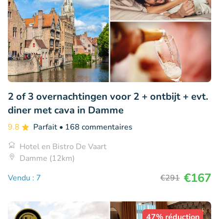
2 of 3 overnachtingen voor 2 + ontbijt + evt.
diner met cava in Damme
9.8
Parfait
• 168 commentaires
Hotel en Bistro De Vaart
Damme (12km)
€167
Vendu : 7
€291
47% réduction