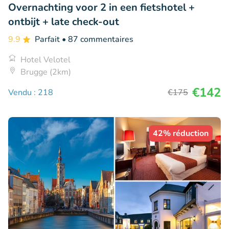
Overnachting voor 2 in een fietshotel +
ontbijt + late check-out
9.9
Parfait
• 87 commentaires
Hotel Velotel
Brugge (2km)
€142
Vendu : 218
€175
42% réduction