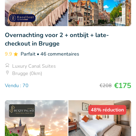
Overnachting voor 2 + ontbijt + late-
checkout in Brugge
9.9
Parfait
• 46 commentaires
Luxury Canal Suites
Brugge (0km)
€175
Vendu : 70
€208
48% réduction