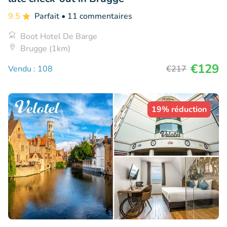
9.5
Parfait
• 11 commentaires
Boot Hotel De Barge
Brugge (1km)
€129
Vendu : 108
€217
19% réduction