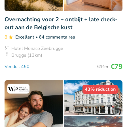
Overnachting voor 2 + ontbijt + late check-
out aan de Belgische kust
8
Excellent
• 64 commentaires
Hotel Monaco Zeebrugge
Brugge (13km)
€79
Vendu : 450
€115
43% réduction