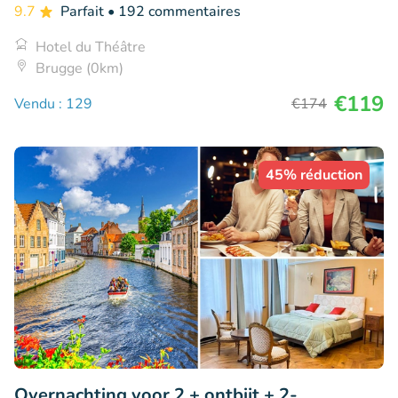
9.7
Parfait
• 192 commentaires
Hotel du Théâtre
Brugge (0km)
€119
Vendu : 129
€174
45% réduction
Overnachting voor 2 + ontbijt + 2-