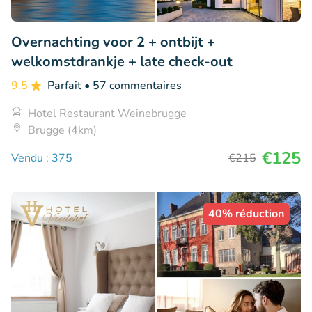
Overnachting voor 2 + ontbijt +
welkomstdrankje + late check-out
9.5
Parfait
• 57 commentaires
Hotel Restaurant Weinebrugge
Brugge (4km)
€125
Vendu : 375
€215
40% réduction