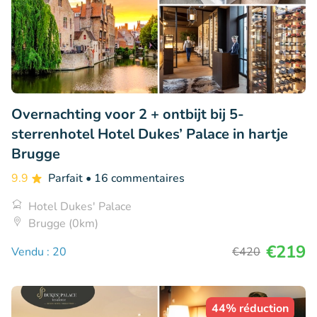
Overnachting voor 2 + ontbijt bij 5-
sterrenhotel Hotel Dukes’ Palace in hartje
Brugge
9.9
Parfait
• 16 commentaires
Hotel Dukes' Palace
Brugge (0km)
€219
Vendu : 20
€420
44% réduction