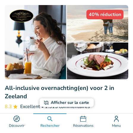
40% réduction
All-inclusive overnachting(en) voor 2 in
Zeeland
Afficher sur la carte
8.3
Excellent
• 1.513 commentaires
De Elderschans
Aardenburg (15km)
Découvrir
Rechercher
Réservations
Menu