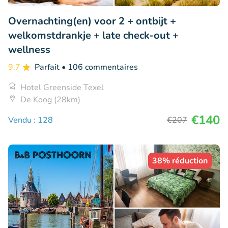
Overnachting(en) voor 2 + ontbijt +
welkomstdrankje + late check-out +
wellness
9.7
Parfait
• 106 commentaires
Hotel Greenside Texel
De Koog (28km)
€140
Vendu : 128
€207
38% réduction