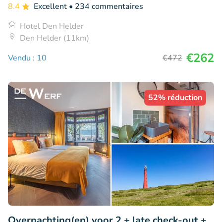
8.4
Excellent
• 234 commentaires
Hotel Den Helder
Den Helder (11km)
€262
Vendu : 10
€472
52% réduction
Overnachting(en) voor 2 + late check-out +