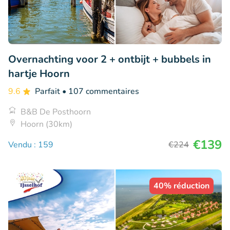
Overnachting voor 2 + ontbijt + bubbels in
hartje Hoorn
9.6
Parfait
• 107 commentaires
B&B De Posthoorn
Hoorn (30km)
€139
Vendu : 159
€224
40% réduction