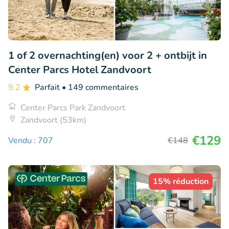
1 of 2 overnachting(en) voor 2 + ontbijt in
Center Parcs Hotel Zandvoort
9.2
Parfait
• 149 commentaires
Center Parcs Park Zandvoort
Zandvoort (53km)
€129
Vendu : 707
€148
15% réduction