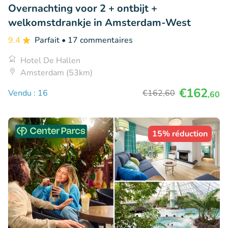
Overnachting voor 2 + ontbijt +
welkomstdrankje in Amsterdam-West
9.4
Parfait
• 17 commentaires
Hotel De Hallen
Amsterdam (53km)
€162
Vendu : 16
€162
,60
,60
15% réduction