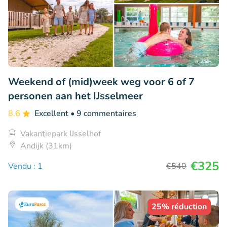
Weekend of (mid)week weg voor 6 of 7
personen aan het IJsselmeer
8.6
Excellent
• 9 commentaires
Vakantiepark IJsselhof
Andijk (31km)
€325
Vendu : 1
€540
25% réduction