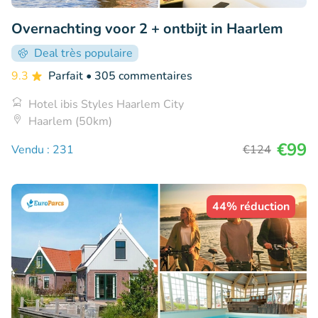
Overnachting voor 2 + ontbijt in Haarlem
Deal très populaire
9.3
Parfait
• 305 commentaires
Hotel ibis Styles Haarlem City
Haarlem (50km)
€99
Vendu : 231
€124
44% réduction