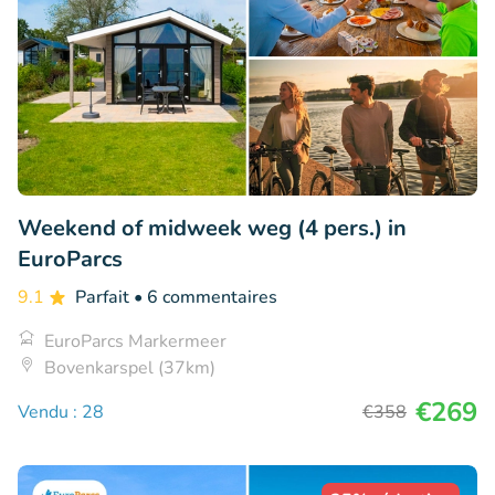
Weekend of midweek weg (4 pers.) in
EuroParcs
9.1
Parfait
• 6 commentaires
EuroParcs Markermeer
Bovenkarspel (37km)
€269
Vendu : 28
€358