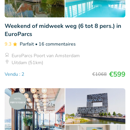
Weekend of midweek weg (6 tot 8 pers.) in
EuroParcs
9.3
Parfait
• 16 commentaires
EuroParcs Poort van Amsterdam
Uitdam (51km)
€599
Vendu : 2
€1068