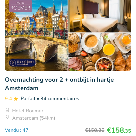
Overnachting voor 2 + ontbijt in hartje
Amsterdam
9.4
Parfait
• 34 commentaires
Hotel Roemer
Amsterdam (54km)
€158
Vendu : 47
€158
,35
,35