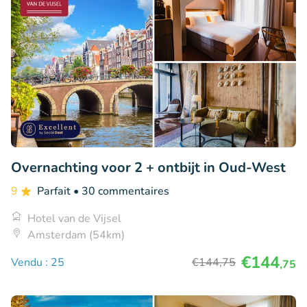
Overnachting voor 2 + ontbijt in Oud-West
9
Parfait
• 30 commentaires
Hotel van de Vijsel
Amsterdam (54km)
€144
Vendu : 25
€144
,75
,75