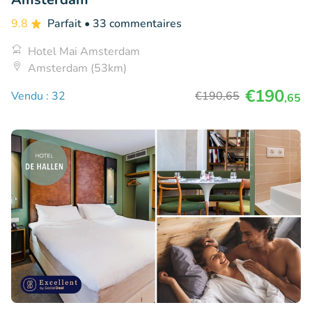
9.8
Parfait
• 33 commentaires
Hotel Mai Amsterdam
Amsterdam (53km)
€190
Vendu : 32
€190
,65
,65