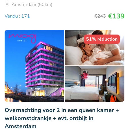
Amsterdam (50km)
€139
Vendu : 171
€243
51% réduction
Overnachting voor 2 in een queen kamer +
welkomstdrankje + evt. ontbijt in
Amsterdam