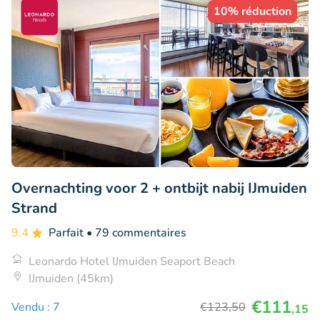
10% réduction
Overnachting voor 2 + ontbijt nabij IJmuiden
Strand
9.4
Parfait
• 79 commentaires
Leonardo Hotel IJmuiden Seaport Beach
IJmuiden (45km)
€111
Vendu : 7
€123
,50
,15