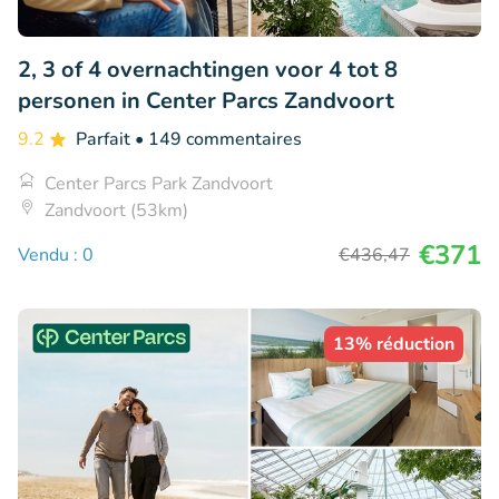
2, 3 of 4 overnachtingen voor 4 tot 8
personen in Center Parcs Zandvoort
9.2
Parfait
• 149 commentaires
Center Parcs Park Zandvoort
Zandvoort (53km)
€371
Vendu : 0
€436
,47
13% réduction