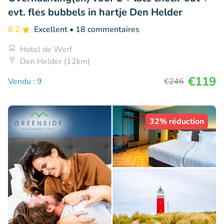
evt. fles bubbels in hartje Den Helder
8.2
Excellent
• 18 commentaires
Hotel de Werf
Den Helder (12km)
€119
Vendu : 9
€246
32% réduction