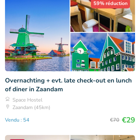
59% réduction
Overnachting + evt. late check-out en lunch
of diner in Zaandam
Space Hostel
Zaandam (45km)
€29
Vendu : 54
€70