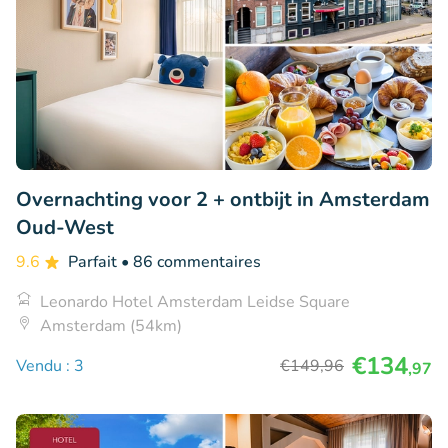
Overnachting voor 2 + ontbijt in Amsterdam
Oud-West
9.6
Parfait
• 86 commentaires
Leonardo Hotel Amsterdam Leidse Square
Amsterdam (54km)
€134
Vendu : 3
€149
,96
,97