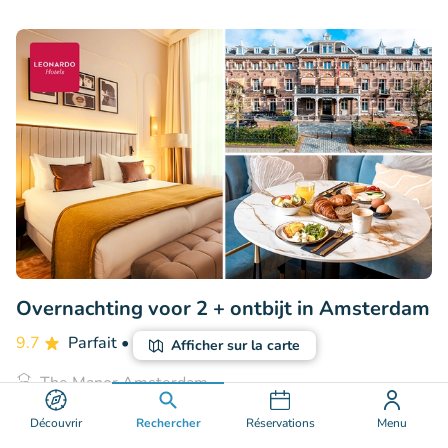
Overnachting voor 2 + ontbijt in Amsterdam
9.7
Parfait
• 201 commentaires
Afficher sur la carte
The Manor Amsterdam
Amsterdam (55km)
Découvrir
Rechercher
Réservations
Menu
€148
Vendu : 4
€148
,59