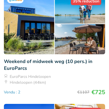
35% réduction
Weekend of midweek weg (10 pers.) in
EuroParcs
EuroParcs Hindeloopen
Hindeloopen (44km)
€725
Vendu : 2
€1107