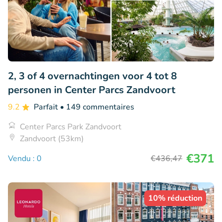
2, 3 of 4 overnachtingen voor 4 tot 8
personen in Center Parcs Zandvoort
9.2
Parfait
• 149 commentaires
Center Parcs Park Zandvoort
Zandvoort (53km)
€371
Vendu : 0
€436
,47
10% réduction