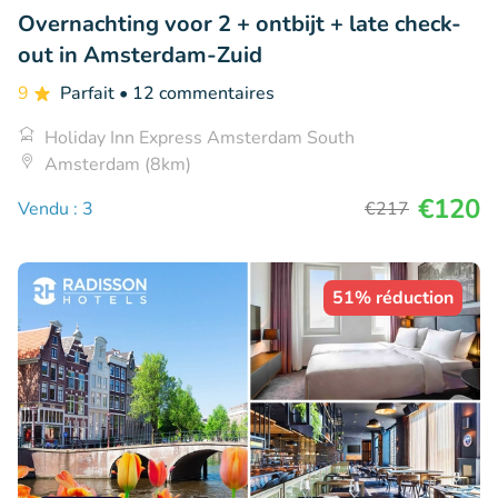
Overnachting voor 2 + ontbijt + late check-
out in Amsterdam-Zuid
9
Parfait
• 12 commentaires
Holiday Inn Express Amsterdam South
Amsterdam (8km)
€120
Vendu : 3
€217
51% réduction