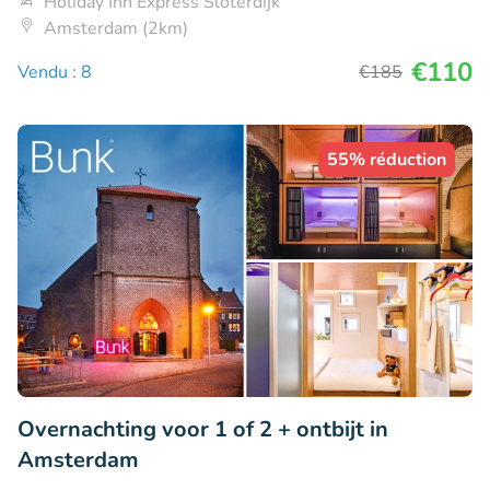
Holiday Inn Express Sloterdijk
Amsterdam (2km)
€110
Vendu : 8
€185
55% réduction
Overnachting voor 1 of 2 + ontbijt in
Amsterdam