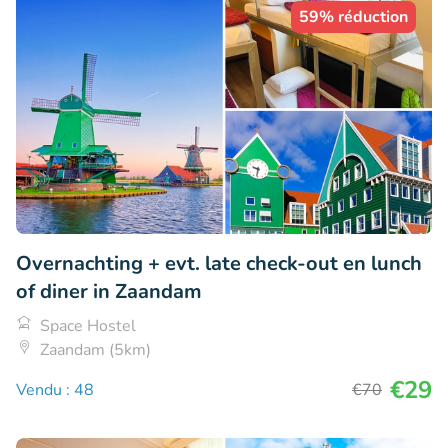
59% réduction
Overnachting + evt. late check-out en lunch
of diner in Zaandam
Space Hostel
Zaandam (5km)
€29
Vendu : 48
€70