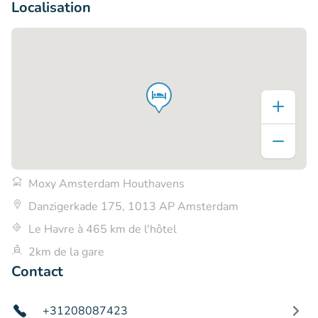
Localisation
Moxy Amsterdam Houthavens
Danzigerkade 175, 1013 AP Amsterdam
Le Havre à 465 km de l'hôtel
2km de la gare
Contact
+31208087423