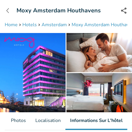
+31208087423
Moxy Amsterdam Houthavens
Disponible jusqu'à 23:00 heures
Home
Hotels
Amsterdam
Moxy Amsterdam Houthave
s
Photos
Localisation
Informations Sur L'hôtel