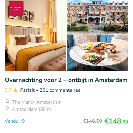
Overnachting voor 2 + ontbijt in Amsterdam
9.7
Parfait
• 201 commentaires
The Manor Amsterdam
Amsterdam (5km)
€148
Vendu : 9
€148
,59
,59