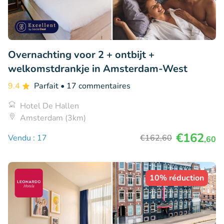
Overnachting voor 2 + ontbijt +
welkomstdrankje in Amsterdam-West
9.4
Parfait
• 17 commentaires
Hotel De Hallen
Amsterdam (3km)
€162
Vendu : 17
€162
,60
,60
10% réduction