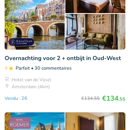
Overnachting voor 2 + ontbijt in Oud-West
9
Parfait
• 30 commentaires
Hotel van de Vijsel
Amsterdam (4km)
€134
Vendu : 26
€134
,55
,55