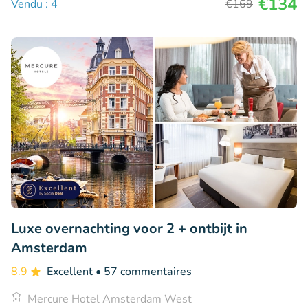
€134
Vendu : 4
€169
Luxe overnachting voor 2 + ontbijt in
Amsterdam
8.9
Excellent
• 57 commentaires
Mercure Hotel Amsterdam West