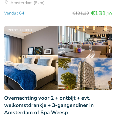
Amsterdam (8km)
€131
Vendu : 64
€131
,10
,10
Overnachting voor 2 + ontbijt + evt.
welkomstdrankje + 3-gangendiner in
Amsterdam of Spa Weesp