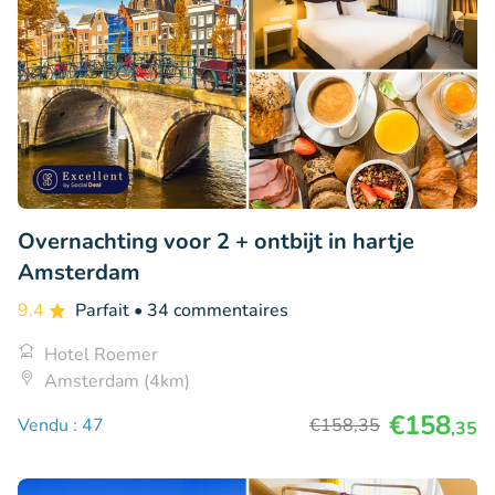
Overnachting voor 2 + ontbijt in hartje
Amsterdam
9.4
Parfait
• 34 commentaires
Hotel Roemer
Amsterdam (4km)
€158
Vendu : 47
€158
,35
,35