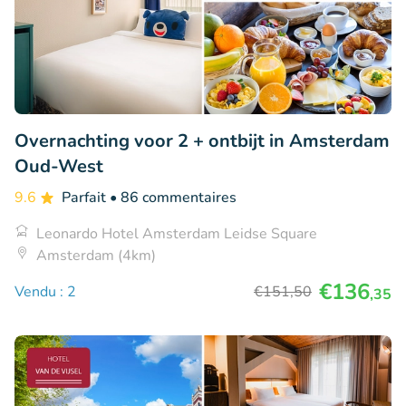
Overnachting voor 2 + ontbijt in Amsterdam
Oud-West
9.6
Parfait
• 86 commentaires
Leonardo Hotel Amsterdam Leidse Square
Amsterdam (4km)
€136
Vendu : 2
€151
,50
,35