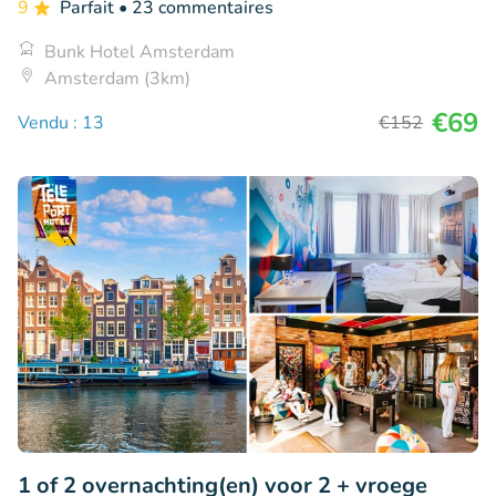
9
Parfait
• 23 commentaires
Bunk Hotel Amsterdam
Amsterdam (3km)
€69
Vendu : 13
€152
1 of 2 overnachting(en) voor 2 + vroege