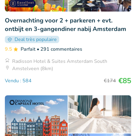
Overnachting voor 2 + parkeren + evt.
ontbijt en 3-gangendiner nabij Amsterdam
Deal très populaire
9.5
Parfait
• 291 commentaires
Radisson Hotel & Suites Amsterdam South
Amstelveen (8km)
€85
Vendu : 584
€174