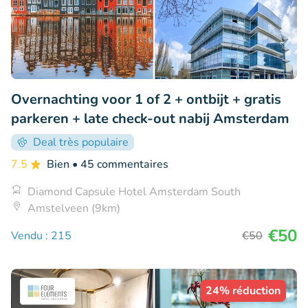
Overnachting voor 1 of 2 + ontbijt + gratis
parkeren + late check-out nabij Amsterdam
Deal très populaire
7.5
Bien
• 45 commentaires
Diamond Capsule Hotel Amsterdam South
Amstelveen (9km)
€50
Vendu : 215
€50
24% réduction