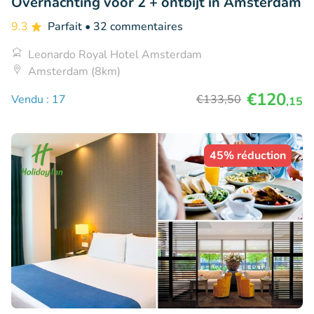
Overnachting voor 2 + ontbijt in Amsterdam
9.3
Parfait
• 32 commentaires
Leonardo Royal Hotel Amsterdam
Amsterdam (8km)
€120
Vendu : 17
€133
,50
,15
45% réduction