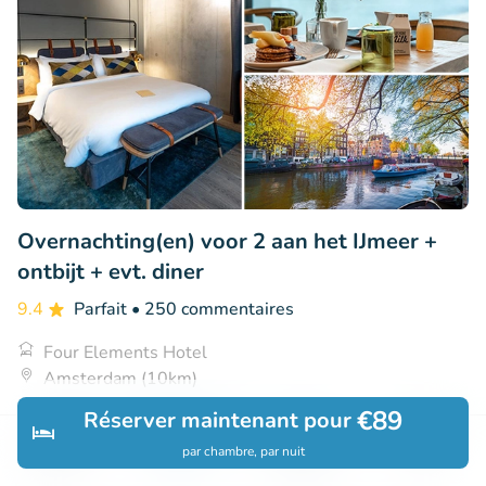
Overnachting(en) voor 2 aan het IJmeer +
ontbijt + evt. diner
9.4
Parfait
• 250 commentaires
Four Elements Hotel
Amsterdam (10km)
€89
€115
Réserver maintenant pour
Vendu : 72
€151
par chambre, par nuit
Découvrir
Rechercher
Réservations
Menu