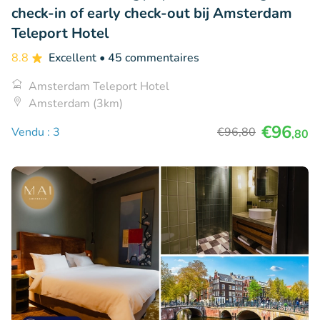
check-in of early check-out bij Amsterdam
Teleport Hotel
8.8
Excellent
• 45 commentaires
Amsterdam Teleport Hotel
Amsterdam (3km)
€96
Vendu : 3
€96
,80
,80