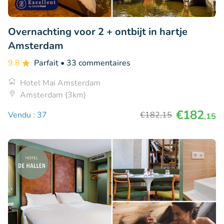
Overnachting voor 2 + ontbijt in hartje
Amsterdam
9.8
Parfait
• 33 commentaires
Hotel Mai Amsterdam
Amsterdam (3km)
€182
Vendu : 37
€182
,15
,15