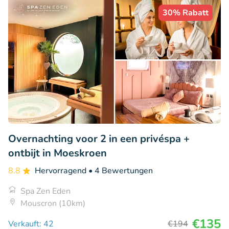
30% Rabatt
Overnachting voor 2 in een privéspa +
ontbijt in Moeskroen
8.8
Hervorragend
• 4 Bewertungen
Spa Zen Eden
Mouscron (10km)
€135
Verkauft: 42
€194