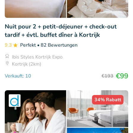
Nuit pour 2 + petit-déjeuner + check-out
tardif + évtl. buffet dîner à Kortrijk
9.3
Perfekt
• 82 Bewertungen
Ibis Styles Kortrijk Expo
Kortrijk (2km)
€99
Verkauft: 10
€193
34% Rabatt