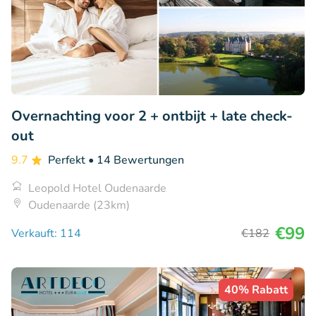
Overnachting voor 2 + ontbijt + late check-
out
9.7
Perfekt
• 14 Bewertungen
Leopold Hotel Oudenaarde
Oudenaarde (23km)
€99
Verkauft: 114
€182
40% Rabatt