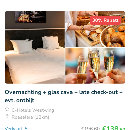
30% Rabatt
Overnachting + glas cava + late check-out +
evt. ontbijt
C-Hotels Westwing
Roeselare (12km)
€138
Verkauft: 5
€196
,60
,60