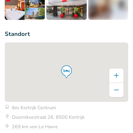
+5
Standort
Ibis Kortrijk Centrum
Doorniksestraat 26, 8500 Kortrijk
269 km von Le Havre