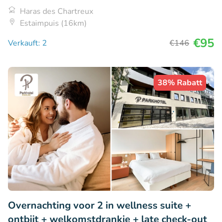
Haras des Chartreux
Estaimpuis (16km)
€95
Verkauft: 2
€146
38% Rabatt
Overnachting voor 2 in wellness suite +
ontbijt + welkomstdrankje + late check-out