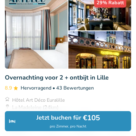
29% Rabatt
Overnachting voor 2 + ontbijt in Lille
8.9
Hervorragend
• 43 Bewertungen
Hôtel Art Déco Euralille
La Madeleine (24km)
€105
Jetzt buchen für
€79
Verkauft: 300
€111
pro Zimmer, pro Nacht
Entdecken
Suchen
Buchungen
Menü