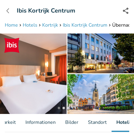
+31208087423
Ibis Kortrijk Centrum
Erreichbar bis 23:00 Uhr
Home
Hotels
Kortrijk
Ibis Kortrijk Centrum
Übernacht
gbarkeit
Informationen
Bilder
Standort
Hotelin