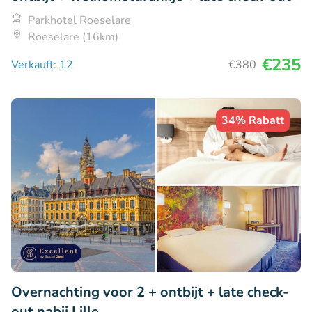
Parkhotel Roeselare
Roeselare (16km)
€235
Verkauft: 12
€380
34% Rabatt
Overnachting voor 2 + ontbijt + late check-
out nabij Lille