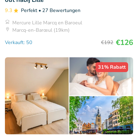
9.3
Perfekt
• 27 Bewertungen
Mercure Lille Marcq en Baroeul
Marcq-en-Barœul (19km)
€126
Verkauft: 50
€192
31% Rabatt