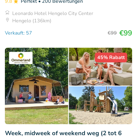
9.8
Perfekt
• 200 Bewertungen
Leonardo Hotel Hengelo City Center
Hengelo (136km)
€99
Verkauft: 57
€99
45% Rabatt
Week, midweek of weekend weg (2 tot 6