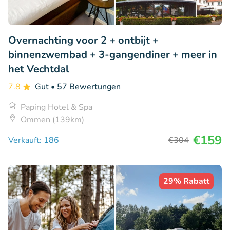
Overnachting voor 2 + ontbijt +
binnenzwembad + 3-gangendiner + meer in
het Vechtdal
7.8
Gut
• 57 Bewertungen
Paping Hotel & Spa
Ommen (139km)
€159
Verkauft: 186
€304
29% Rabatt