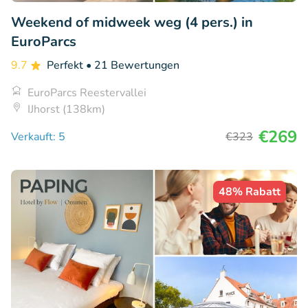
Weekend of midweek weg (4 pers.) in
EuroParcs
9.7
Perfekt
• 21 Bewertungen
EuroParcs Reestervallei
IJhorst (138km)
€269
Verkauft: 5
€323
48% Rabatt