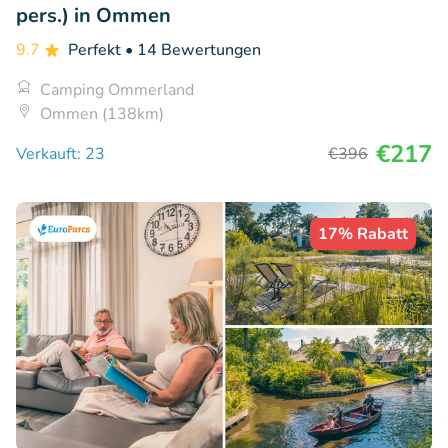
pers.) in Ommen
9.7
Perfekt
• 14 Bewertungen
Camping Ommerland
Ommen (138km)
€217
Verkauft: 23
€396
17% Rabatt