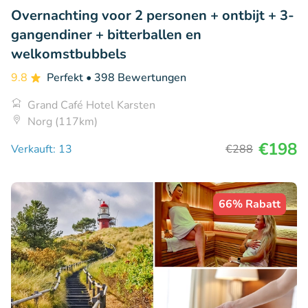
Overnachting voor 2 personen + ontbijt + 3-
gangendiner + bitterballen en
welkomstbubbels
9.8
Perfekt
• 398 Bewertungen
Grand Café Hotel Karsten
Norg (117km)
€198
Verkauft: 13
€288
66% Rabatt