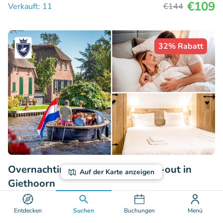
€109
Verkauft: 11
€144
32% Rabatt
Overnachting voor 2 + late check-out in
Auf der Karte anzeigen
Giethoorn
Hotel Giethoorn
Entdecken
Suchen
Buchungen
Menü
Giethoorn (150km)