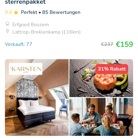
sterrenpakket
9.6
Perfekt
• 85 Bewertungen
Erfgoed Bossem
Lattrop-Breklenkamp (116km)
€159
Verkauft: 77
€237
31% Rabatt