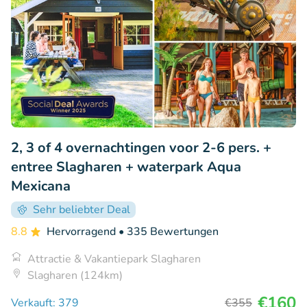
2, 3 of 4 overnachtingen voor 2-6 pers. +
entree Slagharen + waterpark Aqua
Mexicana
Sehr beliebter Deal
8.8
Hervorragend
• 335 Bewertungen
Attractie & Vakantiepark Slagharen
Slagharen (124km)
€160
Verkauft: 379
€355