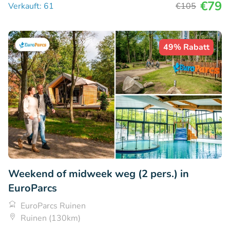
€79
Verkauft: 61
€105
49% Rabatt
Weekend of midweek weg (2 pers.) in
EuroParcs
EuroParcs Ruinen
Ruinen (130km)