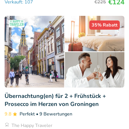
€124
Verkauft: 107
€225
35% Rabatt
Übernachtung(en) für 2 + Frühstück +
Prosecco im Herzen von Groningen
9.8
Perfekt
• 9 Bewertungen
The Happy Traveler