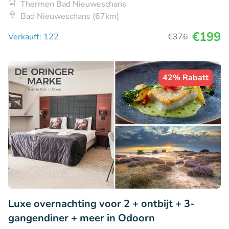
Thermen Bad Nieuweschans
Bad Nieuweschans (67km)
€199
Verkauft: 122
€376
42% Rabatt
Luxe overnachting voor 2 + ontbijt + 3-
gangendiner + meer in Odoorn