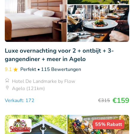
Luxe overnachting voor 2 + ontbijt + 3-
gangendiner + meer in Agelo
9.1
Perfekt
• 115 Bewertungen
Hotel De Landmarke by Flow
Agelo (121km)
€159
Verkauft: 172
€315
55% Rabatt