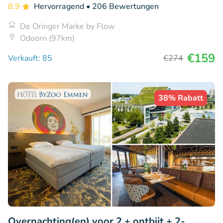
8.9
Hervorragend
• 206 Bewertungen
De Oringer Marke by Flow
Odoorn (97km)
€159
Verkauft: 85
€274
38% Rabatt
Overnachting(en) voor 2 + ontbijt + 2-