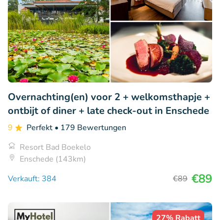
Overnachting(en) voor 2 + welkomsthapje +
ontbijt of diner + late check-out in Enschede
9
Perfekt
• 179 Bewertungen
Resort Bad Boekelo
Enschede (143km)
€89
Verkauft: 384
€89
27% Rabatt