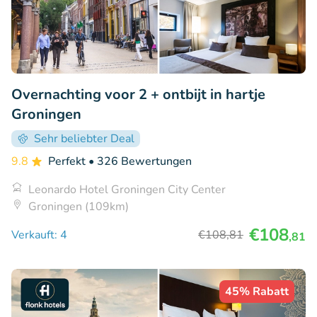
Overnachting voor 2 + ontbijt in hartje
Groningen
Sehr beliebter Deal
9.8
Perfekt
• 326 Bewertungen
Leonardo Hotel Groningen City Center
Groningen (109km)
€108
Verkauft: 4
€108
,81
,81
45% Rabatt