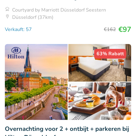
Courtyard by Marriott Düsseldorf Seestern
Düsseldorf (37km)
€97
Verkauft: 57
€162
63% Rabatt
Overnachting voor 2 + ontbijt + parkeren bij