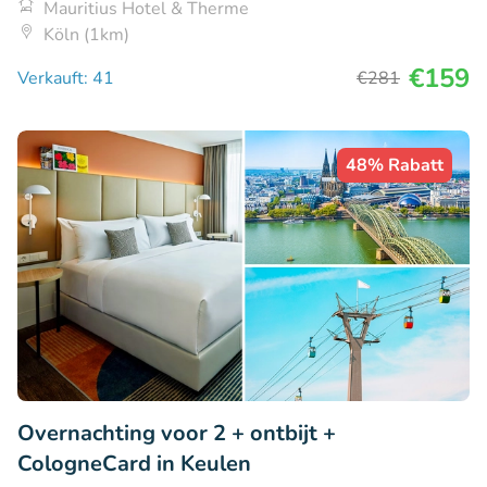
Mauritius Hotel & Therme
Köln (1km)
€159
Verkauft: 41
€281
48% Rabatt
Overnachting voor 2 + ontbijt +
CologneCard in Keulen