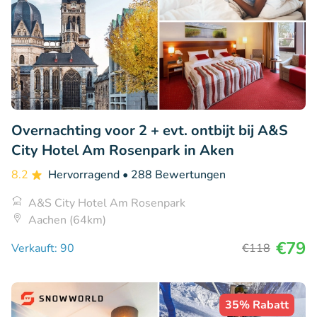
Overnachting voor 2 + evt. ontbijt bij A&S
City Hotel Am Rosenpark in Aken
8.2
Hervorragend
• 288 Bewertungen
A&S City Hotel Am Rosenpark
Aachen (64km)
€79
Verkauft: 90
€118
35% Rabatt