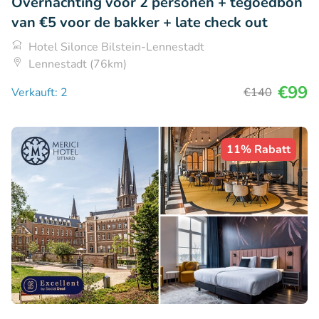
Overnachting voor 2 personen + tegoedbon
van €5 voor de bakker + late check out
Hotel Silonce Bilstein-Lennestadt
Lennestadt (76km)
€99
Verkauft: 2
€140
11% Rabatt