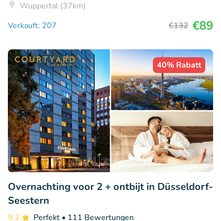
Wuppertal (37km)
€89
Verkauft: 207
€132
40% Rabatt
Overnachting voor 2 + ontbijt in Düsseldorf-
Seestern
9.2
Perfekt
• 111 Bewertungen