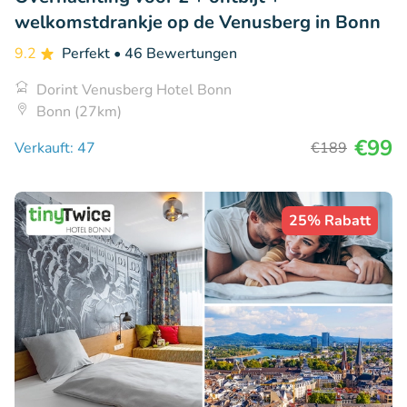
welkomstdrankje op de Venusberg in Bonn
9.2
Perfekt
• 46 Bewertungen
Dorint Venusberg Hotel Bonn
Bonn (27km)
€99
Verkauft: 47
€189
25% Rabatt