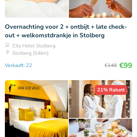
Overnachting voor 2 + ontbijt + late check-
out + welkomstdrankje in Stolberg
City Hotel Stolberg
Stolberg (54km)
€99
Verkauft: 22
€148
21% Rabatt