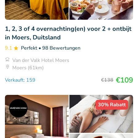
1, 2, 3 of 4 overnachting(en) voor 2 + ontbijt
in Moers, Duitsland
9.1
Perfekt
• 98 Bewertungen
Van der Valk Hotel Moers
Moers (61km)
€109
Verkauft: 159
€138
30% Rabatt