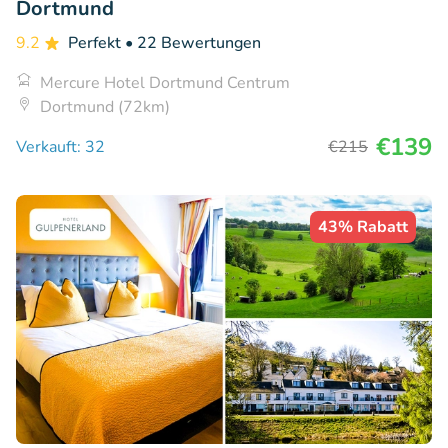
Dortmund
9.2
Perfekt
• 22 Bewertungen
Mercure Hotel Dortmund Centrum
Dortmund (72km)
€139
Verkauft: 32
€215
43% Rabatt