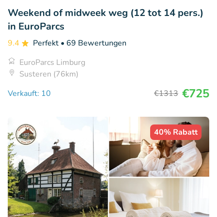
Weekend of midweek weg (12 tot 14 pers.)
in EuroParcs
9.4
Perfekt
• 69 Bewertungen
EuroParcs Limburg
Susteren (76km)
€725
Verkauft: 10
€1313
40% Rabatt