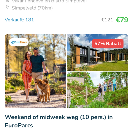
Vakantiehoeve en Bistro Simplevei
Simpelveld (70km)
€79
Verkauft: 181
€121
57% Rabatt
Weekend of midweek weg (10 pers.) in
EuroParcs