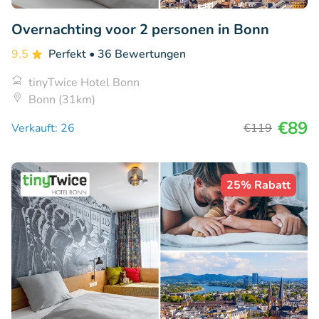
Overnachting voor 2 personen in Bonn
9.5
Perfekt
• 36 Bewertungen
tinyTwice Hotel Bonn
Bonn (31km)
€89
Verkauft: 26
€119
25% Rabatt