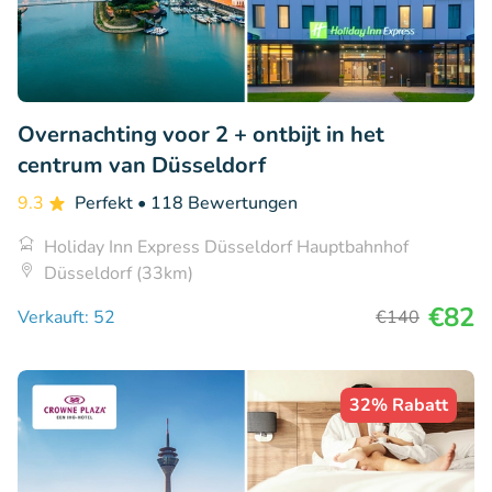
Overnachting voor 2 + ontbijt in het
centrum van Düsseldorf
9.3
Perfekt
• 118 Bewertungen
Holiday Inn Express Düsseldorf Hauptbahnhof
Düsseldorf (33km)
€82
Verkauft: 52
€140
32% Rabatt