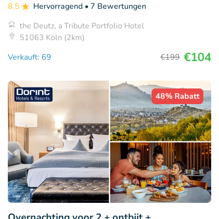
8.5
Hervorragend
• 7 Bewertungen
the Deutz, a Tribute Portfolio Hotel
51063 Köln (2km)
€104
Verkauft: 69
€199
48% Rabatt
Overnachting voor 2 + ontbijt +