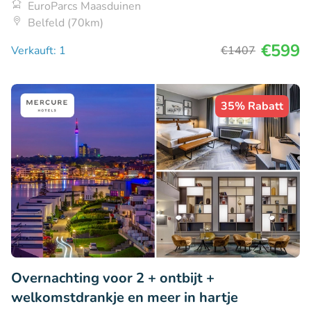
EuroParcs Maasduinen
Belfeld (70km)
€599
Verkauft: 1
€1407
35% Rabatt
Overnachting voor 2 + ontbijt +
welkomstdrankje en meer in hartje