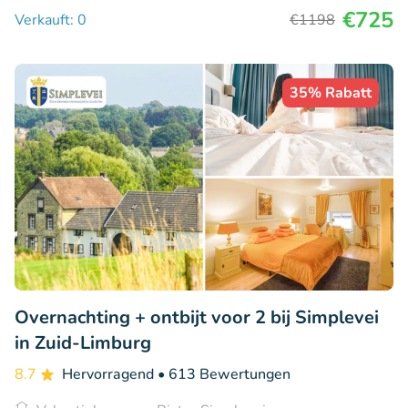
€725
Verkauft: 0
€1198
35% Rabatt
Overnachting + ontbijt voor 2 bij Simplevei
in Zuid-Limburg
8.7
Hervorragend
• 613 Bewertungen