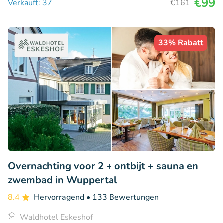
€99
Verkauft: 37
€161
33% Rabatt
Overnachting voor 2 + ontbijt + sauna en
zwembad in Wuppertal
8.4
Hervorragend
• 133 Bewertungen
Waldhotel Eskeshof