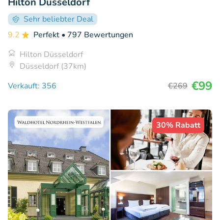
Hilton Düsseldorf
Sehr beliebter Deal
9.2
Perfekt
• 797 Bewertungen
Hilton Düsseldorf
Düsseldorf (37km)
€99
Verkauft: 356
€269
30% Rabatt