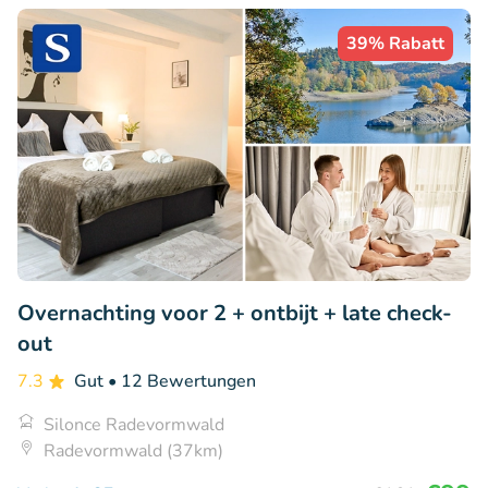
39% Rabatt
Overnachting voor 2 + ontbijt + late check-
out
7.3
Gut
• 12 Bewertungen
Silonce Radevormwald
Radevormwald (37km)