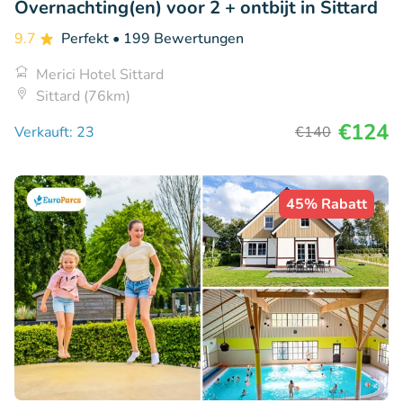
Overnachting(en) voor 2 + ontbijt in Sittard
9.7
Perfekt
• 199 Bewertungen
Merici Hotel Sittard
Sittard (76km)
€124
Verkauft: 23
€140
45% Rabatt