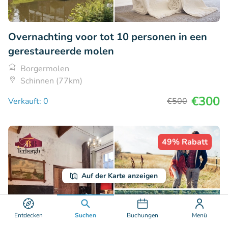
Overnachting voor tot 10 personen in een
gerestaureerde molen
Borgermolen
Schinnen (77km)
€300
Verkauft: 0
€500
49% Rabatt
Auf der Karte anzeigen
Entdecken
Suchen
Buchungen
Menü