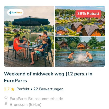
39% Rabatt
Weekend of midweek weg (12 pers.) in
EuroParcs
9.7
Perfekt
• 22 Bewertungen
EuroParcs Brunssummerheide
Brunssum (69km)