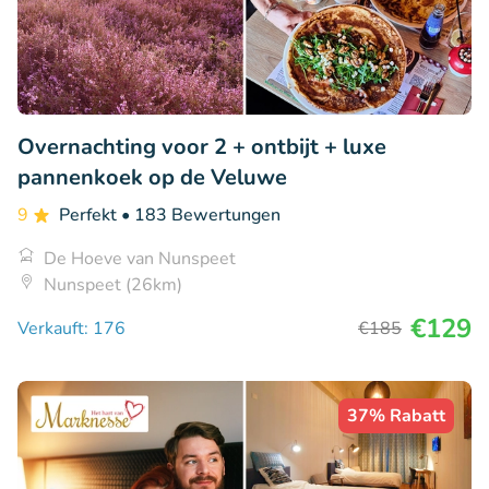
Overnachting voor 2 + ontbijt + luxe
pannenkoek op de Veluwe
9
Perfekt
• 183 Bewertungen
De Hoeve van Nunspeet
Nunspeet (26km)
€129
Verkauft: 176
€185
37% Rabatt