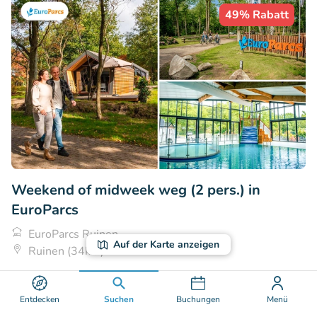
49% Rabatt
Weekend of midweek weg (2 pers.) in
EuroParcs
EuroParcs Ruinen
Auf der Karte anzeigen
Ruinen (34km)
€329
Verkauft: 1
€649
Entdecken
Suchen
Buchungen
Menü