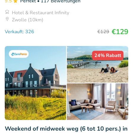
9.5
Perfekt
• 117 Bewertungen
Hotel & Restaurant Infinity
Zwolle (10km)
€129
Verkauft: 326
€129
24% Rabatt
Weekend of midweek weg (6 tot 10 pers.) in