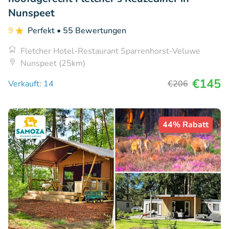
Nunspeet
9
Perfekt
• 55 Bewertungen
Fletcher Hotel-Restaurant Sparrenhorst-Veluwe
Nunspeet (25km)
€145
Verkauft: 14
€206
44% Rabatt