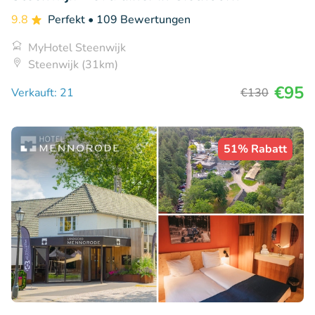
9.8
Perfekt
• 109 Bewertungen
MyHotel Steenwijk
Steenwijk (31km)
€95
Verkauft: 21
€130
51% Rabatt