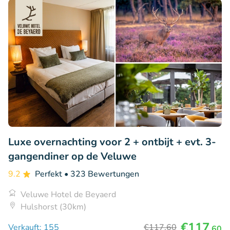
Luxe overnachting voor 2 + ontbijt + evt. 3-
gangendiner op de Veluwe
9.2
Perfekt
• 323 Bewertungen
Veluwe Hotel de Beyaerd
Hulshorst (30km)
€117
Verkauft: 155
€117
,60
,60