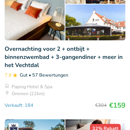
Overnachting voor 2 + ontbijt +
binnenzwembad + 3-gangendiner + meer in
het Vechtdal
7.8
Gut
• 57 Bewertungen
Paping Hotel & Spa
Ommen (22km)
€159
Verkauft: 184
€304
32% Rabatt