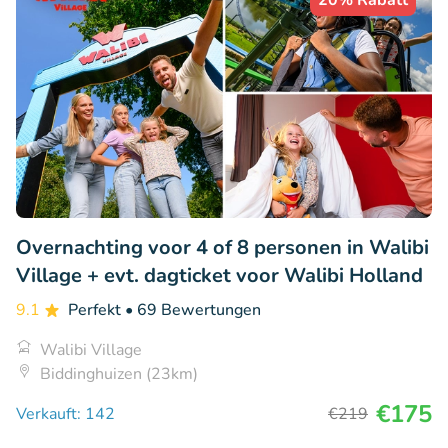
20% Rabatt
Overnachting voor 4 of 8 personen in Walibi
Village + evt. dagticket voor Walibi Holland
9.1
Perfekt
• 69 Bewertungen
Walibi Village
Biddinghuizen (23km)
€175
Verkauft: 142
€219