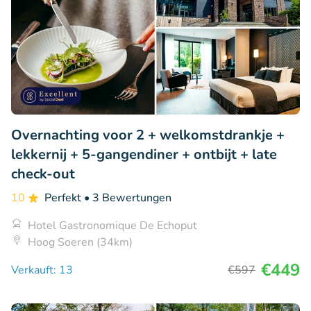
Overnachting voor 2 + welkomstdrankje +
lekkernij + 5-gangendiner + ontbijt + late
check-out
10
Perfekt
• 3 Bewertungen
Hotel Gastronomique De Echoput
Hoog Soeren (34km)
€449
Verkauft: 13
€597