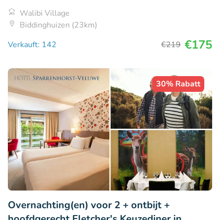
Walibi Village
Biddinghuizen (23km)
€175
Verkauft: 142
€219
30% Rabatt
Overnachting(en) voor 2 + ontbijt +
hoofdgerecht Fletcher's Keuzediner in