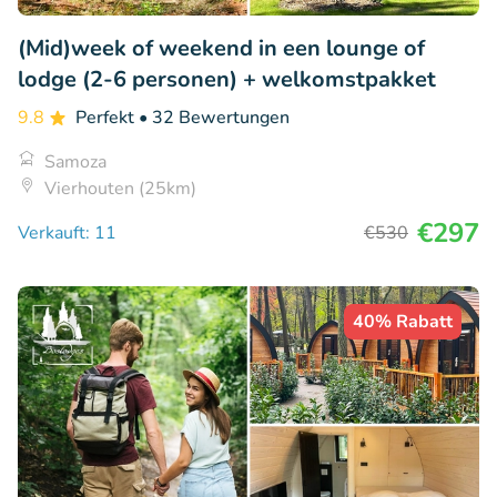
(Mid)week of weekend in een lounge of
lodge (2-6 personen) + welkomstpakket
9.8
Perfekt
• 32 Bewertungen
Samoza
Vierhouten (25km)
€297
Verkauft: 11
€530
40% Rabatt