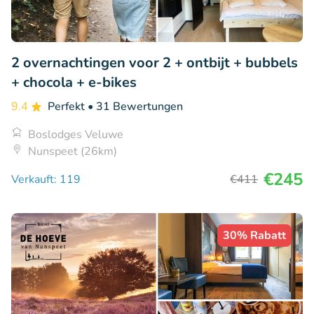
2 overnachtingen voor 2 + ontbijt + bubbels
+ chocola + e-bikes
9.4
Perfekt
• 31 Bewertungen
Boslodges Veluwe
Nunspeet (26km)
€245
Verkauft: 119
€411
30% Rabatt