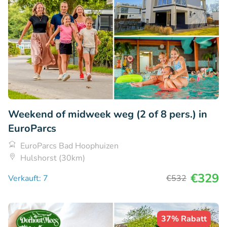
Weekend of midweek weg (2 of 8 pers.) in
EuroParcs
EuroParcs Bad Hoophuizen
Hulshorst (30km)
€329
Verkauft: 7
€532
37% Rabatt