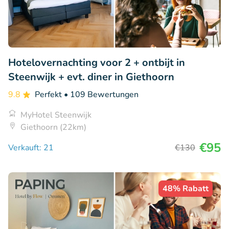
Hotelovernachting voor 2 + ontbijt in
Steenwijk + evt. diner in Giethoorn
9.8
Perfekt
• 109 Bewertungen
MyHotel Steenwijk
Giethoorn (22km)
€95
Verkauft: 21
€130
48% Rabatt