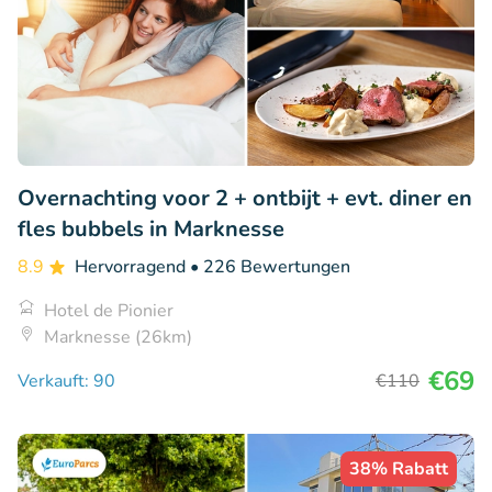
Overnachting voor 2 + ontbijt + evt. diner en
fles bubbels in Marknesse
8.9
Hervorragend
• 226 Bewertungen
Hotel de Pionier
Marknesse (26km)
€69
Verkauft: 90
€110
38% Rabatt