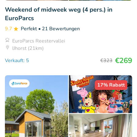
Weekend of midweek weg (4 pers.) in
EuroParcs
9.7
Perfekt
• 21 Bewertungen
EuroParcs Reestervallei
IJhorst (21km)
€269
Verkauft: 5
€323
17% Rabatt