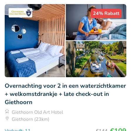
24% Rabatt
Overnachting voor 2 in een waterzichtkamer
+ welkomstdrankje + late check-out in
Giethoorn
Giethoorn Old Art Hotel
Giethoorn (23km)
€109
Verkauft: 11
€144