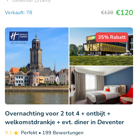
Deventer (31km)
€120
Verkauft: 78
€120
35% Rabatt
Overnachting voor 2 tot 4 + ontbijt +
welkomstdrankje + evt. diner in Deventer
9.1
Perfekt
• 199 Bewertungen