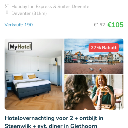
Holiday Inn Express & Suites Deventer
Deventer (31km)
€105
Verkauft: 190
€162
27% Rabatt
Hotelovernachting voor 2 + ontbijt in
Steenwijk + evt. diner in Giethoorn