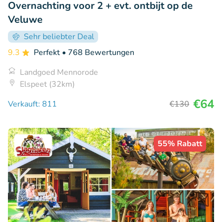
Overnachting voor 2 + evt. ontbijt op de
Veluwe
Sehr beliebter Deal
9.3
Perfekt
• 768 Bewertungen
Landgoed Mennorode
Elspeet (32km)
€64
Verkauft: 811
€130
55% Rabatt