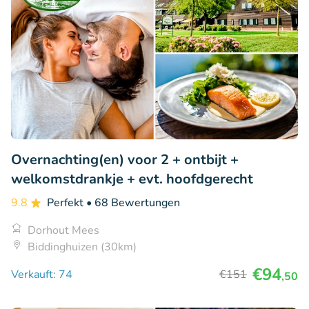
Overnachting(en) voor 2 + ontbijt +
welkomstdrankje + evt. hoofdgerecht
9.8
Perfekt
• 68 Bewertungen
Dorhout Mees
Biddinghuizen (30km)
€94
Verkauft: 74
€151
,50