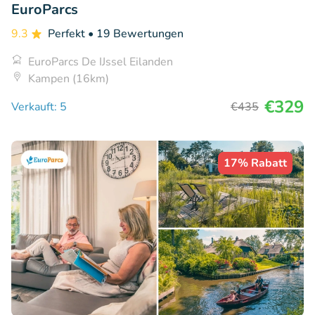
EuroParcs
9.3
Perfekt
• 19 Bewertungen
EuroParcs De IJssel Eilanden
Kampen (16km)
€329
Verkauft: 5
€435
17% Rabatt