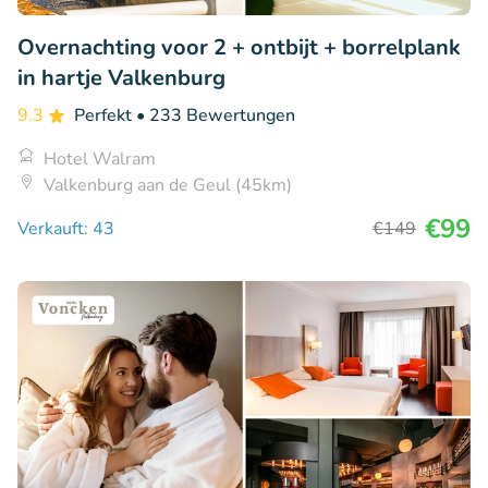
Overnachting voor 2 + ontbijt + borrelplank
in hartje Valkenburg
9.3
Perfekt
• 233 Bewertungen
Hotel Walram
Valkenburg aan de Geul (45km)
€99
Verkauft: 43
€149