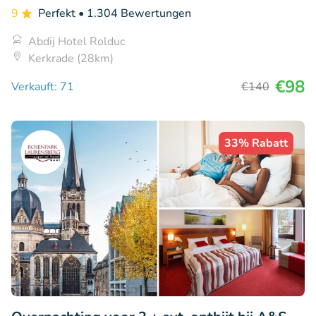
9
Perfekt
• 1.304 Bewertungen
Abdij Hotel Rolduc
Kerkrade (28km)
€98
Verkauft: 71
€140
33% Rabatt