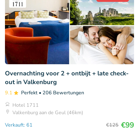
Overnachting voor 2 + ontbijt + late check-
out in Valkenburg
9.1
Perfekt
• 206 Bewertungen
Hotel 1711
Valkenburg aan de Geul (46km)
€99
Verkauft: 61
€125