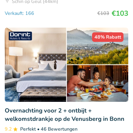
Schin op Geul (44km)
€103
Verkauft: 166
€103
48% Rabatt
Overnachting voor 2 + ontbijt +
welkomstdrankje op de Venusberg in Bonn
9.2
Perfekt
• 46 Bewertungen