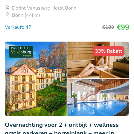
Dorint Venusberg Hotel Bonn
Bonn (44km)
€99
Verkauft: 47
€189
33% Rabatt
Overnachting voor 2 + ontbijt + wellness +
gratis parkeren + borrelplank + meer in