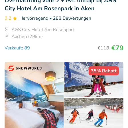
Overnachting voor 2 + evt. ontbijt bij A&S
City Hotel Am Rosenpark in Aken
8.2
Hervorragend
• 288 Bewertungen
A&S City Hotel Am Rosenpark
Aachen (29km)
€79
Verkauft: 89
€118
35% Rabatt