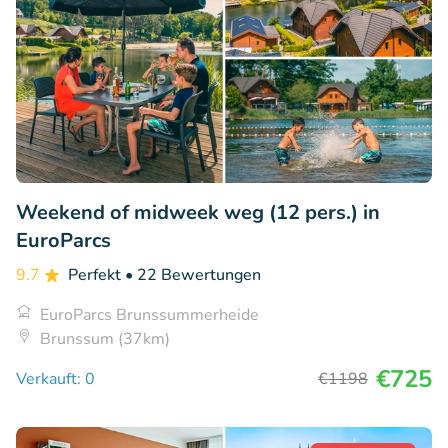
Weekend of midweek weg (12 pers.) in
EuroParcs
9.7
Perfekt
• 22 Bewertungen
EuroParcs Brunssummerheide
Brunssum (37km)
€725
Verkauft: 0
€1198