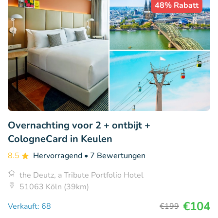
48% Rabatt
Overnachting voor 2 + ontbijt +
CologneCard in Keulen
8.5
Hervorragend
• 7 Bewertungen
the Deutz, a Tribute Portfolio Hotel
51063 Köln (39km)
€104
Verkauft: 68
€199