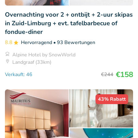
Overnachting voor 2 + ontbijt + 2-uur skipas
in Zuid-Limburg + evt. tafelbarbecue of
fondue-diner
8.8
Hervorragend
• 93 Bewertungen
Alpine Hotel by SnowWorld
Landgraaf (33km)
€158
Verkauft: 46
€244
43% Rabatt