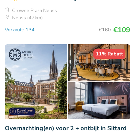
Crowne Plaza Neuss
Neuss (47km)
€109
Verkauft: 134
€160
11% Rabatt
Overnachting(en) voor 2 + ontbijt in Sittard