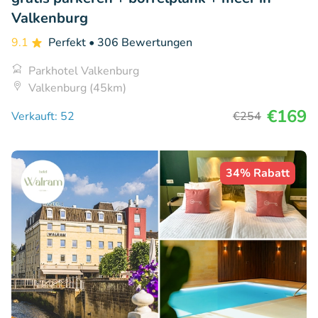
Valkenburg
9.1
Perfekt
• 306 Bewertungen
Parkhotel Valkenburg
Valkenburg (45km)
€169
Verkauft: 52
€254
34% Rabatt