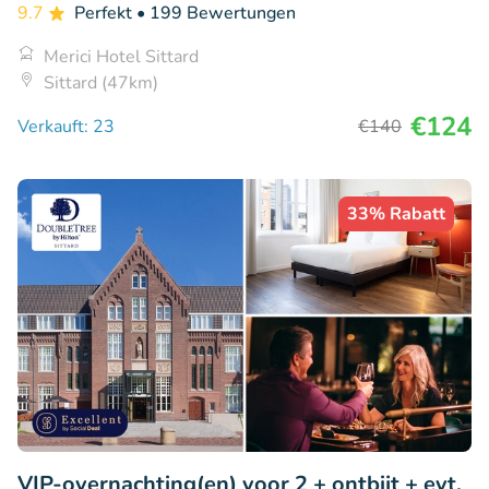
9.7
Perfekt
• 199 Bewertungen
Merici Hotel Sittard
Sittard (47km)
€124
Verkauft: 23
€140
33% Rabatt
VIP-overnachting(en) voor 2 + ontbijt + evt.