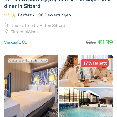
diner in Sittard
9.5
Perfekt
• 196 Bewertungen
DoubleTree by Hilton Sittard
Sittard (48km)
€139
Verkauft: 81
€206
17% Rabatt