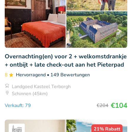
Overnachting(en) voor 2 + welkomstdrankje
+ ontbijt + late check-out aan het Pieterpad
8
Hervorragend
• 149 Bewertungen
Landgoed Kasteel Terborgh
Schinnen (45km)
€104
Verkauft: 79
€204
21% Rabatt