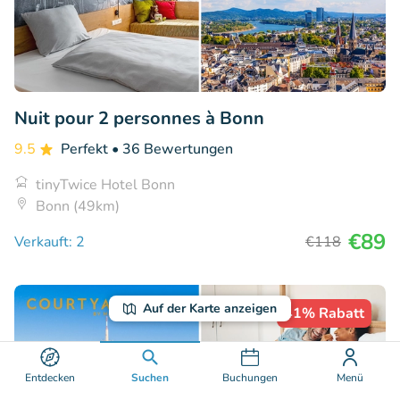
Nuit pour 2 personnes à Bonn
9.5
Perfekt
• 36 Bewertungen
tinyTwice Hotel Bonn
Bonn (49km)
€89
Verkauft: 2
€118
Auf der Karte anzeigen
41% Rabatt
Entdecken
Suchen
Buchungen
Menü