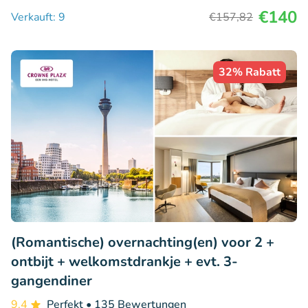
€140
Verkauft: 9
€157
,82
32% Rabatt
(Romantische) overnachting(en) voor 2 +
ontbijt + welkomstdrankje + evt. 3-
gangendiner
9.4
Perfekt
• 135 Bewertungen