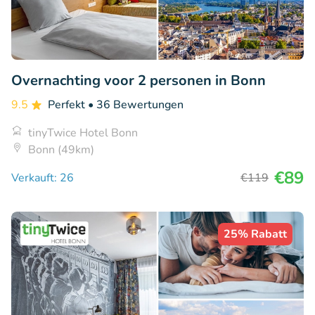
Overnachting voor 2 personen in Bonn
9.5
Perfekt
• 36 Bewertungen
tinyTwice Hotel Bonn
Bonn (49km)
€89
Verkauft: 26
€119
25% Rabatt