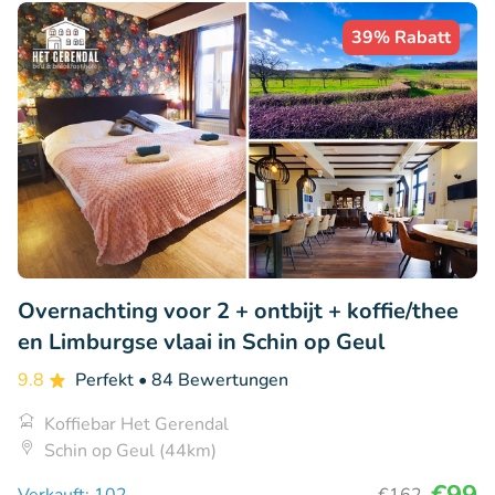
39% Rabatt
Overnachting voor 2 + ontbijt + koffie/thee
en Limburgse vlaai in Schin op Geul
9.8
Perfekt
• 84 Bewertungen
Koffiebar Het Gerendal
Schin op Geul (44km)
€99
Verkauft: 102
€162