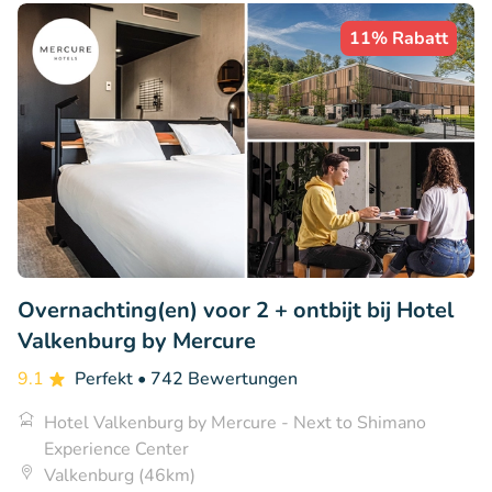
11% Rabatt
Overnachting(en) voor 2 + ontbijt bij Hotel
Valkenburg by Mercure
9.1
Perfekt
• 742 Bewertungen
Hotel Valkenburg by Mercure - Next to Shimano
Experience Center
Valkenburg (46km)