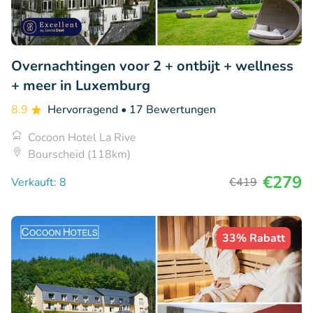
Overnachtingen voor 2 + ontbijt + wellness
+ meer in Luxemburg
8.9
Hervorragend
• 17 Bewertungen
Cocoon Hotel La Rive
Bourscheid (118km)
€279
Verkauft: 8
€419
33% Rabatt