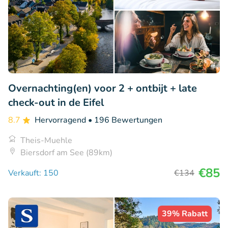
Overnachting(en) voor 2 + ontbijt + late
check-out in de Eifel
8.7
Hervorragend
• 196 Bewertungen
Theis-Muehle
Biersdorf am See (89km)
€85
Verkauft: 150
€134
39% Rabatt