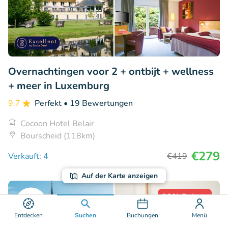
Overnachtingen voor 2 + ontbijt + wellness
+ meer in Luxemburg
9.7
Perfekt
• 19 Bewertungen
Cocoon Hotel Belair
Bourscheid (118km)
€279
Verkauft: 4
€419
Auf der Karte anzeigen
33% Rabatt
Entdecken
Suchen
Buchungen
Menü