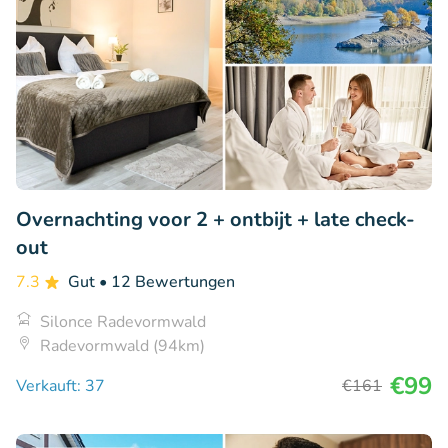
Overnachting voor 2 + ontbijt + late check-
out
7.3
Gut
• 12 Bewertungen
Silonce Radevormwald
Radevormwald (94km)
€99
Verkauft: 37
€161