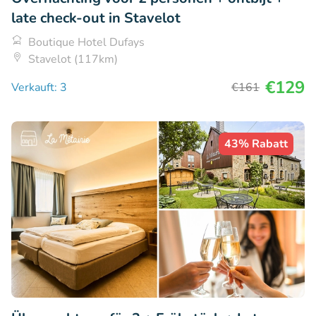
late check-out in Stavelot
Boutique Hotel Dufays
Stavelot (117km)
€129
Verkauft: 3
€161
43% Rabatt