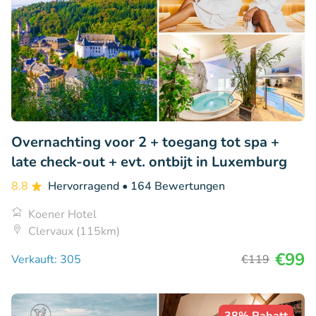
Overnachting voor 2 + toegang tot spa +
late check-out + evt. ontbijt in Luxemburg
8.8
Hervorragend
• 164 Bewertungen
Koener Hotel
Clervaux (115km)
€99
Verkauft: 305
€119