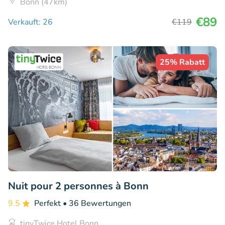
Bonn (47km)
€89
Verkauft: 26
€119
25% Rabatt
Nuit pour 2 personnes à Bonn
9.5
Perfekt
• 36 Bewertungen
tinyTwice Hotel Bonn