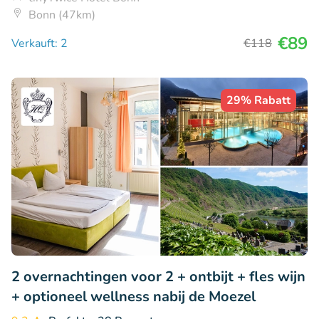
Bonn (47km)
€89
Verkauft: 2
€118
29% Rabatt
2 overnachtingen voor 2 + ontbijt + fles wijn
+ optioneel wellness nabij de Moezel