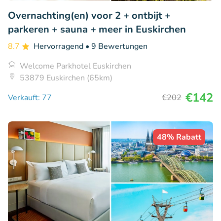
Overnachting(en) voor 2 + ontbijt +
parkeren + sauna + meer in Euskirchen
8.7
Hervorragend
• 9 Bewertungen
Welcome Parkhotel Euskirchen
53879 Euskirchen (65km)
€142
Verkauft: 77
€202
48% Rabatt