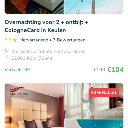
Overnachting voor 2 + ontbijt +
CologneCard in Keulen
8.5
Hervorragend
• 7 Bewertungen
the Deutz, a Tribute Portfolio Hotel
51063 Köln (78km)
€104
Verkauft: 69
€199
43% Rabatt