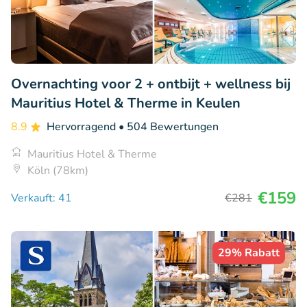
Overnachting voor 2 + ontbijt + wellness bij
Mauritius Hotel & Therme in Keulen
8.9
Hervorragend
• 504 Bewertungen
Mauritius Hotel & Therme
Köln (78km)
€159
Verkauft: 41
€281
29% Rabatt