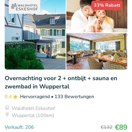
33% Rabatt
Overnachting voor 2 + ontbijt + sauna en
zwembad in Wuppertal
8.4
Hervorragend
• 133 Bewertungen
Waldhotel Eskeshof
Wuppertal (105km)
€89
Verkauft: 206
€132