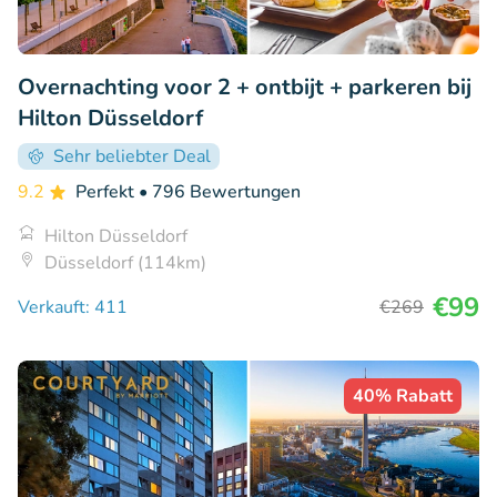
Overnachting voor 2 + ontbijt + parkeren bij
Hilton Düsseldorf
Sehr beliebter Deal
9.2
Perfekt
• 796 Bewertungen
Hilton Düsseldorf
Düsseldorf (114km)
€99
Verkauft: 411
€269
40% Rabatt