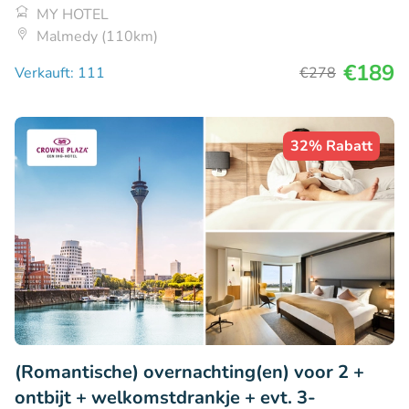
MY HOTEL
Malmedy (110km)
€189
Verkauft: 111
€278
32% Rabatt
(Romantische) overnachting(en) voor 2 +
ontbijt + welkomstdrankje + evt. 3-