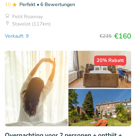
10
Perfekt
• 6 Bewertungen
Petit Roannay
Stavelot (117km)
€160
Verkauft: 9
€235
20% Rabatt
Overnachting voor 2 personen + ontbijt +