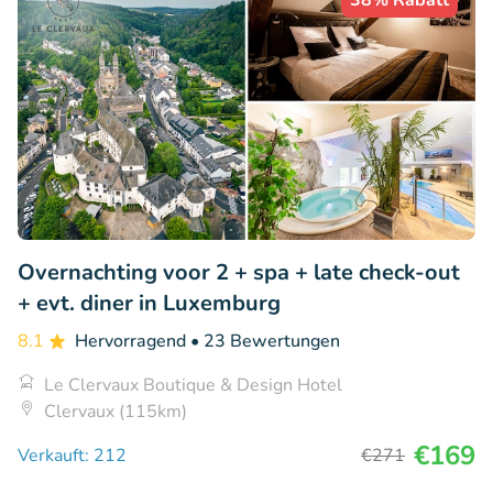
38% Rabatt
Overnachting voor 2 + spa + late check-out
+ evt. diner in Luxemburg
8.1
Hervorragend
• 23 Bewertungen
Le Clervaux Boutique & Design Hotel
Clervaux (115km)
€169
Verkauft: 212
€271