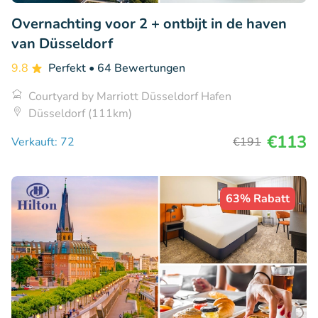
Overnachting voor 2 + ontbijt in de haven
van Düsseldorf
9.8
Perfekt
• 64 Bewertungen
Courtyard by Marriott Düsseldorf Hafen
Düsseldorf (111km)
€113
Verkauft: 72
€191
63% Rabatt