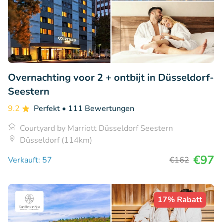
Overnachting voor 2 + ontbijt in Düsseldorf-
Seestern
9.2
Perfekt
• 111 Bewertungen
Courtyard by Marriott Düsseldorf Seestern
Düsseldorf (114km)
€97
Verkauft: 57
€162
17% Rabatt