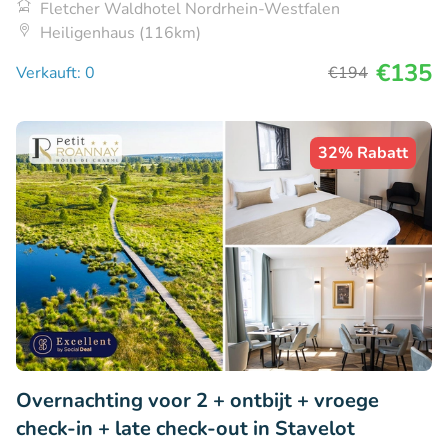
Fletcher Waldhotel Nordrhein-Westfalen
Heiligenhaus (116km)
€135
Verkauft: 0
€194
32% Rabatt
Overnachting voor 2 + ontbijt + vroege
check-in + late check-out in Stavelot