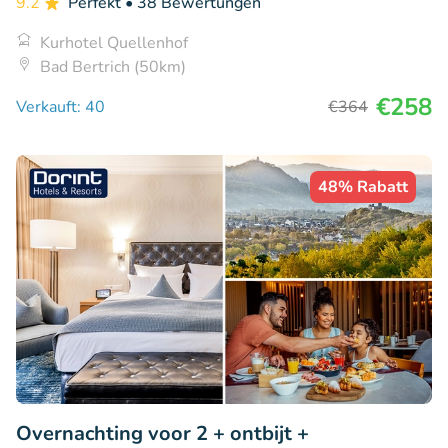
9.2
Perfekt
• 38 Bewertungen
Kurhotel Quellenhof
Bad Bertrich (50km)
€258
Verkauft: 40
€364
48% Rabatt
Overnachting voor 2 + ontbijt +