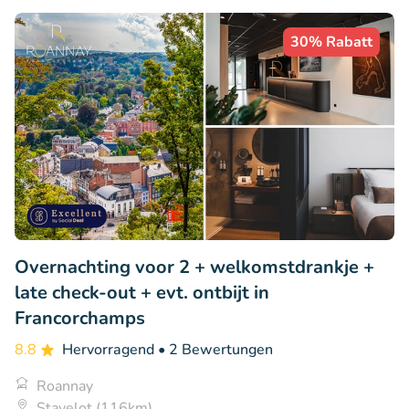
30% Rabatt
Overnachting voor 2 + welkomstdrankje +
late check-out + evt. ontbijt in
Francorchamps
8.8
Hervorragend
• 2 Bewertungen
Roannay
Stavelot (116km)