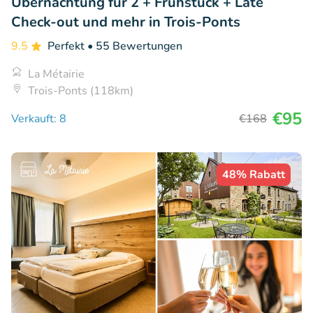
Übernachtung für 2 + Frühstück + Late
Check-out und mehr in Trois-Ponts
9.5
Perfekt
• 55 Bewertungen
La Métairie
Trois-Ponts (118km)
€95
Verkauft: 8
€168
48% Rabatt