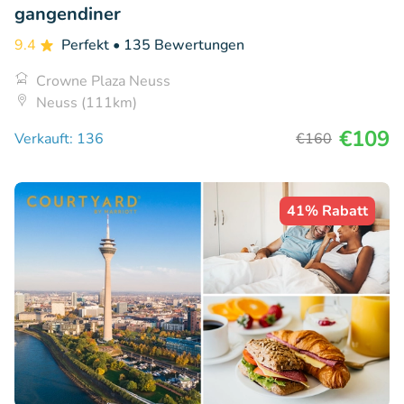
gangendiner
9.4
Perfekt
• 135 Bewertungen
Crowne Plaza Neuss
Neuss (111km)
€109
Verkauft: 136
€160
41% Rabatt