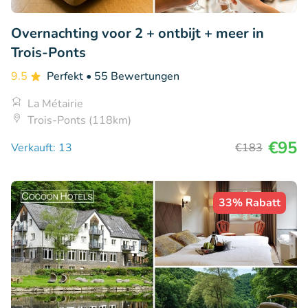
Overnachting voor 2 + ontbijt + meer in
Trois-Ponts
9.5
Perfekt
• 55 Bewertungen
La Métairie
Trois-Ponts (118km)
€95
Verkauft: 13
€183
33% Rabatt