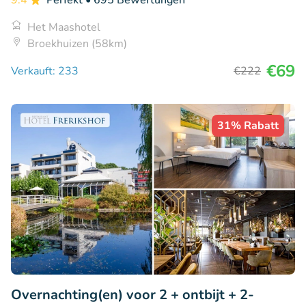
9.4
Perfekt
• 695 Bewertungen
Het Maashotel
Broekhuizen (58km)
€69
Verkauft: 233
€222
31% Rabatt
Overnachting(en) voor 2 + ontbijt + 2-