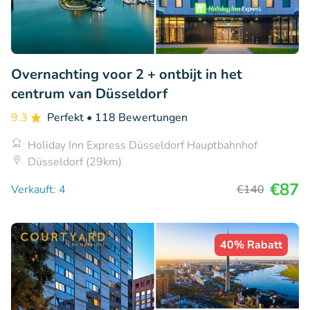
Overnachting voor 2 + ontbijt in het
centrum van Düsseldorf
9.3
Perfekt
• 118 Bewertungen
Holiday Inn Express Düsseldorf Hauptbahnhof
Düsseldorf (29km)
€87
Verkauft: 4
€140
40% Rabatt