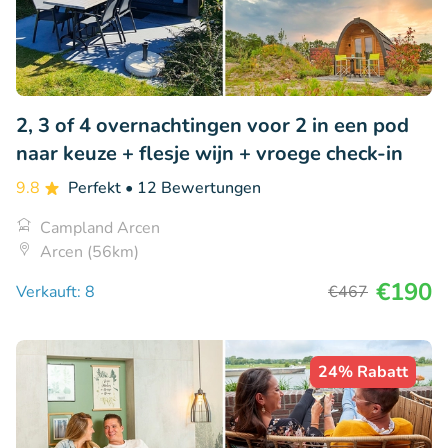
2, 3 of 4 overnachtingen voor 2 in een pod
naar keuze + flesje wijn + vroege check-in
9.8
Perfekt
• 12 Bewertungen
Campland Arcen
Arcen (56km)
€190
Verkauft: 8
€467
24% Rabatt