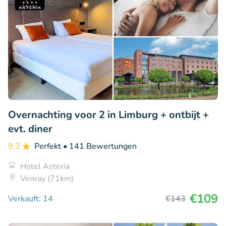
Overnachting voor 2 in Limburg + ontbijt +
evt. diner
9.3
Perfekt
• 141 Bewertungen
Hotel Asteria
Venray (71km)
€109
Verkauft: 14
€143