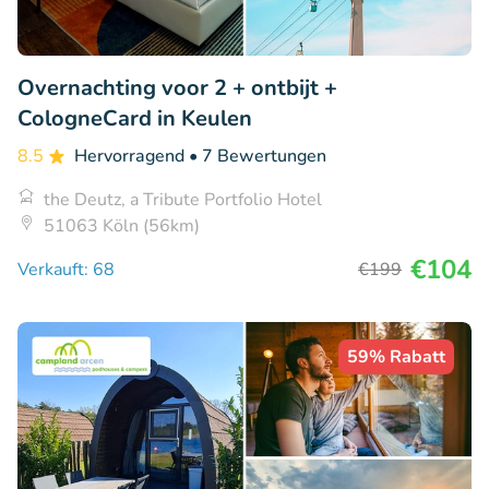
Overnachting voor 2 + ontbijt +
CologneCard in Keulen
8.5
Hervorragend
• 7 Bewertungen
the Deutz, a Tribute Portfolio Hotel
51063 Köln (56km)
€104
Verkauft: 68
€199
59% Rabatt