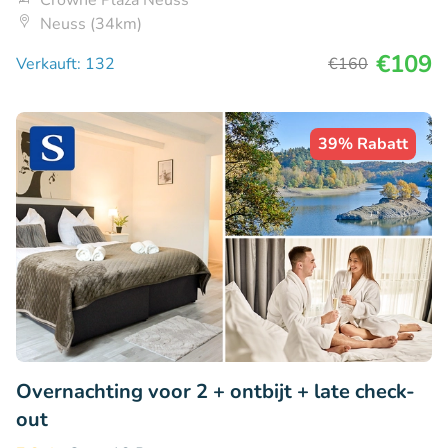
Crowne Plaza Neuss
Neuss (34km)
€109
Verkauft: 132
€160
39% Rabatt
Overnachting voor 2 + ontbijt + late check-
out