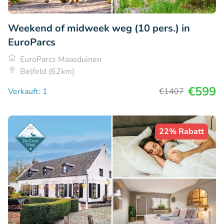
Weekend of midweek weg (10 pers.) in
EuroParcs
EuroParcs Maasduinen
Belfeld (62km)
€599
Verkauft: 1
€1407
22% Rabatt