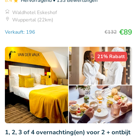
8.4
Hervorragend
• 133 Bewertungen
Waldhotel Eskeshof
Wuppertal (22km)
€89
Verkauft: 196
€132
21% Rabatt
1, 2, 3 of 4 overnachting(en) voor 2 + ontbijt