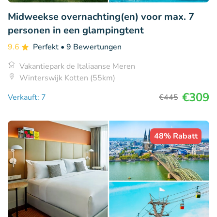
Midweekse overnachting(en) voor max. 7
personen in een glampingtent
9.6
Perfekt
• 9 Bewertungen
Vakantiepark de Italiaanse Meren
Winterswijk Kotten (55km)
€309
Verkauft: 7
€445
48% Rabatt