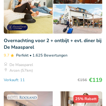
Overnachting voor 2 + ontbijt + evt. diner bij
De Maasparel
9.7
Perfekt
• 1.625 Bewertungen
De Maasparel
Arcen (57km)
€119
Verkauft: 11
€156
25% Rabatt