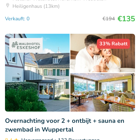
Heiligenhaus (13km)
€135
Verkauft: 0
€194
33% Rabatt
Overnachting voor 2 + ontbijt + sauna en
zwembad in Wuppertal