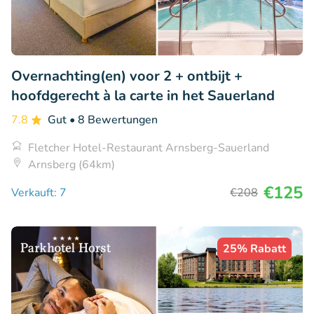
Overnachting(en) voor 2 + ontbijt +
hoofdgerecht à la carte in het Sauerland
7.8
Gut
• 8 Bewertungen
Fletcher Hotel-Restaurant Arnsberg-Sauerland
Arnsberg (64km)
€125
Verkauft: 7
€208
25% Rabatt