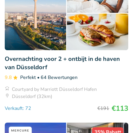
Overnachting voor 2 + ontbijt in de haven
van Düsseldorf
9.8
Perfekt
• 64 Bewertungen
Courtyard by Marriott Düsseldorf Hafen
Düsseldorf (32km)
€113
Verkauft: 72
€191
35% Rabatt