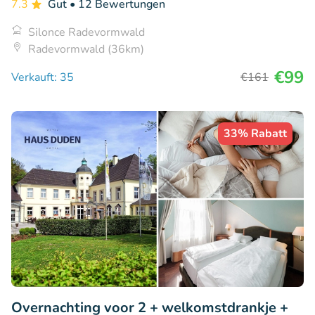
7.3
Gut
• 12 Bewertungen
Silonce Radevormwald
Radevormwald (36km)
€99
Verkauft: 35
€161
33% Rabatt
Overnachting voor 2 + welkomstdrankje +