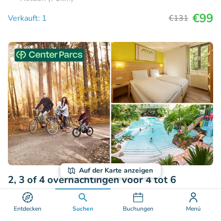
€99
Verkauft: 1
€131
Auf der Karte anzeigen
2, 3 of 4 overnachtingen voor 4 tot 6
personen in Center Parcs Limburgse Peel
Entdecken
Suchen
Buchungen
Menü
8.8
Hervorragend
• 270 Bewertungen