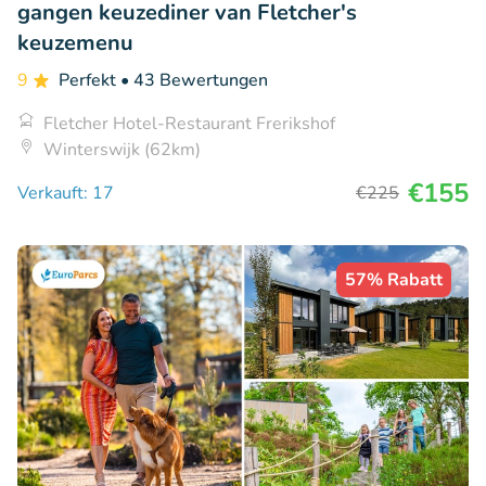
gangen keuzediner van Fletcher's
keuzemenu
9
Perfekt
• 43 Bewertungen
Fletcher Hotel-Restaurant Frerikshof
Winterswijk (62km)
€155
Verkauft: 17
€225
57% Rabatt