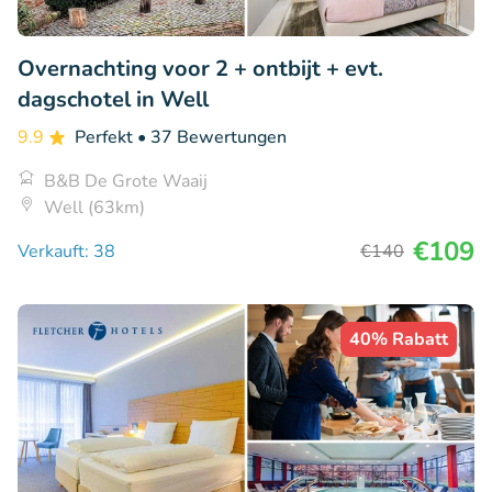
Overnachting voor 2 + ontbijt + evt.
dagschotel in Well
9.9
Perfekt
• 37 Bewertungen
B&B De Grote Waaij
Well (63km)
€109
Verkauft: 38
€140
40% Rabatt