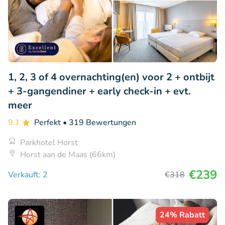
1, 2, 3 of 4 overnachting(en) voor 2 + ontbijt
+ 3-gangendiner + early check-in + evt.
meer
9.1
Perfekt
• 319 Bewertungen
Parkhotel Horst
Horst aan de Maas (66km)
€239
Verkauft: 2
€318
24% Rabatt