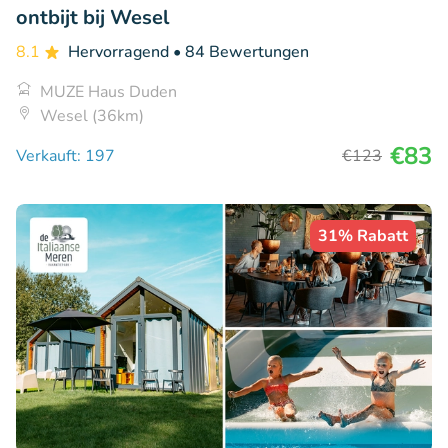
ontbijt bij Wesel
8.1
Hervorragend
• 84 Bewertungen
MUZE Haus Duden
Wesel (36km)
€83
Verkauft: 197
€123
31% Rabatt