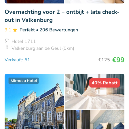
Overnachting voor 2 + ontbijt + late check-
out in Valkenburg
9.1
Perfekt
• 206 Bewertungen
Hotel 1711
Valkenburg aan de Geul (0km)
€99
Verkauft: 61
€125
40% Rabatt