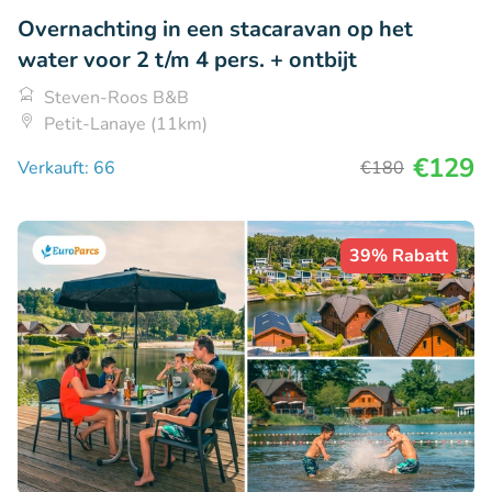
Overnachting in een stacaravan op het
water voor 2 t/m 4 pers. + ontbijt
Steven-Roos B&B
Petit-Lanaye (11km)
€129
Verkauft: 66
€180
39% Rabatt