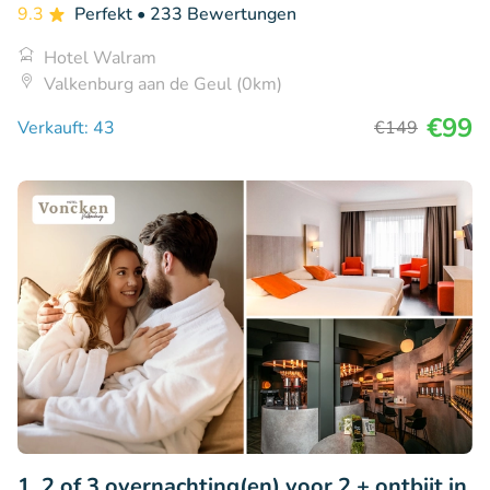
9.3
Perfekt
• 233 Bewertungen
Hotel Walram
Valkenburg aan de Geul (0km)
€99
Verkauft: 43
€149
1, 2 of 3 overnachting(en) voor 2 + ontbijt in