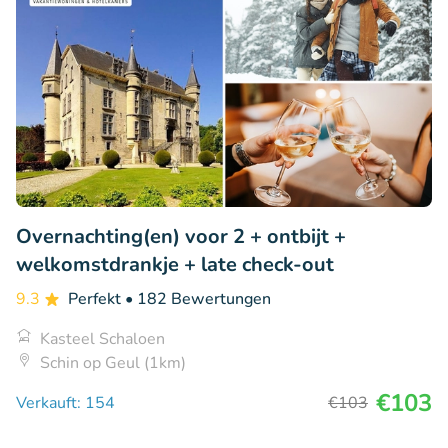
Overnachting(en) voor 2 + ontbijt +
welkomstdrankje + late check-out
9.3
Perfekt
• 182 Bewertungen
Kasteel Schaloen
Schin op Geul (1km)
€103
Verkauft: 154
€103