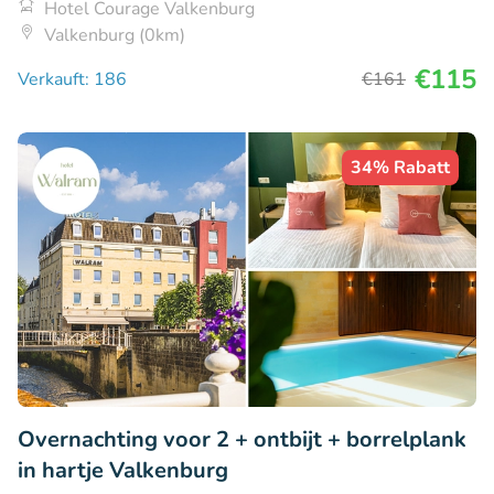
Hotel Courage Valkenburg
Valkenburg (0km)
€115
Verkauft: 186
€161
34% Rabatt
Overnachting voor 2 + ontbijt + borrelplank
in hartje Valkenburg