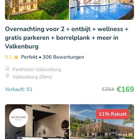
Overnachting voor 2 + ontbijt + wellness +
gratis parkeren + borrelplank + meer in
Valkenburg
9.1
Perfekt
• 306 Bewertungen
Parkhotel Valkenburg
Valkenburg (0km)
€169
Verkauft: 51
€254
11% Rabatt