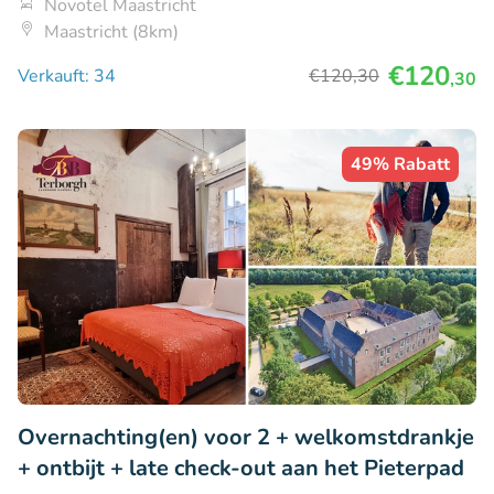
Novotel Maastricht
Maastricht (8km)
€120
Verkauft: 34
€120
,30
,30
49% Rabatt
Overnachting(en) voor 2 + welkomstdrankje
+ ontbijt + late check-out aan het Pieterpad