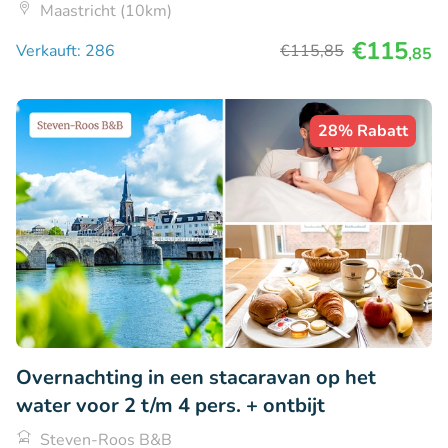
Maastricht (10km)
€115
Verkauft: 286
€115
,85
,85
28% Rabatt
Overnachting in een stacaravan op het
water voor 2 t/m 4 pers. + ontbijt
Steven-Roos B&B