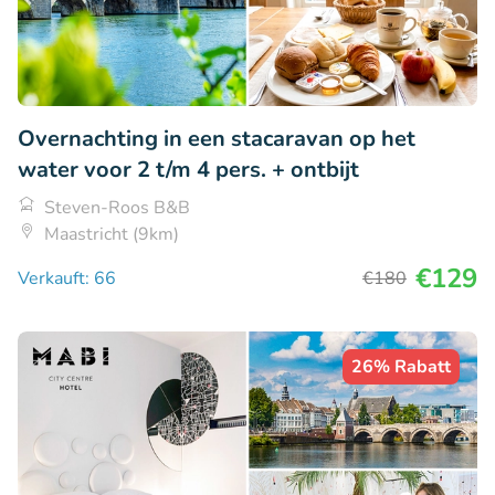
Overnachting in een stacaravan op het
water voor 2 t/m 4 pers. + ontbijt
Steven-Roos B&B
Maastricht (9km)
€129
Verkauft: 66
€180
26% Rabatt