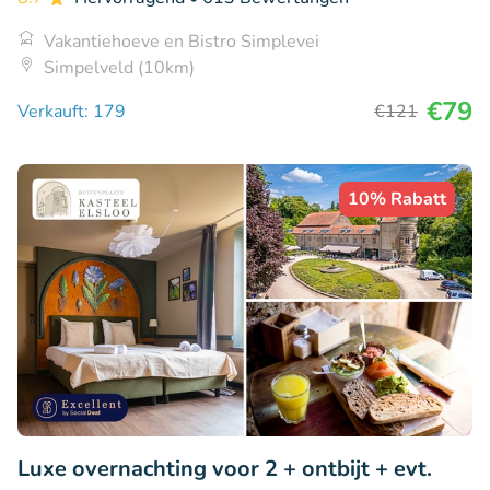
Vakantiehoeve en Bistro Simplevei
Simpelveld (10km)
€79
Verkauft: 179
€121
10% Rabatt
Luxe overnachting voor 2 + ontbijt + evt.