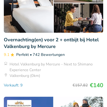
Overnachting(en) voor 2 + ontbijt bij Hotel
Valkenburg by Mercure
9.1
Perfekt
• 742 Bewertungen
Hotel Valkenburg by Mercure - Next to Shimano
Experience Center
Valkenburg (0km)
€140
Verkauft: 9
€157
,82