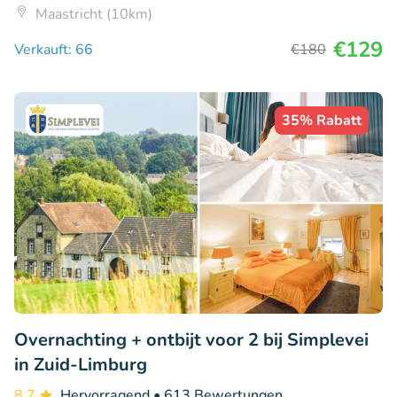
Maastricht (10km)
€129
Verkauft: 66
€180
35% Rabatt
Overnachting + ontbijt voor 2 bij Simplevei
in Zuid-Limburg
8.7
Hervorragend
• 613 Bewertungen