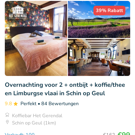
39% Rabatt
Overnachting voor 2 + ontbijt + koffie/thee
en Limburgse vlaai in Schin op Geul
9.8
Perfekt
• 84 Bewertungen
Koffiebar Het Gerendal
Schin op Geul (1km)