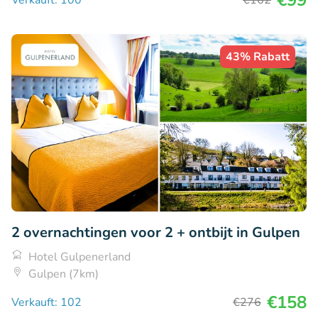
€99
Verkauft: 100
€162
43% Rabatt
2 overnachtingen voor 2 + ontbijt in Gulpen
Hotel Gulpenerland
Gulpen (7km)
€158
Verkauft: 102
€276