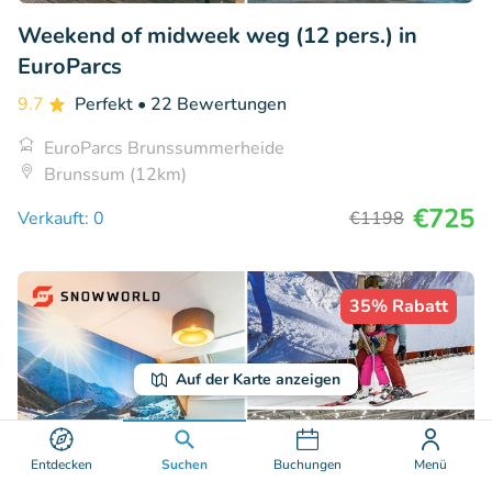
Weekend of midweek weg (12 pers.) in
EuroParcs
9.7
Perfekt
• 22 Bewertungen
EuroParcs Brunssummerheide
Brunssum (12km)
€725
Verkauft: 0
€1198
35% Rabatt
Auf der Karte anzeigen
Entdecken
Suchen
Buchungen
Menü