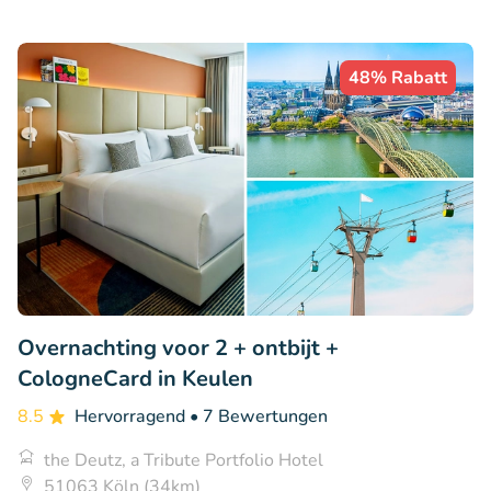
48% Rabatt
Overnachting voor 2 + ontbijt +
CologneCard in Keulen
8.5
Hervorragend
• 7 Bewertungen
the Deutz, a Tribute Portfolio Hotel
51063 Köln (34km)