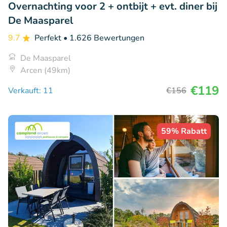
Overnachting voor 2 + ontbijt + evt. diner bij
De Maasparel
9.7
Perfekt
• 1.626 Bewertungen
De Maasparel
Arcen (49km)
€119
Verkauft: 11
€156
59% Rabatt