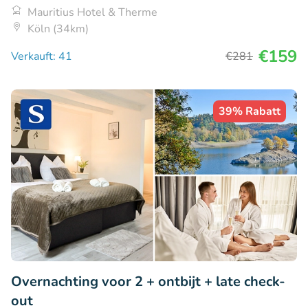
Mauritius Hotel & Therme
Köln (34km)
€159
Verkauft: 41
€281
39% Rabatt
Overnachting voor 2 + ontbijt + late check-
out