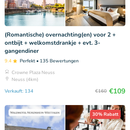
(Romantische) overnachting(en) voor 2 +
ontbijt + welkomstdrankje + evt. 3-
gangendiner
9.4
Perfekt
• 135 Bewertungen
Crowne Plaza Neuss
Neuss (4km)
€109
Verkauft: 134
€160
30% Rabatt