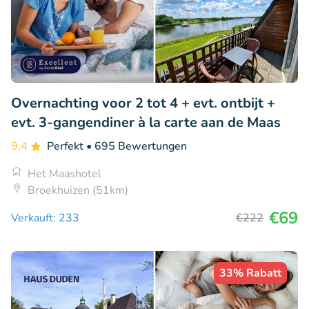
Overnachting voor 2 tot 4 + evt. ontbijt +
evt. 3-gangendiner à la carte aan de Maas
9.4
Perfekt
• 695 Bewertungen
Het Maashotel
Broekhuizen (51km)
€69
Verkauft: 233
€222
33% Rabatt