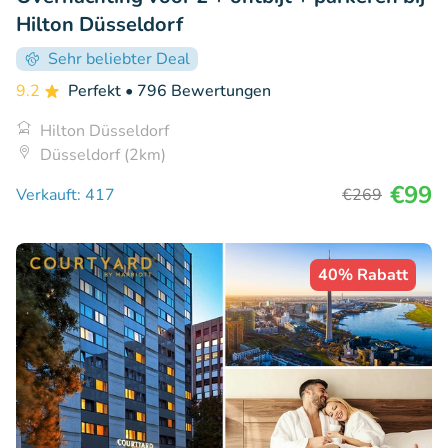
Hilton Düsseldorf
Sehr beliebter Deal
9.2
Perfekt
• 796 Bewertungen
Hilton Düsseldorf
Düsseldorf (2km)
€99
Verkauft: 417
€269
40% Rabatt