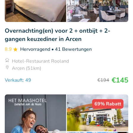
Overnachting(en) voor 2 + ontbijt + 2-
gangen keuzediner in Arcen
8.9
Hervorragend
• 41 Bewertungen
Hotel-Restaurant Rooland
Arcen (51km)
€145
Verkauft: 49
€194
69% Rabatt