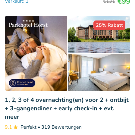
€99
Verkauft: 1
€131
25% Rabatt
1, 2, 3 of 4 overnachting(en) voor 2 + ontbijt
+ 3-gangendiner + early check-in + evt.
meer
9.1
Perfekt
• 319 Bewertungen