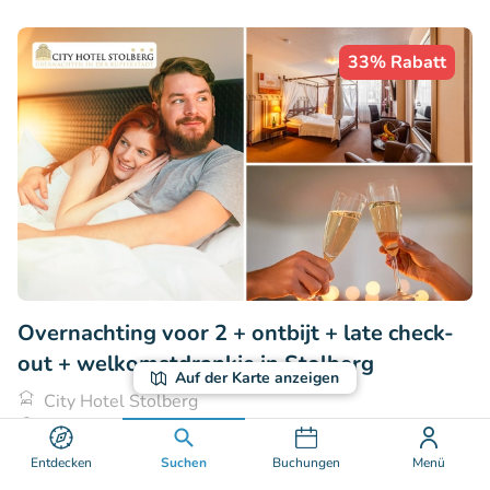
33% Rabatt
Overnachting voor 2 + ontbijt + late check-
out + welkomstdrankje in Stolberg
Auf der Karte anzeigen
City Hotel Stolberg
Stolberg (63km)
€99
Entdecken
Suchen
Buchungen
Menü
Verkauft: 22
€148