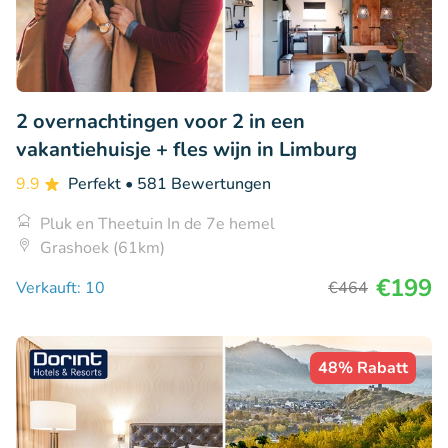
2 overnachtingen voor 2 in een
vakantiehuisje + fles wijn in Limburg
9.9
Perfekt
• 581 Bewertungen
Pluk en Theetuin In de 7e hemel
Grashoek (61km)
€199
Verkauft: 10
€464
48% Rabatt