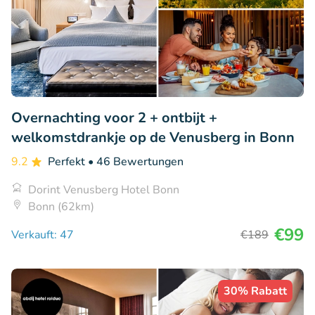
Overnachting voor 2 + ontbijt +
welkomstdrankje op de Venusberg in Bonn
9.2
Perfekt
• 46 Bewertungen
Dorint Venusberg Hotel Bonn
Bonn (62km)
€99
Verkauft: 47
€189
30% Rabatt