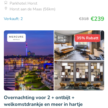
Parkhotel Horst
Horst aan de Maas (56km)
€239
Verkauft: 2
€318
35% Rabatt
Overnachting voor 2 + ontbijt +
welkomstdrankje en meer in hartje