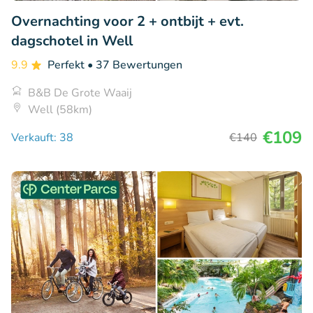
Overnachting voor 2 + ontbijt + evt.
dagschotel in Well
9.9
Perfekt
• 37 Bewertungen
B&B De Grote Waaij
Well (58km)
€109
Verkauft: 38
€140