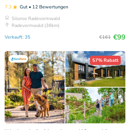
7.3
Gut
• 12 Bewertungen
Silonce Radevormwald
Radevormwald (38km)
€99
Verkauft: 35
€161
57% Rabatt