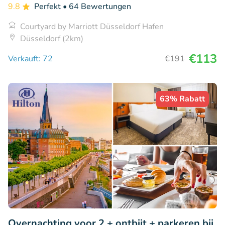
9.8
Perfekt
• 64 Bewertungen
Courtyard by Marriott Düsseldorf Hafen
Düsseldorf (2km)
€113
Verkauft: 72
€191
63% Rabatt
Overnachting voor 2 + ontbijt + parkeren bij