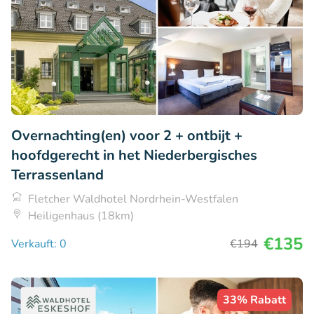
Overnachting(en) voor 2 + ontbijt +
hoofdgerecht in het Niederbergisches
Terrassenland
Fletcher Waldhotel Nordrhein-Westfalen
Heiligenhaus (18km)
€135
Verkauft: 0
€194
33% Rabatt