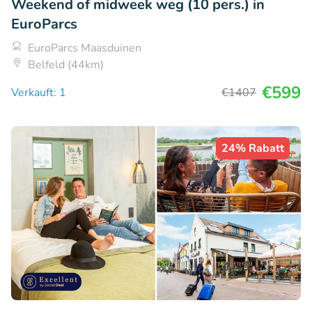
Weekend of midweek weg (10 pers.) in
EuroParcs
EuroParcs Maasduinen
Belfeld (44km)
€599
Verkauft: 1
€1407
24% Rabatt