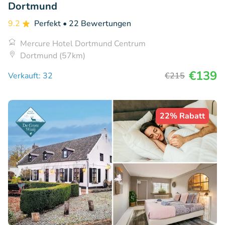
Dortmund
9.2
Perfekt
• 22 Bewertungen
Mercure Hotel Dortmund Centrum
Dortmund (57km)
€139
Verkauft: 32
€215
22% Rabatt