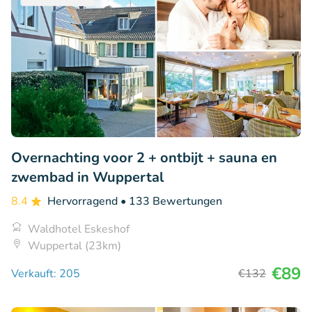
Overnachting voor 2 + ontbijt + sauna en
zwembad in Wuppertal
8.4
Hervorragend
• 133 Bewertungen
Waldhotel Eskeshof
Wuppertal (23km)
€89
Verkauft: 205
€132