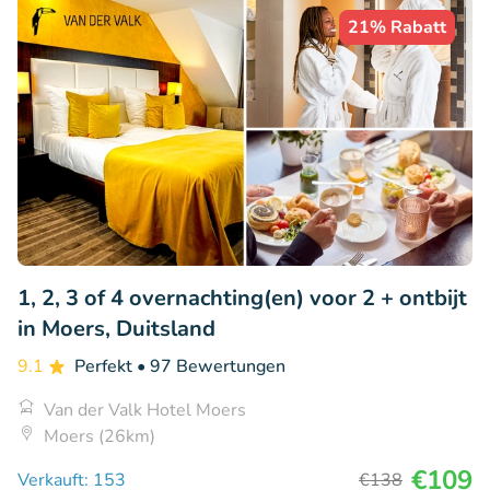
21% Rabatt
1, 2, 3 of 4 overnachting(en) voor 2 + ontbijt
in Moers, Duitsland
9.1
Perfekt
• 97 Bewertungen
Van der Valk Hotel Moers
Moers (26km)
€109
Verkauft: 153
€138