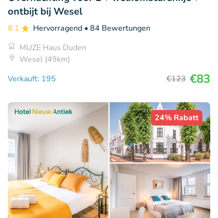
ontbijt bij Wesel
8.1
Hervorragend
• 84 Bewertungen
MUZE Haus Duden
Wesel (49km)
€83
Verkauft: 195
€123
24% Rabatt