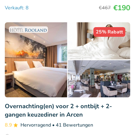
€190
Verkauft: 8
€467
25% Rabatt
Overnachting(en) voor 2 + ontbijt + 2-
gangen keuzediner in Arcen
8.9
Hervorragend
• 41 Bewertungen