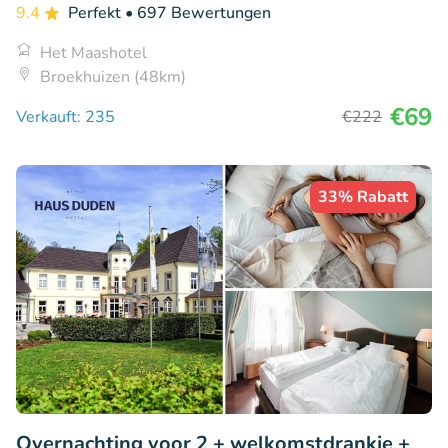
9.4
Perfekt
• 697 Bewertungen
Het Maashotel
Broekhuizen (48km)
€69
Verkauft: 235
€222
33% Rabatt
Overnachting voor 2 + welkomstdrankje +