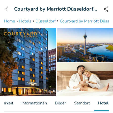
+31208087423
Courtyard by Marriott Düsseldorf
Erreichbar bis 23:00 Uhr
Seestern
Home
Hotels
Düsseldorf
Courtyard by Marriott Düsse
gbarkeit
Informationen
Bilder
Standort
Hotelin