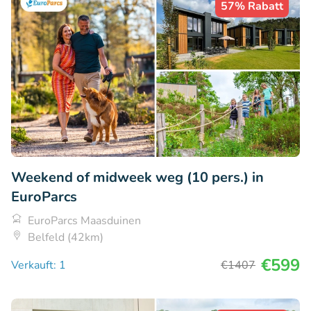
57% Rabatt
Weekend of midweek weg (10 pers.) in
EuroParcs
EuroParcs Maasduinen
Belfeld (42km)
€599
Verkauft: 1
€1407