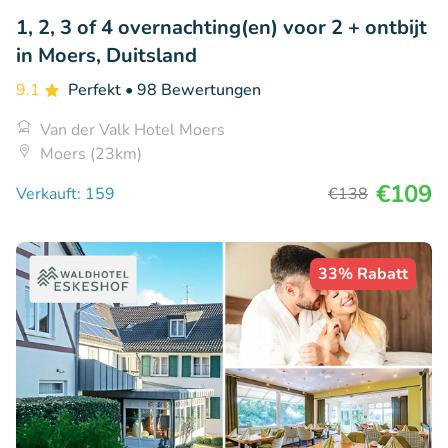
1, 2, 3 of 4 overnachting(en) voor 2 + ontbijt
in Moers, Duitsland
9.1
Perfekt
• 98 Bewertungen
Van der Valk Hotel Moers
Moers (23km)
€109
Verkauft: 159
€138
33% Rabatt