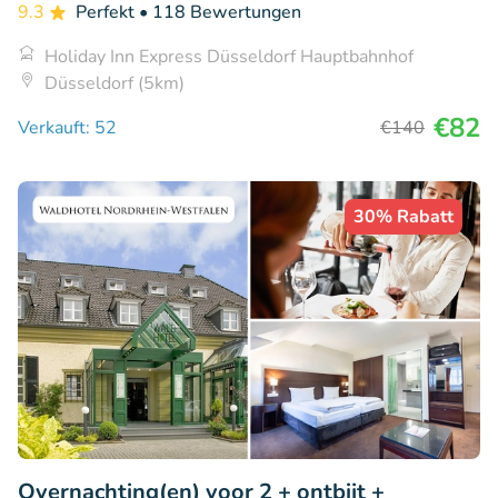
9.3
Perfekt
• 118 Bewertungen
Holiday Inn Express Düsseldorf Hauptbahnhof
Düsseldorf (5km)
€82
Verkauft: 52
€140
30% Rabatt
Overnachting(en) voor 2 + ontbijt +