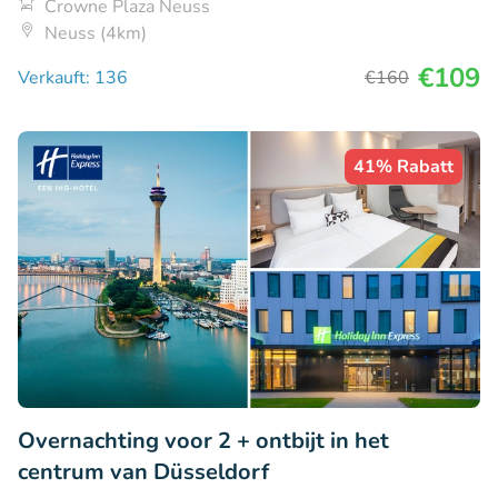
Crowne Plaza Neuss
Neuss (4km)
€109
Verkauft: 136
€160
41% Rabatt
Overnachting voor 2 + ontbijt in het
centrum van Düsseldorf