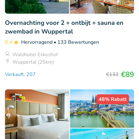
Overnachting voor 2 + ontbijt + sauna en
zwembad in Wuppertal
8.4
Hervorragend
• 133 Bewertungen
Waldhotel Eskeshof
Wuppertal (25km)
€89
Verkauft: 207
€132
48% Rabatt