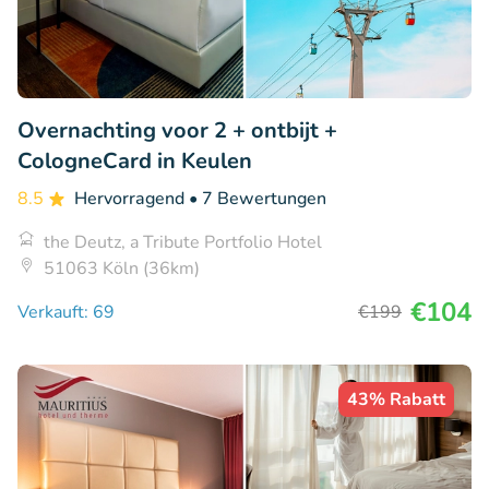
Overnachting voor 2 + ontbijt +
CologneCard in Keulen
8.5
Hervorragend
• 7 Bewertungen
the Deutz, a Tribute Portfolio Hotel
51063 Köln (36km)
€104
Verkauft: 69
€199
43% Rabatt