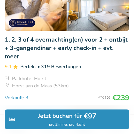
1, 2, 3 of 4 overnachting(en) voor 2 + ontbijt
+ 3-gangendiner + early check-in + evt.
meer
9.1
Perfekt
• 319 Bewertungen
Parkhotel Horst
Horst aan de Maas (53km)
€239
Verkauft: 3
€318
€97
Jetzt buchen für
22% Rabatt
pro Zimmer, pro Nacht
Entdecken
Suchen
Buchungen
Menü