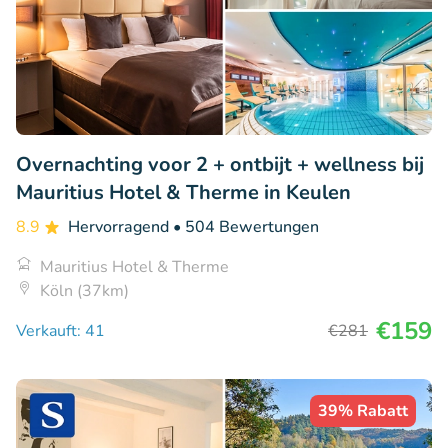
Overnachting voor 2 + ontbijt + wellness bij
Mauritius Hotel & Therme in Keulen
8.9
Hervorragend
• 504 Bewertungen
Mauritius Hotel & Therme
Köln (37km)
€159
Verkauft: 41
€281
39% Rabatt