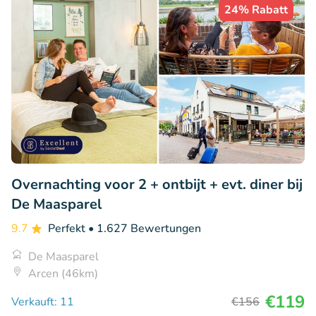
24% Rabatt
Overnachting voor 2 + ontbijt + evt. diner bij
De Maasparel
9.7
Perfekt
• 1.627 Bewertungen
De Maasparel
Arcen (46km)
€119
Verkauft: 11
€156