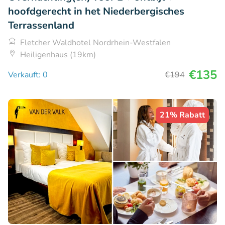
hoofdgerecht in het Niederbergisches
Terrassenland
Fletcher Waldhotel Nordrhein-Westfalen
Heiligenhaus (19km)
€135
Verkauft: 0
€194
21% Rabatt