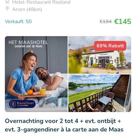
Hotel-Restaurant Rooland
Arcen (48km)
€145
Verkauft: 50
€194
69% Rabatt
Overnachting voor 2 tot 4 + evt. ontbijt +
evt. 3-gangendiner à la carte aan de Maas