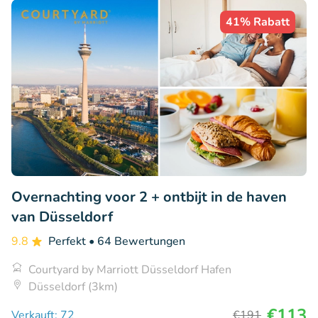
41% Rabatt
Overnachting voor 2 + ontbijt in de haven
van Düsseldorf
9.8
Perfekt
• 64 Bewertungen
Courtyard by Marriott Düsseldorf Hafen
Düsseldorf (3km)
€113
Verkauft: 72
€191