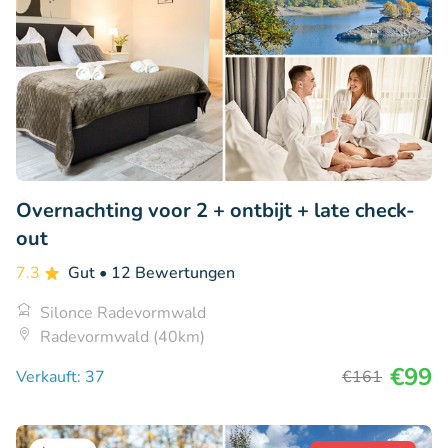
Overnachting voor 2 + ontbijt + late check-
out
7.3
Gut
• 12 Bewertungen
Silonce Radevormwald
Radevormwald (40km)
€99
Verkauft: 37
€161