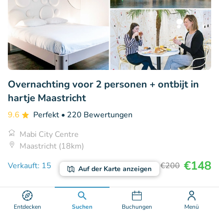
Overnachting voor 2 personen + ontbijt in
hartje Maastricht
9.6
Perfekt
• 220 Bewertungen
Mabi City Centre
Maastricht (18km)
€148
Verkauft: 15
€200
Auf der Karte anzeigen
37% Rabatt
Entdecken
Suchen
Buchungen
Menü