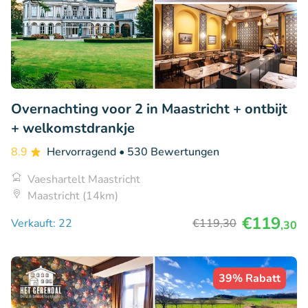
Overnachting voor 2 in Maastricht + ontbijt
+ welkomstdrankje
8.9
Hervorragend
• 530 Bewertungen
Vaeshartelt Maastricht
Maastricht (14km)
€119
Verkauft: 22
€119
,30
,30
39% Rabatt