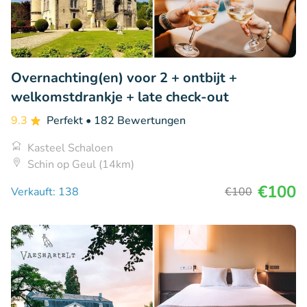
Overnachting(en) voor 2 + ontbijt +
welkomstdrankje + late check-out
9.3
Perfekt
• 182 Bewertungen
Kasteel Schaloen
Schin op Geul (14km)
€100
Verkauft: 138
€100