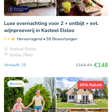
Luxe overnachting voor 2 + ontbijt + evt.
wijnproeverij in Kasteel Elsloo
8.4
Hervorragend
• 59 Bewertungen
Kasteel Elsloo
Elsloo (7km)
€148
Verkauft: 25
€164
,44
45% Rabatt