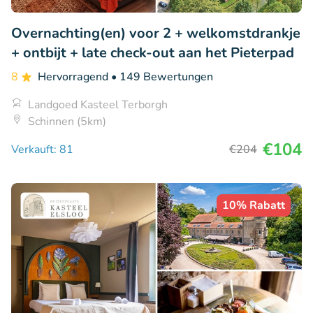
Overnachting(en) voor 2 + welkomstdrankje
+ ontbijt + late check-out aan het Pieterpad
8
Hervorragend
• 149 Bewertungen
Landgoed Kasteel Terborgh
Schinnen (5km)
€104
Verkauft: 81
€204
10% Rabatt