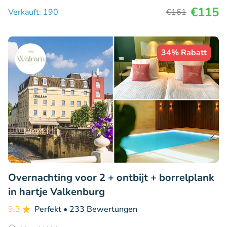
€115
Verkauft: 190
€161
34% Rabatt
Overnachting voor 2 + ontbijt + borrelplank
in hartje Valkenburg
9.3
Perfekt
• 233 Bewertungen