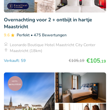
Overnachting voor 2 + ontbijt in hartje
Maastricht
9.6
Perfekt
• 475 Bewertungen
Leonardo Boutique Hotel Maastricht City Center
Maastricht (18km)
€105
Verkauft: 59
€105
,19
,19