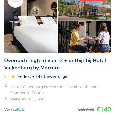
Overnachting(en) voor 2 + ontbijt bij Hotel
Valkenburg by Mercure
9.1
Perfekt
• 742 Bewertungen
Hotel Valkenburg by Mercure - Next to Shimano
Experience Center
Valkenburg (13km)
€140
Verkauft: 8
€157
,82