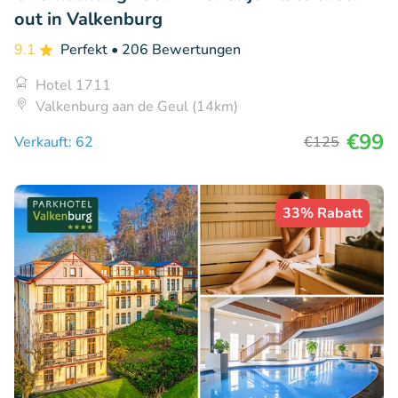
out in Valkenburg
9.1
Perfekt
• 206 Bewertungen
Hotel 1711
Valkenburg aan de Geul (14km)
€99
Verkauft: 62
€125
33% Rabatt