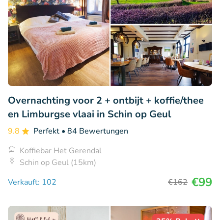
Overnachting voor 2 + ontbijt + koffie/thee
en Limburgse vlaai in Schin op Geul
9.8
Perfekt
• 84 Bewertungen
Koffiebar Het Gerendal
Schin op Geul (15km)
€99
Verkauft: 102
€162