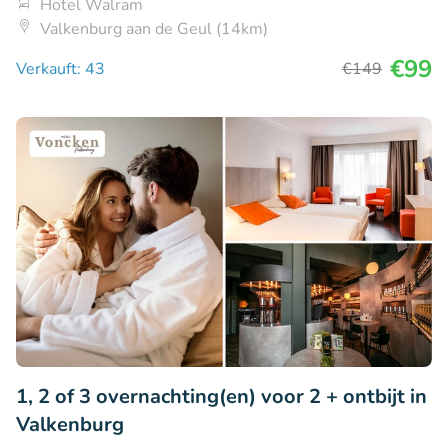
Hotel Walram
Valkenburg aan de Geul (14km)
€99
Verkauft: 43
€149
1, 2 of 3 overnachting(en) voor 2 + ontbijt in
Valkenburg