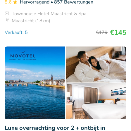
8.6
Hervorragend
• 857 Bewertungen
Townhouse Hotel Maastricht & Spa
Maastricht (18km)
€145
Verkauft: 5
€179
Luxe overnachting voor 2 + ontbijt in