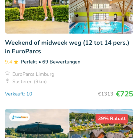
Weekend of midweek weg (12 tot 14 pers.)
in EuroParcs
9.4
Perfekt
• 69 Bewertungen
EuroParcs Limburg
Susteren (9km)
€725
Verkauft: 10
€1313
39% Rabatt