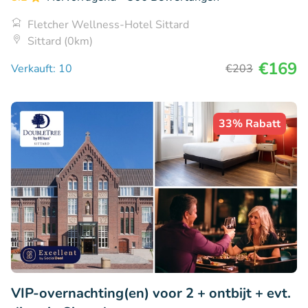
Fletcher Wellness-Hotel Sittard
Sittard (0km)
€169
Verkauft: 10
€203
33% Rabatt
VIP-overnachting(en) voor 2 + ontbijt + evt.