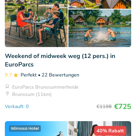
Weekend of midweek weg (12 pers.) in
EuroParcs
9.7
Perfekt
• 22 Bewertungen
EuroParcs Brunssummerheide
Brunssum (11km)
€725
Verkauft: 0
€1198
40% Rabatt