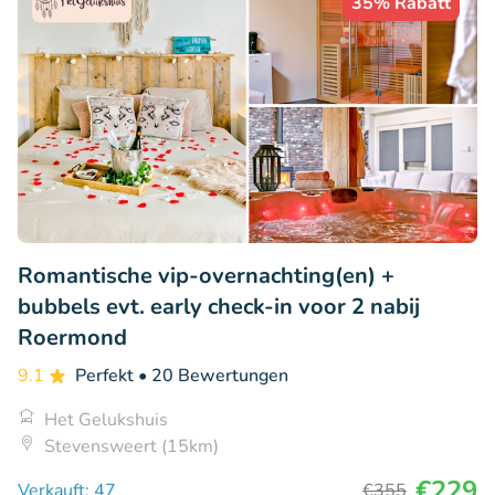
35% Rabatt
Romantische vip-overnachting(en) +
bubbels evt. early check-in voor 2 nabij
Roermond
9.1
Perfekt
• 20 Bewertungen
Het Gelukshuis
Stevensweert (15km)
€229
Verkauft: 47
€355