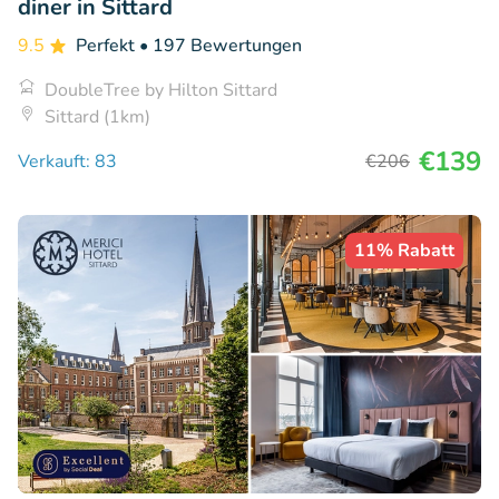
diner in Sittard
9.5
Perfekt
• 197 Bewertungen
DoubleTree by Hilton Sittard
Sittard (1km)
€139
Verkauft: 83
€206
11% Rabatt