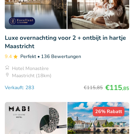
Luxe overnachting voor 2 + ontbijt in hartje
Maastricht
9.4
Perfekt
• 136 Bewertungen
Hotel Monastère
Maastricht (18km)
€115
Verkauft: 283
€115
,85
,85
26% Rabatt