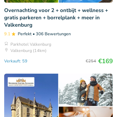
Overnachting voor 2 + ontbijt + wellness +
gratis parkeren + borrelplank + meer in
Valkenburg
9.1
Perfekt
• 306 Bewertungen
Parkhotel Valkenburg
Valkenburg (14km)
€169
Verkauft: 59
€254