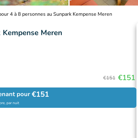
pour 4 à 8 personnes au Sunpark Kempense Meren
rk Kempense Meren
€151
€151
€151
enant pour
re, par nuit