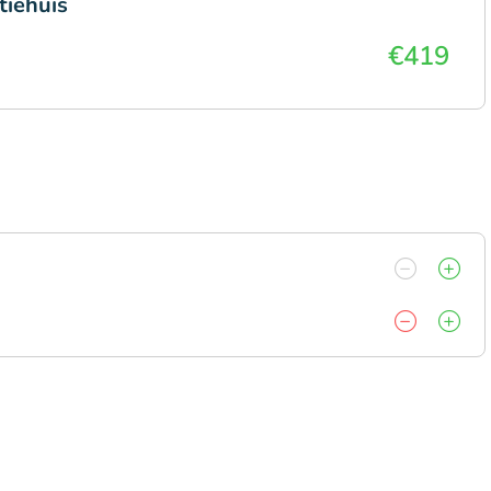
tiehuis
€419