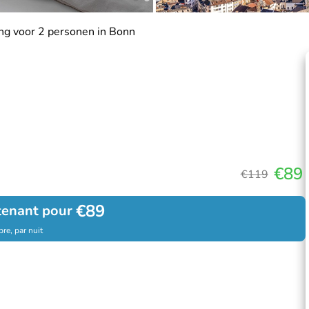
ng voor 2 personen in Bonn
€89
€119
€89
tenant pour
re, par nuit