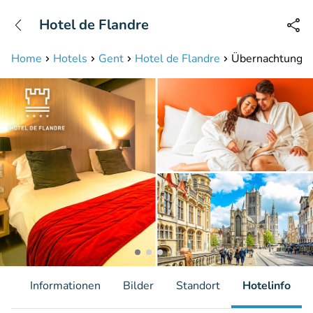
+31208087423
Hotel de Flandre
Erreichbar bis 23:00 Uhr (max 0,09€/Min)
Home
Hotels
Gent
Hotel de Flandre
Übernachtung fü
it
Informationen
Bilder
Standort
Hotelinfo