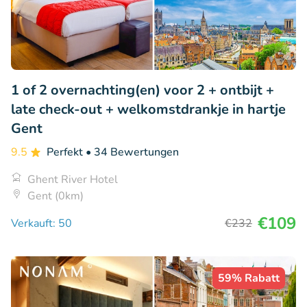
1 of 2 overnachting(en) voor 2 + ontbijt +
late check-out + welkomstdrankje in hartje
Gent
9.5
Perfekt
• 34 Bewertungen
Ghent River Hotel
Gent (0km)
€109
Verkauft: 50
€232
59% Rabatt