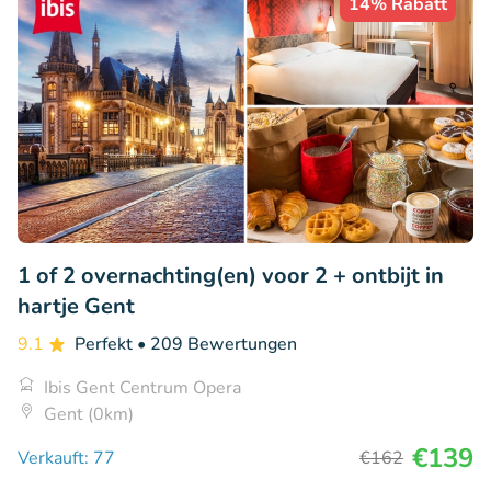
14% Rabatt
1 of 2 overnachting(en) voor 2 + ontbijt in
hartje Gent
9.1
Perfekt
• 209 Bewertungen
Ibis Gent Centrum Opera
Gent (0km)
€139
Verkauft: 77
€162