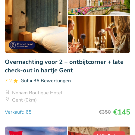
Overnachting voor 2 + ontbijtcorner + late
check-out in hartje Gent
7.2
Gut
• 36 Bewertungen
Nonam Boutique Hotel
Gent (0km)
€145
Verkauft: 65
€350