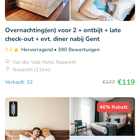
Overnachting(en) voor 2 + ontbijt + late
check-out + evt. diner nabij Gent
8.8
Hervorragend
• 390 Bewertungen
Van der Valk Hotel Nazareth
Nazareth (11km)
€119
Verkauft: 32
€177
46% Rabatt