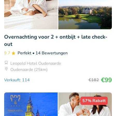
Overnachting voor 2 + ontbijt + late check-
out
9.7
Perfekt
• 14 Bewertungen
Leopold Hotel Oudenaarde
Oudenaarde (25km)
€99
Verkauft: 114
€182
57% Rabatt