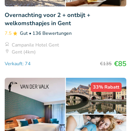
Overnachting voor 2 + ontbijt +
welkomsthapjes in Gent
7.5
Gut
• 136 Bewertungen
Campanile Hotel Gent
Gent (4km)
€85
Verkauft: 74
€135
33% Rabatt