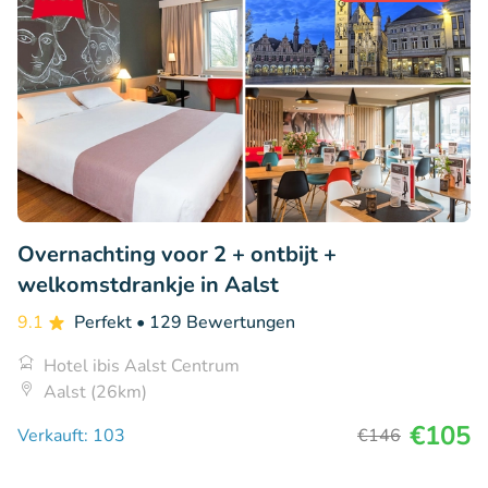
Overnachting voor 2 + ontbijt +
welkomstdrankje in Aalst
9.1
Perfekt
• 129 Bewertungen
Hotel ibis Aalst Centrum
Aalst (26km)
€105
Verkauft: 103
€146