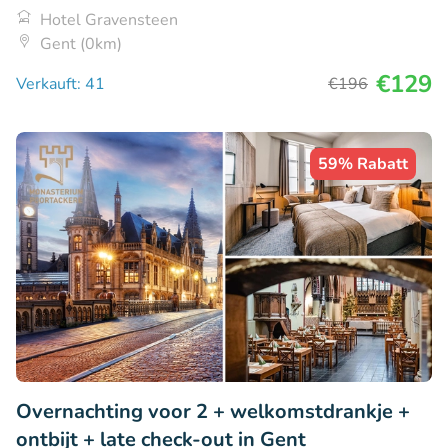
Hotel Gravensteen
Gent (0km)
€129
Verkauft: 41
€196
59% Rabatt
Overnachting voor 2 + welkomstdrankje +
ontbijt + late check-out in Gent