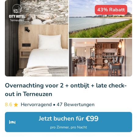
43% Rabatt
Overnachting voor 2 + ontbijt + late check-
out in Terneuzen
8.6
Hervorragend
• 47 Bewertungen
City Hotel Terneuzen
€99
Jetzt buchen für
Terneuzen (30km)
pro Zimmer, pro Nacht
Entdecken
Suchen
Buchungen
Menü
€119
Verkauft: 142
€208