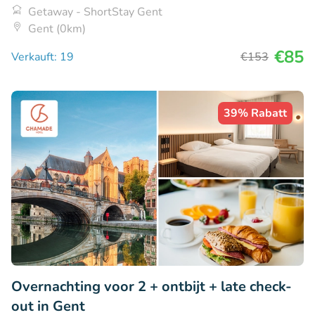
Getaway - ShortStay Gent
Gent (0km)
€85
Verkauft: 19
€153
39% Rabatt
Overnachting voor 2 + ontbijt + late check-
out in Gent