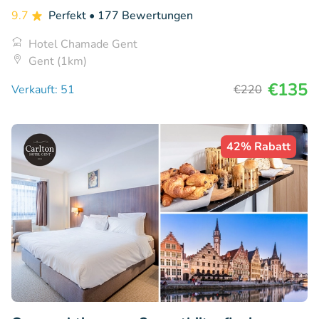
9.7
Perfekt
• 177 Bewertungen
Hotel Chamade Gent
Gent (1km)
€135
Verkauft: 51
€220
42% Rabatt