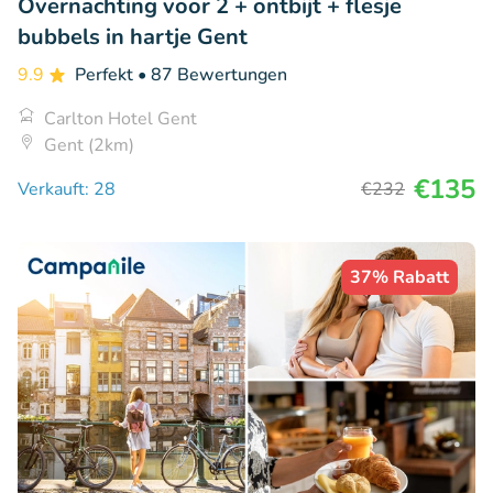
Overnachting voor 2 + ontbijt + flesje
bubbels in hartje Gent
9.9
Perfekt
• 87 Bewertungen
Carlton Hotel Gent
Gent (2km)
€135
Verkauft: 28
€232
37% Rabatt