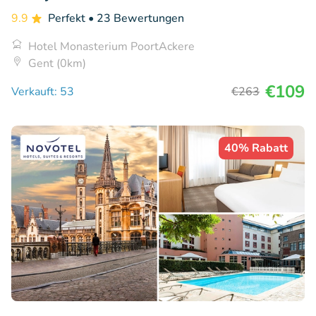
9.9
Perfekt
• 23 Bewertungen
Hotel Monasterium PoortAckere
Gent (0km)
€109
Verkauft: 53
€263
40% Rabatt