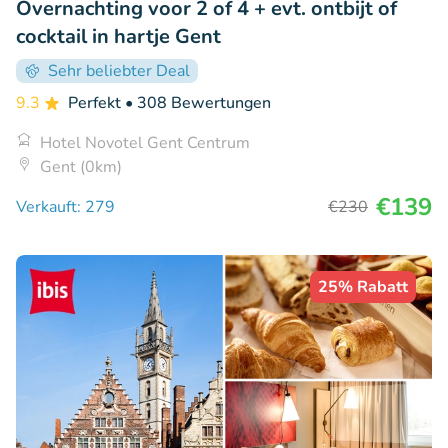
Overnachting voor 2 of 4 + evt. ontbijt of
cocktail in hartje Gent
Sehr beliebter Deal
9.3
Perfekt
• 308 Bewertungen
Hotel Novotel Gent Centrum
Gent (0km)
€139
Verkauft: 279
€230
25% Rabatt