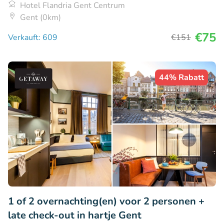
Hotel Flandria Gent Centrum
Gent (0km)
€75
Verkauft: 609
€151
44% Rabatt
1 of 2 overnachting(en) voor 2 personen +
late check-out in hartje Gent