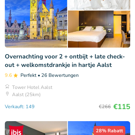
Overnachting voor 2 + ontbijt + late check-
out + welkomstdrankje in hartje Aalst
9.6
Perfekt
• 26 Bewertungen
Tower Hotel Aalst
Aalst (25km)
€115
Verkauft: 149
€266
28% Rabatt