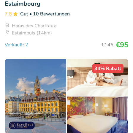
Estaimbourg
7.8
Gut
• 10 Bewertungen
Haras des Chartreux
Estaimpuis (14km)
€95
Verkauft: 2
€146
34% Rabatt