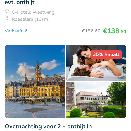
evt. ontbijt
C-Hotels Westwing
Roeselare (13km)
€138
Verkauft: 6
€196
,60
,60
35% Rabatt
Overnachting voor 2 + ontbijt in