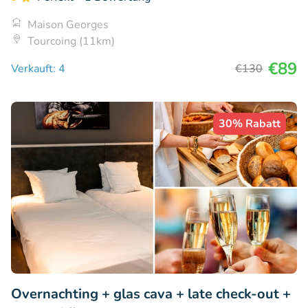
Maison Georges
Tourcoing (11km)
€89
Verkauft: 4
€130
30% Rabatt
Overnachting + glas cava + late check-out +