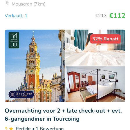
Mouscron (7km)
€112
Verkauft: 1
€213
32% Rabatt
Overnachting voor 2 + late check-out + evt.
6-gangendiner in Tourcoing
9
Perfekt
• 1 Bewertung