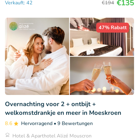
€135
Verkauft: 42
€194
47% Rabatt
Overnachting voor 2 + ontbijt +
welkomstdrankje en meer in Moeskroen
8.6
Hervorragend
• 9 Bewertungen
Hotel & Aparthotel Alizé Mouscron