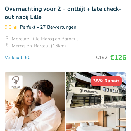
Overnachting voor 2 + ontbijt + late check-
out nabij Lille
9.3
Perfekt
• 27 Bewertungen
Mercure Lille Marcq en Baroeul
Marcq-en-Barœul (16km)
€126
Verkauft: 50
€192
38% Rabatt