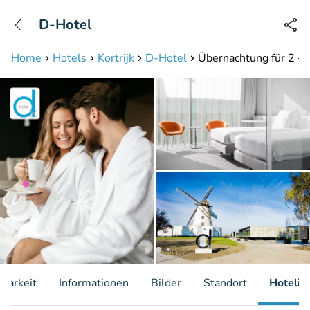
+31208087423
D-Hotel
Erreichbar bis 23:00 Uhr (max 0,09€/Min)
Home
Hotels
Kortrijk
D-Hotel
Übernachtung für 2 + F
gbarkeit
Informationen
Bilder
Standort
Hotelin