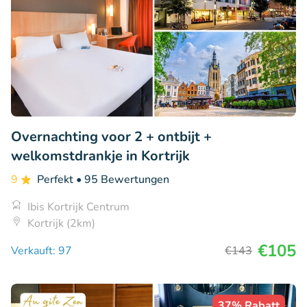
Overnachting voor 2 + ontbijt +
welkomstdrankje in Kortrijk
9
Perfekt
• 95 Bewertungen
Ibis Kortrijk Centrum
Kortrijk (2km)
€105
Verkauft: 97
€143
37% Rabatt