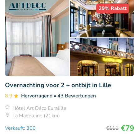
29% Rabatt
Overnachting voor 2 + ontbijt in Lille
8.9
Hervorragend
• 43 Bewertungen
Hôtel Art Déco Euralille
La Madeleine (21km)
€79
Verkauft: 300
€111