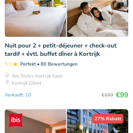
Nuit pour 2 + petit-déjeuner + check-out
tardif + évtl. buffet dîner à Kortrijk
9.3
Perfekt
• 80 Bewertungen
Ibis Styles Kortrijk Expo
Kortrijk (2km)
€99
Verkauft: 10
€193
27% Rabatt