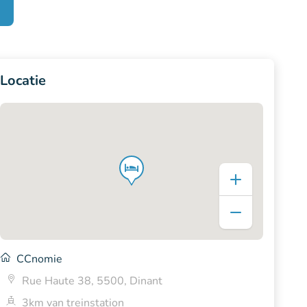
Locatie
CCnomie
Rue Haute 38, 5500, Dinant
3km van treinstation