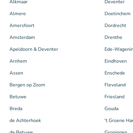
Alkmaar
Deventer
Almere
Doetinchem
Amersfoort
Dordrecht
Amsterdam
Drenthe
Apeldoorn & Deventer
Ede-Wageni
Arnhem
Eindhoven
Assen
Enschede
Bergen op Zoom
Flevoland
Betuwe
Friesland
Breda
Gouda
de Achterhoek
't Groene Ha
de Betuwe
Groningen