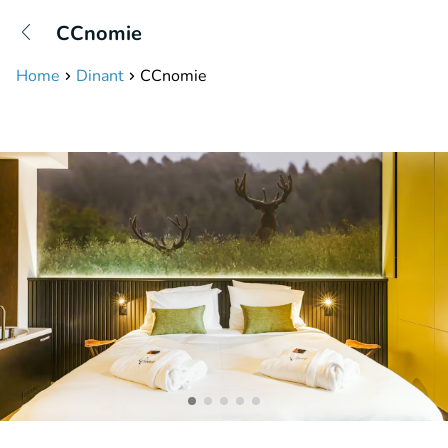
+31208087423
CCnomie
Available until 23:00
Home
Dinant
CCnomie