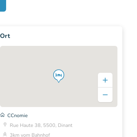
Ort
CCnomie
Rue Haute 38, 5500, Dinant
3km vom Bahnhof