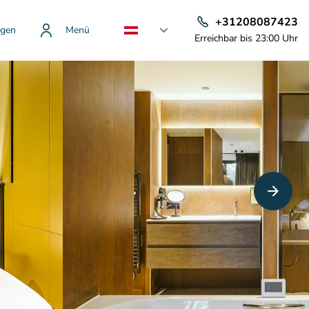
+31208087423
gen
Menü
Erreichbar bis 23:00 Uhr