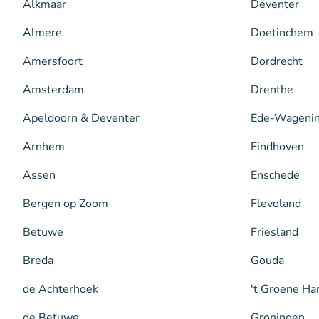
Alkmaar
Deventer
Almere
Doetinchem
Amersfoort
Dordrecht
Amsterdam
Drenthe
Apeldoorn & Deventer
Ede-Wageni
Arnhem
Eindhoven
Assen
Enschede
Bergen op Zoom
Flevoland
Betuwe
Friesland
Breda
Gouda
de Achterhoek
't Groene Ha
de Betuwe
Groningen