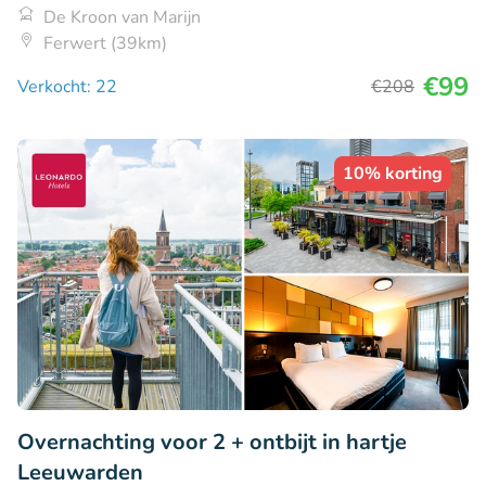
De Kroon van Marijn
Ferwert (39km)
€99
Verkocht: 22
€208
10% korting
Overnachting voor 2 + ontbijt in hartje
Leeuwarden