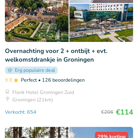
Overnachting voor 2 + ontbijt + evt.
welkomstdrankje in Groningen
Erg populaire deal
9.8
Perfect
• 126 beoordelingen
Flonk Hotel Groningen Zuid
Groningen (21km)
€114
Verkocht: 654
€206
29% korting