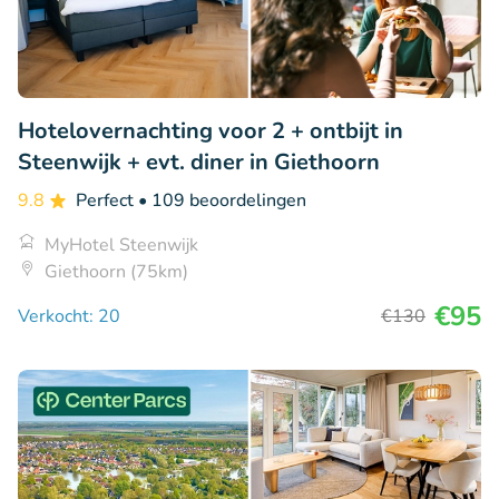
Hotelovernachting voor 2 + ontbijt in
Steenwijk + evt. diner in Giethoorn
9.8
Perfect
• 109 beoordelingen
MyHotel Steenwijk
Giethoorn (75km)
€95
Verkocht: 20
€130