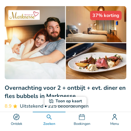
37% korting
Overnachting voor 2 + ontbijt + evt. diner en
fles bubbels in Marknesse
Toon op kaart
8.9
Uitstekend
• 225 beoordelingen
Hotel de Pionier
Ontdek
Zoeken
Boekingen
Menu
Marknesse (81km)