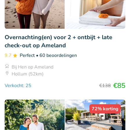
Overnachting(en) voor 2 + ontbijt + late
check-out op Ameland
9.7
Perfect
• 60 beoordelingen
Bij Hen op Ameland
Hollum (52km)
€85
Verkocht: 25
€138
72% korting