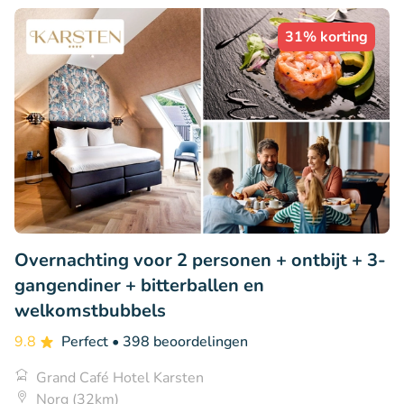
31% korting
Overnachting voor 2 personen + ontbijt + 3-
gangendiner + bitterballen en
welkomstbubbels
9.8
Perfect
• 398 beoordelingen
Grand Café Hotel Karsten
Norg (32km)