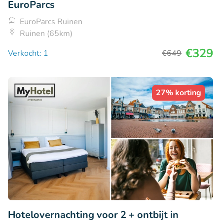
EuroParcs
EuroParcs Ruinen
Ruinen (65km)
€329
Verkocht: 1
€649
27% korting
Hotelovernachting voor 2 + ontbijt in