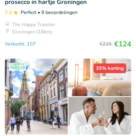
prosecco in hartje Groningen
9.8
Perfect
• 9 beoordelingen
The Happy Traveler
Groningen (18km)
€124
Verkocht: 107
€225
35% korting