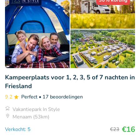
30% korting
Kampeerplaats voor 1, 2, 3, 5 of 7 nachten in
Friesland
9.2
Perfect
• 17 beoordelingen
Vakantiepark In Style
Menaam (53km)
€16
Verkocht: 5
€23