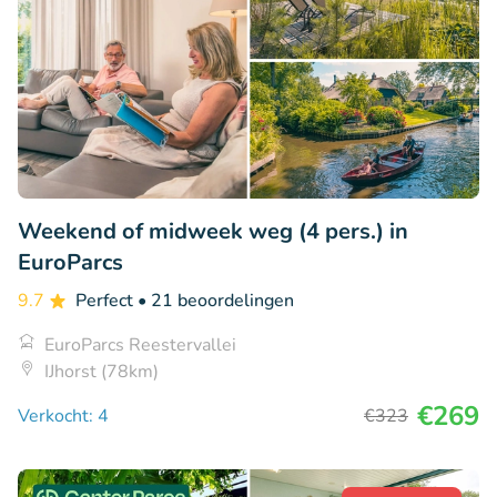
Weekend of midweek weg (4 pers.) in
EuroParcs
9.7
Perfect
• 21 beoordelingen
EuroParcs Reestervallei
IJhorst (78km)
€269
Verkocht: 4
€323