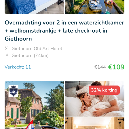
Overnachting voor 2 in een waterzichtkamer
+ welkomstdrankje + late check-out in
Giethoorn
Giethoorn Old Art Hotel
Giethoorn (74km)
€109
Verkocht: 11
€144
32% korting