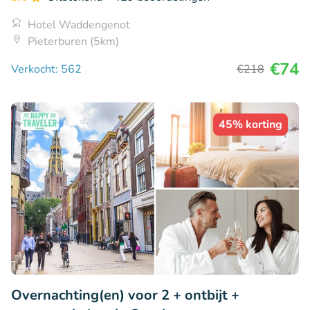
Hotel Waddengenot
Pieterburen (5km)
€74
Verkocht: 562
€218
45% korting
Overnachting(en) voor 2 + ontbijt +