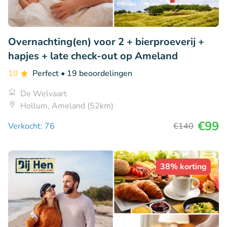
Overnachting(en) voor 2 + bierproeverij +
hapjes + late check-out op Ameland
10
Perfect
• 19 beoordelingen
De Welvaart
Hollum, Ameland (52km)
€99
Verkocht: 76
€140
38% korting