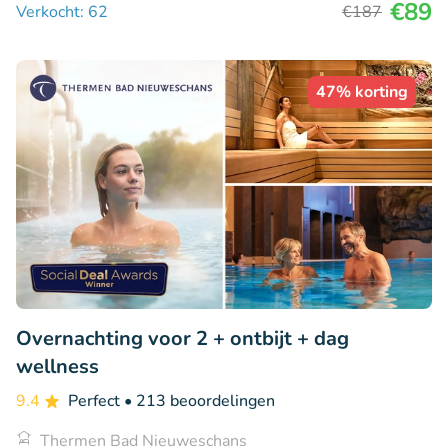
€89
Verkocht: 62
€187
47% korting
Overnachting voor 2 + ontbijt + dag
wellness
9.4
Perfect
• 213 beoordelingen
Thermen Bad Nieuweschans