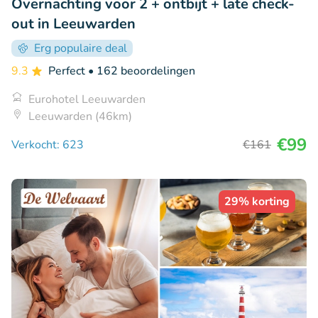
Overnachting voor 2 + ontbijt + late check-
out in Leeuwarden
Erg populaire deal
9.3
Perfect
• 162 beoordelingen
Eurohotel Leeuwarden
Leeuwarden (46km)
€99
Verkocht: 623
€161
29% korting