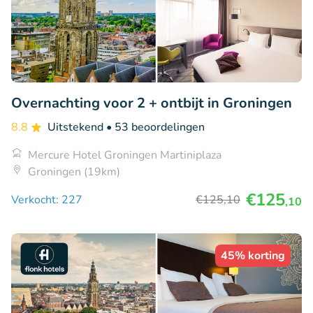
Overnachting voor 2 + ontbijt in Groningen
8.8
Uitstekend
• 53 beoordelingen
Mercure Hotel Groningen Martiniplaza
Groningen (19km)
€125
Verkocht: 227
€125
,10
,10
45% korting