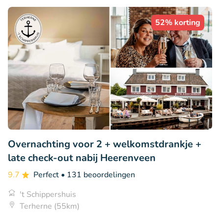
52% korting
Overnachting voor 2 + welkomstdrankje +
late check-out nabij Heerenveen
9.7
Perfect
• 131 beoordelingen
't Schippershuis
Terherne (55km)