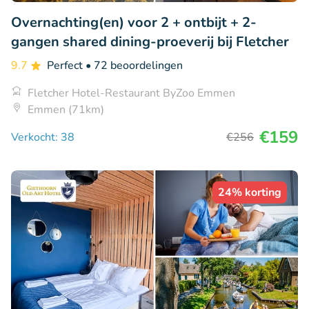
Overnachting(en) voor 2 + ontbijt + 2-
gangen shared dining-proeverij bij Fletcher
9.7
Perfect
• 72 beoordelingen
Fletcher Hotel-Restaurant ByZoo Emmen
Emmen (71km)
€159
Verkocht: 38
€256
24% korting