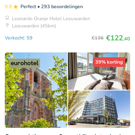
9.8
Perfect
• 293 beoordelingen
Leonardo Oranje Hotel Leeuwarden
Leeuwarden (45km)
€122
Verkocht: 59
€136
,40
39% korting