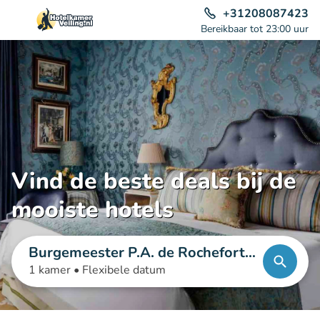
+31208087423
Bereikbaar tot 23:00 uur
Vind de beste deals bij de
mooiste hotels
Burgemeester P.A. de Rocheforts
traat
1 kamer •
Flexibele datum