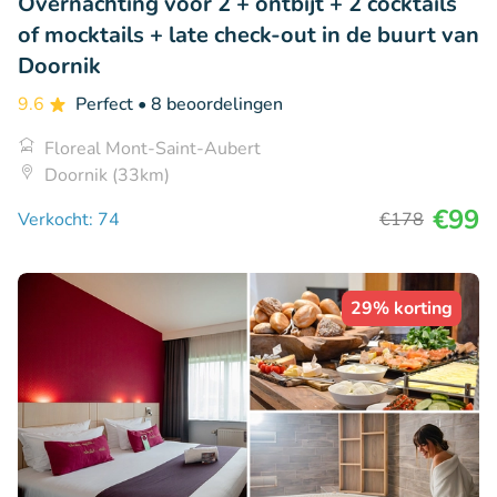
Overnachting voor 2 + ontbijt + 2 cocktails
of mocktails + late check-out in de buurt van
Doornik
9.6
Perfect
• 8 beoordelingen
Floreal Mont-Saint-Aubert
Doornik (33km)
€99
Verkocht: 74
€178
29% korting