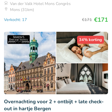
Van der Valk Hotel Mons Congrès
Mons (31km)
€171
Verkocht: 17
€171
34% korting
Overnachting voor 2 + ontbijt + late check-
out in hartje Bergen