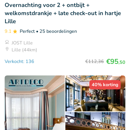
Overnachting voor 2 + ontbijt +
welkomstdrankje + late check-out in hartje
Lille
9.1
Perfect
• 25 beoordelingen
JOST Lille
Lille (44km)
€95
Verkocht: 136
€112
,36
,50
40% korting