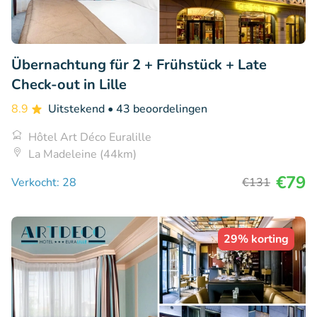
Übernachtung für 2 + Frühstück + Late
Check-out in Lille
8.9
Uitstekend
• 43 beoordelingen
Hôtel Art Déco Euralille
La Madeleine (44km)
€79
Verkocht: 28
€131
29% korting