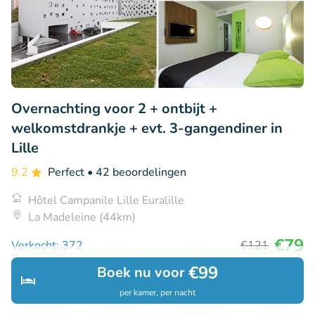
Overnachting voor 2 + ontbijt +
welkomstdrankje + evt. 3-gangendiner in
Lille
9.2
Perfect
• 42 beoordelingen
Hôtel Campanile Lille Euralille
La Madeleine (44km)
€79
Verkocht: 372
€121
€99
Boek nu voor
per kamer, per nacht
Ontdek
Zoeken
Boekingen
Menu
33% korting