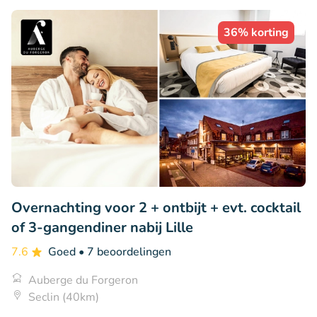
36% korting
Overnachting voor 2 + ontbijt + evt. cocktail
of 3-gangendiner nabij Lille
7.6
Goed
• 7 beoordelingen
Auberge du Forgeron
Seclin (40km)