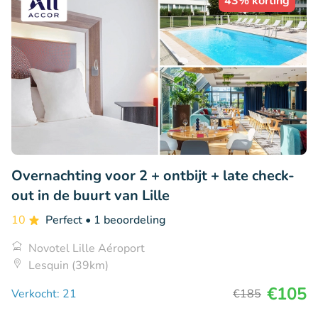
43% korting
Overnachting voor 2 + ontbijt + late check-
out in de buurt van Lille
10
Perfect
• 1 beoordeling
Novotel Lille Aéroport
Lesquin (39km)
€105
Verkocht: 21
€185