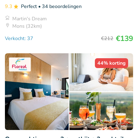
9.3
Perfect
• 34 beoordelingen
Martin's Dream
Mons (32km)
€139
Verkocht: 37
€212
44% korting