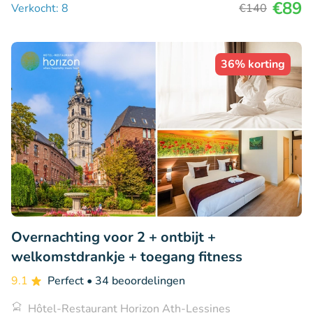
€89
Verkocht: 8
€140
36% korting
Overnachting voor 2 + ontbijt +
welkomstdrankje + toegang fitness
9.1
Perfect
• 34 beoordelingen
Hôtel-Restaurant Horizon Ath-Lessines