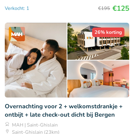
€125
Verkocht: 1
€195
26% korting
Overnachting voor 2 + welkomstdrankje +
ontbijt + late check-out dicht bij Bergen
MAH | Saint-Ghislain
Saint-Ghislain (23km)