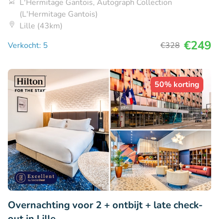
L'Hermitage Gantois, Autograph Collection
(L'Hermitage Gantois)
Lille (43km)
€249
Verkocht: 5
€328
50% korting
Overnachting voor 2 + ontbijt + late check-
out in Lille