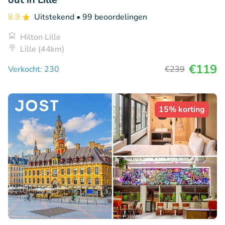
8.9
Uitstekend
• 99 beoordelingen
Hilton Lille
Lille (44km)
€119
Verkocht: 230
€239
15% korting