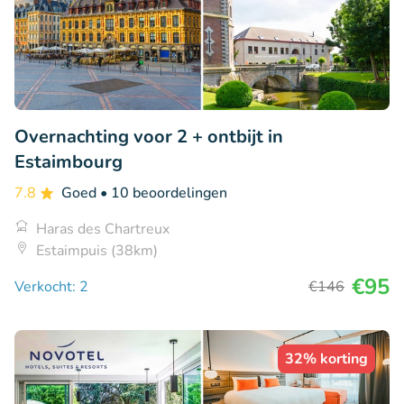
Overnachting voor 2 + ontbijt in
Estaimbourg
7.8
Goed
• 10 beoordelingen
Haras des Chartreux
Estaimpuis (38km)
€95
Verkocht: 2
€146
32% korting