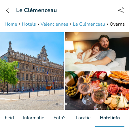
+31208087423
Le Clémenceau
Bereikbaar tot 23:00 uur
Home
Hotels
Valenciennes
Le Clémenceau
Overnacht
aarheid
Informatie
Foto's
Locatie
Hotelinfo