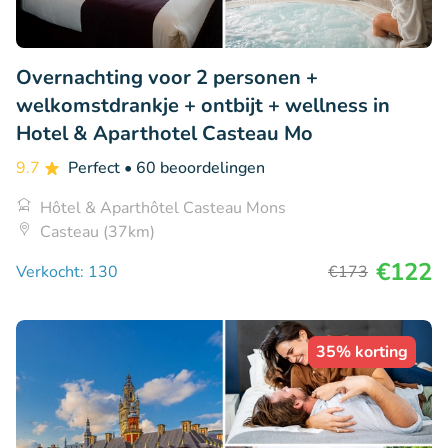
Overnachting voor 2 personen +
welkomstdrankje + ontbijt + wellness in
Hotel & Aparthotel Casteau Mo
9.7
Perfect
• 60 beoordelingen
Hôtel & Aparthôtel Casteau Mons
Casteau (37km)
€122
Verkocht: 130
€173
35% korting