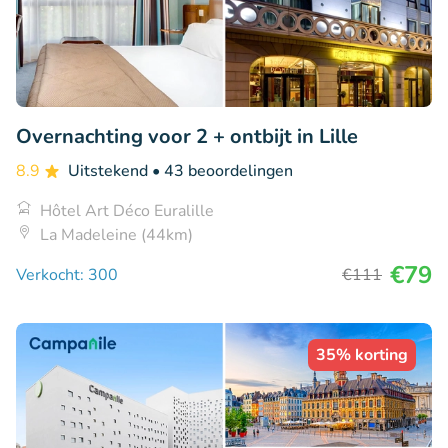
Overnachting voor 2 + ontbijt in Lille
8.9
Uitstekend
• 43 beoordelingen
Hôtel Art Déco Euralille
La Madeleine (44km)
€79
Verkocht: 300
€111
35% korting