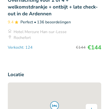
Overnachting voor 2 of 4 +
welkomstdrankje + ontbijt + late check-
out in de Ardennen
9.4
Perfect
• 136 beoordelingen
Hotel Mercure Han-sur-Lesse
Rochefort
€144
Verkocht: 124
€144
Locatie