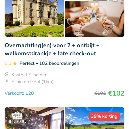
Overnachting(en) voor 2 + ontbijt +
welkomstdrankje + late check-out
9.3
Perfect
• 182 beoordelingen
Kasteel Schaloen
Schin op Geul (1km)
€102
Verkocht: 128
€102
39% korting