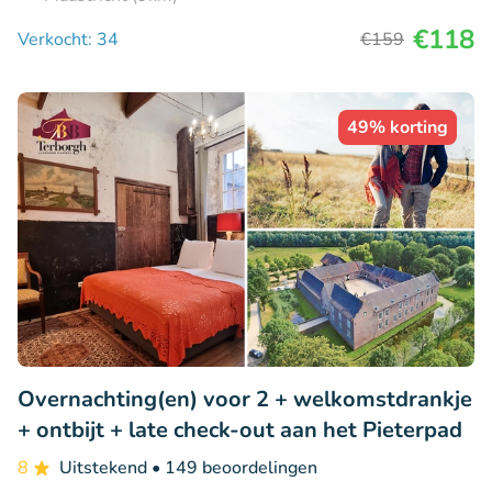
€118
Verkocht: 34
€159
49% korting
Overnachting(en) voor 2 + welkomstdrankje
+ ontbijt + late check-out aan het Pieterpad
8
Uitstekend
• 149 beoordelingen