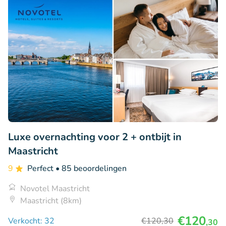
Luxe overnachting voor 2 + ontbijt in
Maastricht
9
Perfect
• 85 beoordelingen
Novotel Maastricht
Maastricht (8km)
€120
Verkocht: 32
€120
,30
,30