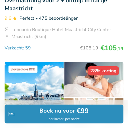
Overnachting voor 2 + ontbijt in hartje
Maastricht
9.6
Perfect
• 475 beoordelingen
Leonardo Boutique Hotel Maastricht City Center
Maastricht (9km)
€105
Verkocht: 59
€105
,19
,19
28% korting
€99
Boek nu voor
per kamer, per nacht
Ontdek
Zoeken
Boekingen
Menu