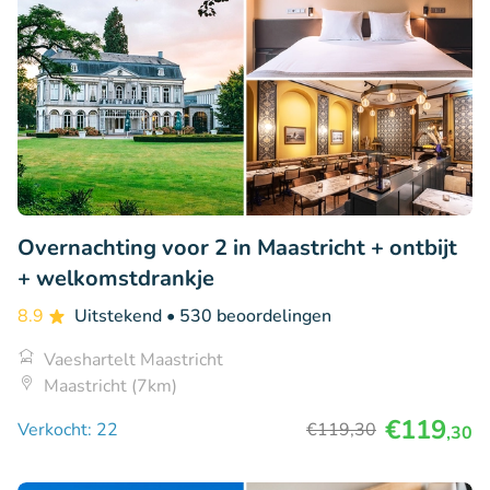
Overnachting voor 2 in Maastricht + ontbijt
+ welkomstdrankje
8.9
Uitstekend
• 530 beoordelingen
Vaeshartelt Maastricht
Maastricht (7km)
€119
Verkocht: 22
€119
,30
,30