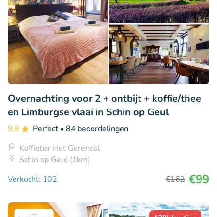
Overnachting voor 2 + ontbijt + koffie/thee
en Limburgse vlaai in Schin op Geul
9.8
Perfect
• 84 beoordelingen
Koffiebar Het Gerendal
Schin op Geul (1km)
€99
Verkocht: 102
€162