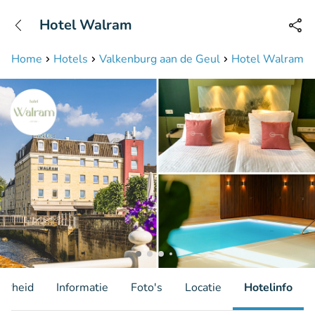
+31208087423
Hotel Walram
Bereikbaar tot 23:00 uur
Home
Hotels
Valkenburg aan de Geul
Hotel Walram
aarheid
Informatie
Foto's
Locatie
Hotelinfo