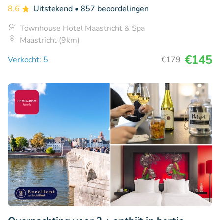
8.6
Uitstekend
• 857 beoordelingen
Townhouse Hotel Maastricht & Spa
Maastricht (9km)
€145
Verkocht: 5
€179