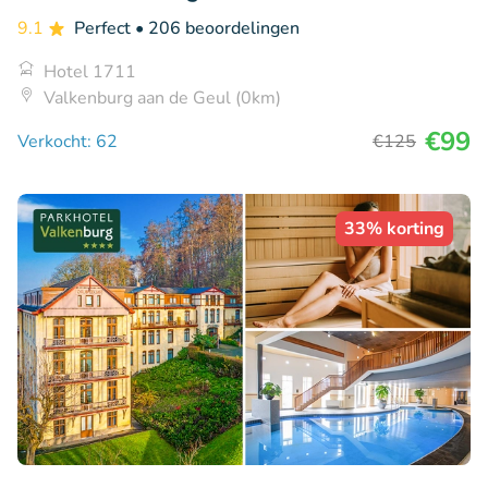
9.1
Perfect
• 206 beoordelingen
Hotel 1711
Valkenburg aan de Geul (0km)
€99
Verkocht: 62
€125
33% korting