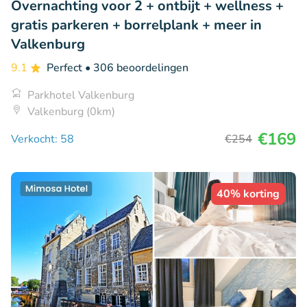
Overnachting voor 2 + ontbijt + wellness +
gratis parkeren + borrelplank + meer in
Valkenburg
9.1
Perfect
• 306 beoordelingen
Parkhotel Valkenburg
Valkenburg (0km)
€169
Verkocht: 58
€254
40% korting