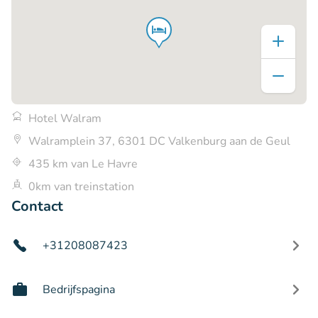
Hotel Walram
Walramplein 37, 6301 DC Valkenburg aan de Geul
435 km van Le Havre
0km van treinstation
Contact
+31208087423
Bedrijfspagina