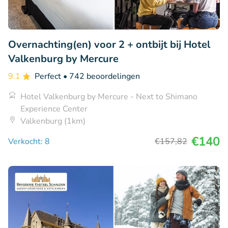
Overnachting(en) voor 2 + ontbijt bij Hotel
Valkenburg by Mercure
9.1
Perfect
• 742 beoordelingen
Hotel Valkenburg by Mercure - Next to Shimano
Experience Center
Valkenburg (1km)
€140
Verkocht: 8
€157
,82