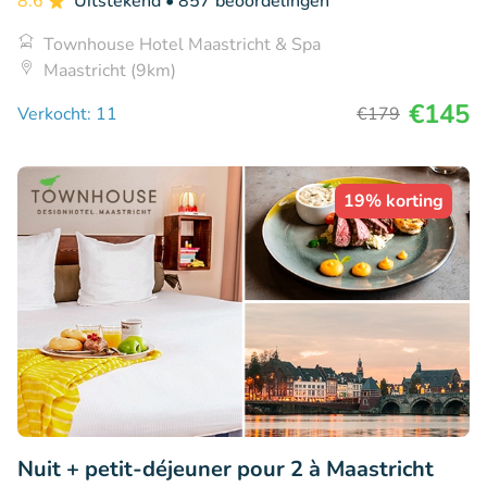
8.6
Uitstekend
• 857 beoordelingen
Townhouse Hotel Maastricht & Spa
Maastricht (9km)
€145
Verkocht: 11
€179
19% korting
Nuit + petit-déjeuner pour 2 à Maastricht