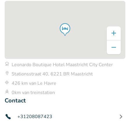
Leonardo Boutique Hotel Maastricht City Center
Stationsstraat 40, 6221 BR Maastricht
426 km van Le Havre
0km van treinstation
Contact
+31208087423