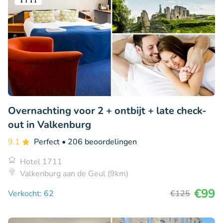
Overnachting voor 2 + ontbijt + late check-
out in Valkenburg
9.1
Perfect
• 206 beoordelingen
Hotel 1711
Valkenburg aan de Geul (9km)
€99
Verkocht: 62
€125