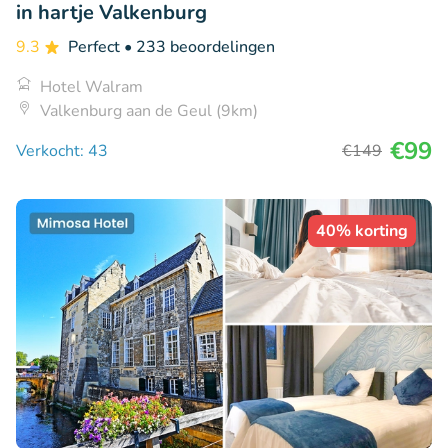
in hartje Valkenburg
9.3
Perfect
• 233 beoordelingen
Hotel Walram
Valkenburg aan de Geul (9km)
€99
Verkocht: 43
€149
40% korting