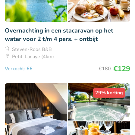
Overnachting in een stacaravan op het
water voor 2 t/m 4 pers. + ontbijt
Steven-Roos B&B
Petit-Lanaye (4km)
€129
Verkocht: 66
€180
29% korting