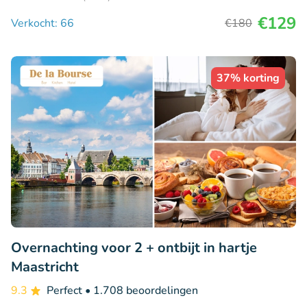
€129
Verkocht: 66
€180
37% korting
Overnachting voor 2 + ontbijt in hartje
Maastricht
9.3
Perfect
• 1.708 beoordelingen