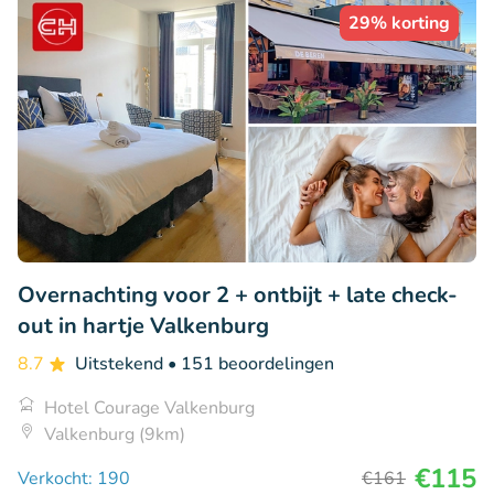
29% korting
Overnachting voor 2 + ontbijt + late check-
out in hartje Valkenburg
8.7
Uitstekend
• 151 beoordelingen
Hotel Courage Valkenburg
Valkenburg (9km)
€115
Verkocht: 190
€161