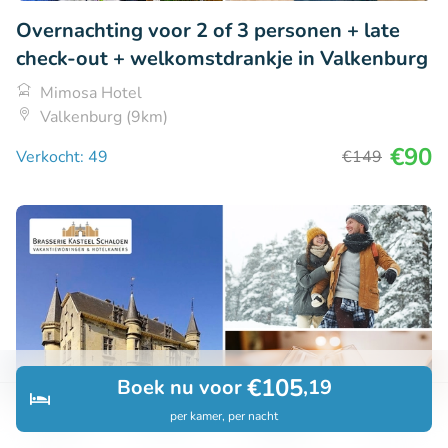
Overnachting voor 2 of 3 personen + late
check-out + welkomstdrankje in Valkenburg
Mimosa Hotel
Valkenburg (9km)
€90
Verkocht: 49
€149
€105
Boek nu voor
,19
per kamer, per nacht
Ontdek
Zoeken
Boekingen
Menu