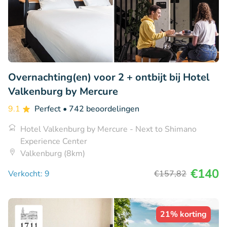
Overnachting(en) voor 2 + ontbijt bij Hotel
Valkenburg by Mercure
9.1
Perfect
• 742 beoordelingen
Hotel Valkenburg by Mercure - Next to Shimano
Experience Center
Valkenburg (8km)
€140
Verkocht: 9
€157
,82
21% korting