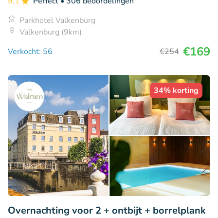
9.1
Perfect
• 306 beoordelingen
Parkhotel Valkenburg
Valkenburg (9km)
€169
Verkocht: 56
€254
34% korting
Overnachting voor 2 + ontbijt + borrelplank