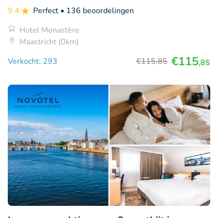
9.4
Perfect
• 136 beoordelingen
Hotel Monastère
Maastricht (0km)
€115
Verkocht: 293
€115
,85
,85