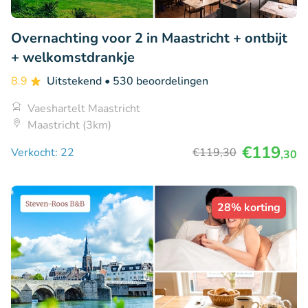
Overnachting voor 2 in Maastricht + ontbijt
+ welkomstdrankje
8.9
Uitstekend
• 530 beoordelingen
Vaeshartelt Maastricht
Maastricht (3km)
€119
Verkocht: 22
€119
,30
,30
28% korting