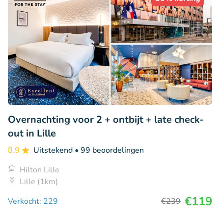
Overnachting voor 2 + ontbijt + late check-
out in Lille
8.9
Uitstekend
• 99 beoordelingen
Hilton Lille
Lille (1km)
€119
Verkocht: 229
€239