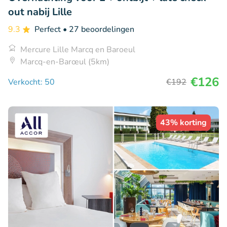
out nabij Lille
9.3
Perfect
• 27 beoordelingen
Mercure Lille Marcq en Baroeul
Marcq-en-Barœul (5km)
€126
Verkocht: 50
€192
43% korting