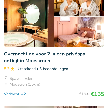
Overnachting voor 2 in een privéspa +
ontbijt in Moeskroen
8.3
Uitstekend
• 3 beoordelingen
Spa Zen Eden
Mouscron (15km)
€135
Verkocht: 42
€194