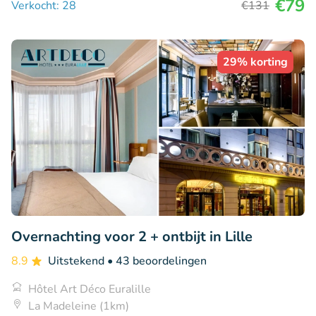
€79
Verkocht: 28
€131
29% korting
Overnachting voor 2 + ontbijt in Lille
8.9
Uitstekend
• 43 beoordelingen
Hôtel Art Déco Euralille
La Madeleine (1km)