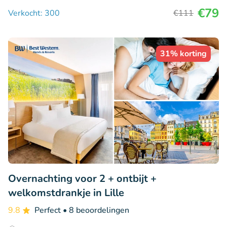
€79
Verkocht: 300
€111
31% korting
Overnachting voor 2 + ontbijt +
welkomstdrankje in Lille
9.8
Perfect
• 8 beoordelingen