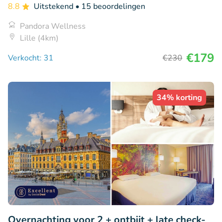
8.8
Uitstekend
• 15 beoordelingen
Pandora Wellness
Lille (4km)
€179
Verkocht: 31
€230
34% korting
Overnachting voor 2 + ontbijt + late check-