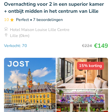
Overnachting voor 2 in een superior kamer
+ ontbijt midden in het centrum van Lille
10
Perfect
• 7 beoordelingen
Hotel Maison Louise Lille Centre
Lille (0km)
€149
Verkocht: 70
€224
15% korting