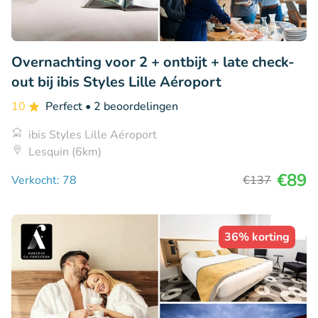
Overnachting voor 2 + ontbijt + late check-
out bij ibis Styles Lille Aéroport
10
Perfect
• 2 beoordelingen
ibis Styles Lille Aéroport
Lesquin (6km)
€89
Verkocht: 78
€137
36% korting