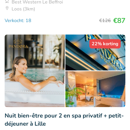
Best Western Le Beffroi
Loos (3km)
€87
Verkocht: 18
€126
22% korting
Nuit bien-être pour 2 en spa privatif + petit-
déjeuner à Lille