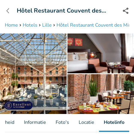
+31208087423
Hôtel Restaurant Couvent des
Bereikbaar tot 23:00 uur
Minimes
Home
Hotels
Lille
Hôtel Restaurant Couvent des Min
aarheid
Informatie
Foto's
Locatie
Hotelinfo