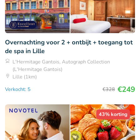
Overnachting voor 2 + ontbijt + toegang tot
de spa in Lille
L'Hermitage Gantois, Autograph Collection
(L'Hermitage Gantois)
Lille (1km)
€249
Verkocht: 5
€328
43% korting