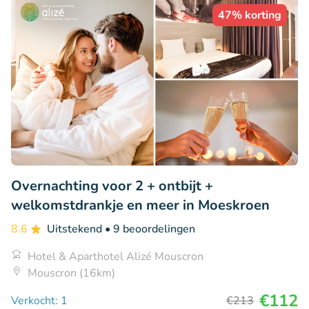
47% korting
Overnachting voor 2 + ontbijt +
welkomstdrankje en meer in Moeskroen
8.6
Uitstekend
• 9 beoordelingen
Hotel & Aparthotel Alizé Mouscron
Mouscron (16km)
€112
Verkocht: 1
€213