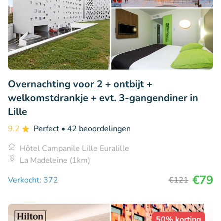
Overnachting voor 2 + ontbijt +
welkomstdrankje + evt. 3-gangendiner in
Lille
9.2
Perfect
• 42 beoordelingen
Hôtel Campanile Lille Euralille
La Madeleine (1km)
€79
Verkocht: 372
€121
50% korting